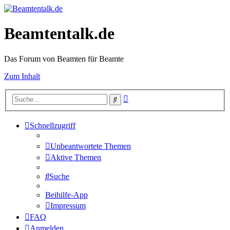
Beamtentalk.de
Das Forum von Beamten für Beamte
Zum Inhalt
Erweiterte
Suche
Suche
Schnellzugriff
Unbeantwortete Themen
Aktive Themen
Suche
Beihilfe-App
Impressum
FAQ
Anmelden