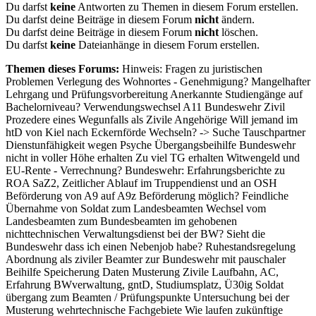
Du darfst
keine
Antworten zu Themen in diesem Forum erstellen.
Du darfst deine Beiträge in diesem Forum
nicht
ändern.
Du darfst deine Beiträge in diesem Forum
nicht
löschen.
Du darfst
keine
Dateianhänge in diesem Forum erstellen.
Themen dieses Forums:
Hinweis: Fragen zu juristischen
Problemen Verlegung des Wohnortes - Genehmigung? Mangelhafter
Lehrgang und Prüfungsvorbereitung Anerkannte Studiengänge auf
Bachelorniveau? Verwendungswechsel A11 Bundeswehr Zivil
Prozedere eines Wegunfalls als Zivile Angehörige Will jemand im
htD von Kiel nach Eckernförde Wechseln? -> Suche Tauschpartner
Dienstunfähigkeit wegen Psyche Übergangsbeihilfe Bundeswehr
nicht in voller Höhe erhalten Zu viel TG erhalten Witwengeld und
EU-Rente - Verrechnung? Bundeswehr: Erfahrungsberichte zu
ROA SaZ2, Zeitlicher Ablauf im Truppendienst und an OSH
Beförderung von A9 auf A9z Beförderung möglich? Feindliche
Übernahme von Soldat zum Landesbeamten Wechsel vom
Landesbeamten zum Bundesbeamten im gehobenen
nichttechnischen Verwaltungsdienst bei der BW? Sieht die
Bundeswehr dass ich einen Nebenjob habe? Ruhestandsregelung
Abordnung als ziviler Beamter zur Bundeswehr mit pauschaler
Beihilfe Speicherung Daten Musterung Zivile Laufbahn, AC,
Erfahrung BWverwaltung, gntD, Studiumsplatz, Ü30ig Soldat
übergang zum Beamten / Prüfungspunkte Untersuchung bei der
Musterung wehrtechnische Fachgebiete Wie laufen zukünftige