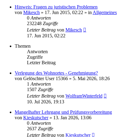
Hinweis: Fragen zu juristischen Problemen
von
Mikesch
»
17. Jun 2015, 02:22
» in
Allgemeines
0
Antworten
232248
Zugriffe
Letzter Beitrag
von
Mikesch
17. Jun 2015, 02:22
Themen
Antworten
Zugriffe
Letzter Beitrag
Verlegung des Wohnortes - Genehmigung?
von
Gelöschter User 15366
»
5. Mai 2026, 18:26
1
Antworten
1507
Zugriffe
Letzter Beitrag
von
WolframWinterfeld
10. Jul 2026, 19:13
Mangelhafter Lehrgang und Prüfungsvorbereitung
von
Kieskutscher
»
13. Jan 2026, 13:06
0
Antworten
2637
Zugriffe
Letzter Beitrag
von
Kieskutscher