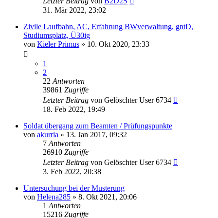
Letzter Beitrag
von
B2D2S
31. Mär 2022, 23:02
Zivile Laufbahn, AC, Erfahrung BWverwaltung, gntD,
Studiumsplatz, Ü30ig
von
Kieler Primus
»
10. Okt 2020, 23:33
1
2
22
Antworten
39861
Zugriffe
Letzter Beitrag
von
Gelöschter User 6734
18. Feb 2022, 19:49
Soldat übergang zum Beamten / Prüfungspunkte
von
akurria
»
13. Jan 2017, 09:32
7
Antworten
26910
Zugriffe
Letzter Beitrag
von
Gelöschter User 6734
3. Feb 2022, 20:38
Untersuchung bei der Musterung
von
Helena285
»
8. Okt 2021, 20:06
1
Antworten
15216
Zugriffe