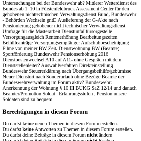
Untersuchungen bei der Bundeswehr ab? Mittlerer Wetterdienst des
Bundes ab 1. 10 in Fürstenfeldbruck Assessment Center für den
gehobenen nichttechnischen Verwaltungsdienst Bund, Bundeswehr
- Behörden Wechseln gntD Auslieferung der G-Akte nach
Pensionierung gehobener nicht technischer Verwaltungsdienst
Umfrage für die Masterarbeit Dienstunfallfürsorgestelle
Versorgungausgleich Rentenerhöhung Bearbeitungszeiten
Beihilfeanträge Versorgungsempfänger Aufschubbescheinigung
Filme von meiner BW-Zeit. Dienstwohnung BW (Beamte)
Sportförderung Bundeswehr Pensionserhöhung 2016
Dienstpostenwechsel A10 auf A11- ohne Gespräch mit dem
Dienststellenleiter? Auswahlverfahren Direkteinstellung
Bundeswehr Steuererklärung nach Übergangsbeihilfe/gebürnisse
Neuer Dienstort nach Sonderurlaub ohne Bezüge Beamte der
Bundeswehrverwaltung im Forum aktiv? Bundeswehr:
Anerkennung der Wohnung § 10 III BUKG SaZ 12/14 und danach
Beamter/Promotion Soldat , Erfahrungsstufen , Pension unsere
Soldaten sind zu bequem
Berechtigungen in diesem Forum
Du darfst
keine
neuen Themen in diesem Forum erstellen.
Du darfst
keine
Antworten zu Themen in diesem Forum erstellen.
Du darfst deine Beiträge in diesem Forum
nicht
ändern.
Du darfst deine Beiträge in diesem Forum
nicht
löschen.