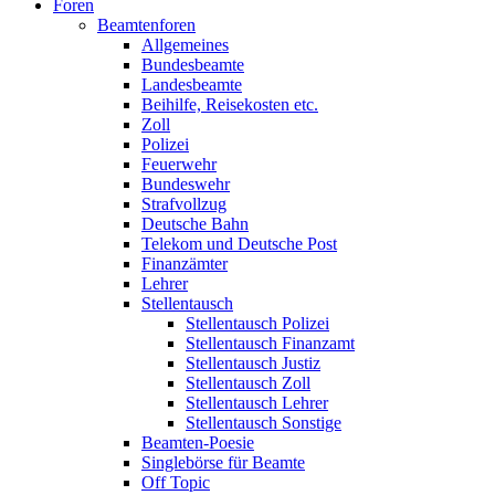
Foren
Beamtenforen
Allgemeines
Bundesbeamte
Landesbeamte
Beihilfe, Reisekosten etc.
Zoll
Polizei
Feuerwehr
Bundeswehr
Strafvollzug
Deutsche Bahn
Telekom und Deutsche Post
Finanzämter
Lehrer
Stellentausch
Stellentausch Polizei
Stellentausch Finanzamt
Stellentausch Justiz
Stellentausch Zoll
Stellentausch Lehrer
Stellentausch Sonstige
Beamten-Poesie
Singlebörse für Beamte
Off Topic