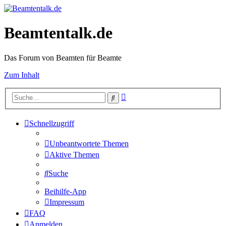
Beamtentalk.de
Das Forum von Beamten für Beamte
Zum Inhalt
Erweiterte
Suche
Suche
Schnellzugriff
Unbeantwortete Themen
Aktive Themen
Suche
Beihilfe-App
Impressum
FAQ
Anmelden