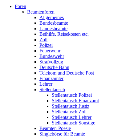
Foren
Beamtenforen
Allgemeines
Bundesbeamte
Landesbeamte
Beihilfe, Reisekosten etc.
Zoll
Polizei
Feuerwehr
Bundeswehr
Strafvollzug
Deutsche Bahn
Telekom und Deutsche Post
Finanzämter
Lehrer
Stellentausch
Stellentausch Polizei
Stellentausch Finanzamt
Stellentausch Justiz
Stellentausch Zoll
Stellentausch Lehrer
Stellentausch Sonstige
Beamten-Poesie
Singlebörse für Beamte