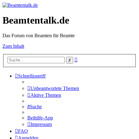
Beamtentalk.de
Das Forum von Beamten für Beamte
Zum Inhalt
Erweiterte
Suche
Suche
Schnellzugriff
Unbeantwortete Themen
Aktive Themen
Suche
Beihilfe-App
Impressum
FAQ
Anmelden