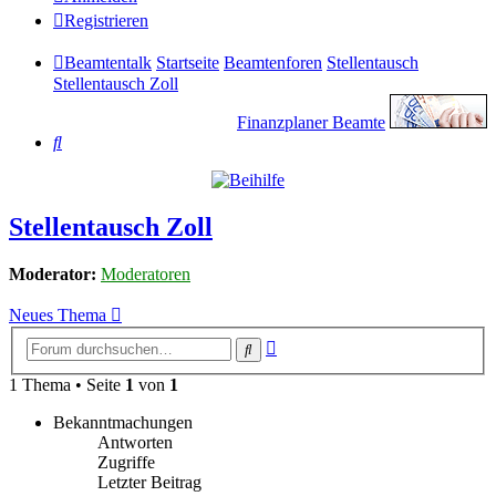
Registrieren
Beamtentalk
Startseite
Beamtenforen
Stellentausch
Stellentausch Zoll
Finanzplaner Beamte
Suche
Stellentausch Zoll
Moderator:
Moderatoren
Neues Thema
Erweiterte
Suche
Suche
1 Thema • Seite
1
von
1
Bekanntmachungen
Antworten
Zugriffe
Letzter Beitrag