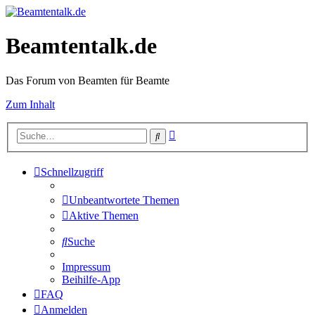
Beamtentalk.de
Das Forum von Beamten für Beamte
Zum Inhalt
Erweiterte
Suche
Suche
Schnellzugriff
Unbeantwortete Themen
Aktive Themen
Suche
Impressum
Beihilfe-App
FAQ
Anmelden