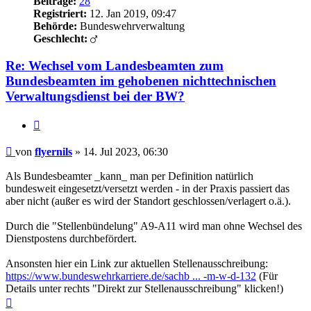
Beiträge:
28
Registriert:
12. Jan 2019, 09:47
Behörde:
Bundeswehrverwaltung
Geschlecht:
Re: Wechsel vom Landesbeamten zum
Bundesbeamten im gehobenen nichttechnischen
Verwaltungsdienst bei der BW?
Zitieren
Beitrag
von
flyernils
»
14. Jul 2023, 06:30
Als Bundesbeamter _kann_ man per Definition natürlich
bundesweit eingesetzt/versetzt werden - in der Praxis passiert das
aber nicht (außer es wird der Standort geschlossen/verlagert o.ä.).
Durch die "Stellenbündelung" A9-A11 wird man ohne Wechsel des
Dienstpostens durchbefördert.
Ansonsten hier ein Link zur aktuellen Stellenausschreibung:
https://www.bundeswehrkarriere.de/sachb ... -m-w-d-132
(Für
Details unter rechts "Direkt zur Stellenausschreibung" klicken!)
Nach