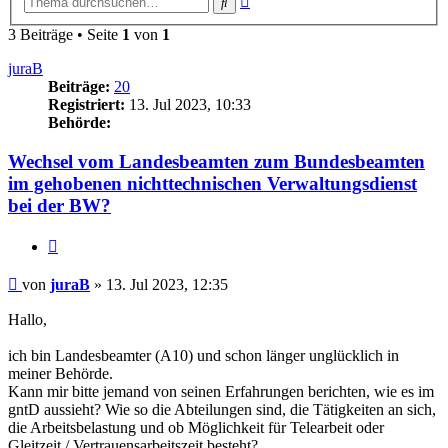
Suche
Suche
3 Beiträge • Seite
1
von
1
juraB
Beiträge:
20
Registriert:
13. Jul 2023, 10:33
Behörde:
Wechsel vom Landesbeamten zum Bundesbeamten
im gehobenen nichttechnischen Verwaltungsdienst
bei der BW?
Zitieren
Beitrag
von
juraB
»
13. Jul 2023, 12:35
Hallo,
ich bin Landesbeamter (A10) und schon länger unglücklich in
meiner Behörde.
Kann mir bitte jemand von seinen Erfahrungen berichten, wie es im
gntD aussieht? Wie so die Abteilungen sind, die Tätigkeiten an sich,
die Arbeitsbelastung und ob Möglichkeit für Telearbeit oder
Gleitzeit / Vertrauensarbeitszeit besteht?