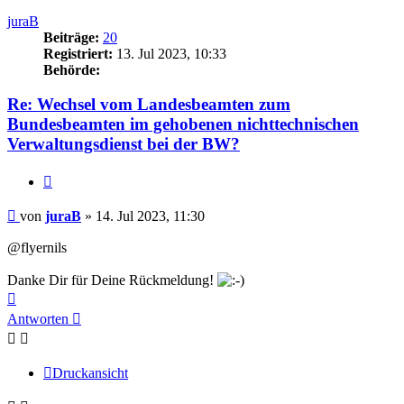
oben
juraB
Beiträge:
20
Registriert:
13. Jul 2023, 10:33
Behörde:
Re: Wechsel vom Landesbeamten zum
Bundesbeamten im gehobenen nichttechnischen
Verwaltungsdienst bei der BW?
Zitieren
Beitrag
von
juraB
»
14. Jul 2023, 11:30
@flyernils
Danke Dir für Deine Rückmeldung!
Nach
oben
Antworten
Druckansicht