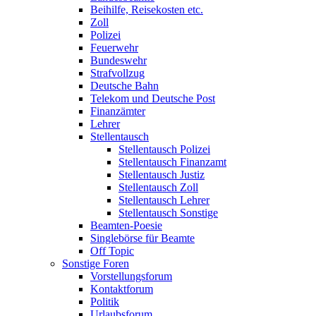
Beihilfe, Reisekosten etc.
Zoll
Polizei
Feuerwehr
Bundeswehr
Strafvollzug
Deutsche Bahn
Telekom und Deutsche Post
Finanzämter
Lehrer
Stellentausch
Stellentausch Polizei
Stellentausch Finanzamt
Stellentausch Justiz
Stellentausch Zoll
Stellentausch Lehrer
Stellentausch Sonstige
Beamten-Poesie
Singlebörse für Beamte
Off Topic
Sonstige Foren
Vorstellungsforum
Kontaktforum
Politik
Urlaubsforum