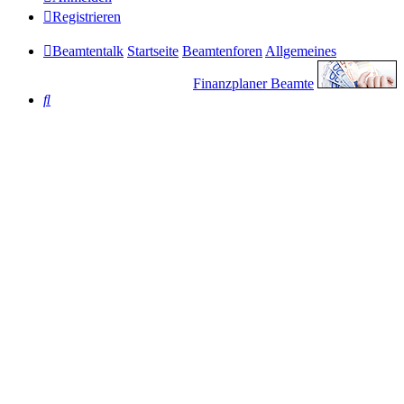
Registrieren
Beamtentalk
Startseite
Beamtenforen
Allgemeines
Finanzplaner Beamte
Suche