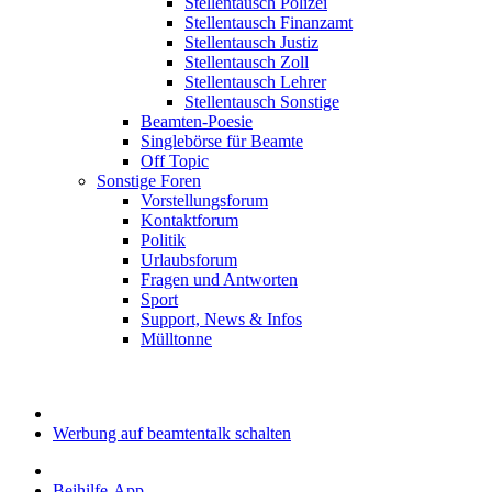
Stellentausch Polizei
Stellentausch Finanzamt
Stellentausch Justiz
Stellentausch Zoll
Stellentausch Lehrer
Stellentausch Sonstige
Beamten-Poesie
Singlebörse für Beamte
Off Topic
Sonstige Foren
Vorstellungsforum
Kontaktforum
Politik
Urlaubsforum
Fragen und Antworten
Sport
Support, News & Infos
Mülltonne
Werbung auf beamtentalk schalten
Beihilfe-App