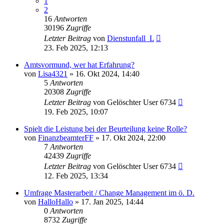
1
2
16
Antworten
30196
Zugriffe
Letzter Beitrag
von
Dienstunfall_L
23. Feb 2025, 12:13
Amtsvormund, wer hat Erfahrung?
von
Lisa4321
»
16. Okt 2024, 14:40
5
Antworten
20308
Zugriffe
Letzter Beitrag
von
Gelöschter User 6734
19. Feb 2025, 10:07
Spielt die Leistung bei der Beurteilung keine Rolle?
von
FinanzbeamterFF
»
17. Okt 2024, 22:00
7
Antworten
42439
Zugriffe
Letzter Beitrag
von
Gelöschter User 6734
12. Feb 2025, 13:34
Umfrage Masterarbeit / Change Management im ö. D.
von
HalloHallo
»
17. Jan 2025, 14:44
0
Antworten
8732
Zugriffe