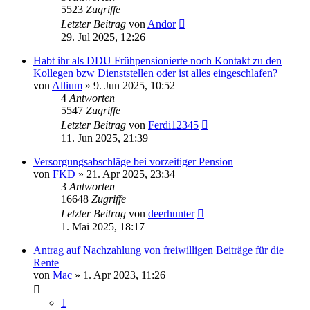
5523
Zugriffe
Letzter Beitrag
von
Andor
29. Jul 2025, 12:26
Habt ihr als DDU Frühpensionierte noch Kontakt zu den
Kollegen bzw Dienststellen oder ist alles eingeschlafen?
von
Allium
»
9. Jun 2025, 10:52
4
Antworten
5547
Zugriffe
Letzter Beitrag
von
Ferdi12345
11. Jun 2025, 21:39
Versorgungsabschläge bei vorzeitiger Pension
von
FKD
»
21. Apr 2025, 23:34
3
Antworten
16648
Zugriffe
Letzter Beitrag
von
deerhunter
1. Mai 2025, 18:17
Antrag auf Nachzahlung von freiwilligen Beiträge für die
Rente
von
Mac
»
1. Apr 2023, 11:26
1