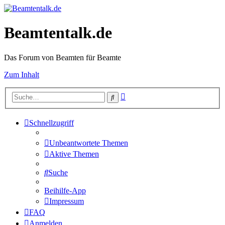
Beamtentalk.de
Das Forum von Beamten für Beamte
Zum Inhalt
Erweiterte
Suche
Suche
Schnellzugriff
Unbeantwortete Themen
Aktive Themen
Suche
Beihilfe-App
Impressum
FAQ
Anmelden