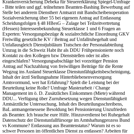
Krankenversicherung Debeka für Steuererklärung Spiegel-Umfrage
- Bitte teilen und ggf. teilnehmen Beamten-Bashing Bewerbung auf
Stelle bei anderem Dienstherr Amtsarzt mit Bandscheibenoperation
Sozialversicherung über 55 bei eigenem Antrag auf Entlassung
Scheidungsfolgen § 48 HBesG – Zulage bei Teilzeitvertretung
(Hessen) Interessenbekundung Steuerklasse 1 und 6 Fragen an
Experten: Versorgungsbezüge & sozialrechtliche Einordnung GKV
Freiwillig gesetzliche KV / Beitrag auf Unfallruhegehalt und
Unfallausgleich Dienstjubiläum Tratschen der Personalabteilung
Umzug in die Schweiz Habt ihr als DDU Frühpensionierte noch
Kontakt zu den Kollegen bzw Dienststellen oder ist alles
eingeschlafen? Versorgungsabschläge bei vorzeitiger Pension
Antrag auf Nachzahlung von freiwilligen Beiträge für die Rente
Wegzug ins Ausland Steuerklasse Dienstunfähigkeitsbescheinigung,
Inhalt der ärztl Stellungnahme Hinterbliebenenversorgung
Amtsvormund, wer hat Erfahrung? Spielt die Leistung bei der
Beurteilung keine Rolle? Umfrage Masterarbeit / Change
Management im ö. D. Zusätzliches Einkommen (Miete) während
DDU... Verfügung über Zurruhesetzung wegen Dienstunfähigkeit
Amtsärztliche Untersuchung, Inhalt des Beurteilungsschreibens,
BaL amtsangemessene Besoldung bei Pensionierung Unzufrieden
als Beamter. Ich brauche eure Hilfe. Hinzuverdienst bei Ruhegehalt
Datenschutz der Dienstunfallfürsorge im Amtshaftungprozess Bund
vs Kommune? Entlassung aus Beamtenstatus? Warum ist es so
schwer Personen im öffentlichen Dienst zu entlassen? Arbeiten für