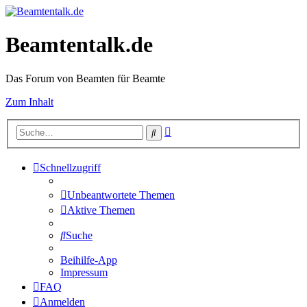
Beamtentalk.de
Das Forum von Beamten für Beamte
Zum Inhalt
Erweiterte
Suche
Suche
Schnellzugriff
Unbeantwortete Themen
Aktive Themen
Suche
Beihilfe-App
Impressum
FAQ
Anmelden