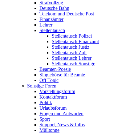
Strafvollzug
Deutsche Bahn
Telekom und Deutsche Post
Finanzämter
Lehrer
Stellentausch
Stellentausch Polizei
Stellentausch Finanzamt
Stellentausch Justiz
Stellentausch Zoll
Stellentausch Lehrer
Stellentausch Sonstige
Beamten-Poesie
Singlebörse für Beamte
Off Topic
Sonstige Foren
Vorstellungsforum
Kontaktforum
Politik
Urlaubsforum
Fragen und Antworten
Sport
Support, News & Infos
Mülltonne