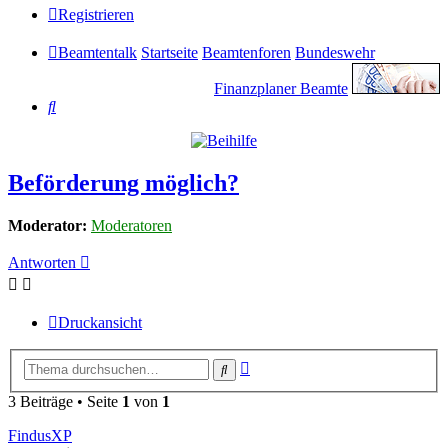
Registrieren
Beamtentalk
Startseite
Beamtenforen
Bundeswehr
Finanzplaner Beamte
Suche
Beförderung möglich?
Moderator:
Moderatoren
Antworten
Druckansicht
Erweiterte
Suche
Suche
3 Beiträge • Seite
1
von
1
FindusXP