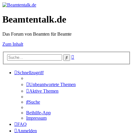
Beamtentalk.de
Das Forum von Beamten für Beamte
Zum Inhalt
Erweiterte
Suche
Suche
Schnellzugriff
Unbeantwortete Themen
Aktive Themen
Suche
Beihilfe-App
Impressum
FAQ
Anmelden