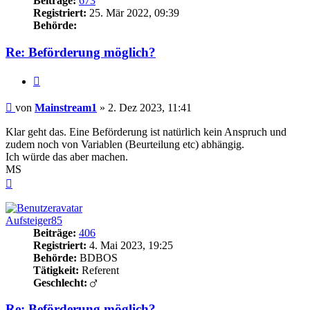
Beiträge:
673
Registriert:
25. Mär 2022, 09:39
Behörde:
Re: Beförderung möglich?
Zitieren
Beitrag
von
Mainstream1
»
2. Dez 2023, 11:41
Klar geht das. Eine Beförderung ist natürlich kein Anspruch und
zudem noch von Variablen (Beurteilung etc) abhängig.
Ich würde das aber machen.
MS
Nach
oben
Aufsteiger85
Beiträge:
406
Registriert:
4. Mai 2023, 19:25
Behörde:
BDBOS
Tätigkeit:
Referent
Geschlecht:
Re: Beförderung möglich?