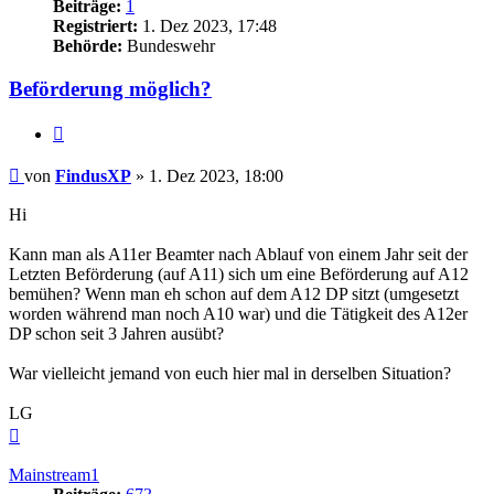
Beiträge:
1
Registriert:
1. Dez 2023, 17:48
Behörde:
Bundeswehr
Beförderung möglich?
Zitieren
Beitrag
von
FindusXP
»
1. Dez 2023, 18:00
Hi
Kann man als A11er Beamter nach Ablauf von einem Jahr seit der
Letzten Beförderung (auf A11) sich um eine Beförderung auf A12
bemühen? Wenn man eh schon auf dem A12 DP sitzt (umgesetzt
worden während man noch A10 war) und die Tätigkeit des A12er
DP schon seit 3 Jahren ausübt?
War vielleicht jemand von euch hier mal in derselben Situation?
LG
Nach
oben
Mainstream1