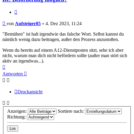
Zitieren
Beitrag
von
Aufsteiger85
»
4. Dez 2023, 11:24
"Bemühen" ist halt irgendwie das falsche Wort. Selbst kannst du
nämlich wenig dazu beitragen, außer den Prozess anzustoßen.
Wenn du bereits auf einem A12-Dienstposten sitzt, sehe ich aber
nicht, warum man dich nicht befördern sollte (außer man stört sich
aktiv an irgendwas...).
Nach
oben
Antworten
Druckansicht
Anzeigen:
Sortiere nach:
Richtung: