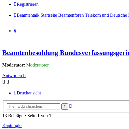
Registrieren
Beamtentalk
Startseite
Beamtenforen
Telekom und Deutsche 
Suche
Beamtenbesoldung Bundesverfassungsgeri
Moderator:
Moderatoren
Antworten
Druckansicht
Erweiterte
Suche
Suche
13 Beiträge • Seite
1
von
1
Käptn iglo