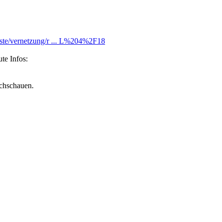
enste/vernetzung/r ... L%204%2F18
te Infos:
achschauen.