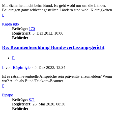
Mit Sicherheit nicht beim Bund. Es geht wohl nur um die Länder.
Bei einigen ganz schlecht gestellten Ländern sind wohl Kleinigkeite
Nach
oben
Käptn iglo
Beiträge:
170
Registriert:
3. Dez 2012, 10:06
Behörde:
Re: Beamtenbesoldung Bundesverfassungsgericht
Zitieren
Beitrag
von
Käptn iglo
»
5. Dez 2022, 12:34
Ist es ratsam eventuelle Ansprüche rein präventiv anzumelden? Wenn 
wo? Auch als Bund/Telekom-Beamter.
Nach
oben
Pipapo
Beiträge:
871
Registriert:
26. Mär 2020, 08:30
Behörde: