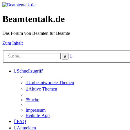
Beamtentalk.de
Das Forum von Beamten für Beamte
Zum Inhalt
Erweiterte
Suche
Suche
Schnellzugriff
Unbeantwortete Themen
Aktive Themen
Suche
Impressum
Beihilfe-App
FAQ
Anmelden