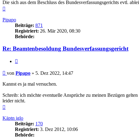
Die sich aus dem Beschluss des Bundesverfassungsgerichts evtl. able
Nach
oben
Pipapo
Beiträge:
871
Registriert:
26. Mär 2020, 08:30
Behörde:
Re: Beamtenbesoldung Bundesverfassungsgericht
Zitieren
Beitrag
von
Pipapo
»
5. Dez 2022, 14:47
Kannst es ja mal versuchen.
Schreib: ich möchte eventuelle Ansprüche zu meinen Bezügen gelten 
leider nicht.
Nach
oben
Käptn iglo
Beiträge:
170
Registriert:
3. Dez 2012, 10:06
Behörde: