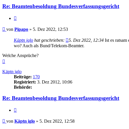
Re: Beamtenbesoldung Bundesverfassungsgericht
Zitieren
Beitrag
von
Pipapo
»
5. Dez 2022, 12:53
Käptn iglo
hat geschrieben:
5. Dez 2022, 12:34
Ist es ratsam
wo? Auch als Bund/Telekom-Beamter.
Welche Ansprüche?
Nach
oben
Käptn iglo
Beiträge:
170
Registriert:
3. Dez 2012, 10:06
Behörde:
Re: Beamtenbesoldung Bundesverfassungsgericht
Zitieren
Beitrag
von
Käptn iglo
»
5. Dez 2022, 12:58