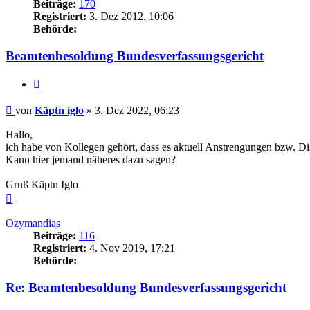
Beiträge:
170
Registriert:
3. Dez 2012, 10:06
Behörde:
Beamtenbesoldung Bundesverfassungsgericht
Zitieren
Beitrag
von
Käptn iglo
»
3. Dez 2022, 06:23
Hallo,
ich habe von Kollegen gehört, dass es aktuell Anstrengungen bzw. 
Kann hier jemand näheres dazu sagen?
Gruß Käptn Iglo
Nach
oben
Ozymandias
Beiträge:
116
Registriert:
4. Nov 2019, 17:21
Behörde:
Re: Beamtenbesoldung Bundesverfassungsgericht