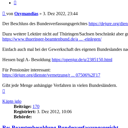
Zitieren
Beitrag
von
Ozymandias
»
3. Dez 2022, 23:44
Der Beschluss des Bundesverfassungsgerichtes
https://dejure.org/di
Dazu weitere Lektüre nicht auf Thüringen/Sachsen beschränkt aber gu
https://www.thueringer-beamtenbund.de/a ... -einlegen/
Einfach auch mal bei der Gewerkschaft des eigenen Bundeslandes n
Hessen bzgl A- Besoldung
https://openjur.de/u/2385150.html
Für Pensionäre interessant:
https://dejure.org/dienste/vernetzung/r ... 07506%2F17
Gibt jede Menge anhängige Verfahren in vielen Bundesländern.
Nach
oben
Käptn iglo
Beiträge:
170
Registriert:
3. Dez 2012, 10:06
Behörde:
Re: Beamtenbesoldung Bundesverfassungsgericht