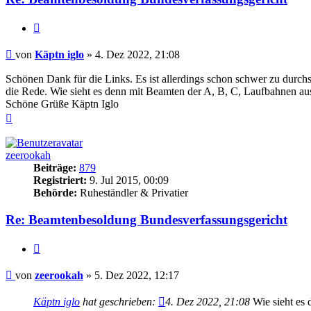
Zitieren
Beitrag
von
Käptn iglo
»
4. Dez 2022, 21:08
Schönen Dank für die Links. Es ist allerdings schon schwer zu durc
die Rede. Wie sieht es denn mit Beamten der A, B, C, Laufbahnen au
Schöne Grüße Käptn Iglo
Nach
oben
zeerookah
Beiträge:
879
Registriert:
9. Jul 2015, 00:09
Behörde:
Ruheständler & Privatier
Re: Beamtenbesoldung Bundesverfassungsgericht
Zitieren
Beitrag
von
zeerookah
»
5. Dez 2022, 12:17
Käptn iglo
hat geschrieben:
4. Dez 2022, 21:08
Wie sieht es 