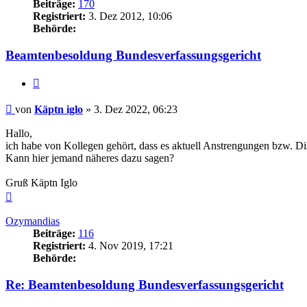
Beiträge:
170
Registriert:
3. Dez 2012, 10:06
Behörde:
Beamtenbesoldung Bundesverfassungsgericht
Zitieren
Beitrag
von
Käptn iglo
»
3. Dez 2022, 06:23
Hallo,
ich habe von Kollegen gehört, dass es aktuell Anstrengungen bzw. 
Kann hier jemand näheres dazu sagen?
Gruß Käptn Iglo
Nach
oben
Ozymandias
Beiträge:
116
Registriert:
4. Nov 2019, 17:21
Behörde:
Re: Beamtenbesoldung Bundesverfassungsgericht