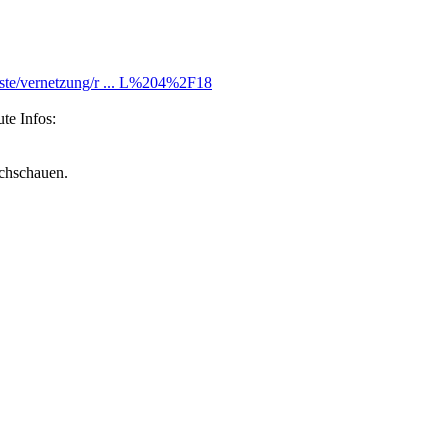
enste/vernetzung/r ... L%204%2F18
te Infos:
achschauen.