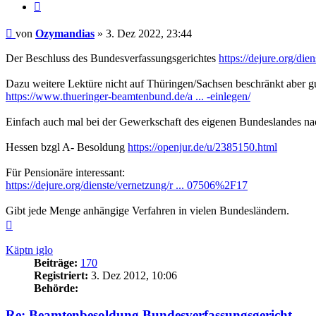
Zitieren
Beitrag
von
Ozymandias
»
3. Dez 2022, 23:44
Der Beschluss des Bundesverfassungsgerichtes
https://dejure.org/di
Dazu weitere Lektüre nicht auf Thüringen/Sachsen beschränkt aber gu
https://www.thueringer-beamtenbund.de/a ... -einlegen/
Einfach auch mal bei der Gewerkschaft des eigenen Bundeslandes n
Hessen bzgl A- Besoldung
https://openjur.de/u/2385150.html
Für Pensionäre interessant:
https://dejure.org/dienste/vernetzung/r ... 07506%2F17
Gibt jede Menge anhängige Verfahren in vielen Bundesländern.
Nach
oben
Käptn iglo
Beiträge:
170
Registriert:
3. Dez 2012, 10:06
Behörde:
Re: Beamtenbesoldung Bundesverfassungsgericht