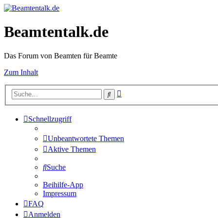
Beamtentalk.de
Das Forum von Beamten für Beamte
Zum Inhalt
Erweiterte
Suche
Suche
Schnellzugriff
Unbeantwortete Themen
Aktive Themen
Suche
Beihilfe-App
Impressum
FAQ
Anmelden