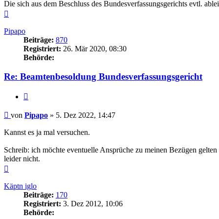
Die sich aus dem Beschluss des Bundesverfassungsgerichts evtl. able
Nach
oben
Pipapo
Beiträge:
870
Registriert:
26. Mär 2020, 08:30
Behörde:
Re: Beamtenbesoldung Bundesverfassungsgericht
Zitieren
Beitrag
von
Pipapo
»
5. Dez 2022, 14:47
Kannst es ja mal versuchen.
Schreib: ich möchte eventuelle Ansprüche zu meinen Bezügen gelten 
leider nicht.
Nach
oben
Käptn iglo
Beiträge:
170
Registriert:
3. Dez 2012, 10:06
Behörde: