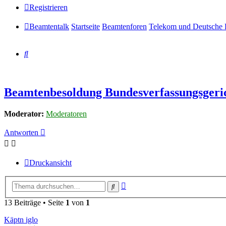
Registrieren
Beamtentalk
Startseite
Beamtenforen
Telekom und Deutsche 
Suche
Beamtenbesoldung Bundesverfassungsgeri
Moderator:
Moderatoren
Antworten
Druckansicht
Erweiterte
Suche
Suche
13 Beiträge • Seite
1
von
1
Käptn iglo