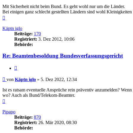
Mit Sicherheit nicht beim Bund. Es geht wohl nur um die Länder.
Bei einigen ganz schlecht gestellten Ländern sind wohl Kleinigkeite
Nach
oben
Käptn iglo
Beiträge:
170
Registriert:
3. Dez 2012, 10:06
Behörde:
Re: Beamtenbesoldung Bundesverfassungsgericht
Zitieren
Beitrag
von
Käptn iglo
»
5. Dez 2022, 12:34
Ist es ratsam eventuelle Ansprüche rein präventiv anzumelden? Wenn 
wo? Auch als Bund/Telekom-Beamter.
Nach
oben
Pipapo
Beiträge:
870
Registriert:
26. Mär 2020, 08:30
Behörde: