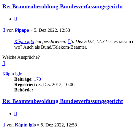
Re: Beamtenbesoldung Bundesverfassungsgericht
Zitieren
Beitrag
von
Pipapo
»
5. Dez 2022, 12:53
Käptn iglo
hat geschrieben:
5. Dez 2022, 12:34
Ist es ratsam
wo? Auch als Bund/Telekom-Beamter.
Welche Ansprüche?
Nach
oben
Käptn iglo
Beiträge:
170
Registriert:
3. Dez 2012, 10:06
Behörde:
Re: Beamtenbesoldung Bundesverfassungsgericht
Zitieren
Beitrag
von
Käptn iglo
»
5. Dez 2022, 12:58