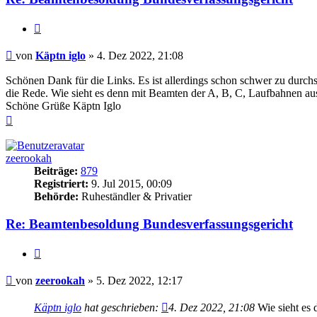
Zitieren
Beitrag
von
Käptn iglo
»
4. Dez 2022, 21:08
Schönen Dank für die Links. Es ist allerdings schon schwer zu durc
die Rede. Wie sieht es denn mit Beamten der A, B, C, Laufbahnen au
Schöne Grüße Käptn Iglo
Nach
oben
zeerookah
Beiträge:
879
Registriert:
9. Jul 2015, 00:09
Behörde:
Ruheständler & Privatier
Re: Beamtenbesoldung Bundesverfassungsgericht
Zitieren
Beitrag
von
zeerookah
»
5. Dez 2022, 12:17
Käptn iglo
hat geschrieben:
4. Dez 2022, 21:08
Wie sieht es 