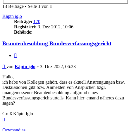
Suche
13 Beiträge • Seite
1
von
1
Käptn iglo
Beiträge:
170
Registriert:
3. Dez 2012, 10:06
Behörde:
Beamtenbesoldung Bundesverfassungsgericht
Zitieren
Beitrag
von
Käptn iglo
»
3. Dez 2022, 06:23
Hallo,
ich habe von Kollegen gehört, dass es aktuell Anstrengungen bzw.
Diskussionen gibt bzw. Anmelden von Anspüchen bzgl.
unangemessener Beamtenbesoldung aufgrund eines
Bundesverfassungsgerichtsurteils. Kann hier jemand näheres dazu
sagen?
Gruß Käptn Iglo
Nach
oben
Ozymandias