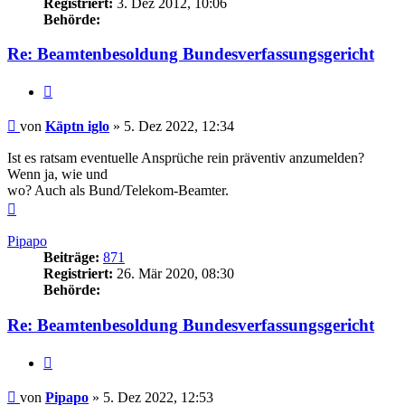
Registriert:
3. Dez 2012, 10:06
Behörde:
Re: Beamtenbesoldung Bundesverfassungsgericht
Zitieren
Beitrag
von
Käptn iglo
»
5. Dez 2022, 12:34
Ist es ratsam eventuelle Ansprüche rein präventiv anzumelden?
Wenn ja, wie und
wo? Auch als Bund/Telekom-Beamter.
Nach
oben
Pipapo
Beiträge:
871
Registriert:
26. Mär 2020, 08:30
Behörde:
Re: Beamtenbesoldung Bundesverfassungsgericht
Zitieren
Beitrag
von
Pipapo
»
5. Dez 2022, 12:53