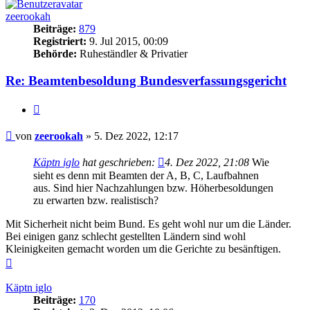
zeerookah
Beiträge:
879
Registriert:
9. Jul 2015, 00:09
Behörde:
Ruheständler & Privatier
Re: Beamtenbesoldung Bundesverfassungsgericht
Zitieren
Beitrag
von
zeerookah
»
5. Dez 2022, 12:17
Käptn iglo
hat geschrieben:
4. Dez 2022, 21:08
Wie
sieht es denn mit Beamten der A, B, C, Laufbahnen
aus. Sind hier Nachzahlungen bzw. Höherbesoldungen
zu erwarten bzw. realistisch?
Mit Sicherheit nicht beim Bund. Es geht wohl nur um die Länder.
Bei einigen ganz schlecht gestellten Ländern sind wohl
Kleinigkeiten gemacht worden um die Gerichte zu besänftigen.
Nach
oben
Käptn iglo
Beiträge:
170