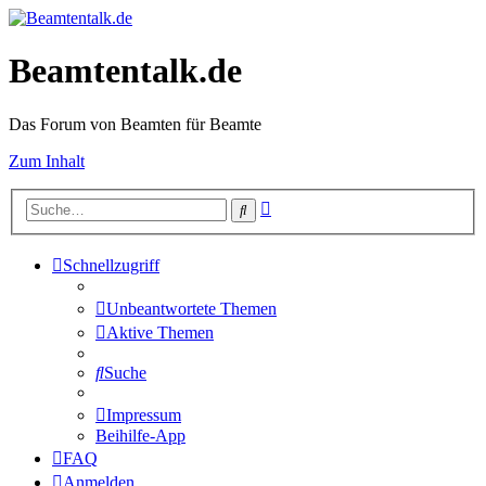
Beamtentalk.de
Das Forum von Beamten für Beamte
Zum Inhalt
Erweiterte
Suche
Suche
Schnellzugriff
Unbeantwortete Themen
Aktive Themen
Suche
Impressum
Beihilfe-App
FAQ
Anmelden