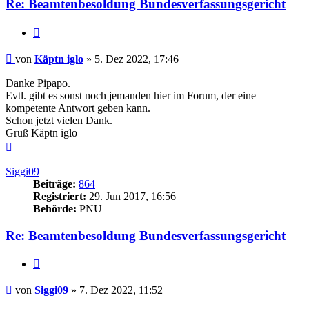
Re: Beamtenbesoldung Bundesverfassungsgericht
Zitieren
Beitrag
von
Käptn iglo
»
5. Dez 2022, 17:46
Danke Pipapo.
Evtl. gibt es sonst noch jemanden hier im Forum, der eine
kompetente Antwort geben kann.
Schon jetzt vielen Dank.
Gruß Käptn iglo
Nach
oben
Siggi09
Beiträge:
864
Registriert:
29. Jun 2017, 16:56
Behörde:
PNU
Re: Beamtenbesoldung Bundesverfassungsgericht
Zitieren
Beitrag
von
Siggi09
»
7. Dez 2022, 11:52