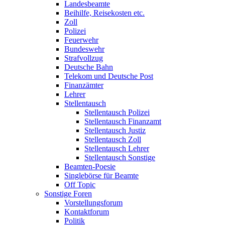
Landesbeamte
Beihilfe, Reisekosten etc.
Zoll
Polizei
Feuerwehr
Bundeswehr
Strafvollzug
Deutsche Bahn
Telekom und Deutsche Post
Finanzämter
Lehrer
Stellentausch
Stellentausch Polizei
Stellentausch Finanzamt
Stellentausch Justiz
Stellentausch Zoll
Stellentausch Lehrer
Stellentausch Sonstige
Beamten-Poesie
Singlebörse für Beamte
Off Topic
Sonstige Foren
Vorstellungsforum
Kontaktforum
Politik