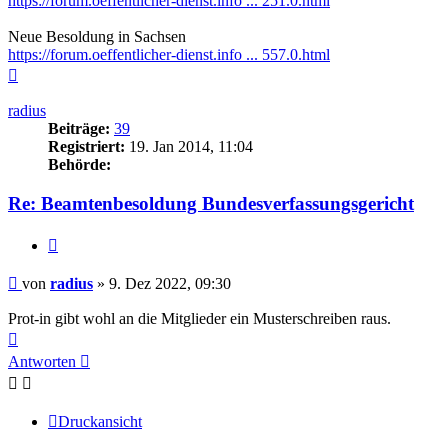
https://forum.oeffentlicher-dienst.info ... 251.0.html
Neue Besoldung in Sachsen
https://forum.oeffentlicher-dienst.info ... 557.0.html
Nach
oben
radius
Beiträge:
39
Registriert:
19. Jan 2014, 11:04
Behörde:
Re: Beamtenbesoldung Bundesverfassungsgericht
Zitieren
Beitrag
von
radius
»
9. Dez 2022, 09:30
Prot-in gibt wohl an die Mitglieder ein Musterschreiben raus.
Nach
oben
Antworten
Druckansicht