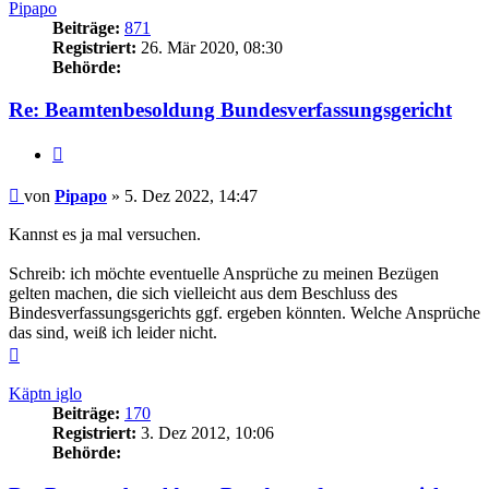
Pipapo
Beiträge:
871
Registriert:
26. Mär 2020, 08:30
Behörde:
Re: Beamtenbesoldung Bundesverfassungsgericht
Zitieren
Beitrag
von
Pipapo
»
5. Dez 2022, 14:47
Kannst es ja mal versuchen.
Schreib: ich möchte eventuelle Ansprüche zu meinen Bezügen
gelten machen, die sich vielleicht aus dem Beschluss des
Bindesverfassungsgerichts ggf. ergeben könnten. Welche Ansprüche
das sind, weiß ich leider nicht.
Nach
oben
Käptn iglo
Beiträge:
170
Registriert:
3. Dez 2012, 10:06
Behörde: