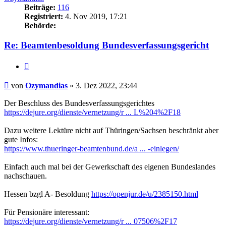
Beiträge:
116
Registriert:
4. Nov 2019, 17:21
Behörde:
Re: Beamtenbesoldung Bundesverfassungsgericht
Zitieren
Beitrag
von
Ozymandias
»
3. Dez 2022, 23:44
Der Beschluss des Bundesverfassungsgerichtes
https://dejure.org/dienste/vernetzung/r ... L%204%2F18
Dazu weitere Lektüre nicht auf Thüringen/Sachsen beschränkt aber
gute Infos:
https://www.thueringer-beamtenbund.de/a ... -einlegen/
Einfach auch mal bei der Gewerkschaft des eigenen Bundeslandes
nachschauen.
Hessen bzgl A- Besoldung
https://openjur.de/u/2385150.html
Für Pensionäre interessant:
https://dejure.org/dienste/vernetzung/r ... 07506%2F17