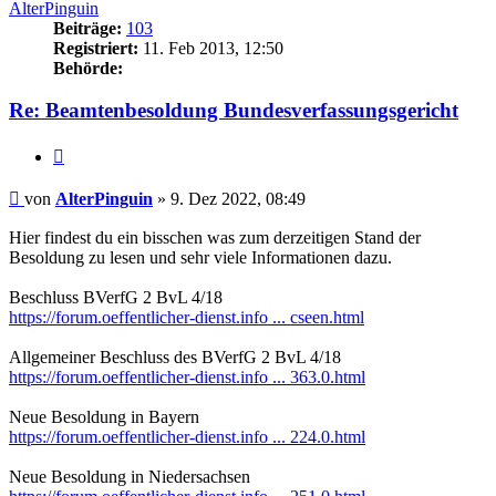
AlterPinguin
Beiträge:
103
Registriert:
11. Feb 2013, 12:50
Behörde:
Re: Beamtenbesoldung Bundesverfassungsgericht
Zitieren
Beitrag
von
AlterPinguin
»
9. Dez 2022, 08:49
Hier findest du ein bisschen was zum derzeitigen Stand der
Besoldung zu lesen und sehr viele Informationen dazu.
Beschluss BVerfG 2 BvL 4/18
https://forum.oeffentlicher-dienst.info ... cseen.html
Allgemeiner Beschluss des BVerfG 2 BvL 4/18
https://forum.oeffentlicher-dienst.info ... 363.0.html
Neue Besoldung in Bayern
https://forum.oeffentlicher-dienst.info ... 224.0.html
Neue Besoldung in Niedersachsen