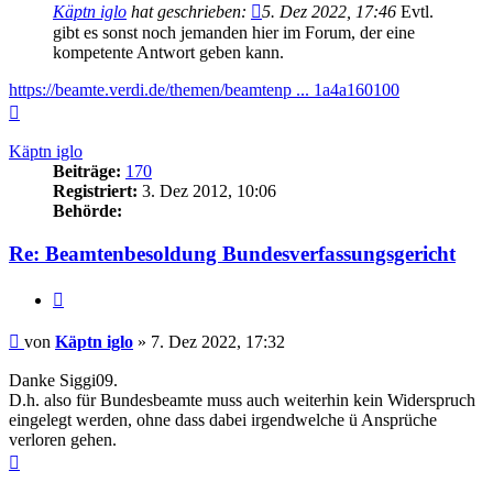
Käptn iglo
hat geschrieben:
5. Dez 2022, 17:46
Evtl.
gibt es sonst noch jemanden hier im Forum, der eine
kompetente Antwort geben kann.
https://beamte.verdi.de/themen/beamtenp ... 1a4a160100
Nach
oben
Käptn iglo
Beiträge:
170
Registriert:
3. Dez 2012, 10:06
Behörde:
Re: Beamtenbesoldung Bundesverfassungsgericht
Zitieren
Beitrag
von
Käptn iglo
»
7. Dez 2022, 17:32
Danke Siggi09.
D.h. also für Bundesbeamte muss auch weiterhin kein Widerspruch
eingelegt werden, ohne dass dabei irgendwelche ü Ansprüche
verloren gehen.
Nach
oben