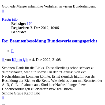
Gibt jede Menge anhängige Verfahren in vielen Bundesländern.
Nach
oben
Käptn iglo
Beiträge:
170
Registriert:
3. Dez 2012, 10:06
Behörde:
Re: Beamtenbesoldung Bundesverfassungsgericht
Zitieren
Beitrag
von
Käptn iglo
»
4. Dez 2022, 21:08
Schönen Dank für die Links. Es ist allerdings schon schwer zu
durchschauen, wer nun speziell in den "Genuss" von evtl
Nachzahlungen kommen könnte. Es ist ziemlich häufig von der
Besoldung der Richter die Rede. Wie sieht es denn mit Beamten der
A, B, C, Laufbahnen aus. Sind hier Nachzahlungen bzw.
Höherbesoldungen zu erwarten bzw. realistisch?
Schöne Grüße Käptn Iglo
Nach
oben