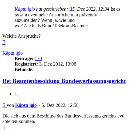
Käptn iglo
hat geschrieben:
5. Dez 2022, 12:34
Ist es
ratsam eventuelle Ansprüche rein präventiv
anzumelden? Wenn ja, wie und
wo? Auch als Bund/Telekom-Beamter.
Welche Ansprüche?
Nach
oben
Käptn iglo
Beiträge:
170
Registriert:
3. Dez 2012, 10:06
Behörde:
Re: Beamtenbesoldung Bundesverfassungsgericht
Zitieren
Beitrag
von
Käptn iglo
»
5. Dez 2022, 12:58
Die sich aus dem Beschluss des Bundesverfassungsgerichts evtl.
ableiten könnten.
Nach
oben