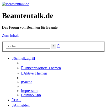
Beamtentalk.de
Das Forum von Beamten für Beamte
Zum Inhalt
Erweiterte
Suche
Suche
Schnellzugriff
Unbeantwortete Themen
Aktive Themen
Suche
Impressum
Beihilfe-App
FAQ
Anmelden