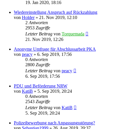
19. Jan 2020, 18:16
Wiedereinstellung Anspruch auf Rückzahlung
von
Holder
»
21. Nov 2019, 12:10
2
Antworten
2953
Zugriffe
Letzter Beitrag
von
Torquemada
21. Nov 2019, 12:26
Anonyme Umfrage für Abschlussarbeit PKA
von
peacy
»
6. Sep 2019, 17:56
0
Antworten
2800
Zugriffe
Letzter Beitrag
von
peacy
6. Sep 2019, 17:56
PDU und Beförderung NRW
von
KatiB
»
5. Sep 2019, 20:24
0
Antworten
2543
Zugriffe
Letzter Beitrag
von
KatiB
5. Sep 2019, 20:24
Polizeibewerbung nach Anpassungsstörung?
von
Sebastian1999
»
26. Aug 2019, 20:37