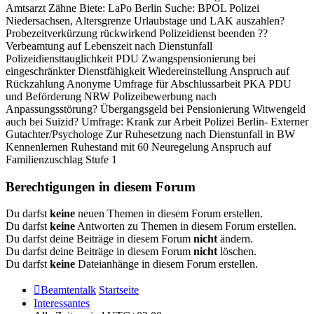
Amtsarzt Zähne Biete: LaPo Berlin Suche: BPOL Polizei
Niedersachsen, Altersgrenze Urlaubstage und LAK auszahlen?
Probezeitverkürzung rückwirkend Polizeidienst beenden ??
Verbeamtung auf Lebenszeit nach Dienstunfall
Polizeidiensttauglichkeit PDU Zwangspensionierung bei
eingeschränkter Dienstfähigkeit Wiedereinstellung Anspruch auf
Rückzahlung Anonyme Umfrage für Abschlussarbeit PKA PDU
und Beförderung NRW Polizeibewerbung nach
Anpassungsstörung? Übergangsgeld bei Pensionierung Witwengeld
auch bei Suizid? Umfrage: Krank zur Arbeit Polizei Berlin- Externer
Gutachter/Psychologe Zur Ruhesetzung nach Dienstunfall in BW
Kennenlernen Ruhestand mit 60 Neuregelung Anspruch auf
Familienzuschlag Stufe 1
Berechtigungen in diesem Forum
Du darfst
keine
neuen Themen in diesem Forum erstellen.
Du darfst
keine
Antworten zu Themen in diesem Forum erstellen.
Du darfst deine Beiträge in diesem Forum
nicht
ändern.
Du darfst deine Beiträge in diesem Forum
nicht
löschen.
Du darfst
keine
Dateianhänge in diesem Forum erstellen.
Beamtentalk
Startseite
Interessantes