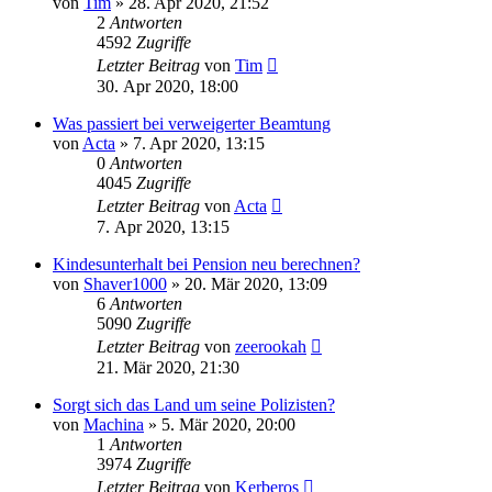
von
Tim
»
28. Apr 2020, 21:52
2
Antworten
4592
Zugriffe
Letzter Beitrag
von
Tim
30. Apr 2020, 18:00
Was passiert bei verweigerter Beamtung
von
Acta
»
7. Apr 2020, 13:15
0
Antworten
4045
Zugriffe
Letzter Beitrag
von
Acta
7. Apr 2020, 13:15
Kindesunterhalt bei Pension neu berechnen?
von
Shaver1000
»
20. Mär 2020, 13:09
6
Antworten
5090
Zugriffe
Letzter Beitrag
von
zeerookah
21. Mär 2020, 21:30
Sorgt sich das Land um seine Polizisten?
von
Machina
»
5. Mär 2020, 20:00
1
Antworten
3974
Zugriffe
Letzter Beitrag
von
Kerberos