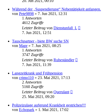
20. Jun 2021, 00:10
Während der „Suspendierung“ Nebentätigkeit anfangen.
von
Pete9898
»
7. Jun 2021, 12:31
1
Antworten
4612
Zugriffe
Letzter Beitrag
von
Dienstunfall_L
7. Jun 2021, 12:51
Tauschpartner - biete BW suche SN
von
Mapr
»
7. Jun 2021, 08:25
1
Antworten
3747
Zugriffe
Letzter Beitrag
von
Ruheständler
7. Jun 2021, 11:39
Langzeitkrank und Frühpension
von
crimo110
»
23. Mai 2021, 17:13
2
Antworten
5160
Zugriffe
Letzter Beitrag
von
Querulant
25. Mai 2021, 09:20
Polizeizulage aufgrund Krankheit gestrichen!!!
von
Echopark
»
1. Mai 2021, 17:02