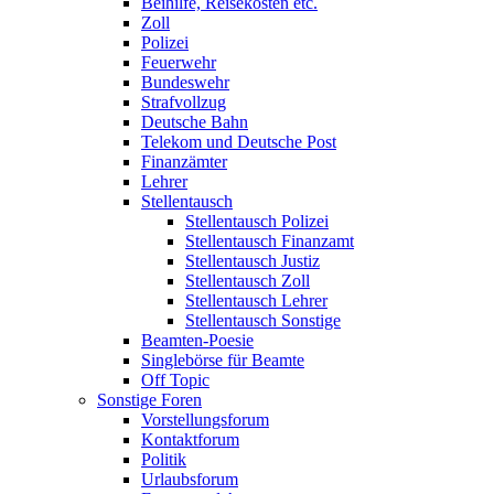
Beihilfe, Reisekosten etc.
Zoll
Polizei
Feuerwehr
Bundeswehr
Strafvollzug
Deutsche Bahn
Telekom und Deutsche Post
Finanzämter
Lehrer
Stellentausch
Stellentausch Polizei
Stellentausch Finanzamt
Stellentausch Justiz
Stellentausch Zoll
Stellentausch Lehrer
Stellentausch Sonstige
Beamten-Poesie
Singlebörse für Beamte
Off Topic
Sonstige Foren
Vorstellungsforum
Kontaktforum
Politik
Urlaubsforum