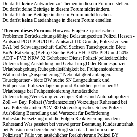
Du darfst
keine
Antworten zu Themen in diesem Forum erstellen.
Du darfst deine Beiträge in diesem Forum
nicht
ändern.
Du darfst deine Beiträge in diesem Forum
nicht
löschen.
Du darfst
keine
Dateianhänge in diesem Forum erstellen.
Themen dieses Forums:
Hinweis: Fragen zu juristischen
Problemen Berücksichtungsfähige Belastungszeiten Polizei Hessen -
Amtsarzt PDU PDU/DDU Amtsarzt 110 Gründe, Polizist zu sein
BAL bei Schwangerschaft /LaPol Sachsen Tauschgesuch: Biete
BuPo Ratzeburg (BePo) / Suche BePo HH 100% PDU und 50%
ADT - PVB NRW 32 Gehobener Dienst Polizei/ polizeiärztliche
Untersuchung Ausbildung und Gehalt im gD der Bundespolizei
Urlaubsabgeltung Ruhegehaltsfähigkeit bei Frühpensionierung
Während der „Suspendierung“ Nebentätigkeit anfangen.
Tauschpartner - biete BW suche SN Langzeitkrank und
Frühpension Polizeizulage aufgrund Krankheit gestrichen!!!
Urlaubstage bei Frühpensionierung Amtsärztliche
Untersuchung/Versetzung vorzeitiger Ruhestand Autobahnpolizei
Zoll --> Bay. Polizei (Vordienstzeiten) Vorzeitiger Ruhestand bei
bay. Polizeibeamten PDV 300 stereoskopisches Sehen Polizei
Ausbildung Beurteilung und Wartezeit für Beförderung
Ruhestandversetzung und die Folgen Reaktivierung aus dem
Ruhestand Was passiert bei verweigerter Beamtung Kindesunterhalt
bei Pension neu berechnen? Sorgt sich das Land um seine
Polizisten? Fälle von tatsächlicher Reaktivierung Polizei BY