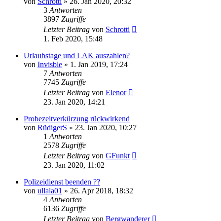
von
Schrotti
»
26. Jan 2020, 20:32
3
Antworten
3897
Zugriffe
Letzter Beitrag
von
Schrotti
1. Feb 2020, 15:48
Urlaubstage und LAK auszahlen?
von
Invisble
»
1. Jan 2019, 17:24
7
Antworten
7745
Zugriffe
Letzter Beitrag
von
Elenor
23. Jan 2020, 14:21
Probezeitverkürzung rückwirkend
von
RüdigerS
»
23. Jan 2020, 10:27
1
Antworten
2578
Zugriffe
Letzter Beitrag
von
GFunkt
23. Jan 2020, 11:02
Polizeidienst beenden ??
von
ullala01
»
26. Apr 2018, 18:32
4
Antworten
6136
Zugriffe
Letzter Beitrag
von
Bergwanderer