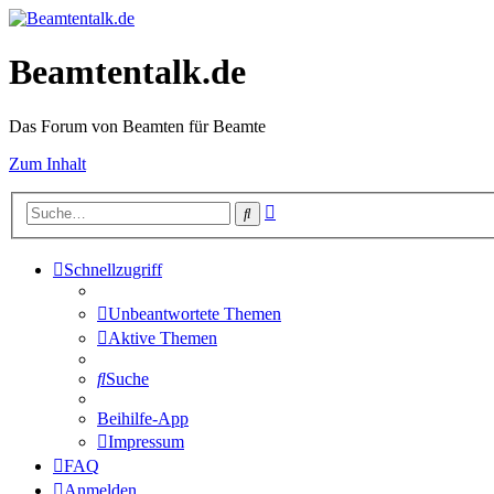
Beamtentalk.de
Das Forum von Beamten für Beamte
Zum Inhalt
Erweiterte
Suche
Suche
Schnellzugriff
Unbeantwortete Themen
Aktive Themen
Suche
Beihilfe-App
Impressum
FAQ
Anmelden