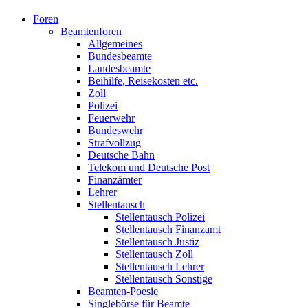
Foren
Beamtenforen
Allgemeines
Bundesbeamte
Landesbeamte
Beihilfe, Reisekosten etc.
Zoll
Polizei
Feuerwehr
Bundeswehr
Strafvollzug
Deutsche Bahn
Telekom und Deutsche Post
Finanzämter
Lehrer
Stellentausch
Stellentausch Polizei
Stellentausch Finanzamt
Stellentausch Justiz
Stellentausch Zoll
Stellentausch Lehrer
Stellentausch Sonstige
Beamten-Poesie
Singlebörse für Beamte