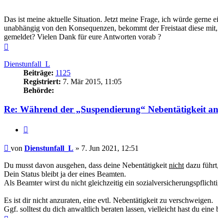
Das ist meine aktuelle Situation. Jetzt meine Frage, ich würde gern
unabhängig von den Konsequenzen, bekommt der Freistaat diese mit, z
gemeldet? Vielen Dank für eure Antworten vorab ?
Nach
oben
Dienstunfall_L
Beiträge:
1125
Registriert:
7. Mär 2015, 11:05
Behörde:
Re: Während der „Suspendierung“ Nebentätigkeit an
Zitieren
Beitrag
von
Dienstunfall_L
»
7. Jun 2021, 12:51
Du musst davon ausgehen, dass deine Nebentätigkeit
nicht
dazu führt
Dein Status bleibt ja der eines Beamten.
Als Beamter wirst du nicht gleichzeitig ein sozialversicherungspflich
Es ist dir nicht anzuraten, eine evtl. Nebentätigkeit zu verschweigen.
Ggf. solltest du dich anwaltlich beraten lassen, vielleicht hast du ei
Nach