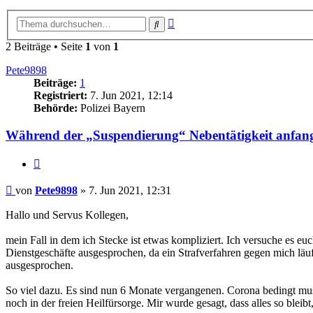
Erweiterte
Suche
Suche
2 Beiträge • Seite
1
von
1
Pete9898
Beiträge:
1
Registriert:
7. Jun 2021, 12:14
Behörde:
Polizei Bayern
Während der „Suspendierung“ Nebentätigkeit anfan
Zitieren
Beitrag
von
Pete9898
»
7. Jun 2021, 12:31
Hallo und Servus Kollegen,
mein Fall in dem ich Stecke ist etwas kompliziert. Ich versuche es e
Dienstgeschäfte ausgesprochen, da ein Strafverfahren gegen mich läuf
ausgesprochen.
So viel dazu. Es sind nun 6 Monate vergangenen. Corona bedingt mus
noch in der freien Heilfürsorge. Mir wurde gesagt, dass alles so bleib