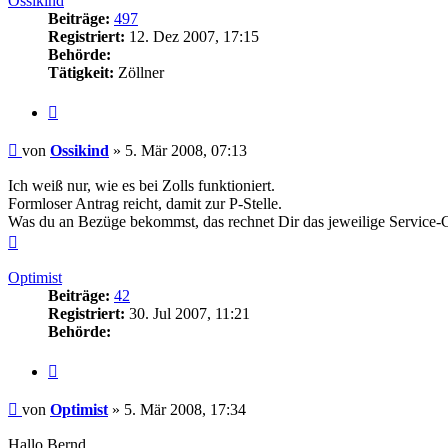
Ossikind
Beiträge:
497
Registriert:
12. Dez 2007, 17:15
Behörde:
Tätigkeit:
Zöllner
Zitieren
Beitrag
von
Ossikind
»
5. Mär 2008, 07:13
Ich weiß nur, wie es bei Zolls funktioniert.
Formloser Antrag reicht, damit zur P-Stelle.
Was du an Bezüge bekommst, das rechnet Dir das jeweilige Service-C
Nach
oben
Optimist
Beiträge:
42
Registriert:
30. Jul 2007, 11:21
Behörde:
Zitieren
Beitrag
von
Optimist
»
5. Mär 2008, 17:34
Hallo Bernd,