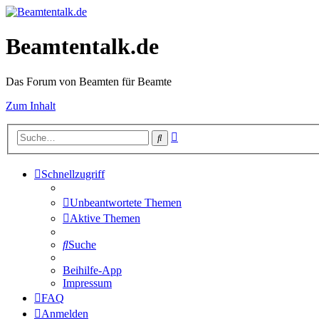
Beamtentalk.de
Das Forum von Beamten für Beamte
Zum Inhalt
Erweiterte
Suche
Suche
Schnellzugriff
Unbeantwortete Themen
Aktive Themen
Suche
Beihilfe-App
Impressum
FAQ
Anmelden