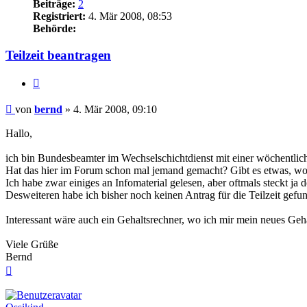
Beiträge:
2
Registriert:
4. Mär 2008, 08:53
Behörde:
Teilzeit beantragen
Zitieren
Beitrag
von
bernd
»
4. Mär 2008, 09:10
Hallo,
ich bin Bundesbeamter im Wechselschichtdienst mit einer wöchentlich
Hat das hier im Forum schon mal jemand gemacht? Gibt es etwas, wo
Ich habe zwar einiges an Infomaterial gelesen, aber oftmals steckt ja 
Desweiteren habe ich bisher noch keinen Antrag für die Teilzeit gef
Interessant wäre auch ein Gehaltsrechner, wo ich mir mein neues Geha
Viele Grüße
Bernd
Nach
oben