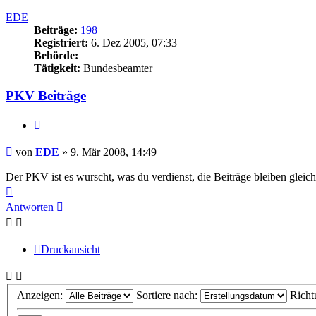
oben
EDE
Beiträge:
198
Registriert:
6. Dez 2005, 07:33
Behörde:
Tätigkeit:
Bundesbeamter
PKV Beiträge
Zitieren
Beitrag
von
EDE
»
9. Mär 2008, 14:49
Der PKV ist es wurscht, was du verdienst, die Beiträge bleiben gleich
Nach
oben
Antworten
Druckansicht
Anzeigen:
Sortiere nach:
Richt