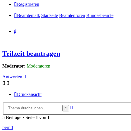
Registrieren
Beamtentalk
Startseite
Beamtenforen
Bundesbeamte
Suche
Teilzeit beantragen
Moderator:
Moderatoren
Antworten
Druckansicht
Erweiterte
Suche
Suche
5 Beiträge • Seite
1
von
1
bernd