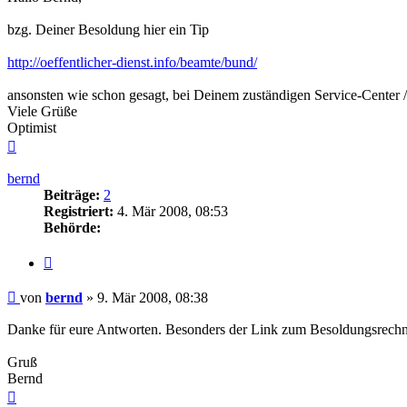
bzg. Deiner Besoldung hier ein Tip
http://oeffentlicher-dienst.info/beamte/bund/
ansonsten wie schon gesagt, bei Deinem zuständigen Service-Center / 
Viele Grüße
Optimist
Nach
oben
bernd
Beiträge:
2
Registriert:
4. Mär 2008, 08:53
Behörde:
Zitieren
Beitrag
von
bernd
»
9. Mär 2008, 08:38
Danke für eure Antworten. Besonders der Link zum Besoldungsrechner 
Gruß
Bernd
Nach