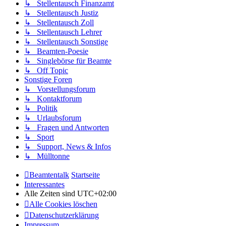
↳ Stellentausch Finanzamt
↳ Stellentausch Justiz
↳ Stellentausch Zoll
↳ Stellentausch Lehrer
↳ Stellentausch Sonstige
↳ Beamten-Poesie
↳ Singlebörse für Beamte
↳ Off Topic
Sonstige Foren
↳ Vorstellungsforum
↳ Kontaktforum
↳ Politik
↳ Urlaubsforum
↳ Fragen und Antworten
↳ Sport
↳ Support, News & Infos
↳ Mülltonne
Beamtentalk
Startseite
Interessantes
Alle Zeiten sind
UTC+02:00
Alle Cookies löschen
Datenschutzerklärung
Impressum