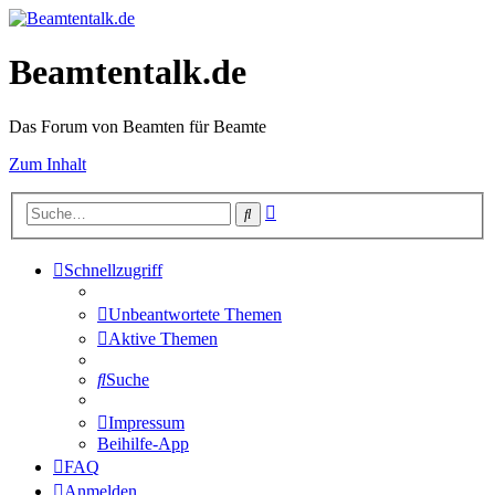
Beamtentalk.de
Das Forum von Beamten für Beamte
Zum Inhalt
Erweiterte
Suche
Suche
Schnellzugriff
Unbeantwortete Themen
Aktive Themen
Suche
Impressum
Beihilfe-App
FAQ
Anmelden