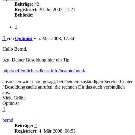
Beiträge:
42
Registriert:
30. Jul 2007, 11:21
Behörde:
Zitieren
Beitrag
von
Optimist
»
5. Mär 2008, 17:34
Hallo Bernd,
bzg. Deiner Besoldung hier ein Tip
http://oeffentlicher-dienst.info/beamte/bund/
ansonsten wie schon gesagt, bei Deinem zuständigen Service-Center
/ Besoldungsstelle anrufen, die rechnen Dir das auch verbindlich
aus.
Viele Grüße
Optimist
Nach
oben
bernd
Beiträge:
2
Registriert:
4. Mär 2008, 08:53