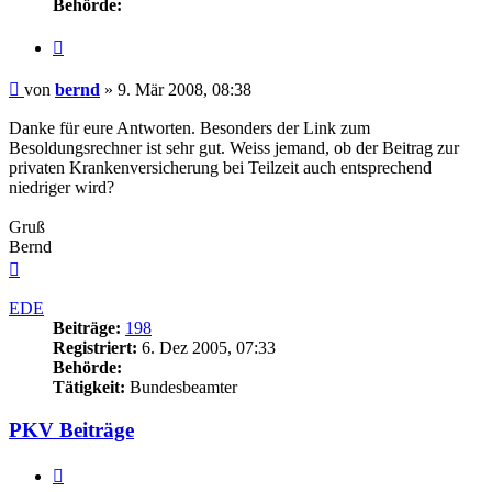
Behörde:
Zitieren
Beitrag
von
bernd
»
9. Mär 2008, 08:38
Danke für eure Antworten. Besonders der Link zum
Besoldungsrechner ist sehr gut. Weiss jemand, ob der Beitrag zur
privaten Krankenversicherung bei Teilzeit auch entsprechend
niedriger wird?
Gruß
Bernd
Nach
oben
EDE
Beiträge:
198
Registriert:
6. Dez 2005, 07:33
Behörde:
Tätigkeit:
Bundesbeamter
PKV Beiträge
Zitieren