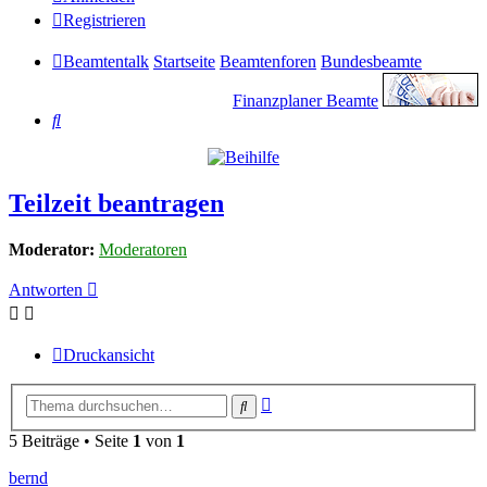
Registrieren
Beamtentalk
Startseite
Beamtenforen
Bundesbeamte
Finanzplaner Beamte
Suche
Teilzeit beantragen
Moderator:
Moderatoren
Antworten
Druckansicht
Erweiterte
Suche
Suche
5 Beiträge • Seite
1
von
1
bernd