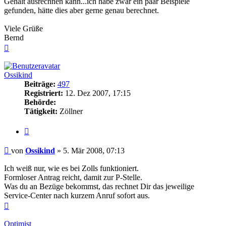
Gehalt ausrechnen kann...ich habe zwar ein paar Beispiele
gefunden, hätte dies aber gerne genau berechnet.
Viele Grüße
Bernd
Nach
oben
Ossikind
Beiträge:
497
Registriert:
12. Dez 2007, 17:15
Behörde:
Tätigkeit:
Zöllner
Zitieren
Beitrag
von
Ossikind
»
5. Mär 2008, 07:13
Ich weiß nur, wie es bei Zolls funktioniert.
Formloser Antrag reicht, damit zur P-Stelle.
Was du an Bezüge bekommst, das rechnet Dir das jeweilige
Service-Center nach kurzem Anruf sofort aus.
Nach
oben
Optimist