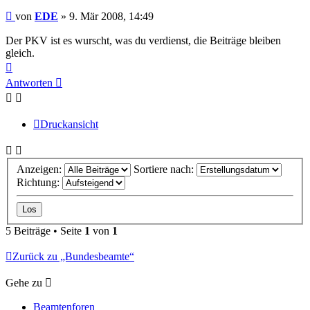
Beitrag
von
EDE
»
9. Mär 2008, 14:49
Der PKV ist es wurscht, was du verdienst, die Beiträge bleiben
gleich.
Nach
oben
Antworten
Druckansicht
Anzeigen:
Sortiere nach:
Richtung:
5 Beiträge • Seite
1
von
1
Zurück zu „Bundesbeamte“
Gehe zu
Beamtenforen