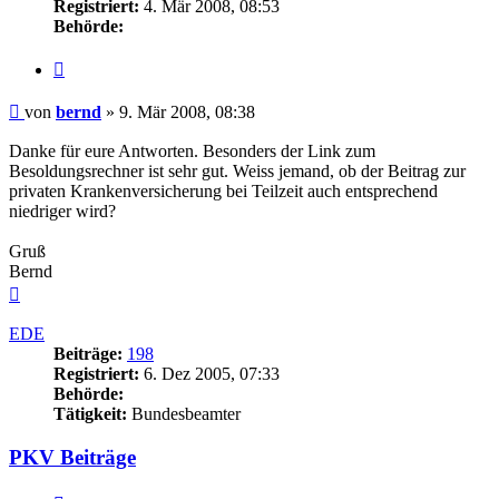
Registriert:
4. Mär 2008, 08:53
Behörde:
Zitieren
Beitrag
von
bernd
»
9. Mär 2008, 08:38
Danke für eure Antworten. Besonders der Link zum
Besoldungsrechner ist sehr gut. Weiss jemand, ob der Beitrag zur
privaten Krankenversicherung bei Teilzeit auch entsprechend
niedriger wird?
Gruß
Bernd
Nach
oben
EDE
Beiträge:
198
Registriert:
6. Dez 2005, 07:33
Behörde:
Tätigkeit:
Bundesbeamter
PKV Beiträge