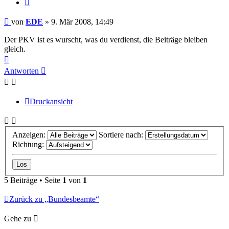
Zitieren
Beitrag
von
EDE
»
9. Mär 2008, 14:49
Der PKV ist es wurscht, was du verdienst, die Beiträge bleiben
gleich.
Nach
oben
Antworten
Druckansicht
Anzeigen:
Sortiere nach:
Richtung:
5 Beiträge • Seite
1
von
1
Zurück zu „Bundesbeamte“
Gehe zu