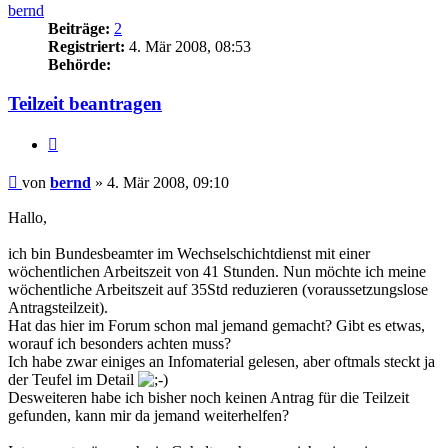
bernd
Beiträge:
2
Registriert:
4. Mär 2008, 08:53
Behörde:
Teilzeit beantragen
Zitieren
Beitrag
von
bernd
»
4. Mär 2008, 09:10
Hallo,
ich bin Bundesbeamter im Wechselschichtdienst mit einer
wöchentlichen Arbeitszeit von 41 Stunden. Nun möchte ich meine
wöchentliche Arbeitszeit auf 35Std reduzieren (voraussetzungslose
Antragsteilzeit).
Hat das hier im Forum schon mal jemand gemacht? Gibt es etwas,
worauf ich besonders achten muss?
Ich habe zwar einiges an Infomaterial gelesen, aber oftmals steckt ja
der Teufel im Detail
Desweiteren habe ich bisher noch keinen Antrag für die Teilzeit
gefunden, kann mir da jemand weiterhelfen?