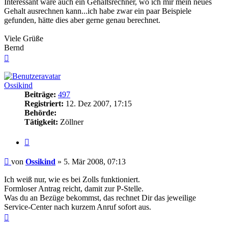
Interessant wäre auch ein Gehaltsrechner, wo ich mir mein neues
Gehalt ausrechnen kann...ich habe zwar ein paar Beispiele
gefunden, hätte dies aber gerne genau berechnet.
Viele Grüße
Bernd
Nach
oben
Ossikind
Beiträge:
497
Registriert:
12. Dez 2007, 17:15
Behörde:
Tätigkeit:
Zöllner
Zitieren
Beitrag
von
Ossikind
»
5. Mär 2008, 07:13
Ich weiß nur, wie es bei Zolls funktioniert.
Formloser Antrag reicht, damit zur P-Stelle.
Was du an Bezüge bekommst, das rechnet Dir das jeweilige
Service-Center nach kurzem Anruf sofort aus.
Nach
oben