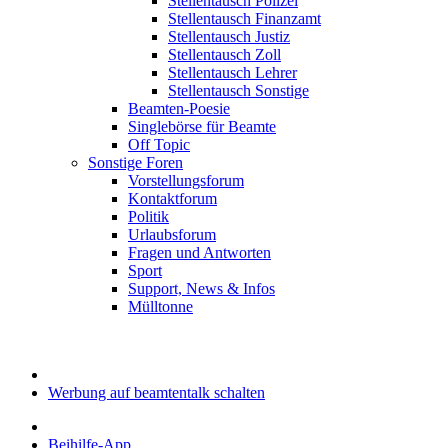
Stellentausch Polizei
Stellentausch Finanzamt
Stellentausch Justiz
Stellentausch Zoll
Stellentausch Lehrer
Stellentausch Sonstige
Beamten-Poesie
Singlebörse für Beamte
Off Topic
Sonstige Foren
Vorstellungsforum
Kontaktforum
Politik
Urlaubsforum
Fragen und Antworten
Sport
Support, News & Infos
Mülltonne
Werbung auf beamtentalk schalten
Beihilfe-App