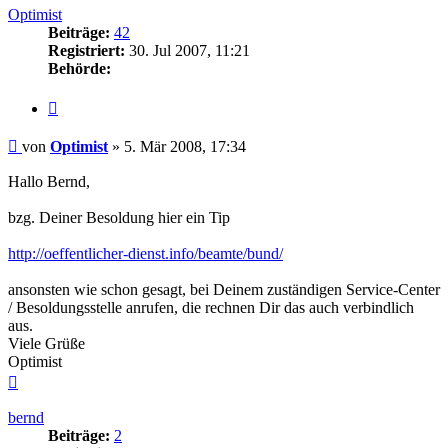
Optimist
Beiträge:
42
Registriert:
30. Jul 2007, 11:21
Behörde:
Zitieren
Beitrag
von
Optimist
»
5. Mär 2008, 17:34
Hallo Bernd,
bzg. Deiner Besoldung hier ein Tip
http://oeffentlicher-dienst.info/beamte/bund/
ansonsten wie schon gesagt, bei Deinem zuständigen Service-Center
/ Besoldungsstelle anrufen, die rechnen Dir das auch verbindlich
aus.
Viele Grüße
Optimist
Nach
oben
bernd
Beiträge:
2