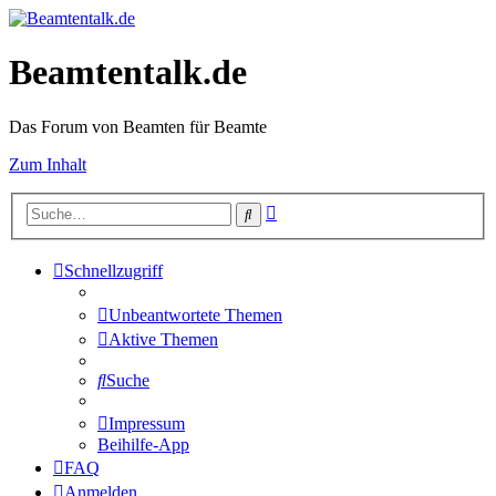
Beamtentalk.de
Das Forum von Beamten für Beamte
Zum Inhalt
Erweiterte
Suche
Suche
Schnellzugriff
Unbeantwortete Themen
Aktive Themen
Suche
Impressum
Beihilfe-App
FAQ
Anmelden