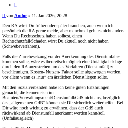
Zitieren
Beitrag
von
Andor
»
11. Jan 2026, 20:28
Den RA wirst Du früher oder später brauchen, auch wenn ich
persönlich die RA gerne meide, aber manchmal geht es nicht anders.
Wenn Du Rechtsschutz haben solltest, einen
Rechtschutzfall/Schaden wirst Du aktuell noch nicht haben
(Schwebeverfahren).
Falls die Zurrehesetzung vor der Anerkennung des Dienstunfalles
kommen sollte, wäre es theoretisch möglich eine Untätigkeitsklage
durch den RA anzustreben um das Verfahren (Dienstunfall) zu
beschleunigen. Kosten- Nutzen- Faktor sollte abgewogen werden,
vor allem wenn es „nur“ am ärztlichen Dienst liegen sollte.
Mit den Sozialverbänden habe ich keine guten Erfahrungen
gemacht, die kennen sich im
Beamten/Verwaltungsrecht/Dienstunfall/GdS nicht aus, bezüglich
des „allgemeinen GdB“ können sie Dir sicherlich weiterhelfen. Bei
Dir wäre noch wichtig zu erwähnen, dass der GdS auch
rückwirkend ab Dienstunfall anerkannt werden kann/soll
(Unfallausgleich).