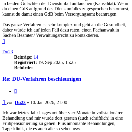
in beiden Gutachten der Dienstunfall auftauchen (Kausalität). Wenn
du einen GdS aufgrund des Dienstunfalles zugesprochen bekommst,
kannst du damit einen GdB beim Versorgungsamt beantragen.
Das ganze Verfahren ist sehr komplex und geht an die Gesundheit,
daher würde ich auf jeden Fall dazu raten, einen Fachanwalt in
Sachen Beamten/ Verwaltungsrecht zu kontaktieren.
Nach
oben
Du23
Beiträge:
14
Registriert:
19. Sep 2025, 15:25
Behörde:
Re: DU-Verfahren beschleunigen
Zitieren
Beitrag
von
Du23
»
10. Jan 2026, 21:00
Ich war letztes Jahr insgesamt über vier Monate in vollstationärer
Behandlung und mir wurde dort geraten (auch schriftlich) in eine
Frühpensionierung zu gehen. Plus ambulante Behandlungen,
Tagesklinik, die es auch alle so sehen usw...