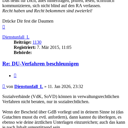
Das heißt für Dich, alles hinterfragen, prüfen, lesen, schriftlich
kommunizieren, sich nicht blind auf den RA verlassen.
Recht haben und Recht bekommen sind zweierlei!
Drücke Dir fest die Daumen
Nach
oben
Dienstunfall_L
Beiträge:
1130
Registriert:
7. Mär 2015, 11:05
Behörde:
Re: DU-Verfahren beschleunigen
Zitieren
Beitrag
von
Dienstunfall_L
»
11. Jan 2026, 23:32
Sozialverbände (VdK, SoVD) können in verwaltungsrechtlichen
Verfahren nicht beraten, nur in sozialrechtlichen.
Wenn der Bescheid über GdB vorliegt und in deinem Sinne ist (das
Gutachten musst du evtl. anfordern), dann kannst du überlegen, es
ebenso wie deine ärztlichen Unterlagen einzureichen; auch das kann
je nach Inhalt unterstützend sein.