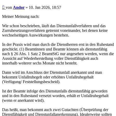
Beitrag
von
Andor
»
10. Jan 2026, 18:57
Meiner Meinung nach:
Wie schon beschrieben, läuft das Dienstunfallverfahren und das
Zurruhesetzungsverfahren getrennt voneinander, bei denen keine
wechselseitigen Auswirkungen bestehen.
In der Praxis wird man durch die Dienstherren erst in den Ruhestand
geschickt. (1) Beamtinnen und Beamte können als dienstunfähig
nach § 26 Abs. 1 Satz 2 BeamtStG nur angesehen werden, wenn die
Aussicht auf Wiederherstellung voller Dienstfähigkeit auch
innerhalb weiterer sechs Monate nicht besteht.
Dann wird im Anschluss der Dienstunfall anerkannt und man
bekommt Unfallruhegelt oder erhöhtes Unfallruhegehalt
(Verfügung/ Feststellungsbescheid).
Ist der Beamte infolge des Dienstunfalls dienstunfähig geworden
und in den Ruhestand versetzt worden, erhält er Unfallruhegehalt
(wenn er anerkannt wird).
Das heißt, man bekommt auch zwei Gutachten (Überprüfung der
Dienstfähigkeit und Dienstunfallanerkennung). Idealerweise sollten