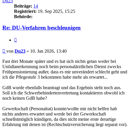
Du23
Beiträge:
14
Registriert:
19. Sep 2025, 15:25
Behörde:
Re: DU-Verfahren beschleunigen
Zitieren
Beitrag
von
Du23
»
10. Jan 2026, 13:40
Fast drei Monate später und es hat sich nichts getan weder bei
Unfallanerkennung noch beim personalärztlichen Dienst zwecks
Frühpensionierung außer, dass es mir unverändert schlecht geht und
ich die Pflegestufe 3 bekommen habe mehr als erwartet...
GdB wurde ebenfalls beantragt und das Ergebnis steht noch aus.
Soll ich die Schwerbehindertenvertretung kontaktieren obwohl ich
noch keinen GdB habe?
Gewerkschaft (Personalrat) konnte/wollte mir nicht helfen hab
nichts anderes erwartet und werde bei der Gewerkschaft
schnellstmöglich kündigen, da dies nicht meine erste derartige
Erfahrung mit denen ist (Rechtschutzversicherung liegt separat vor).