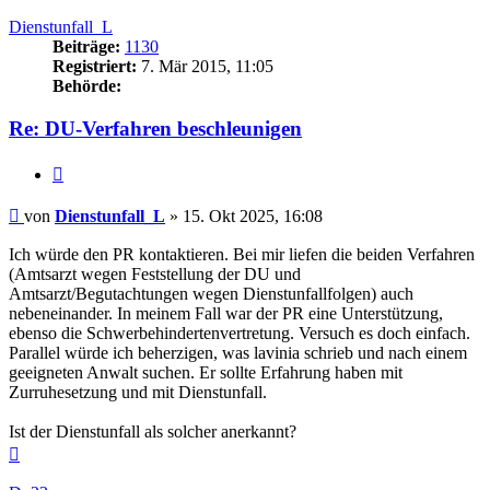
oben
Dienstunfall_L
Beiträge:
1130
Registriert:
7. Mär 2015, 11:05
Behörde:
Re: DU-Verfahren beschleunigen
Zitieren
Beitrag
von
Dienstunfall_L
»
15. Okt 2025, 16:08
Ich würde den PR kontaktieren. Bei mir liefen die beiden Verfahren
(Amtsarzt wegen Feststellung der DU und
Amtsarzt/Begutachtungen wegen Dienstunfallfolgen) auch
nebeneinander. In meinem Fall war der PR eine Unterstützung,
ebenso die Schwerbehindertenvertretung. Versuch es doch einfach.
Parallel würde ich beherzigen, was lavinia schrieb und nach einem
geeigneten Anwalt suchen. Er sollte Erfahrung haben mit
Zurruhesetzung und mit Dienstunfall.
Ist der Dienstunfall als solcher anerkannt?
Nach
oben