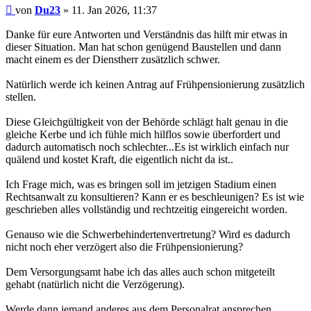
Beitrag
von
Du23
»
11. Jan 2026, 11:37
Danke für eure Antworten und Verständnis das hilft mir etwas in
dieser Situation. Man hat schon genügend Baustellen und dann
macht einem es der Dienstherr zusätzlich schwer.
Natürlich werde ich keinen Antrag auf Frühpensionierung zusätzlich
stellen.
Diese Gleichgültigkeit von der Behörde schlägt halt genau in die
gleiche Kerbe und ich fühle mich hilflos sowie überfordert und
dadurch automatisch noch schlechter...Es ist wirklich einfach nur
quälend und kostet Kraft, die eigentlich nicht da ist..
Ich Frage mich, was es bringen soll im jetzigen Stadium einen
Rechtsanwalt zu konsultieren? Kann er es beschleunigen? Es ist wie
geschrieben alles vollständig und rechtzeitig eingereicht worden.
Genauso wie die Schwerbehindertenvertretung? Wird es dadurch
nicht noch eher verzögert also die Frühpensionierung?
Dem Versorgungsamt habe ich das alles auch schon mitgeteilt
gehabt (natürlich nicht die Verzögerung).
Werde dann jemand anderes aus dem Personalrat ansprechen...