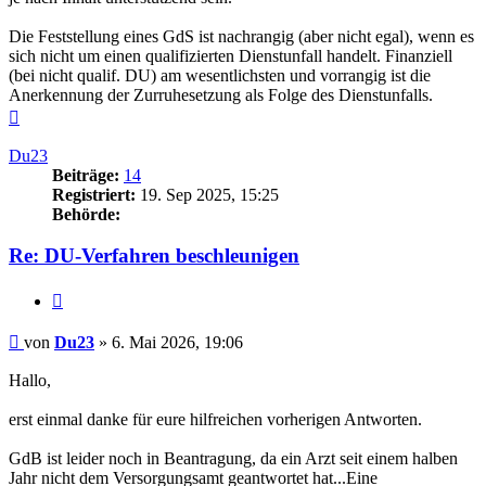
Die Feststellung eines GdS ist nachrangig (aber nicht egal), wenn es
sich nicht um einen qualifizierten Dienstunfall handelt. Finanziell
(bei nicht qualif. DU) am wesentlichsten und vorrangig ist die
Anerkennung der Zurruhesetzung als Folge des Dienstunfalls.
Nach
oben
Du23
Beiträge:
14
Registriert:
19. Sep 2025, 15:25
Behörde:
Re: DU-Verfahren beschleunigen
Zitieren
Beitrag
von
Du23
»
6. Mai 2026, 19:06
Hallo,
erst einmal danke für eure hilfreichen vorherigen Antworten.
GdB ist leider noch in Beantragung, da ein Arzt seit einem halben
Jahr nicht dem Versorgungsamt geantwortet hat...Eine