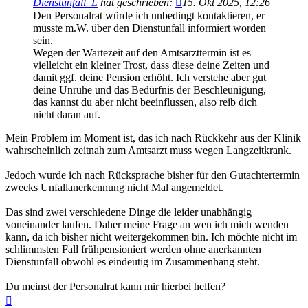
Dienstunfall_L
hat geschrieben:
15. Okt 2025, 12:26
Den Personalrat würde ich unbedingt kontaktieren, er
müsste m.W. über den Dienstunfall informiert worden
sein.
Wegen der Wartezeit auf den Amtsarzttermin ist es
vielleicht ein kleiner Trost, dass diese deine Zeiten und
damit ggf. deine Pension erhöht. Ich verstehe aber gut
deine Unruhe und das Bedürfnis der Beschleunigung,
das kannst du aber nicht beeinflussen, also reib dich
nicht daran auf.
Mein Problem im Moment ist, das ich nach Rückkehr aus der Klinik
wahrscheinlich zeitnah zum Amtsarzt muss wegen Langzeitkrank.
Jedoch wurde ich nach Rücksprache bisher für den Gutachtertermin
zwecks Unfallanerkennung nicht Mal angemeldet.
Das sind zwei verschiedene Dinge die leider unabhängig
voneinander laufen. Daher meine Frage an wen ich mich wenden
kann, da ich bisher nicht weitergekommen bin. Ich möchte nicht im
schlimmsten Fall frühpensioniert werden ohne anerkannten
Dienstunfall obwohl es eindeutig im Zusammenhang steht.
Du meinst der Personalrat kann mir hierbei helfen?
Nach