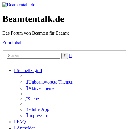
Beamtentalk.de
Das Forum von Beamten für Beamte
Zum Inhalt
Erweiterte
Suche
Suche
Schnellzugriff
Unbeantwortete Themen
Aktive Themen
Suche
Beihilfe-App
Impressum
FAQ
Anmelden