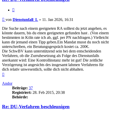
Zitieren
Beitrag
von
Dienstunfall_L
»
11. Jan 2026, 16:31
Die Suche nach einem geeigneten RA solltest du jetzt angehen, es
könnte dauern, bis du einen geeigneten gefunden hast . (Von einem
bestimmten in Köln rate ich ab, ggf. per PN nachfragen.) Vielleicht
kann dir jemand einen Tipp geben.Ein Mandat musst du noch nicht
unterschreiben, ein Beratungsgespräch kostet ca. 200€.
Die SchwBV kann unterstützend sein bei dem entscheidenden
Verfahren, ob die Zurruhesetzung als Folge des Dienstunfalls
anerkannt wird: Eine Kontrollinstanz mehr ist gut! Die zeitliche
Verzögerung ist angesichts des insgesamt lahmen Verfahrens für
dich relativ unwesentlich, sollte dich nicht abhalten.
Nach
oben
Andor
Beiträge:
37
Registriert:
28. Feb 2015, 20:38
Behörde:
Re: DU-Verfahren beschleunigen