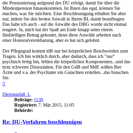
die Pensionierung aufgrund des DU erfolgt, damit Sie über die
Mindestpension hinauskommen. Ist Ihnen das egal, können Sie
machen, was Sie möchten. Eine Beschleunigung erhalten Sie aber
nur, indem Sie den besten Anwalt in Ihrem BL damit beauftragen.
Das habe ich auch - auf die Anwälte des DBG wurde nicht einmal
reagiert. Ja, mich hat der Spaß am Ende knapp unter einem
fünfstelligen Betrag gekostet, denn diese Anwälte arbeiten nach
einer Honorarvereinbarung, aber es hat sich gelohnt.
Der Pflegegrad kommt idR nur bei körperlichen Beschwerden zum
Tragen. Ich bin wirklich durch, aber dadurch, dass ich "nur"
psychisch fertig bin, fehlen die körperlichen Komponenten...und das
trotz schwerer Dissoziation. Für den GdB und MdE sollten Ihre
Ärzte und v.a. der Psychiater ein Gutachten erstellen...das brauchen
Sie.
Nach
oben
Dienstunfall_L
Beiträge:
1130
Registriert:
7. Mär 2015, 11:05
Behörde:
Re: DU-Verfahren beschleunigen