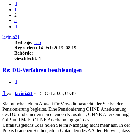
Vorherige
1
2
3
Nächste
lavinia21
Beiträge:
135
Registriert:
14. Feb 2019, 08:19
Behörde:
Geschlecht:
Re: DU-Verfahren beschleunigen
Zitieren
Beitrag
von
lavinia21
»
15. Okt 2025, 09:49
Sie brauchen einen Anwalt für Verwaltungsrecht, der Sie bei der
Pensionierung begleitet. Eine Pensionierung OHNE Anerkennung
des DU und einer entsprechenden Kausalität, OHNE Anerkennung
GdB und MdE, OHNE Anerkennung ggf. des
Unfallausgleichs...das holen Sie im Nachgang nicht mehr auf. In der
Praxis brauchen Sie bei jedem Gutachten des AA den Hinweis, dass