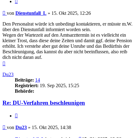
Zitieren
Beitrag
von
Dienstunfall_L
»
15. Okt 2025, 12:26
Den Personalrat würde ich unbedingt kontaktieren, er müsste m.W.
über den Dienstunfall informiert worden sein.
Wegen der Wartezeit auf den Amtsarzttermin ist es vielleicht ein
kleiner Trost, dass diese deine Zeiten und damit ggf. deine Pension
erhöht. Ich verstehe aber gut deine Unruhe und das Bedürfnis der
Beschleunigung, das kannst du aber nicht beeinflussen, also reib
dich nicht daran auf.
Nach
oben
Du23
Beiträge:
14
Registriert:
19. Sep 2025, 15:25
Behörde:
Re: DU-Verfahren beschleunigen
Zitieren
Beitrag
von
Du23
»
15. Okt 2025, 14:38