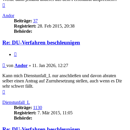
Nach
oben
Andor
Beiträge:
37
Registriert:
28. Feb 2015, 20:38
Behörde:
Re: DU-Verfahren beschleunigen
Zitieren
Beitrag
von
Andor
»
11. Jan 2026, 12:27
Kann mich Dienstunfall_L nur anschließen und davon abraten
selber einen Antrag auf Zurruhesetzung stellen, auch wenn es Dir
sehr schwer fällt.
Nach
oben
Dienstunfall_L
Beiträge:
1130
Registriert:
7. Mär 2015, 11:05
Behörde:
Re: DU-Verfahren beschleunigen