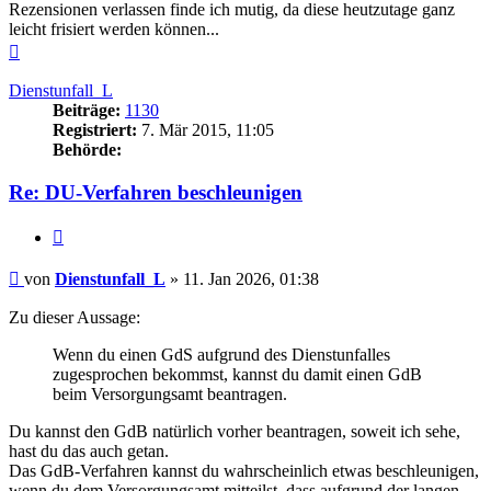
Rezensionen verlassen finde ich mutig, da diese heutzutage ganz
leicht frisiert werden können...
Nach
oben
Dienstunfall_L
Beiträge:
1130
Registriert:
7. Mär 2015, 11:05
Behörde:
Re: DU-Verfahren beschleunigen
Zitieren
Beitrag
von
Dienstunfall_L
»
11. Jan 2026, 01:38
Zu dieser Aussage:
Wenn du einen GdS aufgrund des Dienstunfalles
zugesprochen bekommst, kannst du damit einen GdB
beim Versorgungsamt beantragen.
Du kannst den GdB natürlich vorher beantragen, soweit ich sehe,
hast du das auch getan.
Das GdB-Verfahren kannst du wahrscheinlich etwas beschleunigen,
wenn du dem Versorgungsamt mitteilst, dass aufgrund der langen