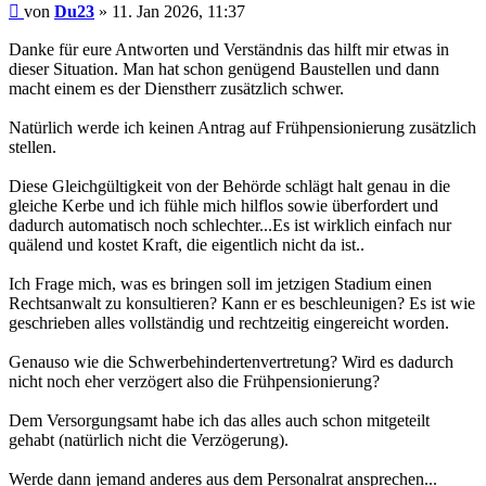
Beitrag
von
Du23
»
11. Jan 2026, 11:37
Danke für eure Antworten und Verständnis das hilft mir etwas in
dieser Situation. Man hat schon genügend Baustellen und dann
macht einem es der Dienstherr zusätzlich schwer.
Natürlich werde ich keinen Antrag auf Frühpensionierung zusätzlich
stellen.
Diese Gleichgültigkeit von der Behörde schlägt halt genau in die
gleiche Kerbe und ich fühle mich hilflos sowie überfordert und
dadurch automatisch noch schlechter...Es ist wirklich einfach nur
quälend und kostet Kraft, die eigentlich nicht da ist..
Ich Frage mich, was es bringen soll im jetzigen Stadium einen
Rechtsanwalt zu konsultieren? Kann er es beschleunigen? Es ist wie
geschrieben alles vollständig und rechtzeitig eingereicht worden.
Genauso wie die Schwerbehindertenvertretung? Wird es dadurch
nicht noch eher verzögert also die Frühpensionierung?
Dem Versorgungsamt habe ich das alles auch schon mitgeteilt
gehabt (natürlich nicht die Verzögerung).
Werde dann jemand anderes aus dem Personalrat ansprechen...