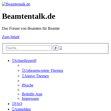
Beamtentalk.de
Das Forum von Beamten für Beamte
Zum Inhalt
Erweiterte
Suche
Suche
Schnellzugriff
Unbeantwortete Themen
Aktive Themen
Suche
Beihilfe-App
Impressum
FAQ
Anmelden