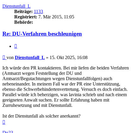
Dienstunfall_L
Beiträge:
1133
Registriert:
7. Mär 2015, 11:05
Behörde:
Re: DU-Verfahren beschleunigen
Zitieren
Beitrag
von
Dienstunfall_L
»
15. Okt 2025, 16:08
Ich würde den PR kontaktieren. Bei mir liefen die beiden Verfahren
(Amtsarzt wegen Feststellung der DU und
Amtsarzt/Begutachtungen wegen Dienstunfallfolgen) auch
nebeneinander. In meinem Fall war der PR eine Unterstützung,
ebenso die Schwerbehindertenvertretung. Versuch es doch einfach.
Parallel würde ich beherzigen, was lavinia schrieb und nach einem
geeigneten Anwalt suchen. Er sollte Erfahrung haben mit
Zurruhesetzung und mit Dienstunfall.
Ist der Dienstunfall als solcher anerkannt?
Nach
oben
Du23