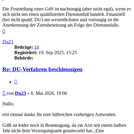
Die Feststellung eines GdS ist nachrangig (aber nicht egal), wenn es
sich nicht um einen qualifizierten Dienstunfall handelt. Finanziell
(bei nicht qualif. DU) am wesentlichsten und vorrangig ist die
Anerkennung der Zurruhesetzung als Folge des Dienstunfalls.
Nach
oben
Du23
Beiträge:
14
Registriert:
19. Sep 2025, 15:25
Behörde:
Re: DU-Verfahren beschleunigen
Zitieren
Beitrag
von
Du23
»
6. Mai 2026, 19:06
Hallo,
erst einmal danke für eure hilfreichen vorherigen Antworten.
GdB ist leider noch in Beantragung, da ein Arzt seit einem halben
Jahr nicht dem Versorgungsamt geantwortet hat...Eine