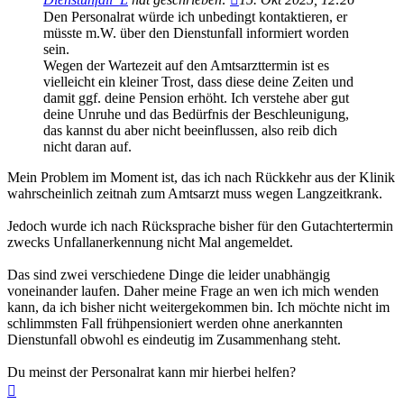
Den Personalrat würde ich unbedingt kontaktieren, er
müsste m.W. über den Dienstunfall informiert worden
sein.
Wegen der Wartezeit auf den Amtsarzttermin ist es
vielleicht ein kleiner Trost, dass diese deine Zeiten und
damit ggf. deine Pension erhöht. Ich verstehe aber gut
deine Unruhe und das Bedürfnis der Beschleunigung,
das kannst du aber nicht beeinflussen, also reib dich
nicht daran auf.
Mein Problem im Moment ist, das ich nach Rückkehr aus der Klinik
wahrscheinlich zeitnah zum Amtsarzt muss wegen Langzeitkrank.
Jedoch wurde ich nach Rücksprache bisher für den Gutachtertermin
zwecks Unfallanerkennung nicht Mal angemeldet.
Das sind zwei verschiedene Dinge die leider unabhängig
voneinander laufen. Daher meine Frage an wen ich mich wenden
kann, da ich bisher nicht weitergekommen bin. Ich möchte nicht im
schlimmsten Fall frühpensioniert werden ohne anerkannten
Dienstunfall obwohl es eindeutig im Zusammenhang steht.
Du meinst der Personalrat kann mir hierbei helfen?
Nach
oben