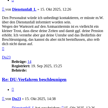
Beitrag
von
Dienstunfall_L
»
15. Okt 2025, 12:26
Den Personalrat würde ich unbedingt kontaktieren, er müsste m.W.
über den Dienstunfall informiert worden sein.
Wegen der Wartezeit auf den Amtsarzttermin ist es vielleicht ein
kleiner Trost, dass diese deine Zeiten und damit ggf. deine Pension
erhöht. Ich verstehe aber gut deine Unruhe und das Bedürfnis der
Beschleunigung, das kannst du aber nicht beeinflussen, also reib
dich nicht daran auf.
Nach
oben
Du23
Beiträge:
14
Registriert:
19. Sep 2025, 15:25
Behörde:
Re: DU-Verfahren beschleunigen
Zitieren
Beitrag
von
Du23
»
15. Okt 2025, 14:38
Dienstunfall_L
hat geschrieben:
15. Okt 2025, 12:26