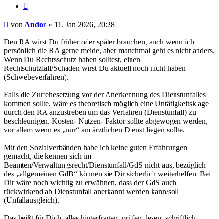
Zitieren
Beitrag
von
Andor
»
11. Jan 2026, 20:28
Den RA wirst Du früher oder später brauchen, auch wenn ich
persönlich die RA gerne meide, aber manchmal geht es nicht anders.
Wenn Du Rechtsschutz haben solltest, einen
Rechtschutzfall/Schaden wirst Du aktuell noch nicht haben
(Schwebeverfahren).
Falls die Zurrehesetzung vor der Anerkennung des Dienstunfalles
kommen sollte, wäre es theoretisch möglich eine Untätigkeitsklage
durch den RA anzustreben um das Verfahren (Dienstunfall) zu
beschleunigen. Kosten- Nutzen- Faktor sollte abgewogen werden,
vor allem wenn es „nur“ am ärztlichen Dienst liegen sollte.
Mit den Sozialverbänden habe ich keine guten Erfahrungen
gemacht, die kennen sich im
Beamten/Verwaltungsrecht/Dienstunfall/GdS nicht aus, bezüglich
des „allgemeinen GdB“ können sie Dir sicherlich weiterhelfen. Bei
Dir wäre noch wichtig zu erwähnen, dass der GdS auch
rückwirkend ab Dienstunfall anerkannt werden kann/soll
(Unfallausgleich).
Das heißt für Dich, alles hinterfragen, prüfen, lesen, schriftlich