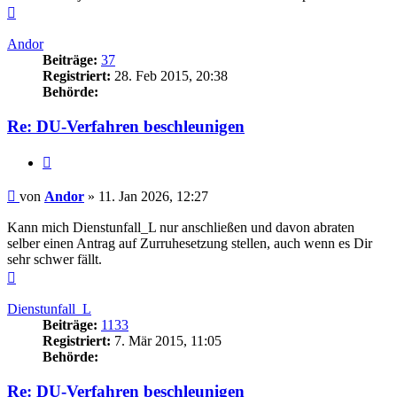
Nach
oben
Andor
Beiträge:
37
Registriert:
28. Feb 2015, 20:38
Behörde:
Re: DU-Verfahren beschleunigen
Zitieren
Beitrag
von
Andor
»
11. Jan 2026, 12:27
Kann mich Dienstunfall_L nur anschließen und davon abraten
selber einen Antrag auf Zurruhesetzung stellen, auch wenn es Dir
sehr schwer fällt.
Nach
oben
Dienstunfall_L
Beiträge:
1133
Registriert:
7. Mär 2015, 11:05
Behörde:
Re: DU-Verfahren beschleunigen