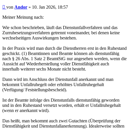
Beitrag
von
Andor
»
10. Jan 2026, 18:57
Meiner Meinung nach:
Wie schon beschrieben, läuft das Dienstunfallverfahren und das
Zurruhesetzungsverfahren getrennt voneinander, bei denen keine
wechselseitigen Auswirkungen bestehen.
In der Praxis wird man durch die Dienstherren erst in den Ruhestand
geschickt. (1) Beamtinnen und Beamte können als dienstunfähig
nach § 26 Abs. 1 Satz 2 BeamtStG nur angesehen werden, wenn die
Aussicht auf Wiederherstellung voller Dienstfähigkeit auch
innerhalb weiterer sechs Monate nicht besteht.
Dann wird im Anschluss der Dienstunfall anerkannt und man
bekommt Unfallruhegelt oder erhöhtes Unfallruhegehalt
(Verfügung/ Feststellungsbescheid).
Ist der Beamte infolge des Dienstunfalls dienstunfähig geworden
und in den Ruhestand versetzt worden, erhält er Unfallruhegehalt
(wenn er anerkannt wird).
Das heißt, man bekommt auch zwei Gutachten (Überprüfung der
Dienstfähigkeit und Dienstunfallanerkennung). Idealerweise sollten