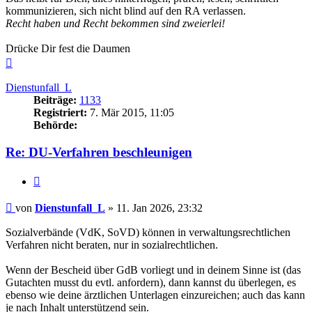
kommunizieren, sich nicht blind auf den RA verlassen.
Recht haben und Recht bekommen sind zweierlei!
Drücke Dir fest die Daumen
Nach
oben
Dienstunfall_L
Beiträge:
1133
Registriert:
7. Mär 2015, 11:05
Behörde:
Re: DU-Verfahren beschleunigen
Zitieren
Beitrag
von
Dienstunfall_L
»
11. Jan 2026, 23:32
Sozialverbände (VdK, SoVD) können in verwaltungsrechtlichen
Verfahren nicht beraten, nur in sozialrechtlichen.
Wenn der Bescheid über GdB vorliegt und in deinem Sinne ist (das
Gutachten musst du evtl. anfordern), dann kannst du überlegen, es
ebenso wie deine ärztlichen Unterlagen einzureichen; auch das kann
je nach Inhalt unterstützend sein.