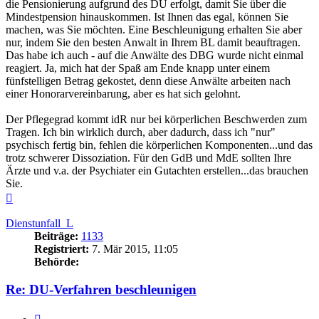
die Pensionierung aufgrund des DU erfolgt, damit Sie über die
Mindestpension hinauskommen. Ist Ihnen das egal, können Sie
machen, was Sie möchten. Eine Beschleunigung erhalten Sie aber
nur, indem Sie den besten Anwalt in Ihrem BL damit beauftragen.
Das habe ich auch - auf die Anwälte des DBG wurde nicht einmal
reagiert. Ja, mich hat der Spaß am Ende knapp unter einem
fünfstelligen Betrag gekostet, denn diese Anwälte arbeiten nach
einer Honorarvereinbarung, aber es hat sich gelohnt.
Der Pflegegrad kommt idR nur bei körperlichen Beschwerden zum
Tragen. Ich bin wirklich durch, aber dadurch, dass ich "nur"
psychisch fertig bin, fehlen die körperlichen Komponenten...und das
trotz schwerer Dissoziation. Für den GdB und MdE sollten Ihre
Ärzte und v.a. der Psychiater ein Gutachten erstellen...das brauchen
Sie.
Nach
oben
Dienstunfall_L
Beiträge:
1133
Registriert:
7. Mär 2015, 11:05
Behörde:
Re: DU-Verfahren beschleunigen
Zitieren