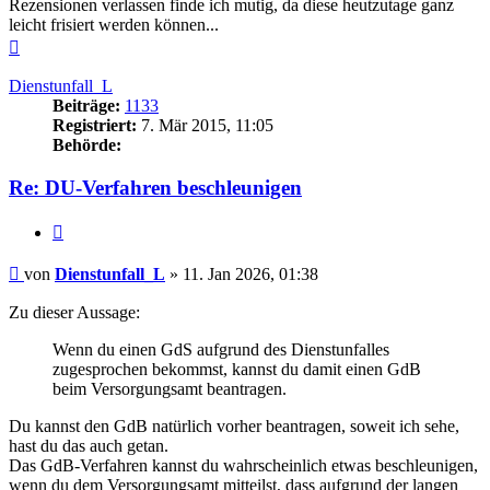
Rezensionen verlassen finde ich mutig, da diese heutzutage ganz
leicht frisiert werden können...
Nach
oben
Dienstunfall_L
Beiträge:
1133
Registriert:
7. Mär 2015, 11:05
Behörde:
Re: DU-Verfahren beschleunigen
Zitieren
Beitrag
von
Dienstunfall_L
»
11. Jan 2026, 01:38
Zu dieser Aussage:
Wenn du einen GdS aufgrund des Dienstunfalles
zugesprochen bekommst, kannst du damit einen GdB
beim Versorgungsamt beantragen.
Du kannst den GdB natürlich vorher beantragen, soweit ich sehe,
hast du das auch getan.
Das GdB-Verfahren kannst du wahrscheinlich etwas beschleunigen,
wenn du dem Versorgungsamt mitteilst, dass aufgrund der langen