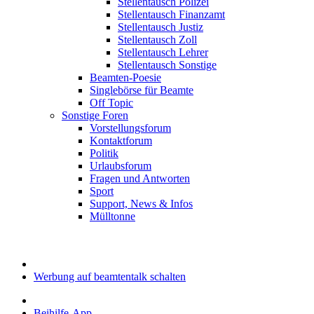
Stellentausch Polizei
Stellentausch Finanzamt
Stellentausch Justiz
Stellentausch Zoll
Stellentausch Lehrer
Stellentausch Sonstige
Beamten-Poesie
Singlebörse für Beamte
Off Topic
Sonstige Foren
Vorstellungsforum
Kontaktforum
Politik
Urlaubsforum
Fragen und Antworten
Sport
Support, News & Infos
Mülltonne
Werbung auf beamtentalk schalten
Beihilfe-App