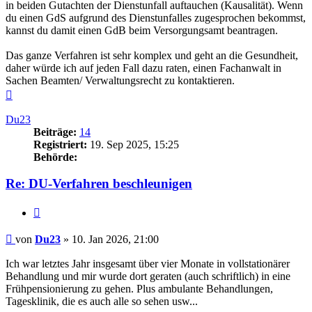
in beiden Gutachten der Dienstunfall auftauchen (Kausalität). Wenn
du einen GdS aufgrund des Dienstunfalles zugesprochen bekommst,
kannst du damit einen GdB beim Versorgungsamt beantragen.
Das ganze Verfahren ist sehr komplex und geht an die Gesundheit,
daher würde ich auf jeden Fall dazu raten, einen Fachanwalt in
Sachen Beamten/ Verwaltungsrecht zu kontaktieren.
Nach
oben
Du23
Beiträge:
14
Registriert:
19. Sep 2025, 15:25
Behörde:
Re: DU-Verfahren beschleunigen
Zitieren
Beitrag
von
Du23
»
10. Jan 2026, 21:00
Ich war letztes Jahr insgesamt über vier Monate in vollstationärer
Behandlung und mir wurde dort geraten (auch schriftlich) in eine
Frühpensionierung zu gehen. Plus ambulante Behandlungen,
Tagesklinik, die es auch alle so sehen usw...