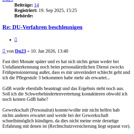
Beiträge:
14
Registriert:
19. Sep 2025, 15:25
Behörde:
Re: DU-Verfahren beschleunigen
Zitieren
Beitrag
von
Du23
»
10. Jan 2026, 13:40
Fast drei Monate später und es hat sich nichts getan weder bei
Unfallanerkennung noch beim personalärztlichen Dienst zwecks
Frühpensionierung außer, dass es mir unverändert schlecht geht und
ich die Pflegestufe 3 bekommen habe mehr als erwartet...
GdB wurde ebenfalls beantragt und das Ergebnis steht noch aus.
Soll ich die Schwerbehindertenvertretung kontaktieren obwohl ich
noch keinen GdB habe?
Gewerkschaft (Personalrat) konnte/wollte mir nicht helfen hab
nichts anderes erwartet und werde bei der Gewerkschaft
schnellstmöglich kündigen, da dies nicht meine erste derartige
Erfahrung mit denen ist (Rechtschutzversicherung liegt separat vor).