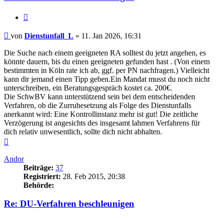
Zitieren
Beitrag
von
Dienstunfall_L
»
11. Jan 2026, 16:31
Die Suche nach einem geeigneten RA solltest du jetzt angehen, es
könnte dauern, bis du einen geeigneten gefunden hast . (Von einem
bestimmten in Köln rate ich ab, ggf. per PN nachfragen.) Vielleicht
kann dir jemand einen Tipp geben.Ein Mandat musst du noch nicht
unterschreiben, ein Beratungsgespräch kostet ca. 200€.
Die SchwBV kann unterstützend sein bei dem entscheidenden
Verfahren, ob die Zurruhesetzung als Folge des Dienstunfalls
anerkannt wird: Eine Kontrollinstanz mehr ist gut! Die zeitliche
Verzögerung ist angesichts des insgesamt lahmen Verfahrens für
dich relativ unwesentlich, sollte dich nicht abhalten.
Nach
oben
Andor
Beiträge:
37
Registriert:
28. Feb 2015, 20:38
Behörde:
Re: DU-Verfahren beschleunigen