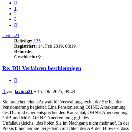
Vorherige
1
2
3
Nächste
lavinia21
Beiträge:
135
Registriert:
14. Feb 2019, 08:19
Behörde:
Geschlecht:
Re: DU-Verfahren beschleunigen
Zitieren
Beitrag
von
lavinia21
»
15. Okt 2025, 09:49
Sie brauchen einen Anwalt für Verwaltungsrecht, der Sie bei der
Pensionierung begleitet. Eine Pensionierung OHNE Anerkennung
des DU und einer entsprechenden Kausalität, OHNE Anerkennung
GdB und MdE, OHNE Anerkennung ggf. des
Unfallausgleichs...das holen Sie im Nachgang nicht mehr auf. In der
Praxis brauchen Sie bei jedem Gutachten des AA den Hinweis, dass