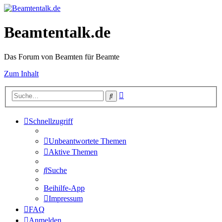
Beamtentalk.de
Das Forum von Beamten für Beamte
Zum Inhalt
Erweiterte
Suche
Suche
Schnellzugriff
Unbeantwortete Themen
Aktive Themen
Suche
Beihilfe-App
Impressum
FAQ
Anmelden