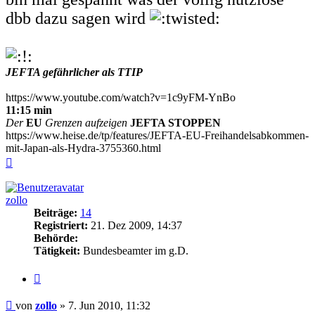
dbb dazu sagen wird
JEFTA gefährlicher als TTIP
https://www.youtube.com/watch?v=1c9yFM-YnBo
11:15 min
Der
EU
Grenzen aufzeigen
JEFTA STOPPEN
https://www.heise.de/tp/features/JEFTA-EU-Freihandelsabkommen-
mit-Japan-als-Hydra-3755360.html
Nach
oben
zollo
Beiträge:
14
Registriert:
21. Dez 2009, 14:37
Behörde:
Tätigkeit:
Bundesbeamter im g.D.
Zitieren
Beitrag
von
zollo
»
7. Jun 2010, 11:32