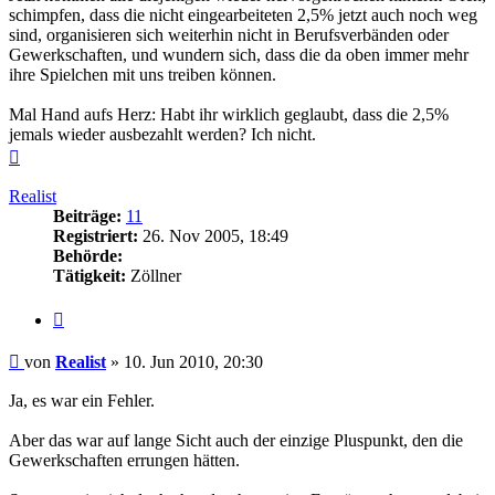
schimpfen, dass die nicht eingearbeiteten 2,5% jetzt auch noch weg
sind, organisieren sich weiterhin nicht in Berufsverbänden oder
Gewerkschaften, und wundern sich, dass die da oben immer mehr
ihre Spielchen mit uns treiben können.
Mal Hand aufs Herz: Habt ihr wirklich geglaubt, dass die 2,5%
jemals wieder ausbezahlt werden? Ich nicht.
Nach
oben
Realist
Beiträge:
11
Registriert:
26. Nov 2005, 18:49
Behörde:
Tätigkeit:
Zöllner
Zitieren
Beitrag
von
Realist
»
10. Jun 2010, 20:30
Ja, es war ein Fehler.
Aber das war auf lange Sicht auch der einzige Pluspunkt, den die
Gewerkschaften errungen hätten.