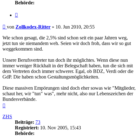
Behörde:
Zitieren
Beitrag
von
Zollkodex-Ritter
»
10. Jun 2010, 20:55
Wie schon gesagt, die 2,5% sind schon seit ein paar Jahren weg,
jetzt tun sie niemandem weh. Seien wir doch froh, dass wir so gut
weggekommen sind.
Unsere Berufsvertreter tun doch ihr möglichtes. Wenn diese nun
immer weniger Rückhalt in der Belegschaft haben, tun die sich mit
dem Vertreten doch immer schwerer. Egal, ob BDZ, Verdi oder die
GdP. Die haben schon Gestaltungsmöglichkeiten.
Diese massiven Empörungen sind doch eher sowas wie "Mitglieder,
schaut her, wir "tun" was", mehr nicht, also nur Lebenszeichen der
Bundesverbände.
Nach
oben
ZHS
Beiträge:
73
Registriert:
10. Nov 2005, 15:43
Behörde: