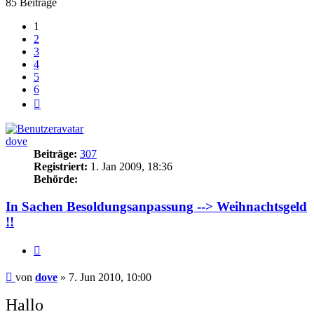
85 Beiträge
1
2
3
4
5
6
Nächste
dove
Beiträge:
307
Registriert:
1. Jan 2009, 18:36
Behörde:
In Sachen Besoldungsanpassung --> Weihnachtsgeld
!!
Zitieren
Beitrag
von
dove
»
7. Jun 2010, 10:00
Hallo