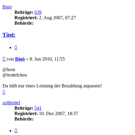
oben
Binö
Beiträge:
639
Registriert:
2. Aug 2007, 07:27
Behörde:
Titel:
Zitieren
Beitrag
von
Binö
»
8. Jun 2010, 11:55
@leon
@trottelchen
Da hilft nur eines Leistung der Bezahlung anpassen!
Nach
oben
zolltrottel
Beiträge:
541
Registriert:
10. Dez 2007, 18:37
Behörde:
Zitieren