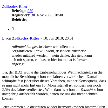
oben
Zollkodex-Ritter
Beiträge:
830
Registriert:
30. Nov 2006, 18:40
Behörde:
Zitieren
Beitrag
von
Zollkodex-Ritter
»
10. Jun 2010, 20:01
zolltrottel hat geschrieben:
wir sollen uns
"organisieren"! er will wohl, dass viele frustrierte
wieder mitglied werden.... nein danke, das geld kann
ich mir sparen, ein kasten bier im monat ist besser
angelegt!
Tja, der BDZ wollte die Einbeziehung des Wehinachtsgelds in die
monatliche Besoldung schon vor Jahren verwirklichen. Damals
schimpfte fast jeder über dieses Vorhaben, mit der Konsequenz, dass
es nun nicht mehr fast ein 13. Monatsgehalt ist, sondern nur noch
2,5% des Jahresverdienstes. Wäre damals schon die 9x,xx% schon
unterjährig ausbezahlt worden, hätten sie uns das nicht nehmen
können!
Jetzt kommen alle diejenigen wieder hervorgekrochen hinterm Ofen,