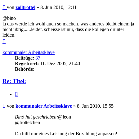
Beitrag
von
zolltrottel
»
8. Jun 2010, 12:11
@binö
ja das werde ich wohl auch so machen. was anderes bleibt einem ja
nicht übrig......leider. scheisse ist nur, dass die kollegen drunter
leiden.
Nach
oben
kommunaler Arbeitssklave
Beiträge:
37
Registriert:
11. Dez 2005, 21:40
Behörde:
Re: Titel:
Zitieren
Beitrag
von
kommunaler Arbeitssklave
»
8. Jun 2010, 15:55
Binö hat geschrieben:
@leon
@trottelchen
Da hilft nur eines Leistung der Bezahlung anpassen!