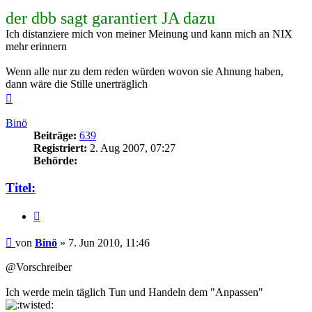
der dbb sagt garantiert JA dazu
Ich distanziere mich von meiner Meinung und kann mich an NIX
mehr erinnern
Wenn alle nur zu dem reden würden wovon sie Ahnung haben,
dann wäre die Stille unerträglich
Nach
oben
Binö
Beiträge:
639
Registriert:
2. Aug 2007, 07:27
Behörde:
Titel:
Zitieren
Beitrag
von
Binö
»
7. Jun 2010, 11:46
@Vorschreiber
Ich werde mein täglich Tun und Handeln dem "Anpassen"