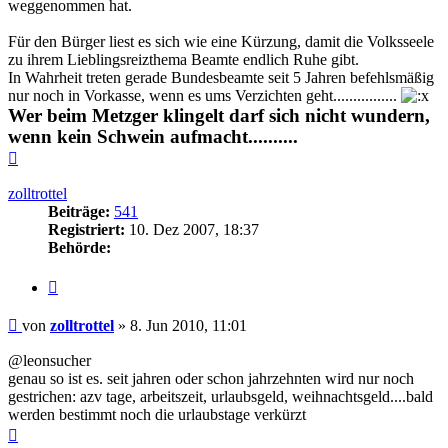
weggenommen hat.
Für den Bürger liest es sich wie eine Kürzung, damit die Volksseele
zu ihrem Lieblingsreizthema Beamte endlich Ruhe gibt.
In Wahrheit treten gerade Bundesbeamte seit 5 Jahren befehlsmäßig
nur noch in Vorkasse, wenn es ums Verzichten geht................
Wer beim Metzger klingelt darf sich nicht wundern,
wenn kein Schwein aufmacht..........
Nach
oben
zolltrottel
Beiträge:
541
Registriert:
10. Dez 2007, 18:37
Behörde:
Zitieren
Beitrag
von
zolltrottel
»
8. Jun 2010, 11:01
@leonsucher
genau so ist es. seit jahren oder schon jahrzehnten wird nur noch
gestrichen: azv tage, arbeitszeit, urlaubsgeld, weihnachtsgeld....bald
werden bestimmt noch die urlaubstage verkürzt
Nach