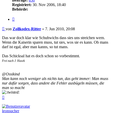
Beiträge:
830
Registriert:
30. Nov 2006, 18:40
Behörde:
Zitieren
Beitrag
von
Zollkodex-Ritter
»
7. Jun 2010, 20:08
Das war doch klar wie Schuhwichs dass sies uns streichen wern.
Wenn die Kaiserin sparen muss, tut sies, wos sie es kann. Ob mans
darf ist egal, aber man kanns, so tut mans.
Das Schicksal hat es doch schon so vorbestimmt.
Frei nach J. Hasek
@Ossikind
Man kann noch weniger als nichts tun, das geht immer: Man muss
nur dafür sorgen, dass andere die Fehler ausbügeln müssen, die
man so macht
Nach
oben
leonsucher