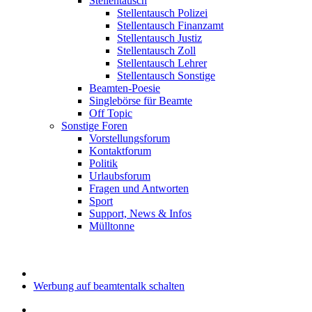
Stellentausch
Stellentausch Polizei
Stellentausch Finanzamt
Stellentausch Justiz
Stellentausch Zoll
Stellentausch Lehrer
Stellentausch Sonstige
Beamten-Poesie
Singlebörse für Beamte
Off Topic
Sonstige Foren
Vorstellungsforum
Kontaktforum
Politik
Urlaubsforum
Fragen und Antworten
Sport
Support, News & Infos
Mülltonne
Werbung auf beamtentalk schalten