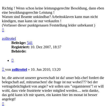
Richtig ! Wenn schon keine leistungsgerechte Besoldung, dann eben
eine besoldungsgerechte Leistung !
Warum sind Beamte unkündbar? Arbeitssklaven kann man nicht
kündigen, man kann sie nur verkaufen !
(Verfasser dieser punktgenauen Feststellung leider unbekannt )
Nach
oben
zolltrottel
Beiträge:
541
Registriert:
10. Dez 2007, 18:37
Behörde:
Zitieren
Beitrag
von
zolltrottel
»
10. Jun 2010, 13:20
he, die antwort unserer gewerschaft ist da! unser bdz-chef fordert die
belegschaft auf, mitzumachen! die frage ist nur wobei??? bei der
vertragsbrüchigkeit von angie? wir sollen uns "organisieren"! er will
wohl, dass viele frustrierte wieder mitglied werden.... nein danke,
das geld kann ich mir sparen, ein kasten bier im monat ist besser
angelegt!
Nach