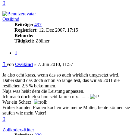
Nach
oben
Ossikind
Beiträge:
497
Registriert:
12. Dez 2007, 17:15
Behörde:
Tätigkeit:
Zöllner
Zitieren
Beitrag
von
Ossikind
»
7. Jun 2010, 11:57
Ja also echt krass, wenn das so auch wirklich umgesetzt wird.
Dabei stand das doch schon so lange fest, das wir ab 2011 die
restlichen 2,5 % bekommen.
Naja was heißt dem die Leistung anpassen.
Ich mach doch eh schon seid Jahren nix.........
War ein Scherz.
Früher konnten Frauen kochen wie meine Mutter, heute können sie
saufen wie mein Vater!
Nach
oben
Zollkodex-Ritter