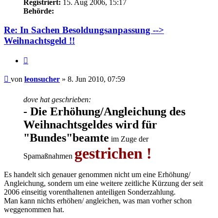
Registriert:
15. Aug 2006, 15:17
Behörde:
Re: In Sachen Besoldungsanpassung -->
Weihnachtsgeld !!
Zitieren
Beitrag
von
leonsucher
»
8. Jun 2010, 07:59
dove hat geschrieben:
- Die Erhöhung/Angleichung des
Weihnachtsgeldes wird für
"Bundes"beamte
im Zuge der
gestrichen !
Spamaßnahmen
Es handelt sich genauer genommen nicht um eine Erhöhung/
Angleichung, sondern um eine weitere zeitliche Kürzung der seit
2006 einseitig vorenthaltenen anteiligen Sonderzahlung.
Man kann nichts erhöhen/ angleichen, was man vorher schon
weggenommen hat.