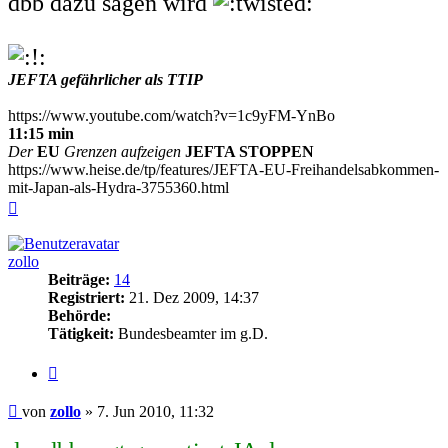
dbb dazu sagen wird
JEFTA gefährlicher als TTIP
https://www.youtube.com/watch?v=1c9yFM-YnBo
11:15 min
Der
EU
Grenzen aufzeigen
JEFTA STOPPEN
https://www.heise.de/tp/features/JEFTA-EU-Freihandelsabkommen-
mit-Japan-als-Hydra-3755360.html
Nach
oben
zollo
Beiträge:
14
Registriert:
21. Dez 2009, 14:37
Behörde:
Tätigkeit:
Bundesbeamter im g.D.
Zitieren
Beitrag
von
zollo
»
7. Jun 2010, 11:32