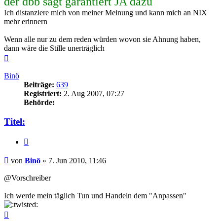
der dbb sagt garantiert JA dazu
Ich distanziere mich von meiner Meinung und kann mich an NIX
mehr erinnern
Wenn alle nur zu dem reden würden wovon sie Ahnung haben,
dann wäre die Stille unerträglich
Nach
oben
Binö
Beiträge:
639
Registriert:
2. Aug 2007, 07:27
Behörde:
Titel:
Zitieren
Beitrag
von
Binö
»
7. Jun 2010, 11:46
@Vorschreiber
Ich werde mein täglich Tun und Handeln dem "Anpassen"
Nach