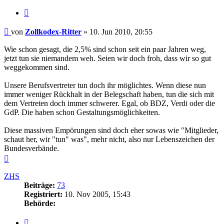
Zitieren
Beitrag
von
Zollkodex-Ritter
»
10. Jun 2010, 20:55
Wie schon gesagt, die 2,5% sind schon seit ein paar Jahren weg,
jetzt tun sie niemandem weh. Seien wir doch froh, dass wir so gut
weggekommen sind.
Unsere Berufsvertreter tun doch ihr möglichtes. Wenn diese nun
immer weniger Rückhalt in der Belegschaft haben, tun die sich mit
dem Vertreten doch immer schwerer. Egal, ob BDZ, Verdi oder die
GdP. Die haben schon Gestaltungsmöglichkeiten.
Diese massiven Empörungen sind doch eher sowas wie "Mitglieder,
schaut her, wir "tun" was", mehr nicht, also nur Lebenszeichen der
Bundesverbände.
Nach
oben
ZHS
Beiträge:
73
Registriert:
10. Nov 2005, 15:43
Behörde:
Zitieren