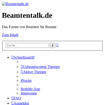
Beamtentalk.de
Das Forum von Beamten für Beamte
Zum Inhalt
Erweiterte
Suche
Suche
Schnellzugriff
Unbeantwortete Themen
Aktive Themen
Suche
Beihilfe-App
Impressum
FAQ
Anmelden