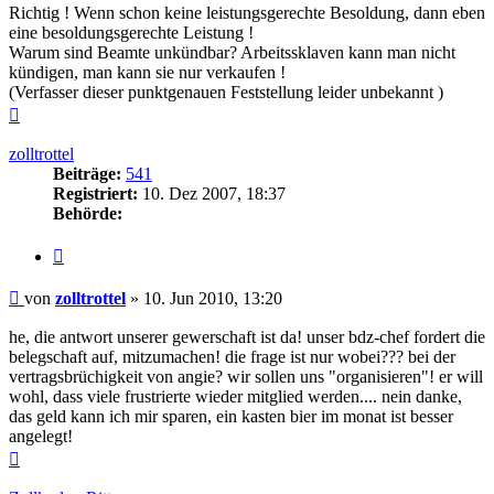
Richtig ! Wenn schon keine leistungsgerechte Besoldung, dann eben
eine besoldungsgerechte Leistung !
Warum sind Beamte unkündbar? Arbeitssklaven kann man nicht
kündigen, man kann sie nur verkaufen !
(Verfasser dieser punktgenauen Feststellung leider unbekannt )
Nach
oben
zolltrottel
Beiträge:
541
Registriert:
10. Dez 2007, 18:37
Behörde:
Zitieren
Beitrag
von
zolltrottel
»
10. Jun 2010, 13:20
he, die antwort unserer gewerschaft ist da! unser bdz-chef fordert die
belegschaft auf, mitzumachen! die frage ist nur wobei??? bei der
vertragsbrüchigkeit von angie? wir sollen uns "organisieren"! er will
wohl, dass viele frustrierte wieder mitglied werden.... nein danke,
das geld kann ich mir sparen, ein kasten bier im monat ist besser
angelegt!
Nach
oben