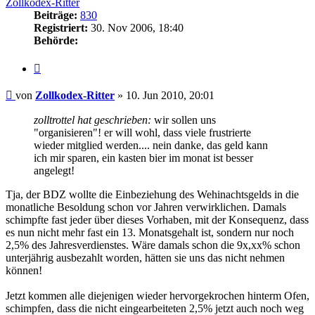
Zollkodex-Ritter
Beiträge:
830
Registriert:
30. Nov 2006, 18:40
Behörde:
Zitieren
Beitrag
von
Zollkodex-Ritter
»
10. Jun 2010, 20:01
zolltrottel hat geschrieben:
wir sollen uns
"organisieren"! er will wohl, dass viele frustrierte
wieder mitglied werden.... nein danke, das geld kann
ich mir sparen, ein kasten bier im monat ist besser
angelegt!
Tja, der BDZ wollte die Einbeziehung des Wehinachtsgelds in die
monatliche Besoldung schon vor Jahren verwirklichen. Damals
schimpfte fast jeder über dieses Vorhaben, mit der Konsequenz, dass
es nun nicht mehr fast ein 13. Monatsgehalt ist, sondern nur noch
2,5% des Jahresverdienstes. Wäre damals schon die 9x,xx% schon
unterjährig ausbezahlt worden, hätten sie uns das nicht nehmen
können!
Jetzt kommen alle diejenigen wieder hervorgekrochen hinterm Ofen,
schimpfen, dass die nicht eingearbeiteten 2,5% jetzt auch noch weg