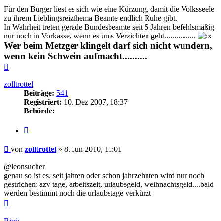
Für den Bürger liest es sich wie eine Kürzung, damit die Volksseele
zu ihrem Lieblingsreizthema Beamte endlich Ruhe gibt.
In Wahrheit treten gerade Bundesbeamte seit 5 Jahren befehlsmäßig
nur noch in Vorkasse, wenn es ums Verzichten geht................
Wer beim Metzger klingelt darf sich nicht wundern,
wenn kein Schwein aufmacht..........
Nach
oben
zolltrottel
Beiträge:
541
Registriert:
10. Dez 2007, 18:37
Behörde:
Zitieren
Beitrag
von
zolltrottel
»
8. Jun 2010, 11:01
@leonsucher
genau so ist es. seit jahren oder schon jahrzehnten wird nur noch
gestrichen: azv tage, arbeitszeit, urlaubsgeld, weihnachtsgeld....bald
werden bestimmt noch die urlaubstage verkürzt
Nach
oben
Binö