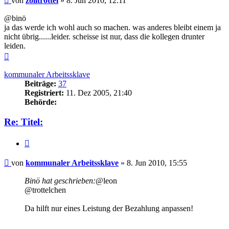
von
zolltrottel
»
8. Jun 2010, 12:11
@binö
ja das werde ich wohl auch so machen. was anderes bleibt einem ja
nicht übrig......leider. scheisse ist nur, dass die kollegen drunter
leiden.
Nach
oben
kommunaler Arbeitssklave
Beiträge:
37
Registriert:
11. Dez 2005, 21:40
Behörde:
Re: Titel:
Zitieren
Beitrag
von
kommunaler Arbeitssklave
»
8. Jun 2010, 15:55
Binö hat geschrieben:
@leon
@trottelchen
Da hilft nur eines Leistung der Bezahlung anpassen!