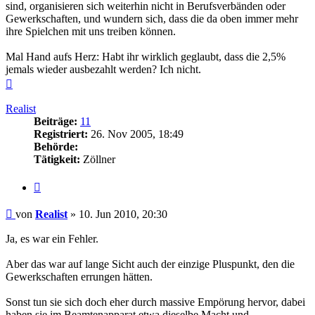
sind, organisieren sich weiterhin nicht in Berufsverbänden oder
Gewerkschaften, und wundern sich, dass die da oben immer mehr
ihre Spielchen mit uns treiben können.
Mal Hand aufs Herz: Habt ihr wirklich geglaubt, dass die 2,5%
jemals wieder ausbezahlt werden? Ich nicht.
Nach
oben
Realist
Beiträge:
11
Registriert:
26. Nov 2005, 18:49
Behörde:
Tätigkeit:
Zöllner
Zitieren
Beitrag
von
Realist
»
10. Jun 2010, 20:30
Ja, es war ein Fehler.
Aber das war auf lange Sicht auch der einzige Pluspunkt, den die
Gewerkschaften errungen hätten.
Sonst tun sie sich doch eher durch massive Empörung hervor, dabei
haben sie im Beamtenapparat etwa dieselbe Macht und