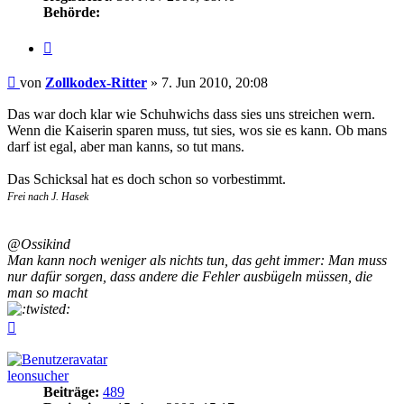
Behörde:
Zitieren
Beitrag
von
Zollkodex-Ritter
»
7. Jun 2010, 20:08
Das war doch klar wie Schuhwichs dass sies uns streichen wern.
Wenn die Kaiserin sparen muss, tut sies, wos sie es kann. Ob mans
darf ist egal, aber man kanns, so tut mans.
Das Schicksal hat es doch schon so vorbestimmt.
Frei nach J. Hasek
@Ossikind
Man kann noch weniger als nichts tun, das geht immer: Man muss
nur dafür sorgen, dass andere die Fehler ausbügeln müssen, die
man so macht
Nach
oben
leonsucher
Beiträge:
489