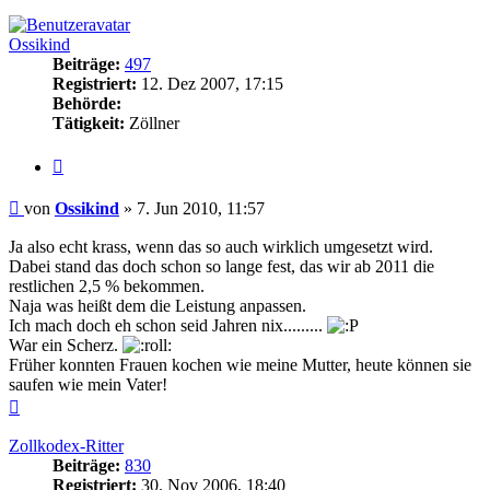
oben
Ossikind
Beiträge:
497
Registriert:
12. Dez 2007, 17:15
Behörde:
Tätigkeit:
Zöllner
Zitieren
Beitrag
von
Ossikind
»
7. Jun 2010, 11:57
Ja also echt krass, wenn das so auch wirklich umgesetzt wird.
Dabei stand das doch schon so lange fest, das wir ab 2011 die
restlichen 2,5 % bekommen.
Naja was heißt dem die Leistung anpassen.
Ich mach doch eh schon seid Jahren nix.........
War ein Scherz.
Früher konnten Frauen kochen wie meine Mutter, heute können sie
saufen wie mein Vater!
Nach
oben
Zollkodex-Ritter
Beiträge:
830
Registriert:
30. Nov 2006, 18:40