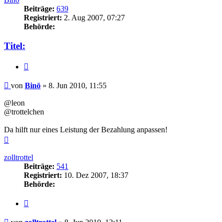
Beiträge:
639
Registriert:
2. Aug 2007, 07:27
Behörde:
Titel:
Zitieren
Beitrag
von
Binö
»
8. Jun 2010, 11:55
@leon
@trottelchen
Da hilft nur eines Leistung der Bezahlung anpassen!
Nach
oben
zolltrottel
Beiträge:
541
Registriert:
10. Dez 2007, 18:37
Behörde:
Zitieren
Beitrag