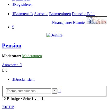
Registrieren
Beamtentalk
Startseite
Beamtenforen
Deutsche Bahn
Finanzplaner Beamte
Suche
Pension
Moderator:
Moderatoren
Antworten
Druckansicht
Erweiterte
Suche
Suche
12 Beiträge • Seite
1
von
1
70GDB