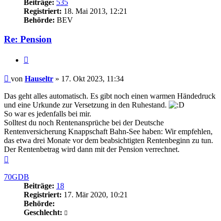
Beiträge:
535
Registriert:
18. Mai 2013, 12:21
Behörde:
BEV
Re: Pension
Zitieren
Beitrag
von
Hauseltr
»
17. Okt 2023, 11:34
Das geht alles automatisch. Es gibt noch einen warmen Händedruck
und eine Urkunde zur Versetzung in den Ruhestand.
So war es jedenfalls bei mir.
Solltest du noch Rentenansprüche bei der Deutsche
Rentenversicherung Knappschaft Bahn-See haben: Wir empfehlen,
das etwa drei Monate vor dem beabsichtigten Rentenbeginn zu tun.
Der Rentenbetrag wird dann mit der Pension verrechnet.
Nach
oben
70GDB
Beiträge:
18
Registriert:
17. Mär 2020, 10:21
Behörde:
Geschlecht: