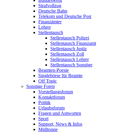
Bundeswehr
Strafvollzug
Deutsche Bahn
Telekom und Deutsche Post
Finanzämter
Lehrer
Stellentausch
Stellentausch Polizei
Stellentausch Finanzamt
Stellentausch Justiz
Stellentausch Zoll
Stellentausch Lehrer
Stellentausch Sonstige
Beamten-Poesie
Singlebörse für Beamte
Off Topic
Sonstige Foren
Vorstellungsforum
Kontaktforum
Politik
Urlaubsforum
Fragen und Antworten
Sport
Support, News & Infos
Mülltonne