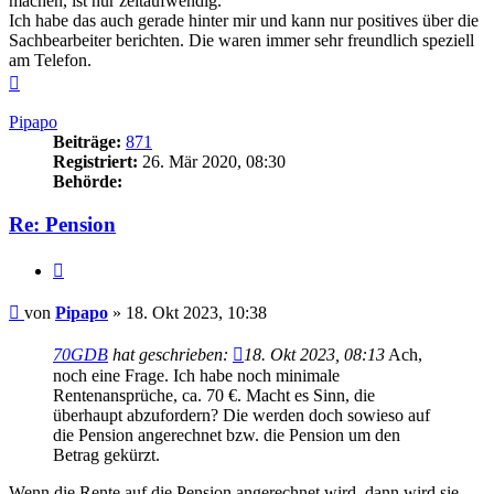
machen, ist nur zeitaufwendig.
Ich habe das auch gerade hinter mir und kann nur positives über die
Sachbearbeiter berichten. Die waren immer sehr freundlich speziell
am Telefon.
Nach
oben
Pipapo
Beiträge:
871
Registriert:
26. Mär 2020, 08:30
Behörde:
Re: Pension
Zitieren
Beitrag
von
Pipapo
»
18. Okt 2023, 10:38
70GDB
hat geschrieben:
18. Okt 2023, 08:13
Ach,
noch eine Frage. Ich habe noch minimale
Rentenansprüche, ca. 70 €. Macht es Sinn, die
überhaupt abzufordern? Die werden doch sowieso auf
die Pension angerechnet bzw. die Pension um den
Betrag gekürzt.
Wenn die Rente auf die Pension angerechnet wird, dann wird sie