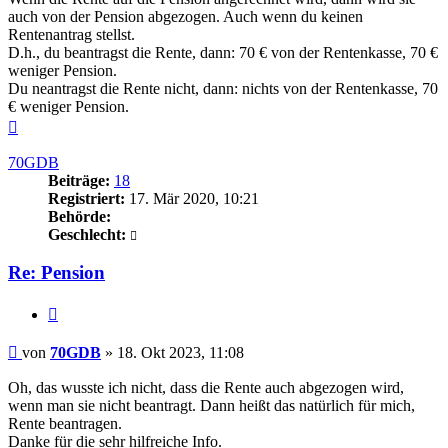
auch von der Pension abgezogen. Auch wenn du keinen
Rentenantrag stellst.
D.h., du beantragst die Rente, dann: 70 € von der Rentenkasse, 70 €
weniger Pension.
Du neantragst die Rente nicht, dann: nichts von der Rentenkasse, 70
€ weniger Pension.
Nach
oben
70GDB
Beiträge:
18
Registriert:
17. Mär 2020, 10:21
Behörde:
Geschlecht:
Re: Pension
Zitieren
Beitrag
von
70GDB
»
18. Okt 2023, 11:08
Oh, das wusste ich nicht, dass die Rente auch abgezogen wird,
wenn man sie nicht beantragt. Dann heißt das natürlich für mich,
Rente beantragen.
Danke für die sehr hilfreiche Info.