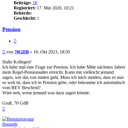
Beiträge:
18
Registriert:
17. Mär 2020, 10:21
Behörde:
Geschlecht:
Pension
Zitieren
Beitrag
von
70GDB
»
16. Okt 2023, 18:50
Hallo Kollegen!
Ich habe mal eine Frage zur Pension. Ich habe Mitte nächsten Jahres
mein Regel-Pensionsalter erreicht. Kann mir vielleicht jemand
sagen, wie das von statten geht. Muss ich mich melden, dass es nun
so weit ist, dass ich in Pension gehe, oder bekomme ich automatisch
vom BEV Bescheid?
Wäre nett, wenn jemand was dazu sagen könnte.
Gruß, 70 GdB
Nach
oben
Hauseltr