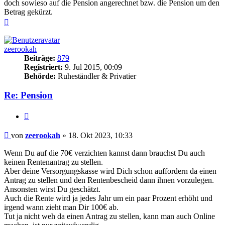
doch sowieso auf die Pension angerechnet bzw. die Pension um den
Betrag gekürzt.
Nach
oben
zeerookah
Beiträge:
879
Registriert:
9. Jul 2015, 00:09
Behörde:
Ruheständler & Privatier
Re: Pension
Zitieren
Beitrag
von
zeerookah
»
18. Okt 2023, 10:33
Wenn Du auf die 70€ verzichten kannst dann brauchst Du auch
keinen Rentenantrag zu stellen.
Aber deine Versorgungskasse wird Dich schon auffordern da einen
Antrag zu stellen und den Rentenbescheid dann ihnen vorzulegen.
Ansonsten wirst Du geschätzt.
Auch die Rente wird ja jedes Jahr um ein paar Prozent erhöht und
irgend wann zieht man Dir 100€ ab.
Tut ja nicht weh da einen Antrag zu stellen, kann man auch Online