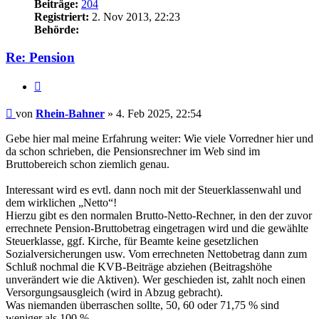
Beiträge:
204
Registriert:
2. Nov 2013, 22:23
Behörde:
Re: Pension
Zitieren
Beitrag
von
Rhein-Bahner
»
4. Feb 2025, 22:54
Gebe hier mal meine Erfahrung weiter: Wie viele Vorredner hier und
da schon schrieben, die Pensionsrechner im Web sind im
Bruttobereich schon ziemlich genau.
Interessant wird es evtl. dann noch mit der Steuerklassenwahl und
dem wirklichen „Netto“!
Hierzu gibt es den normalen Brutto-Netto-Rechner, in den der zuvor
errechnete Pension-Bruttobetrag eingetragen wird und die gewählte
Steuerklasse, ggf. Kirche, für Beamte keine gesetzlichen
Sozialversicherungen usw. Vom errechneten Nettobetrag dann zum
Schluß nochmal die KVB-Beiträge abziehen (Beitragshöhe
unverändert wie die Aktiven). Wer geschieden ist, zahlt noch einen
Versorgungsausgleich (wird in Abzug gebracht).
Was niemanden überraschen sollte, 50, 60 oder 71,75 % sind
weniger als 100 %.