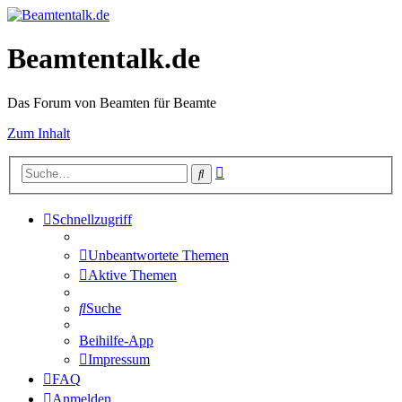
Beamtentalk.de
Das Forum von Beamten für Beamte
Zum Inhalt
Erweiterte
Suche
Suche
Schnellzugriff
Unbeantwortete Themen
Aktive Themen
Suche
Beihilfe-App
Impressum
FAQ
Anmelden