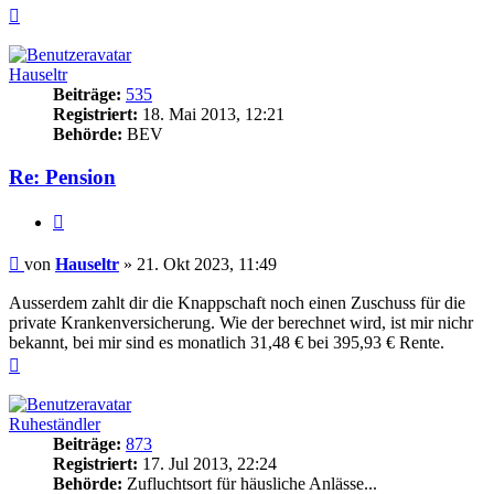
Nach
oben
Hauseltr
Beiträge:
535
Registriert:
18. Mai 2013, 12:21
Behörde:
BEV
Re: Pension
Zitieren
Beitrag
von
Hauseltr
»
21. Okt 2023, 11:49
Ausserdem zahlt dir die Knappschaft noch einen Zuschuss für die
private Krankenversicherung. Wie der berechnet wird, ist mir nichr
bekannt, bei mir sind es monatlich 31,48 € bei 395,93 € Rente.
Nach
oben
Ruheständler
Beiträge:
873
Registriert:
17. Jul 2013, 22:24
Behörde:
Zufluchtsort für häusliche Anlässe...