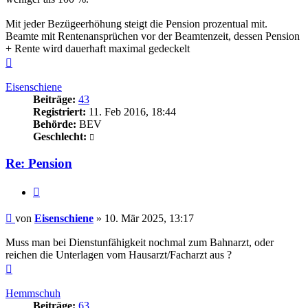
Mit jeder Bezügeerhöhung steigt die Pension prozentual mit.
Beamte mit Rentenansprüchen vor der Beamtenzeit, dessen Pension
+ Rente wird dauerhaft maximal gedeckelt
Nach
oben
Eisenschiene
Beiträge:
43
Registriert:
11. Feb 2016, 18:44
Behörde:
BEV
Geschlecht:
Re: Pension
Zitieren
Beitrag
von
Eisenschiene
»
10. Mär 2025, 13:17
Muss man bei Dienstunfähigkeit nochmal zum Bahnarzt, oder
reichen die Unterlagen vom Hausarzt/Facharzt aus ?
Nach
oben
Hemmschuh
Beiträge:
63