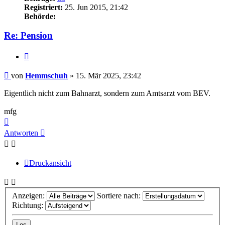
Registriert:
25. Jun 2015, 21:42
Behörde:
Re: Pension
Zitieren
Beitrag
von
Hemmschuh
»
15. Mär 2025, 23:42
Eigentlich nicht zum Bahnarzt, sondern zum Amtsarzt vom BEV.
mfg
Nach
oben
Antworten
Druckansicht
Anzeigen:
Sortiere nach:
Richtung: