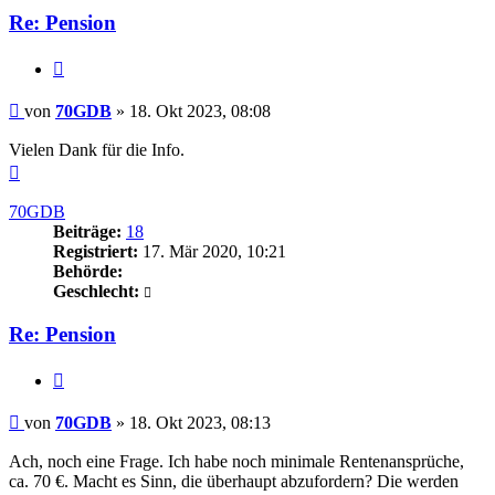
Re: Pension
Zitieren
Beitrag
von
70GDB
»
18. Okt 2023, 08:08
Vielen Dank für die Info.
Nach
oben
70GDB
Beiträge:
18
Registriert:
17. Mär 2020, 10:21
Behörde:
Geschlecht:
Re: Pension
Zitieren
Beitrag
von
70GDB
»
18. Okt 2023, 08:13
Ach, noch eine Frage. Ich habe noch minimale Rentenansprüche,
ca. 70 €. Macht es Sinn, die überhaupt abzufordern? Die werden