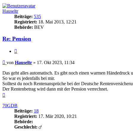
Hauseltr
Beiträge:
535
Registriert:
18. Mai 2013, 12:21
Behörde:
BEV
Re: Pension
Zitieren
Beitrag
von
Hauseltr
»
17. Okt 2023, 11:34
Das geht alles automatisch. Es gibt noch einen warmen Händedruck 
So war es jedenfalls bei mir.
Solltest du noch Rentenansprüche bei der Deutsche Rentenversicher
Der Rentenbetrag wird dann mit der Pension verrechnet.
Nach
oben
70GDB
Beiträge:
18
Registriert:
17. Mär 2020, 10:21
Behörde:
Geschlecht: