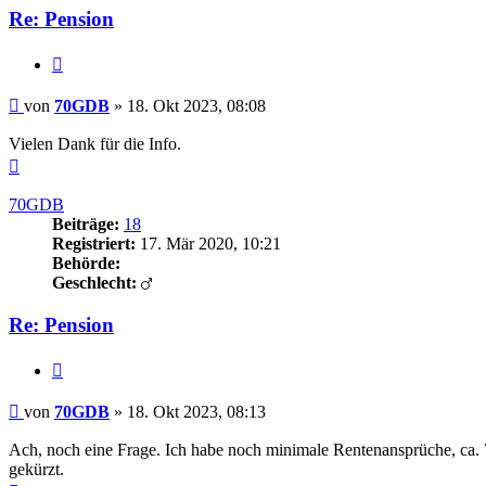
Re: Pension
Zitieren
Beitrag
von
70GDB
»
18. Okt 2023, 08:08
Vielen Dank für die Info.
Nach
oben
70GDB
Beiträge:
18
Registriert:
17. Mär 2020, 10:21
Behörde:
Geschlecht:
Re: Pension
Zitieren
Beitrag
von
70GDB
»
18. Okt 2023, 08:13
Ach, noch eine Frage. Ich habe noch minimale Rentenansprüche, ca. 
gekürzt.