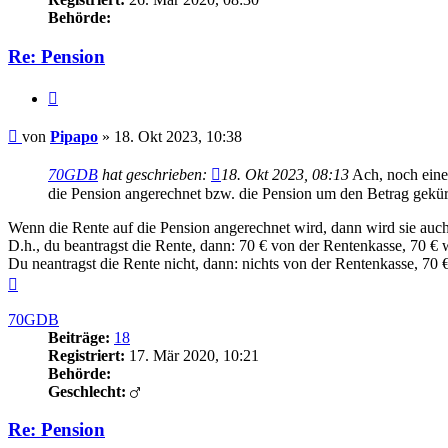
Behörde:
Re: Pension
Zitieren
Beitrag
von
Pipapo
»
18. Okt 2023, 10:38
70GDB
hat geschrieben:
18. Okt 2023, 08:13
Ach, noch eine
die Pension angerechnet bzw. die Pension um den Betrag gekür
Wenn die Rente auf die Pension angerechnet wird, dann wird sie auc
D.h., du beantragst die Rente, dann: 70 € von der Rentenkasse, 70 € 
Du neantragst die Rente nicht, dann: nichts von der Rentenkasse, 70 
Nach
oben
70GDB
Beiträge:
18
Registriert:
17. Mär 2020, 10:21
Behörde:
Geschlecht:
Re: Pension