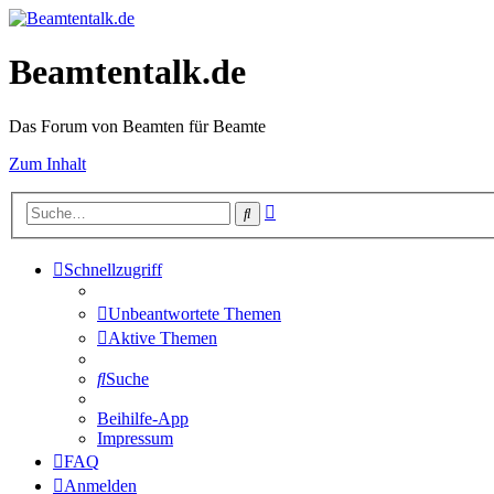
Beamtentalk.de
Das Forum von Beamten für Beamte
Zum Inhalt
Erweiterte
Suche
Suche
Schnellzugriff
Unbeantwortete Themen
Aktive Themen
Suche
Beihilfe-App
Impressum
FAQ
Anmelden