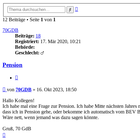
Erweiterte
Suche
Suche
12 Beiträge • Seite
1
von
1
70GDB
Beiträge:
18
Registriert:
17. Mär 2020, 10:21
Behörde:
Geschlecht:
Pension
Zitieren
Beitrag
von
70GDB
»
16. Okt 2023, 18:50
Hallo Kollegen!
Ich habe mal eine Frage zur Pension. Ich habe Mitte nächsten Jahres m
dass ich in Pension gehe, oder bekomme ich automatisch vom BEV 
Wäre nett, wenn jemand was dazu sagen könnte.
Gruß, 70 GdB
Nach
oben