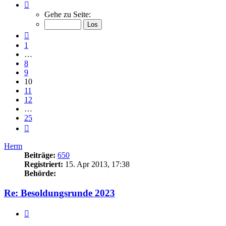
Seite
10
Gehe zu Seite:
von
25
Vorherige
1
…
8
9
10
11
12
…
25
Nächste
Herm
Beiträge:
650
Registriert:
15. Apr 2013, 17:38
Behörde:
Re: Besoldungsrunde 2023
Zitieren