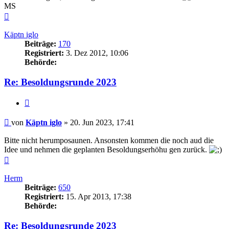
MS
Nach
oben
Käptn iglo
Beiträge:
170
Registriert:
3. Dez 2012, 10:06
Behörde:
Re: Besoldungsrunde 2023
Zitieren
Beitrag
von
Käptn iglo
»
20. Jun 2023, 17:41
Bitte nicht herumposaunen. Ansonsten kommen die noch aud die
Idee und nehmen die geplanten Besoldungserhöhu gen zurück.
Nach
oben
Herm
Beiträge:
650
Registriert:
15. Apr 2013, 17:38
Behörde:
Re: Besoldungsrunde 2023