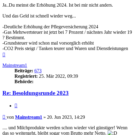
Ja..Du meinst die Erhöhung 2024. Ist bei mir nicht anders.
Und das Geld ist schnell wieder weg...
-Deutliche Erhöhung der Pflegeversicherung 2024
-Gas Mehrwertsteuer ist jetzt bei 7 Prozent / nächstes Jahr wieder 19
? Bestimmt.
-Grundsteuer wird schon mal vorsorglich erhöht
-CO2 Preis steigt / Tanken teurer und Waren und Dienstleistungen
Nach
oben
Mainstream1
Beiträge:
673
Registriert:
25. Mär 2022, 09:39
Behörde:
Re: Besoldungsrunde 2023
Zitieren
Beitrag
von
Mainstream1
»
20. Jun 2023, 14:29
.... und Milchprodukte werden schon wieder viel günstiger! Wenn
das so weitergeht, bleibt sogar vom Brutto mehr Netto.