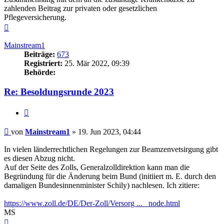
zahlenden Beitrag zur privaten oder gesetzlichen
Pflegeversicherung.
Nach
oben
Mainstream1
Beiträge:
673
Registriert:
25. Mär 2022, 09:39
Behörde:
Re: Besoldungsrunde 2023
Zitieren
Beitrag
von
Mainstream1
»
19. Jun 2023, 04:44
In vielen länderrechtlichen Regelungen zur Beamzenvetsirgung gibt
es diesen Abzug nicht.
Auf der Seite des Zolls, Generalzolldirektion kann man die
Begründung für die Änderung beim Bund (initiiert m. E. durch den
damaligen Bundesinnenminister Schily) nachlesen. Ich zitiere:
https://www.zoll.de/DE/Der-Zoll/Versorg ... _node.html
MS
Nach