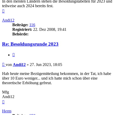
In den meisten Ländern stehen die Besoldungstabellen für 2023 und
teilweise auch 2024 bereits fest.
Nach
oben
Andi12
Beiträge:
116
Registriert:
22. Dez 2008, 19:41
Behörde:
Re: Besoldungsrunde 2023
Zitieren
Beitrag
von
Andi12
»
27. Jun 2023, 18:05
Hab heute meine Bezügemitteilung bekommen, in der Tat, ich habe
über 10 Euro weniger... und ich hatte mich schon über eine
theoretische Erhöhung gefreut.
Mfg
Andi12
Nach
oben
Herm