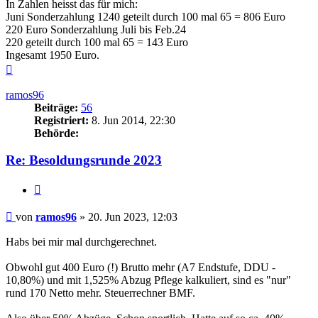
In Zahlen heisst das für mich:
Juni Sonderzahlung 1240 geteilt durch 100 mal 65 = 806 Euro
220 Euro Sonderzahlung Juli bis Feb.24
220 geteilt durch 100 mal 65 = 143 Euro
Ingesamt 1950 Euro.
Nach
oben
ramos96
Beiträge:
56
Registriert:
8. Jun 2014, 22:30
Behörde:
Re: Besoldungsrunde 2023
Zitieren
Beitrag
von
ramos96
»
20. Jun 2023, 12:03
Habs bei mir mal durchgerechnet.
Obwohl gut 400 Euro (!) Brutto mehr (A7 Endstufe, DDU -
10,80%) und mit 1,525% Abzug Pflege kalkuliert, sind es "nur"
rund 170 Netto mehr. Steuerrechner BMF.