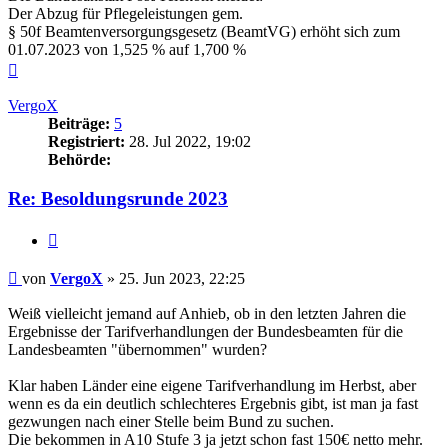
Der Abzug für Pflegeleistungen gem.
§ 50f Beamtenversorgungsgesetz (BeamtVG) erhöht sich zum
01.07.2023 von 1,525 % auf 1,700 %
Nach
oben
VergoX
Beiträge:
5
Registriert:
28. Jul 2022, 19:02
Behörde:
Re: Besoldungsrunde 2023
Zitieren
Beitrag
von
VergoX
»
25. Jun 2023, 22:25
Weiß vielleicht jemand auf Anhieb, ob in den letzten Jahren die
Ergebnisse der Tarifverhandlungen der Bundesbeamten für die
Landesbeamten "übernommen" wurden?
Klar haben Länder eine eigene Tarifverhandlung im Herbst, aber
wenn es da ein deutlich schlechteres Ergebnis gibt, ist man ja fast
gezwungen nach einer Stelle beim Bund zu suchen.
Die bekommen in A10 Stufe 3 ja jetzt schon fast 150€ netto mehr.