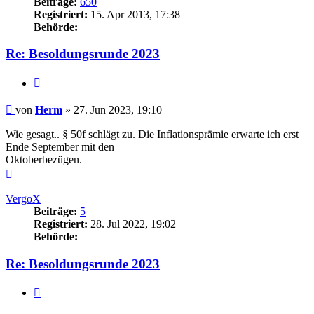
Beiträge:
650
Registriert:
15. Apr 2013, 17:38
Behörde:
Re: Besoldungsrunde 2023
Zitieren
Beitrag
von
Herm
»
27. Jun 2023, 19:10
Wie gesagt.. § 50f schlägt zu. Die Inflationsprämie erwarte ich erst
Ende September mit den
Oktoberbezügen.
Nach
oben
VergoX
Beiträge:
5
Registriert:
28. Jul 2022, 19:02
Behörde:
Re: Besoldungsrunde 2023
Zitieren