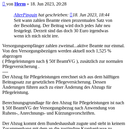
Beitrag
von
Herm
»
18. Jun 2023, 20:28
AlterPinguin
hat geschrieben:
18. Jun 2023, 18:44
Seit wann zahlen Beamte einen prozentualen Satz von
der Besoldung. Der Beitrag wird doch jedes Jahr neu
festgelegt. Derzeit sind das doch 30 Euro irgendwas
wenn ich mich nicht irre.
Versorgungsempfänger zahlen zweimal...aktive Beamte nur einmal.
Von den Versorgungsbezügen werden aktuell noch 1,525 %
abgezogen
( Pflegeleistungen nach § 50f BeamtVG ), zusätzlich zur normalen
Pflegeversicherung .
----
Der Abzug für Pflegeleistungen errechnet sich aus dem hälftigen
Beitragssatz zur gesetzlichen Pflegeversicherung. Dessen
Änderungen führen auch zu einer Änderung des Abzugs für
Pflegeleistung.
Berechnungsgrundlage für den Abzug für Pflegeleistungen ist nach
§ 50f BeamtVG der Versorgungsbezug nach Anwendung von
Ruhens-, Anrechnungs- und Kürzungsvorschriften.
Der Abzug kommt dem Bundeshaushalt zugute und steht in keinem
Zusammenhang mit dem an die zuständige Krankenkasse zu