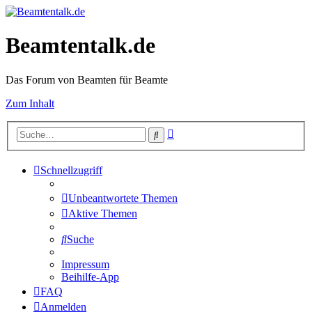
Beamtentalk.de
Das Forum von Beamten für Beamte
Zum Inhalt
Erweiterte
Suche
Suche
Schnellzugriff
Unbeantwortete Themen
Aktive Themen
Suche
Impressum
Beihilfe-App
FAQ
Anmelden