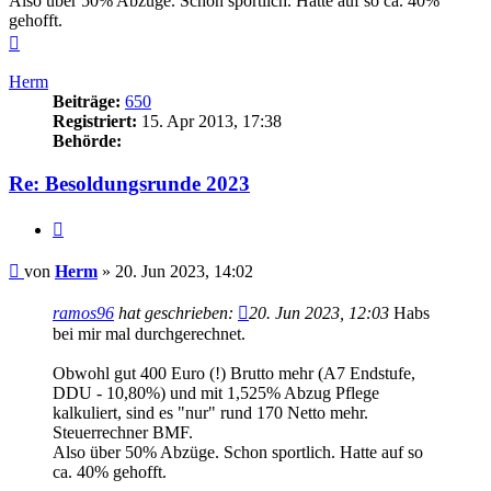
Also über 50% Abzüge. Schon sportlich. Hatte auf so ca. 40%
gehofft.
Nach
oben
Herm
Beiträge:
650
Registriert:
15. Apr 2013, 17:38
Behörde:
Re: Besoldungsrunde 2023
Zitieren
Beitrag
von
Herm
»
20. Jun 2023, 14:02
ramos96
hat geschrieben:
20. Jun 2023, 12:03
Habs
bei mir mal durchgerechnet.
Obwohl gut 400 Euro (!) Brutto mehr (A7 Endstufe,
DDU - 10,80%) und mit 1,525% Abzug Pflege
kalkuliert, sind es "nur" rund 170 Netto mehr.
Steuerrechner BMF.
Also über 50% Abzüge. Schon sportlich. Hatte auf so
ca. 40% gehofft.