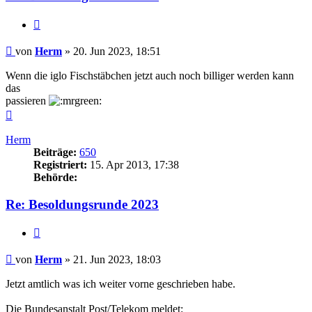
Zitieren
Beitrag
von
Herm
»
20. Jun 2023, 18:51
Wenn die iglo Fischstäbchen jetzt auch noch billiger werden kann
das
passieren
Nach
oben
Herm
Beiträge:
650
Registriert:
15. Apr 2013, 17:38
Behörde:
Re: Besoldungsrunde 2023
Zitieren
Beitrag
von
Herm
»
21. Jun 2023, 18:03
Jetzt amtlich was ich weiter vorne geschrieben habe.
Die Bundesanstalt Post/Telekom meldet: