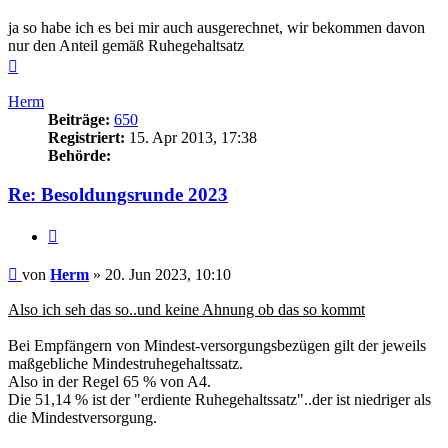
ja so habe ich es bei mir auch ausgerechnet, wir bekommen davon
nur den Anteil gemäß Ruhegehaltsatz
Nach
oben
Herm
Beiträge:
650
Registriert:
15. Apr 2013, 17:38
Behörde:
Re: Besoldungsrunde 2023
Zitieren
Beitrag
von
Herm
»
20. Jun 2023, 10:10
Also ich seh das so..und keine Ahnung ob das so kommt
Bei Empfängern von Mindest-versorgungsbezügen gilt der jeweils
maßgebliche Mindestruhegehaltssatz.
Also in der Regel 65 % von A4.
Die 51,14 % ist der "erdiente Ruhegehaltssatz"..der ist niedriger als
die Mindestversorgung.