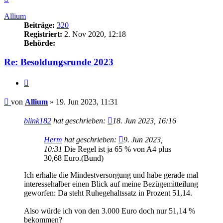
oben
Allium
Beiträge:
320
Registriert:
2. Nov 2020, 12:18
Behörde:
Re: Besoldungsrunde 2023
Zitieren
Beitrag
von
Allium
»
19. Jun 2023, 11:31
blink182
hat geschrieben:
18. Jun 2023, 16:16
Herm
hat geschrieben:
9. Jun 2023,
10:31
Die Regel ist ja 65 % von A4 plus
30,68 Euro.(Bund)
Ich erhalte die Mindestversorgung und habe gerade mal
interessehalber einen Blick auf meine Bezügemitteilung
geworfen: Da steht Ruhegehaltssatz in Prozent 51,14.
Also würde ich von den 3.000 Euro doch nur 51,14 %
bekommen?