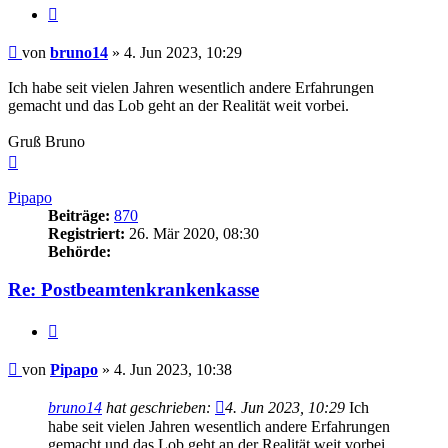
Zitieren
Beitrag
von
bruno14
»
4. Jun 2023, 10:29
Ich habe seit vielen Jahren wesentlich andere Erfahrungen
gemacht und das Lob geht an der Realität weit vorbei.
Gruß Bruno
Nach
oben
Pipapo
Beiträge:
870
Registriert:
26. Mär 2020, 08:30
Behörde:
Re: Postbeamtenkrankenkasse
Zitieren
Beitrag
von
Pipapo
»
4. Jun 2023, 10:38
bruno14
hat geschrieben:
4. Jun 2023, 10:29
Ich
habe seit vielen Jahren wesentlich andere Erfahrungen
gemacht und das Lob geht an der Realität weit vorbei.