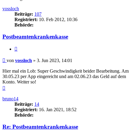
vossloch
Beiträge:
107
Registriert:
10. Feb 2012, 10:36
Behörde:
Postbeamtenkrankenkasse
Zitieren
Beitrag
von
vossloch
»
3. Jun 2023, 14:01
Hier mal ein Lob: Super Geschwindigkeit beider Bearbeitung. Am
30.05.23 per App eingereicht und am 02.06.23 das Geld auf dem
Konto. Weiter so!
Nach
oben
bruno14
Beiträge:
14
Registriert:
16. Jan 2021, 18:52
Behörde:
Re: Postbeamtenkrankenkasse