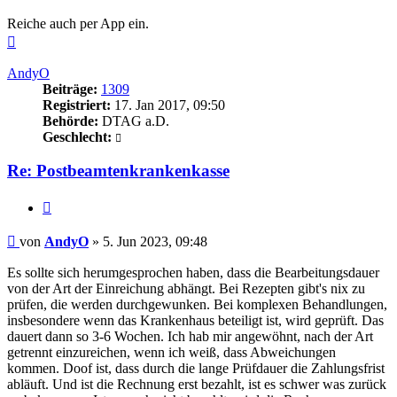
Reiche auch per App ein.
Nach
oben
AndyO
Beiträge:
1309
Registriert:
17. Jan 2017, 09:50
Behörde:
DTAG a.D.
Geschlecht:
Re: Postbeamtenkrankenkasse
Zitieren
Beitrag
von
AndyO
»
5. Jun 2023, 09:48
Es sollte sich herumgesprochen haben, dass die Bearbeitungsdauer
von der Art der Einreichung abhängt. Bei Rezepten gibt's nix zu
prüfen, die werden durchgewunken. Bei komplexen Behandlungen,
insbesondere wenn das Krankenhaus beteiligt ist, wird geprüft. Das
dauert dann so 3-6 Wochen. Ich hab mir angewöhnt, nach der Art
getrennt einzureichen, wenn ich weiß, dass Abweichungen
kommen. Doof ist, dass durch die lange Prüfdauer die Zahlungsfrist
abläuft. Und ist die Rechnung erst bezahlt, ist es schwer was zurück