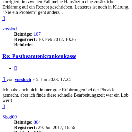
korrigiert, im zweiten Fall meine Hausärztin eine zusätzliche
Erklärung auf ein Rezept geschrieben. Letzteres ist noch in Klärung.
"Nie ein Problem" geht anders...
Nach
oben
vossloch
Beiträge:
107
Registriert:
10. Feb 2012, 10:36
Behörde:
Re: Postbeamtenkrankenkasse
Zitieren
Beitrag
von
vossloch
»
5. Jun 2023, 17:24
Ich habe auch nicht immer gute Erfahrungen bei der Pbeakk
gemacht, aber ich finde diese schnelle Bearbeitungszeit war ein Lob
wert!
Nach
oben
Siggi09
Beiträge:
864
Registriert:
29. Jun 2017, 16:56