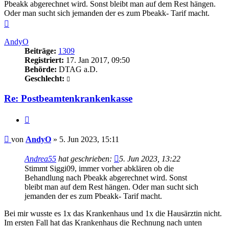
Pbeakk abgerechnet wird. Sonst bleibt man auf dem Rest hängen.
Oder man sucht sich jemanden der es zum Pbeakk- Tarif macht.
Nach
oben
AndyO
Beiträge:
1309
Registriert:
17. Jan 2017, 09:50
Behörde:
DTAG a.D.
Geschlecht:
Re: Postbeamtenkrankenkasse
Zitieren
Beitrag
von
AndyO
»
5. Jun 2023, 15:11
Andrea55
hat geschrieben:
5. Jun 2023, 13:22
Stimmt Siggi09, immer vorher abklären ob die
Behandlung nach Pbeakk abgerechnet wird. Sonst
bleibt man auf dem Rest hängen. Oder man sucht sich
jemanden der es zum Pbeakk- Tarif macht.
Bei mir wusste es 1x das Krankenhaus und 1x die Hausärztin nicht.
Im ersten Fall hat das Krankenhaus die Rechnung nach unten