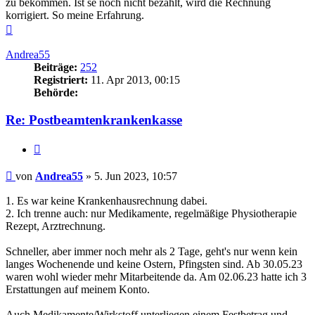
zu bekommen. Ist se noch nicht bezahlt, wird die Rechnung
korrigiert. So meine Erfahrung.
Nach
oben
Andrea55
Beiträge:
252
Registriert:
11. Apr 2013, 00:15
Behörde:
Re: Postbeamtenkrankenkasse
Zitieren
Beitrag
von
Andrea55
»
5. Jun 2023, 10:57
1. Es war keine Krankenhausrechnung dabei.
2. Ich trenne auch: nur Medikamente, regelmäßige Physiotherapie
Rezept, Arztrechnung.
Schneller, aber immer noch mehr als 2 Tage, geht's nur wenn kein
langes Wochenende und keine Ostern, Pfingsten sind. Ab 30.05.23
waren wohl wieder mehr Mitarbeitende da. Am 02.06.23 hatte ich 3
Erstattungen auf meinem Konto.
Auch Medikamente/Wirkstoff unterliegen einem Festbetrag und