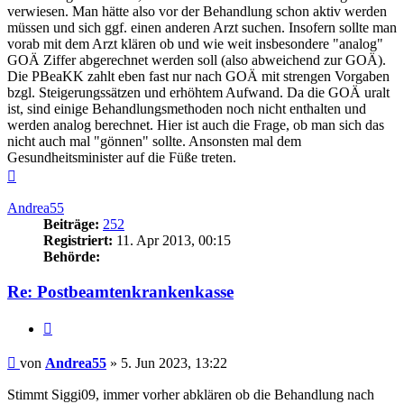
verwiesen. Man hätte also vor der Behandlung schon aktiv werden
müssen und sich ggf. einen anderen Arzt suchen. Insofern sollte man
vorab mit dem Arzt klären ob und wie weit insbesondere "analog"
GOÄ Ziffer abgerechnet werden soll (also abweichend zur GOÄ).
Die PBeaKK zahlt eben fast nur nach GOÄ mit strengen Vorgaben
bzgl. Steigerungssätzen und erhöhtem Aufwand. Da die GOÄ uralt
ist, sind einige Behandlungsmethoden noch nicht enthalten und
werden analog berechnet. Hier ist auch die Frage, ob man sich das
nicht auch mal "gönnen" sollte. Ansonsten mal dem
Gesundheitsminister auf die Füße treten.
Nach
oben
Andrea55
Beiträge:
252
Registriert:
11. Apr 2013, 00:15
Behörde:
Re: Postbeamtenkrankenkasse
Zitieren
Beitrag
von
Andrea55
»
5. Jun 2023, 13:22
Stimmt Siggi09, immer vorher abklären ob die Behandlung nach