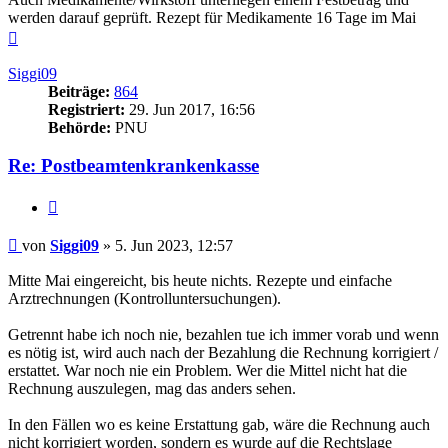
werden darauf geprüft. Rezept für Medikamente 16 Tage im Mai
Nach
oben
Siggi09
Beiträge:
864
Registriert:
29. Jun 2017, 16:56
Behörde:
PNU
Re: Postbeamtenkrankenkasse
Zitieren
Beitrag
von
Siggi09
»
5. Jun 2023, 12:57
Mitte Mai eingereicht, bis heute nichts. Rezepte und einfache
Arztrechnungen (Kontrolluntersuchungen).
Getrennt habe ich noch nie, bezahlen tue ich immer vorab und wenn
es nötig ist, wird auch nach der Bezahlung die Rechnung korrigiert /
erstattet. War noch nie ein Problem. Wer die Mittel nicht hat die
Rechnung auszulegen, mag das anders sehen.
In den Fällen wo es keine Erstattung gab, wäre die Rechnung auch
nicht korrigiert worden, sondern es wurde auf die Rechtslage