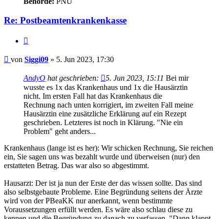
Behörde:
PNU
Re: Postbeamtenkrankenkasse
Zitieren
Beitrag
von
Siggi09
»
5. Jun 2023, 17:30
AndyO
hat geschrieben:
5. Jun 2023, 15:11
Bei mir
wusste es 1x das Krankenhaus und 1x die Hausärztin
nicht. Im ersten Fall hat das Krankenhaus die
Rechnung nach unten korrigiert, im zweiten Fall meine
Hausärztin eine zusätzliche Erklärung auf ein Rezept
geschrieben. Letzteres ist noch in Klärung. "Nie ein
Problem" geht anders...
Krankenhaus (lange ist es her): Wir schicken Rechnung, Sie reichen
ein, Sie sagen uns was bezahlt wurde und überweisen (nur) den
erstatteten Betrag. Das war also so abgestimmt.
Hausarzt: Der ist ja nun der Erste der das wissen sollte. Das sind
also selbstgebaute Probleme. Eine Begründung seitens der Ärzte
wird von der PBeaKK nur anerkannt, wenn bestimmte
Voraussetzungen erfüllt werden. Es wäre also schlau diese zu
kennen und die Begründung zu danach zu verfassen. "Dann klappt