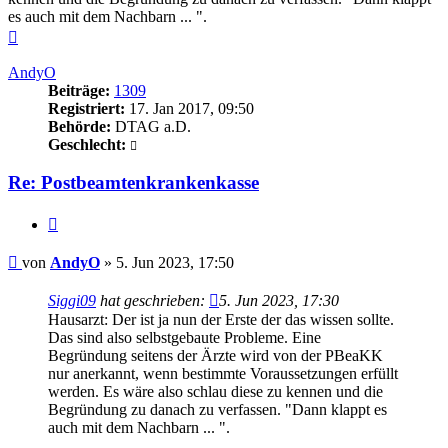
es auch mit dem Nachbarn ... ".
Nach
oben
AndyO
Beiträge:
1309
Registriert:
17. Jan 2017, 09:50
Behörde:
DTAG a.D.
Geschlecht:
Re: Postbeamtenkrankenkasse
Zitieren
Beitrag
von
AndyO
»
5. Jun 2023, 17:50
Siggi09
hat geschrieben:
5. Jun 2023, 17:30
Hausarzt: Der ist ja nun der Erste der das wissen sollte.
Das sind also selbstgebaute Probleme. Eine
Begründung seitens der Ärzte wird von der PBeaKK
nur anerkannt, wenn bestimmte Voraussetzungen erfüllt
werden. Es wäre also schlau diese zu kennen und die
Begründung zu danach zu verfassen. "Dann klappt es
auch mit dem Nachbarn ... ".