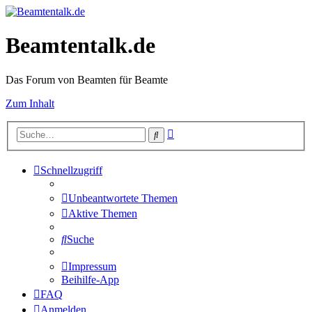
Beamtentalk.de
Das Forum von Beamten für Beamte
Zum Inhalt
Erweiterte
Suche
Suche
Schnellzugriff
Unbeantwortete Themen
Aktive Themen
Suche
Impressum
Beihilfe-App
FAQ
Anmelden