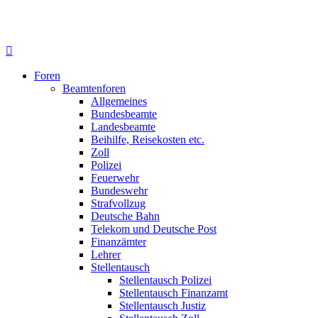
Foren
Beamtenforen
Allgemeines
Bundesbeamte
Landesbeamte
Beihilfe, Reisekosten etc.
Zoll
Polizei
Feuerwehr
Bundeswehr
Strafvollzug
Deutsche Bahn
Telekom und Deutsche Post
Finanzämter
Lehrer
Stellentausch
Stellentausch Polizei
Stellentausch Finanzamt
Stellentausch Justiz