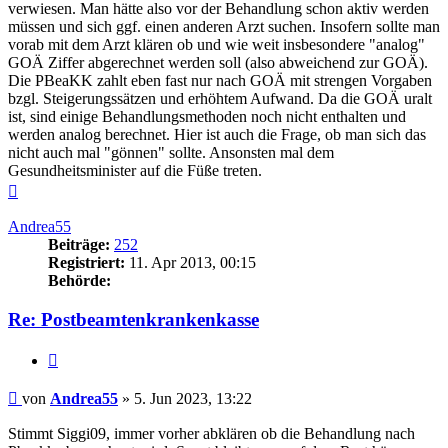
verwiesen. Man hätte also vor der Behandlung schon aktiv werden
müssen und sich ggf. einen anderen Arzt suchen. Insofern sollte man
vorab mit dem Arzt klären ob und wie weit insbesondere "analog"
GOÄ Ziffer abgerechnet werden soll (also abweichend zur GOÄ).
Die PBeaKK zahlt eben fast nur nach GOÄ mit strengen Vorgaben
bzgl. Steigerungssätzen und erhöhtem Aufwand. Da die GOÄ uralt
ist, sind einige Behandlungsmethoden noch nicht enthalten und
werden analog berechnet. Hier ist auch die Frage, ob man sich das
nicht auch mal "gönnen" sollte. Ansonsten mal dem
Gesundheitsminister auf die Füße treten.
Nach
oben
Andrea55
Beiträge:
252
Registriert:
11. Apr 2013, 00:15
Behörde:
Re: Postbeamtenkrankenkasse
Zitieren
Beitrag
von
Andrea55
»
5. Jun 2023, 13:22
Stimmt Siggi09, immer vorher abklären ob die Behandlung nach