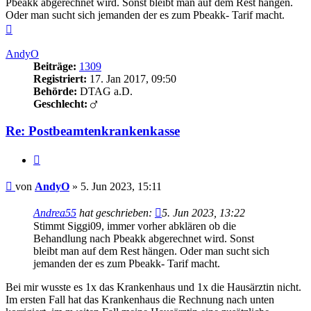
Pbeakk abgerechnet wird. Sonst bleibt man auf dem Rest hängen.
Oder man sucht sich jemanden der es zum Pbeakk- Tarif macht.
Nach
oben
AndyO
Beiträge:
1309
Registriert:
17. Jan 2017, 09:50
Behörde:
DTAG a.D.
Geschlecht:
Re: Postbeamtenkrankenkasse
Zitieren
Beitrag
von
AndyO
»
5. Jun 2023, 15:11
Andrea55
hat geschrieben:
5. Jun 2023, 13:22
Stimmt Siggi09, immer vorher abklären ob die
Behandlung nach Pbeakk abgerechnet wird. Sonst
bleibt man auf dem Rest hängen. Oder man sucht sich
jemanden der es zum Pbeakk- Tarif macht.
Bei mir wusste es 1x das Krankenhaus und 1x die Hausärztin nicht.
Im ersten Fall hat das Krankenhaus die Rechnung nach unten