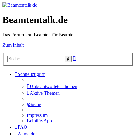
Beamtentalk.de
Das Forum von Beamten für Beamte
Zum Inhalt
Erweiterte
Suche
Suche
Schnellzugriff
Unbeantwortete Themen
Aktive Themen
Suche
Impressum
Beihilfe-App
FAQ
Anmelden