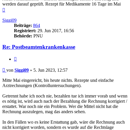
werden darauf geprüft. Rezept für Medikamente 16 Tage im Mai
Nach
oben
Siggi09
Beiträge:
864
Registriert:
29. Jun 2017, 16:56
Behörde:
PNU
Re: Postbeamtenkrankenkasse
Zitieren
Beitrag
von
Siggi09
»
5. Jun 2023, 12:57
Mitte Mai eingereicht, bis heute nichts. Rezepte und einfache
Arztrechnungen (Kontrolluntersuchungen).
Getrennt habe ich noch nie, bezahlen tue ich immer vorab und wenn
es nötig ist, wird auch nach der Bezahlung die Rechnung korrigiert /
erstattet. War noch nie ein Problem. Wer die Mittel nicht hat die
Rechnung auszulegen, mag das anders sehen.
In den Fällen wo es keine Erstattung gab, wäre die Rechnung auch
nicht korrigiert worden, sondern es wurde auf die Rechtslage