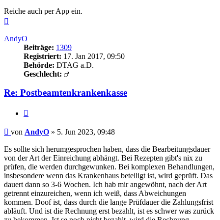
Reiche auch per App ein.
Nach
oben
AndyO
Beiträge:
1309
Registriert:
17. Jan 2017, 09:50
Behörde:
DTAG a.D.
Geschlecht:
Re: Postbeamtenkrankenkasse
Zitieren
Beitrag
von
AndyO
»
5. Jun 2023, 09:48
Es sollte sich herumgesprochen haben, dass die Bearbeitungsdauer
von der Art der Einreichung abhängt. Bei Rezepten gibt's nix zu
prüfen, die werden durchgewunken. Bei komplexen Behandlungen,
insbesondere wenn das Krankenhaus beteiligt ist, wird geprüft. Das
dauert dann so 3-6 Wochen. Ich hab mir angewöhnt, nach der Art
getrennt einzureichen, wenn ich weiß, dass Abweichungen
kommen. Doof ist, dass durch die lange Prüfdauer die Zahlungsfrist
abläuft. Und ist die Rechnung erst bezahlt, ist es schwer was zurück
zu bekommen. Ist se noch nicht bezahlt, wird die Rechnung