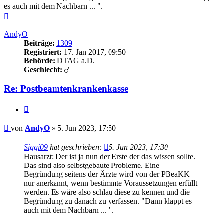
es auch mit dem Nachbarn ... ".
Nach
oben
AndyO
Beiträge:
1309
Registriert:
17. Jan 2017, 09:50
Behörde:
DTAG a.D.
Geschlecht:
Re: Postbeamtenkrankenkasse
Zitieren
Beitrag
von
AndyO
»
5. Jun 2023, 17:50
Siggi09
hat geschrieben:
5. Jun 2023, 17:30
Hausarzt: Der ist ja nun der Erste der das wissen sollte.
Das sind also selbstgebaute Probleme. Eine
Begründung seitens der Ärzte wird von der PBeaKK
nur anerkannt, wenn bestimmte Voraussetzungen erfüllt
werden. Es wäre also schlau diese zu kennen und die
Begründung zu danach zu verfassen. "Dann klappt es
auch mit dem Nachbarn ... ".