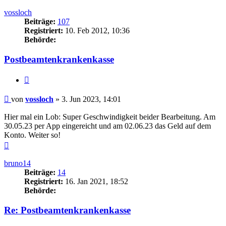
vossloch
Beiträge:
107
Registriert:
10. Feb 2012, 10:36
Behörde:
Postbeamtenkrankenkasse
Zitieren
Beitrag
von
vossloch
»
3. Jun 2023, 14:01
Hier mal ein Lob: Super Geschwindigkeit beider Bearbeitung. Am
30.05.23 per App eingereicht und am 02.06.23 das Geld auf dem
Konto. Weiter so!
Nach
oben
bruno14
Beiträge:
14
Registriert:
16. Jan 2021, 18:52
Behörde:
Re: Postbeamtenkrankenkasse