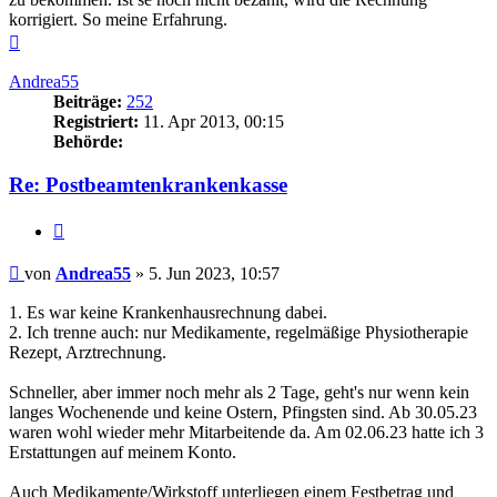
korrigiert. So meine Erfahrung.
Nach
oben
Andrea55
Beiträge:
252
Registriert:
11. Apr 2013, 00:15
Behörde:
Re: Postbeamtenkrankenkasse
Zitieren
Beitrag
von
Andrea55
»
5. Jun 2023, 10:57
1. Es war keine Krankenhausrechnung dabei.
2. Ich trenne auch: nur Medikamente, regelmäßige Physiotherapie
Rezept, Arztrechnung.
Schneller, aber immer noch mehr als 2 Tage, geht's nur wenn kein
langes Wochenende und keine Ostern, Pfingsten sind. Ab 30.05.23
waren wohl wieder mehr Mitarbeitende da. Am 02.06.23 hatte ich 3
Erstattungen auf meinem Konto.
Auch Medikamente/Wirkstoff unterliegen einem Festbetrag und