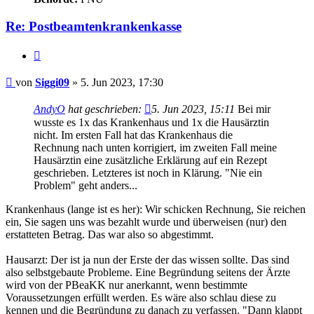
Re: Postbeamtenkrankenkasse
Zitieren
Beitrag
von
Siggi09
»
5. Jun 2023, 17:30
AndyO
hat geschrieben:
5. Jun 2023, 15:11
Bei mir
wusste es 1x das Krankenhaus und 1x die Hausärztin
nicht. Im ersten Fall hat das Krankenhaus die
Rechnung nach unten korrigiert, im zweiten Fall meine
Hausärztin eine zusätzliche Erklärung auf ein Rezept
geschrieben. Letzteres ist noch in Klärung. "Nie ein
Problem" geht anders...
Krankenhaus (lange ist es her): Wir schicken Rechnung, Sie reichen
ein, Sie sagen uns was bezahlt wurde und überweisen (nur) den
erstatteten Betrag. Das war also so abgestimmt.
Hausarzt: Der ist ja nun der Erste der das wissen sollte. Das sind
also selbstgebaute Probleme. Eine Begründung seitens der Ärzte
wird von der PBeaKK nur anerkannt, wenn bestimmte
Voraussetzungen erfüllt werden. Es wäre also schlau diese zu
kennen und die Begründung zu danach zu verfassen. "Dann klappt