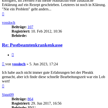
korrigiert, im zweiten Fall meine Hausärztin eine zusätzliche
Erklärung auf ein Rezept geschrieben. Letzteres ist noch in Klärung.
"Nie ein Problem" geht anders...
Nach
oben
vossloch
Beiträge:
107
Registriert:
10. Feb 2012, 10:36
Behörde:
Re: Postbeamtenkrankenkasse
Zitieren
Beitrag
von
vossloch
»
5. Jun 2023, 17:24
Ich habe auch nicht immer gute Erfahrungen bei der Pbeakk
gemacht, aber ich finde diese schnelle Bearbeitungszeit war ein Lob
wert!
Nach
oben
Siggi09
Beiträge:
864
Registriert:
29. Jun 2017, 16:56
Behörde:
PNU