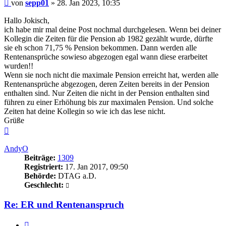
Beitrag
von
sepp01
»
28. Jan 2023, 10:35
Hallo Jokisch,
ich habe mir mal deine Post nochmal durchgelesen. Wenn bei deiner
Kollegin die Zeiten für die Pension ab 1982 gezählt wurde, dürfte
sie eh schon 71,75 % Pension bekommen. Dann werden alle
Rentenansprüche sowieso abgezogen egal wann diese erarbeitet
wurden!!
Wenn sie noch nicht die maximale Pension erreicht hat, werden alle
Rentenansprüche abgezogen, deren Zeiten bereits in der Pension
enthalten sind. Nur Zeiten die nicht in der Pension enthalten sind
führen zu einer Erhöhung bis zur maximalen Pension. Und solche
Zeiten hat deine Kollegin so wie ich das lese nicht.
Grüße
Nach
oben
AndyO
Beiträge:
1309
Registriert:
17. Jan 2017, 09:50
Behörde:
DTAG a.D.
Geschlecht:
Re: ER und Rentenanspruch
Zitieren