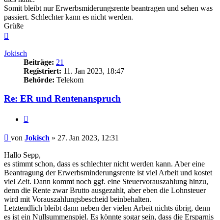
Somit bleibt nur Erwerbsmiderungsrente beantragen und sehen was
passiert. Schlechter kann es nicht werden.
Grüße
Nach
oben
Jokisch
Beiträge:
21
Registriert:
11. Jan 2023, 18:47
Behörde:
Telekom
Re: ER und Rentenanspruch
Zitieren
Beitrag
von
Jokisch
»
27. Jan 2023, 12:31
Hallo Sepp,
es stimmt schon, dass es schlechter nicht werden kann. Aber eine
Beantragung der Erwerbsminderungsrente ist viel Arbeit und kostet
viel Zeit. Dann kommt noch ggf. eine Steuervorauszahlung hinzu,
denn die Rente zwar Brutto ausgezahlt, aber eben die Lohnsteuer
wird mit Vorauszahlungsbescheid beinbehalten.
Letztendlich bleibt dann neben der vielen Arbeit nichts übrig, denn
es ist ein Nullsummenspiel. Es könnte sogar sein, dass die Ersparnis