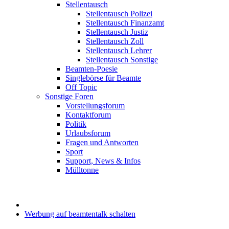
Stellentausch
Stellentausch Polizei
Stellentausch Finanzamt
Stellentausch Justiz
Stellentausch Zoll
Stellentausch Lehrer
Stellentausch Sonstige
Beamten-Poesie
Singlebörse für Beamte
Off Topic
Sonstige Foren
Vorstellungsforum
Kontaktforum
Politik
Urlaubsforum
Fragen und Antworten
Sport
Support, News & Infos
Mülltonne
Werbung auf beamtentalk schalten