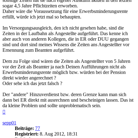
sonstige Zeiten hat sie nach eigener Auskunft aktuell in den letzten
sogar 4,5 Jahre Pflichtzeiten erworben.
Daher wäre die Voraussetzung für eine Erwerbsminderungsrente
erfüllt, würde ich jetzt mal so behaupten.
Im Versorgungsausgleich, den ich nicht gesehen habe, sind die
Zeiten in der Laufbahn als Angestellte aufgeführt. Das kenne ich
aber auch von anderen Kollegen, die in ER oder DUU gegangen
sind und dort sind meines Wissens die Zeiten ans Angestellter vor
Ernennung zum Beamten aufgeführt.
Dem zu Folge sind wären die Zeiten als Angestellter von 5 Jahren
vor der Zeit als Beamter ja nach Deinen Aufführungen nicht als
Erwerbsminderungsrente möglich bzw. würden bei der Pension
direkt wieder angerechnet ?
Oder sehe ich das jetzt falsch ?
Der "andere" Hinzuverdienst bzw. deren Grenze kann man sich
dann bei ER direkt mit ausrechnen und bescheinigen lassen. Das ist
da kleine Problem und sollte unproblematisch sein.
Nach
oben
sepp01
Beiträge:
77
Registriert:
8. Aug 2012, 18:31