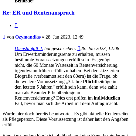
Behörde:
Re: ER und Rentenanspruch
Zitieren
Beitrag
von
Ozymandias
»
28. Jan 2023, 12:49
Dienstunfall_L
hat geschrieben:
28. Jan 2023, 12:08
Um Erwerbsminderungsrente zu erhalten, müssen
bestimmte Voraussetzungen erfüllt sein. Es genügt
nicht, die 60 Monate Wartezeit in Rentenversicherung
irgendwann früher erfüllt zu haben. Bei der skizzierten
Biografie (verbeamtet seit den 80ern) ist die Frage, ob
die weitere Voraussetzung „3 Jahre
Pflicht
beiträge in
den letzten 5 Jahren“ erfüllt sein kann, denn wie zahlt
man als Beamter Pflichtbeiträge in
Rentenversicherung? Dies erst prüfen im
individuellen
Fall, bevor man sich die Arbeit mit dem Antrag macht.
Wurde hier doch bereits beantwortet. Es gibt aktuelle Rentenzeiten
als Pflegeperson. Diese Voraussetzung ist daher laut den Angaben
erfüllt.
Eine ganz andere Frage ist, ob überhaupt eine Erwerbsminderung