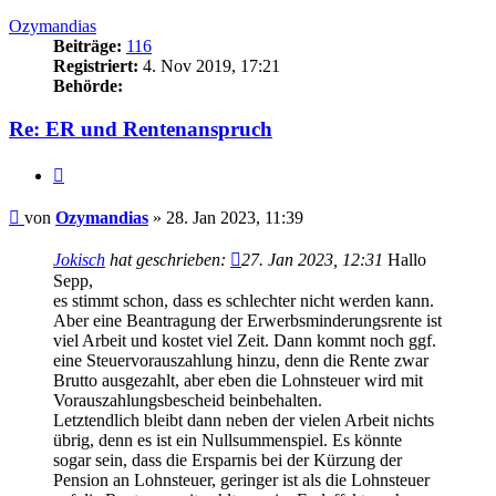
oben
Ozymandias
Beiträge:
116
Registriert:
4. Nov 2019, 17:21
Behörde:
Re: ER und Rentenanspruch
Zitieren
Beitrag
von
Ozymandias
»
28. Jan 2023, 11:39
Jokisch
hat geschrieben:
27. Jan 2023, 12:31
Hallo
Sepp,
es stimmt schon, dass es schlechter nicht werden kann.
Aber eine Beantragung der Erwerbsminderungsrente ist
viel Arbeit und kostet viel Zeit. Dann kommt noch ggf.
eine Steuervorauszahlung hinzu, denn die Rente zwar
Brutto ausgezahlt, aber eben die Lohnsteuer wird mit
Vorauszahlungsbescheid beinbehalten.
Letztendlich bleibt dann neben der vielen Arbeit nichts
übrig, denn es ist ein Nullsummenspiel. Es könnte
sogar sein, dass die Ersparnis bei der Kürzung der
Pension an Lohnsteuer, geringer ist als die Lohnsteuer