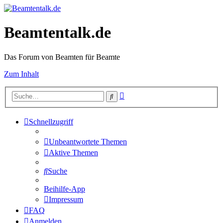
Beamtentalk.de
Das Forum von Beamten für Beamte
Zum Inhalt
Erweiterte
Suche
Suche
Schnellzugriff
Unbeantwortete Themen
Aktive Themen
Suche
Beihilfe-App
Impressum
FAQ
Anmelden