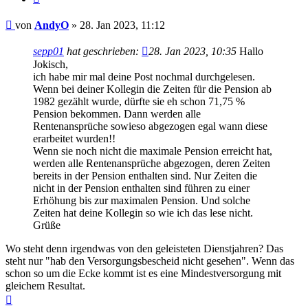
Beitrag
von
AndyO
»
28. Jan 2023, 11:12
sepp01
hat geschrieben:
28. Jan 2023, 10:35
Hallo
Jokisch,
ich habe mir mal deine Post nochmal durchgelesen.
Wenn bei deiner Kollegin die Zeiten für die Pension ab
1982 gezählt wurde, dürfte sie eh schon 71,75 %
Pension bekommen. Dann werden alle
Rentenansprüche sowieso abgezogen egal wann diese
erarbeitet wurden!!
Wenn sie noch nicht die maximale Pension erreicht hat,
werden alle Rentenansprüche abgezogen, deren Zeiten
bereits in der Pension enthalten sind. Nur Zeiten die
nicht in der Pension enthalten sind führen zu einer
Erhöhung bis zur maximalen Pension. Und solche
Zeiten hat deine Kollegin so wie ich das lese nicht.
Grüße
Wo steht denn irgendwas von den geleisteten Dienstjahren? Das
steht nur "hab den Versorgungsbescheid nicht gesehen". Wenn das
schon so um die Ecke kommt ist es eine Mindestversorgung mit
gleichem Resultat.
Nach