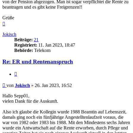
von der Pension abgezogen. Man ist sogar verpflichtet die Rente zu
beantragen und es gibt keine Freigrenzen!!
Grüße
Nach
oben
Jokisch
Beiträge:
21
Registriert:
11. Jan 2023, 18:47
Behörde:
Telekom
Re: ER und Rentenanspruch
Zitieren
Beitrag
von
Jokisch
»
26. Jan 2023, 16:52
Hallo Sepp01,
vielen Dank für die Auskunft.
Also ich glaube die Kollegin wurde 1988 Beamtin auf Lebenszeit,
damals ging noch ein fünfjährige Angestelltenlaufzeit voraus, die
war von 1982 oder 1983 bis 1988. Mit den Mindestens sechs Jahren
wurde ein Antwartschaft auf die Rente erworben, durch Pflege und