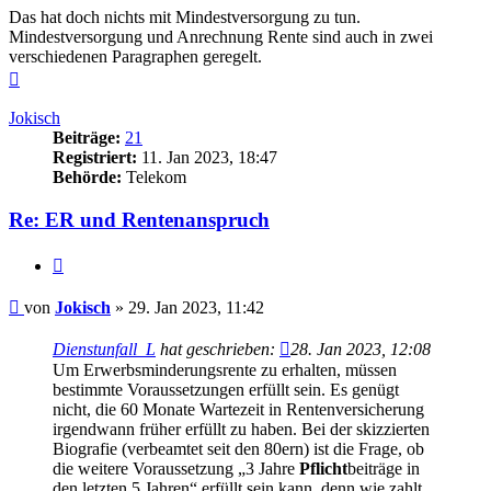
Das hat doch nichts mit Mindestversorgung zu tun.
Mindestversorgung und Anrechnung Rente sind auch in zwei
verschiedenen Paragraphen geregelt.
Nach
oben
Jokisch
Beiträge:
21
Registriert:
11. Jan 2023, 18:47
Behörde:
Telekom
Re: ER und Rentenanspruch
Zitieren
Beitrag
von
Jokisch
»
29. Jan 2023, 11:42
Dienstunfall_L
hat geschrieben:
28. Jan 2023, 12:08
Um Erwerbsminderungsrente zu erhalten, müssen
bestimmte Voraussetzungen erfüllt sein. Es genügt
nicht, die 60 Monate Wartezeit in Rentenversicherung
irgendwann früher erfüllt zu haben. Bei der skizzierten
Biografie (verbeamtet seit den 80ern) ist die Frage, ob
die weitere Voraussetzung „3 Jahre
Pflicht
beiträge in
den letzten 5 Jahren“ erfüllt sein kann, denn wie zahlt