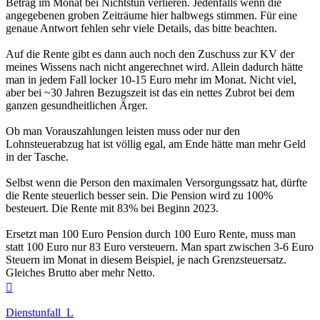
Betrag im Monat bei Nichtstun verlieren. Jedenfalls wenn die
angegebenen groben Zeiträume hier halbwegs stimmen. Für eine
genaue Antwort fehlen sehr viele Details, das bitte beachten.
Auf die Rente gibt es dann auch noch den Zuschuss zur KV der
meines Wissens nach nicht angerechnet wird. Allein dadurch hätte
man in jedem Fall locker 10-15 Euro mehr im Monat. Nicht viel,
aber bei ~30 Jahren Bezugszeit ist das ein nettes Zubrot bei dem
ganzen gesundheitlichen Ärger.
Ob man Vorauszahlungen leisten muss oder nur den
Lohnsteuerabzug hat ist völlig egal, am Ende hätte man mehr Geld
in der Tasche.
Selbst wenn die Person den maximalen Versorgungssatz hat, dürfte
die Rente steuerlich besser sein. Die Pension wird zu 100%
besteuert. Die Rente mit 83% bei Beginn 2023.
Ersetzt man 100 Euro Pension durch 100 Euro Rente, muss man
statt 100 Euro nur 83 Euro versteuern. Man spart zwischen 3-6 Euro
Steuern im Monat in diesem Beispiel, je nach Grenzsteuersatz.
Gleiches Brutto aber mehr Netto.
Nach
oben
Dienstunfall_L