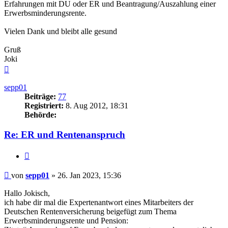
Erfahrungen mit DU oder ER und Beantragung/Auszahlung einer
Erwerbsminderungsrente.
Vielen Dank und bleibt alle gesund
Gruß
Joki
Nach
oben
sepp01
Beiträge:
77
Registriert:
8. Aug 2012, 18:31
Behörde:
Re: ER und Rentenanspruch
Zitieren
Beitrag
von
sepp01
»
26. Jan 2023, 15:36
Hallo Jokisch,
ich habe dir mal die Expertenantwort eines Mitarbeiters der
Deutschen Rentenversicherung beigefügt zum Thema
Erwerbsminderungsrente und Pension: