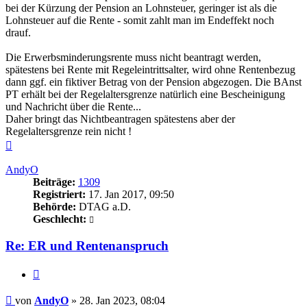
bei der Kürzung der Pension an Lohnsteuer, geringer ist als die
Lohnsteuer auf die Rente - somit zahlt man im Endeffekt noch
drauf.
Die Erwerbsminderungsrente muss nicht beantragt werden,
spätestens bei Rente mit Regeleintrittsalter, wird ohne Rentenbezug
dann ggf. ein fiktiver Betrag von der Pension abgezogen. Die BAnst
PT erhält bei der Regelaltersgrenze natürlich eine Bescheinigung
und Nachricht über die Rente...
Daher bringt das Nichtbeantragen spätestens aber der
Regelaltersgrenze rein nicht !
Nach
oben
AndyO
Beiträge:
1309
Registriert:
17. Jan 2017, 09:50
Behörde:
DTAG a.D.
Geschlecht:
Re: ER und Rentenanspruch
Zitieren
Beitrag
von
AndyO
»
28. Jan 2023, 08:04