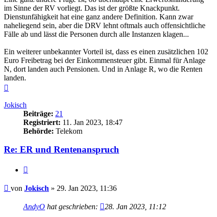
im Sinne der RV vorliegt. Das ist der größte Knackpunkt.
Dienstunfähigkeit hat eine ganz andere Definition. Kann zwar
naheliegend sein, aber die DRV lehnt oftmals auch offensichtliche
Fälle ab und lässt die Personen durch alle Instanzen klagen...
Ein weiterer unbekannter Vorteil ist, dass es einen zusätzlichen 102
Euro Freibetrag bei der Einkommensteuer gibt. Einmal für Anlage
N, dort landen auch Pensionen. Und in Anlage R, wo die Renten
landen.
Nach
oben
Jokisch
Beiträge:
21
Registriert:
11. Jan 2023, 18:47
Behörde:
Telekom
Re: ER und Rentenanspruch
Zitieren
Beitrag
von
Jokisch
»
29. Jan 2023, 11:36
AndyO
hat geschrieben:
28. Jan 2023, 11:12