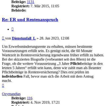
Beiträge:
1131
Registriert:
7. Mär 2015, 11:05
Behörde:
Re: ER und Rentenanspruch
Zitieren
Beitrag
von
Dienstunfall_L
»
28. Jan 2023, 12:08
Um Erwerbsminderungsrente zu erhalten, müssen bestimmte
Voraussetzungen erfüllt sein. Es genügt nicht, die 60 Monate
Wartezeit in Rentenversicherung irgendwann früher erfüllt zu haben.
Bei der skizzierten Biografie (verbeamtet seit den 80ern) ist die
Frage, ob die weitere Voraussetzung „3 Jahre
Pflicht
beiträge in den
letzten 5 Jahren“ erfüllt sein kann, denn wie zahlt man als Beamter
Pflichtbeiträge in Rentenversicherung? Dies erst prüfen im
individuellen
Fall, bevor man sich die Arbeit mit dem Antrag
macht.
Nach
oben
Ozymandias
Beiträge:
116
Registriert:
4. Nov 2019, 17:21