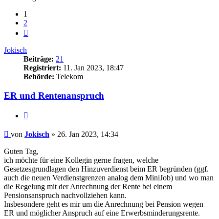
1
2
Nächste
Jokisch
Beiträge:
21
Registriert:
11. Jan 2023, 18:47
Behörde:
Telekom
ER und Rentenanspruch
Zitieren
Beitrag
von
Jokisch
»
26. Jan 2023, 14:34
Guten Tag,
ich möchte für eine Kollegin gerne fragen, welche
Gesetzesgrundlagen den Hinzuverdienst beim ER begründen (ggf.
auch die neuen Verdienstgrenzen analog dem MiniJob) und wo man
die Regelung mit der Anrechnung der Rente bei einem
Pensionsanspruch nachvollziehen kann.
Insbesondere geht es mir um die Anrechnung bei Pension wegen
ER und möglicher Anspruch auf eine Erwerbsminderungsrente.