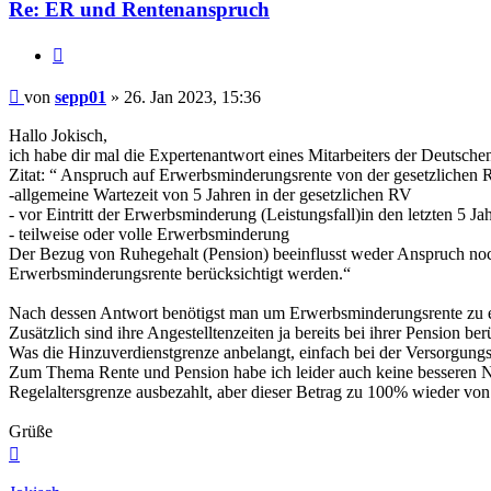
Re: ER und Rentenanspruch
Zitieren
Beitrag
von
sepp01
»
26. Jan 2023, 15:36
Hallo Jokisch,
ich habe dir mal die Expertenantwort eines Mitarbeiters der Deuts
Zitat: “ Anspruch auf Erwerbsminderungsrente von der gesetzlichen R
-allgemeine Wartezeit von 5 Jahren in der gesetzlichen RV
- vor Eintritt der Erwerbsminderung (Leistungsfall)in den letzten 5 Jah
- teilweise oder volle Erwerbsminderung
Der Bezug von Ruhegehalt (Pension) beeinflusst weder Anspruch noch
Erwerbsminderungsrente berücksichtigt werden.“
Nach dessen Antwort benötigst man um Erwerbsminderungsrente zu erha
Zusätzlich sind ihre Angestelltenzeiten ja bereits bei ihrer Pension 
Was die Hinzuverdienstgrenze anbelangt, einfach bei der Versorgungsa
Zum Thema Rente und Pension habe ich leider auch keine besseren Nac
Regelaltersgrenze ausbezahlt, aber dieser Betrag zu 100% wieder von 
Grüße
Nach
oben