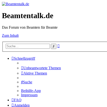
Beamtentalk.de
Das Forum von Beamten für Beamte
Zum Inhalt
Erweiterte
Suche
Suche
Schnellzugriff
Unbeantwortete Themen
Aktive Themen
Suche
Beihilfe-App
Impressum
FAQ
Anmelden