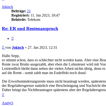
oben
Jokisch
Beiträge:
21
Registriert:
11. Jan 2023, 18:47
Behörde:
Telekom
Re: ER und Rentenanspruch
Zitieren
Beitrag
von
Jokisch
»
27. Jan 2023, 12:31
Hallo Sepp,
es stimmt schon, dass es schlechter nicht werden kann. Aber eine Be
Rente zwar Brutto ausgezahlt, aber eben die Lohnsteuer wird mit Vo
Letztendlich bleibt dann neben der vielen Arbeit nichts übrig, denn es
auf die Rente - somit zahlt man im Endeffekt noch drauf.
Die Erwerbsminderungsrente muss nicht beantragt werden, spätestens 
der Regelaltersgrenze natürlich eine Bescheinigung und Nachricht übe
Daher bringt das Nichtbeantragen spätestens aber der Regelaltersgrenz
Nach
oben
AndyO