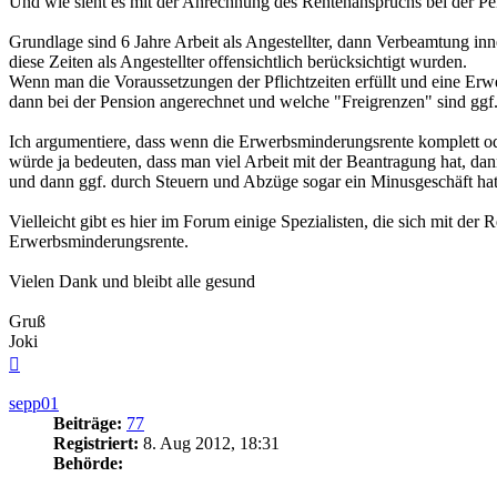
Und wie sieht es mit der Anrechnung des Rentenanspruchs bei der Pe
Grundlage sind 6 Jahre Arbeit als Angestellter, dann Verbeamtung inn
diese Zeiten als Angestellter offensichtlich berücksichtigt wurden.
Wenn man die Voraussetzungen der Pflichtzeiten erfüllt und eine Er
dann bei der Pension angerechnet und welche "Freigrenzen" sind ggf
Ich argumentiere, dass wenn die Erwerbsminderungsrente komplett ode
würde ja bedeuten, dass man viel Arbeit mit der Beantragung hat, dan
und dann ggf. durch Steuern und Abzüge sogar ein Minusgeschäft hat
Vielleicht gibt es hier im Forum einige Spezialisten, die sich mit d
Erwerbsminderungsrente.
Vielen Dank und bleibt alle gesund
Gruß
Joki
Nach
oben
sepp01
Beiträge:
77
Registriert:
8. Aug 2012, 18:31
Behörde: