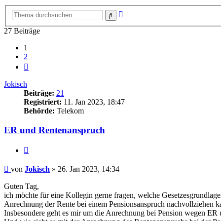
Erweiterte
Suche
Suche
27 Beiträge
1
2
Nächste
Jokisch
Beiträge:
21
Registriert:
11. Jan 2023, 18:47
Behörde:
Telekom
ER und Rentenanspruch
Zitieren
Beitrag
von
Jokisch
»
26. Jan 2023, 14:34
Guten Tag,
ich möchte für eine Kollegin gerne fragen, welche Gesetzesgrundla
Anrechnung der Rente bei einem Pensionsanspruch nachvollziehen k
Insbesondere geht es mir um die Anrechnung bei Pension wegen ER 