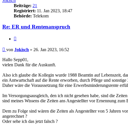
Jokisch
Beiträge:
21
Registriert:
11. Jan 2023, 18:47
Behörde:
Telekom
Re: ER und Rentenanspruch
Zitieren
Beitrag
von
Jokisch
»
26. Jan 2023, 16:52
Hallo Sepp01,
vielen Dank für die Auskunft.
Also ich glaube die Kollegin wurde 1988 Beamtin auf Lebenszeit, dam
ein Antwartschaft auf die Rente erworben, durch Pflege und sonstige Z
Daher wäre die Voraussetzung für eine Erwerbsminderungsrente erfüll
Im Versorgungsausgleich, den ich nicht gesehen habe, sind die Zeite
sind meines Wissens die Zeiten ans Angestellter vor Ernennung zum 
Dem zu Folge sind wären die Zeiten als Angestellter von 5 Jahren vo
angerechnet ?
Oder sehe ich das jetzt falsch ?