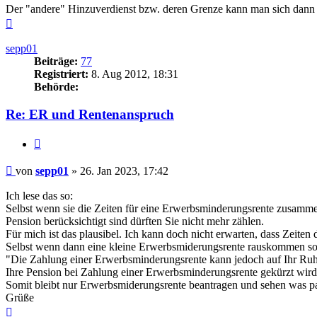
Der "andere" Hinzuverdienst bzw. deren Grenze kann man sich dann be
Nach
oben
sepp01
Beiträge:
77
Registriert:
8. Aug 2012, 18:31
Behörde:
Re: ER und Rentenanspruch
Zitieren
Beitrag
von
sepp01
»
26. Jan 2023, 17:42
Ich lese das so:
Selbst wenn sie die Zeiten für eine Erwerbsminderungsrente zusamme
Pension berücksichtigt sind dürften Sie nicht mehr zählen.
Für mich ist das plausibel. Ich kann doch nicht erwarten, dass Zeite
Selbst wenn dann eine kleine Erwerbsmiderungsrente rauskommen soll
"Die Zahlung einer Erwerbsminderungsrente kann jedoch auf Ihr Ruheg
Ihre Pension bei Zahlung einer Erwerbsminderungsrente gekürzt wir
Somit bleibt nur Erwerbsmiderungsrente beantragen und sehen was pas
Grüße
Nach