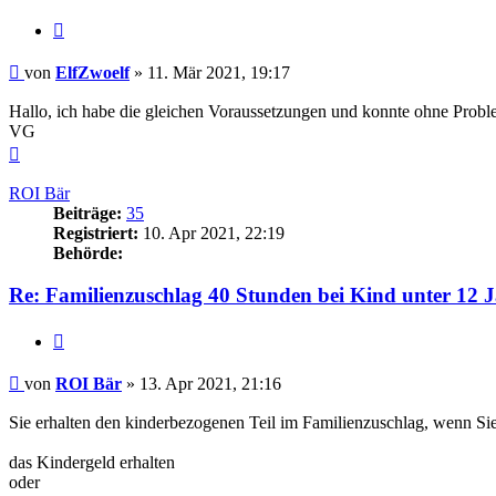
Zitieren
Beitrag
von
ElfZwoelf
»
11. Mär 2021, 19:17
Hallo, ich habe die gleichen Voraussetzungen und konnte ohne Probl
VG
Nach
oben
ROI Bär
Beiträge:
35
Registriert:
10. Apr 2021, 22:19
Behörde:
Re: Familienzuschlag 40 Stunden bei Kind unter 12 
Zitieren
Beitrag
von
ROI Bär
»
13. Apr 2021, 21:16
Sie erhalten den kinderbezogenen Teil im Familienzuschlag, wenn Si
das Kindergeld erhalten
oder