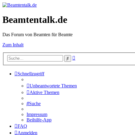
Beamtentalk.de
Das Forum von Beamten für Beamte
Zum Inhalt
Erweiterte
Suche
Suche
Schnellzugriff
Unbeantwortete Themen
Aktive Themen
Suche
Impressum
Beihilfe-App
FAQ
Anmelden