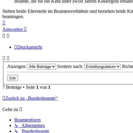
Beamte, die für ein Kind unter zwölf Jahren Kindergeld erhalte
Stehen beide Elternteile im Beamtenverhältnis und beziehen beide Kin
beantragen.
Nach
oben
Antworten
Druckansicht
Anzeigen:
Sortiere nach:
Richt
7 Beiträge • Seite
1
von
1
Zurück zu „Bundesbeamte“
Gehe zu
Beamtenforen
↳ Allgemeines
↳ Bundesbeamte