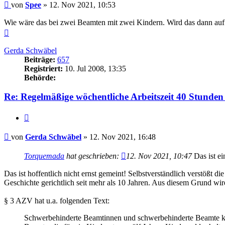
Beitrag
von
Spee
»
12. Nov 2021, 10:53
Wie wäre das bei zwei Beamten mit zwei Kindern. Wird das dann auf je
Nach
oben
Gerda Schwäbel
Beiträge:
657
Registriert:
10. Jul 2008, 13:35
Behörde:
Re: Regelmäßige wöchentliche Arbeitszeit 40 Stunden
Zitieren
Beitrag
von
Gerda Schwäbel
»
12. Nov 2021, 16:48
Torquemada
hat geschrieben:
12. Nov 2021, 10:47
Das ist ei
Das ist hoffentlich nicht ernst gemeint! Selbstverständlich verstößt
Geschichte gerichtlich seit mehr als 10 Jahren. Aus diesem Grund wir
§ 3 AZV hat u.a. folgenden Text:
Schwerbehinderte Beamtinnen und schwerbehinderte Beamte kön