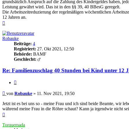
grundsätzlich Anspruch auf die Zahlung des Kindergeldes haben, jedoc
Leistung gewährt wird. Das ist in den §§ 39, 40 BBesG geregelt.
Die Arbeitszeitreduzierung der regelmäßigen wöchentlichen Arbeitsze
12 Jahren an.
Nach
oben
Robauke
Beiträge:
4
Registriert:
27. Okt 2021, 12:50
Behörde:
BAMF
Geschlecht:
Re: Familienzuschlag 40 Stunden bei Kind unter 12 
Zitieren
Beitrag
von
Robauke
»
11. Nov 2021, 19:50
Jetzt ist es bei uns so - meine Frau und ich sind beide Beamte, wir le
während meine Frau in die Röhre schaut? Kann ja irgendwie nicht sei
Nach
oben
Torquemada