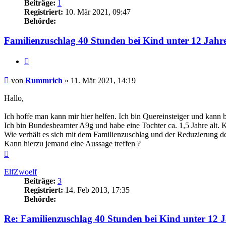
Beiträge:
1
Registriert:
10. Mär 2021, 09:47
Behörde:
Familienzuschlag 40 Stunden bei Kind unter 12 Jahr
Zitieren
Beitrag
von
Rummrich
»
11. Mär 2021, 14:19
Hallo,
Ich hoffe man kann mir hier helfen. Ich bin Quereinsteiger und kann 
Ich bin Bundesbeamter A9g und habe eine Tochter ca. 1,5 Jahre alt. Kin
Wie verhält es sich mit dem Familienzuschlag und der Reduzierung de
Kann hierzu jemand eine Aussage treffen ?
Nach
oben
ElfZwoelf
Beiträge:
3
Registriert:
14. Feb 2013, 17:35
Behörde:
Re: Familienzuschlag 40 Stunden bei Kind unter 12 