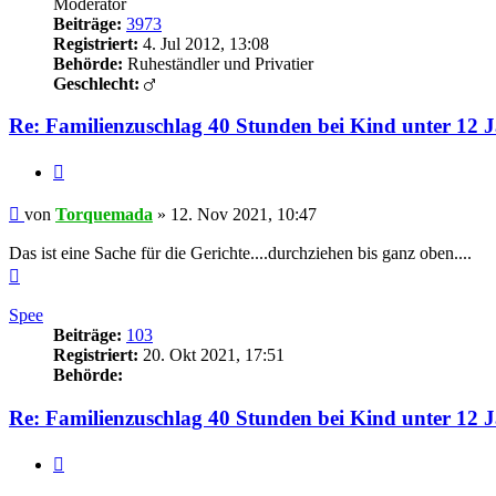
Moderator
Beiträge:
3973
Registriert:
4. Jul 2012, 13:08
Behörde:
Ruheständler und Privatier
Geschlecht:
Re: Familienzuschlag 40 Stunden bei Kind unter 12 
Zitieren
Beitrag
von
Torquemada
»
12. Nov 2021, 10:47
Das ist eine Sache für die Gerichte....durchziehen bis ganz oben....
Nach
oben
Spee
Beiträge:
103
Registriert:
20. Okt 2021, 17:51
Behörde:
Re: Familienzuschlag 40 Stunden bei Kind unter 12 
Zitieren