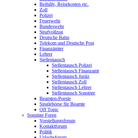
Beihilfe, Reisekosten etc.
Zoll
Polizei
Feuerwehr
Bundeswehr
Strafvollzug
Deutsche Bahn
Telekom und Deutsche Post
Finanzämter
Lehrer
Stellentausch
Stellentausch Polizei
Stellentausch Finanzamt
Stellentausch Justiz
Stellentausch Zoll
Stellentausch Lehrer
Stellentausch Sonstige
Beamten-Poesie
Singlebörse für Beamte
Off Topic
Sonstige Foren
Vorstellungsforum
Kontaktforum
Politik
Urlaubsforum