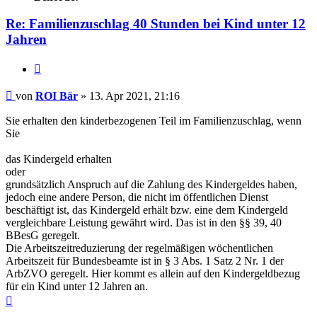
Re: Familienzuschlag 40 Stunden bei Kind unter 12
Jahren
Zitieren
Beitrag
von
ROI Bär
»
13. Apr 2021, 21:16
Sie erhalten den kinderbezogenen Teil im Familienzuschlag, wenn
Sie
das Kindergeld erhalten
oder
grundsätzlich Anspruch auf die Zahlung des Kindergeldes haben,
jedoch eine andere Person, die nicht im öffentlichen Dienst
beschäftigt ist, das Kindergeld erhält bzw. eine dem Kindergeld
vergleichbare Leistung gewährt wird. Das ist in den §§ 39, 40
BBesG geregelt.
Die Arbeitszeitreduzierung der regelmäßigen wöchentlichen
Arbeitszeit für Bundesbeamte ist in § 3 Abs. 1 Satz 2 Nr. 1 der
ArbZVO geregelt. Hier kommt es allein auf den Kindergeldbezug
für ein Kind unter 12 Jahren an.
Nach
oben