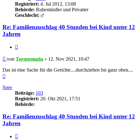
Registriert:
4. Jul 2012, 13:08
Behörde:
Ruheständler und Privatier
Geschlecht:
Re: Familienzuschlag 40 Stunden bei Kind unter 12
Jahren
Zitieren
Beitrag
von
Torquemada
»
12. Nov 2021, 10:47
Das ist eine Sache für die Gerichte....durchziehen bis ganz oben....
Nach
oben
Spee
Beiträge:
103
Registriert:
20. Okt 2021, 17:51
Behörde:
Re: Familienzuschlag 40 Stunden bei Kind unter 12
Jahren
Zitieren