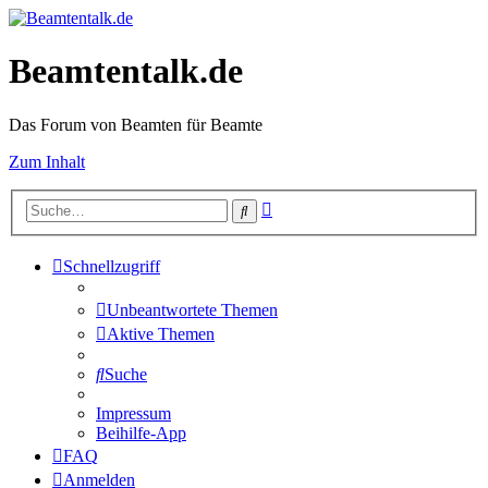
Beamtentalk.de
Das Forum von Beamten für Beamte
Zum Inhalt
Erweiterte
Suche
Suche
Schnellzugriff
Unbeantwortete Themen
Aktive Themen
Suche
Impressum
Beihilfe-App
FAQ
Anmelden