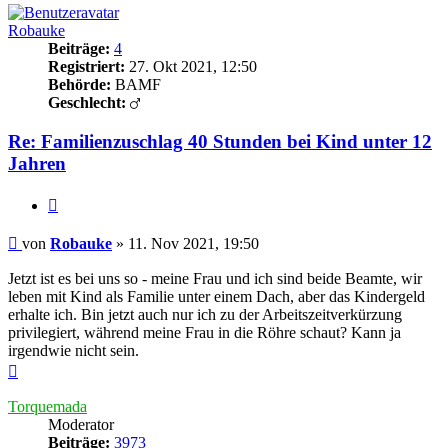
Robauke
Beiträge:
4
Registriert:
27. Okt 2021, 12:50
Behörde:
BAMF
Geschlecht:
Re: Familienzuschlag 40 Stunden bei Kind unter 12
Jahren
Zitieren
Beitrag
von
Robauke
»
11. Nov 2021, 19:50
Jetzt ist es bei uns so - meine Frau und ich sind beide Beamte, wir
leben mit Kind als Familie unter einem Dach, aber das Kindergeld
erhalte ich. Bin jetzt auch nur ich zu der Arbeitszeitverkürzung
privilegiert, während meine Frau in die Röhre schaut? Kann ja
irgendwie nicht sein.
Nach
oben
Torquemada
Moderator
Beiträge:
3973