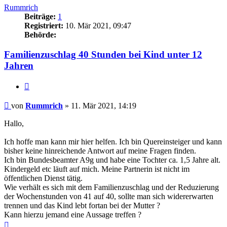
Rummrich
Beiträge:
1
Registriert:
10. Mär 2021, 09:47
Behörde:
Familienzuschlag 40 Stunden bei Kind unter 12
Jahren
Zitieren
Beitrag
von
Rummrich
»
11. Mär 2021, 14:19
Hallo,
Ich hoffe man kann mir hier helfen. Ich bin Quereinsteiger und kann
bisher keine hinreichende Antwort auf meine Fragen finden.
Ich bin Bundesbeamter A9g und habe eine Tochter ca. 1,5 Jahre alt.
Kindergeld etc läuft auf mich. Meine Partnerin ist nicht im
öffentlichen Dienst tätig.
Wie verhält es sich mit dem Familienzuschlag und der Reduzierung
der Wochenstunden von 41 auf 40, sollte man sich widererwarten
trennen und das Kind lebt fortan bei der Mutter ?
Kann hierzu jemand eine Aussage treffen ?
Nach