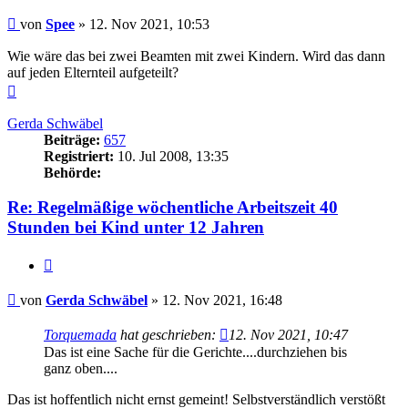
Beitrag
von
Spee
»
12. Nov 2021, 10:53
Wie wäre das bei zwei Beamten mit zwei Kindern. Wird das dann
auf jeden Elternteil aufgeteilt?
Nach
oben
Gerda Schwäbel
Beiträge:
657
Registriert:
10. Jul 2008, 13:35
Behörde:
Re: Regelmäßige wöchentliche Arbeitszeit 40
Stunden bei Kind unter 12 Jahren
Zitieren
Beitrag
von
Gerda Schwäbel
»
12. Nov 2021, 16:48
Torquemada
hat geschrieben:
12. Nov 2021, 10:47
Das ist eine Sache für die Gerichte....durchziehen bis
ganz oben....
Das ist hoffentlich nicht ernst gemeint! Selbstverständlich verstößt