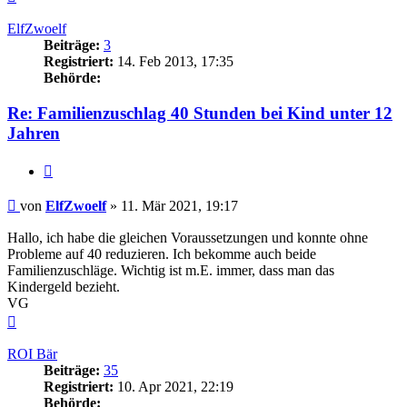
oben
ElfZwoelf
Beiträge:
3
Registriert:
14. Feb 2013, 17:35
Behörde:
Re: Familienzuschlag 40 Stunden bei Kind unter 12
Jahren
Zitieren
Beitrag
von
ElfZwoelf
»
11. Mär 2021, 19:17
Hallo, ich habe die gleichen Voraussetzungen und konnte ohne
Probleme auf 40 reduzieren. Ich bekomme auch beide
Familienzuschläge. Wichtig ist m.E. immer, dass man das
Kindergeld bezieht.
VG
Nach
oben
ROI Bär
Beiträge:
35
Registriert:
10. Apr 2021, 22:19
Behörde: