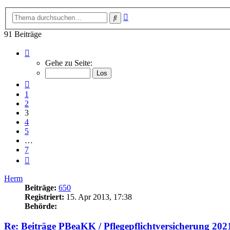
Erweiterte
Suche
Suche
91 Beiträge
Seite
3
Gehe zu Seite:
von
7
Vorherige
1
2
3
4
5
…
7
Nächste
Herm
Beiträge:
650
Registriert:
15. Apr 2013, 17:38
Behörde:
Re: Beiträge PBeaKK / Pflegepflichtversicherung 202