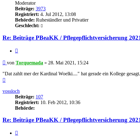
Moderator
Beiträge:
3973
Registriert:
4. Jul 2012, 13:08
Behörde:
Ruheständler und Privatier
Geschlecht:
Re: Beiträge PBeaKK / Pflegepflichtversicherung 202
Zitieren
Beitrag
von
Torquemada
»
28. Mai 2021, 15:24
"Dat zahlt mer der Kardinal Woelki...." hat gerade ein Kollege gesagt.
Nach
oben
vossloch
Beiträge:
107
Registriert:
10. Feb 2012, 10:36
Behörde:
Re: Beiträge PBeaKK / Pflegepflichtversicherung 202
Zitieren