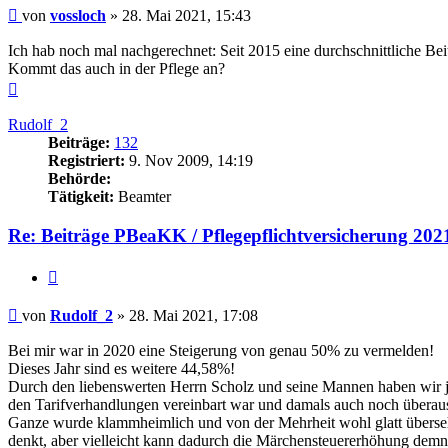
Beitrag
von
vossloch
»
28. Mai 2021, 15:43
Ich hab noch mal nachgerechnet: Seit 2015 eine durchschnittliche B
Kommt das auch in der Pflege an?
Nach
oben
Rudolf_2
Beiträge:
132
Registriert:
9. Nov 2009, 14:19
Behörde:
Tätigkeit:
Beamter
Re: Beiträge PBeaKK / Pflegepflichtversicherung 202
Zitieren
Beitrag
von
Rudolf_2
»
28. Mai 2021, 17:08
Bei mir war in 2020 eine Steigerung von genau 50% zu vermelden!
Dieses Jahr sind es weitere 44,58%!
Durch den liebenswerten Herrn Scholz und seine Mannen haben wir ja 
den Tarifverhandlungen vereinbart war und damals auch noch überau
Ganze wurde klammheimlich und von der Mehrheit wohl glatt überse
denkt, aber vielleicht kann dadurch die Märchensteuererhöhung demn