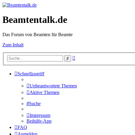
Beamtentalk.de
Das Forum von Beamten für Beamte
Zum Inhalt
Erweiterte
Suche
Suche
Schnellzugriff
Unbeantwortete Themen
Aktive Themen
Suche
Impressum
Beihilfe-App
FAQ
Anmelden