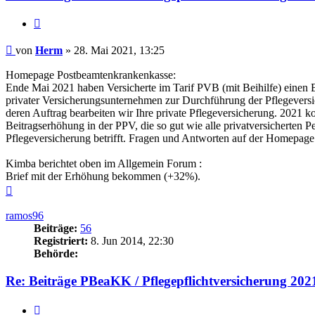
Zitieren
Beitrag
von
Herm
»
28. Mai 2021, 13:25
Homepage Postbeamtenkrankenkasse:
Ende Mai 2021 haben Versicherte im Tarif PVB (mit Beihilfe) einen 
privater Versicherungsunternehmen zur Durchführung der Pflegeversi
deren Auftrag bearbeiten wir Ihre private Pflegeversicherung. 2021 k
Beitragserhöhung in der PPV, die so gut wie alle privatversicherten P
Pflegeversicherung betrifft. Fragen und Antworten auf der Homepag
Kimba berichtet oben im Allgemein Forum :
Brief mit der Erhöhung bekommen (+32%).
Nach
oben
ramos96
Beiträge:
56
Registriert:
8. Jun 2014, 22:30
Behörde:
Re: Beiträge PBeaKK / Pflegepflichtversicherung 202
Zitieren