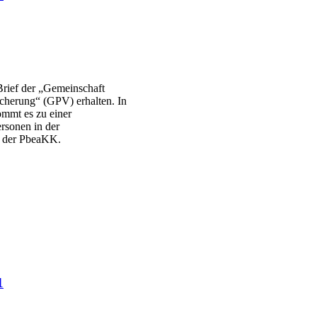
Brief der „Gemeinschaft
cherung“ (GPV) erhalten. In
ommt es zu einer
ersonen in der
e der PbeaKK.
1