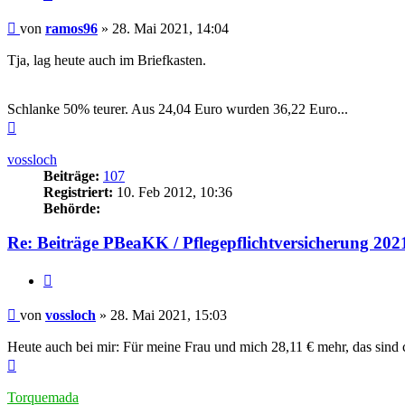
Beitrag
von
ramos96
»
28. Mai 2021, 14:04
Tja, lag heute auch im Briefkasten.
Schlanke 50% teurer. Aus 24,04 Euro wurden 36,22 Euro...
Nach
oben
vossloch
Beiträge:
107
Registriert:
10. Feb 2012, 10:36
Behörde:
Re: Beiträge PBeaKK / Pflegepflichtversicherung 202
Zitieren
Beitrag
von
vossloch
»
28. Mai 2021, 15:03
Heute auch bei mir: Für meine Frau und mich 28,11 € mehr, das sind
Nach
oben
Torquemada