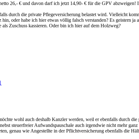
etto 26,- € und davon darf ich jetzt 14,90- € für die GPV abzweigen! I
ls durch die private Pflegeversicherung belastet wird. Vielleicht kom
hin, oder habe ich hier etwas völlig falsch verstanden? Es geistern j
äge als Zuschuss kassieren. Oder bin ich hier auf dem Holzweg?
1
öchte wohl auch deshalb Kanzler werden, weil er ebenfalls durch die p
nebst steuerfreier Aufwandspauschale auch irgendwie nicht mehr ganz h
en, genau wie Angestellte in der Pflichtversicherung ebenfalls die Hälf