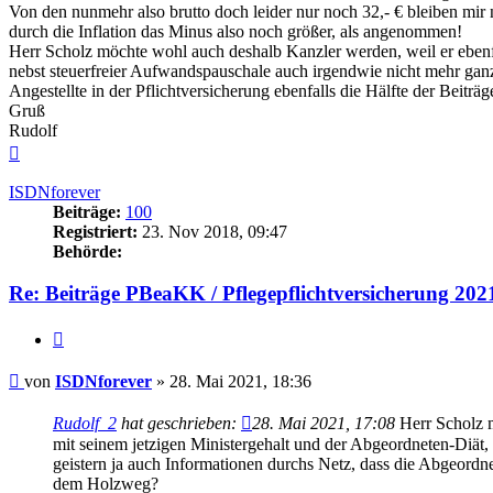
Von den nunmehr also brutto doch leider nur noch 32,- € bleiben mir n
durch die Inflation das Minus also noch größer, als angenommen!
Herr Scholz möchte wohl auch deshalb Kanzler werden, weil er ebenfal
nebst steuerfreier Aufwandspauschale auch irgendwie nicht mehr ganz 
Angestellte in der Pflichtversicherung ebenfalls die Hälfte der Beitr
Gruß
Rudolf
Nach
oben
ISDNforever
Beiträge:
100
Registriert:
23. Nov 2018, 09:47
Behörde:
Re: Beiträge PBeaKK / Pflegepflichtversicherung 202
Zitieren
Beitrag
von
ISDNforever
»
28. Mai 2021, 18:36
Rudolf_2
hat geschrieben:
28. Mai 2021, 17:08
Herr Scholz m
mit seinem jetzigen Ministergehalt und der Abgeordneten-Diät, 
geistern ja auch Informationen durchs Netz, dass die Abgeordnet
dem Holzweg?