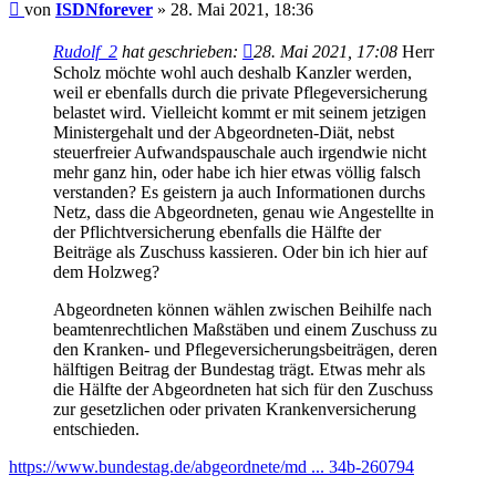
Beitrag
von
ISDNforever
»
28. Mai 2021, 18:36
Rudolf_2
hat geschrieben:
28. Mai 2021, 17:08
Herr
Scholz möchte wohl auch deshalb Kanzler werden,
weil er ebenfalls durch die private Pflegeversicherung
belastet wird. Vielleicht kommt er mit seinem jetzigen
Ministergehalt und der Abgeordneten-Diät, nebst
steuerfreier Aufwandspauschale auch irgendwie nicht
mehr ganz hin, oder habe ich hier etwas völlig falsch
verstanden? Es geistern ja auch Informationen durchs
Netz, dass die Abgeordneten, genau wie Angestellte in
der Pflichtversicherung ebenfalls die Hälfte der
Beiträge als Zuschuss kassieren. Oder bin ich hier auf
dem Holzweg?
Abgeordneten können wählen zwischen Beihilfe nach
beamtenrechtlichen Maßstäben und einem Zuschuss zu
den Kranken- und Pflegeversicherungsbeiträgen, deren
hälftigen Beitrag der Bundestag trägt. Etwas mehr als
die Hälfte der Abgeordneten hat sich für den Zuschuss
zur gesetzlichen oder privaten Krankenversicherung
entschieden.
https://www.bundestag.de/abgeordnete/md ... 34b-260794