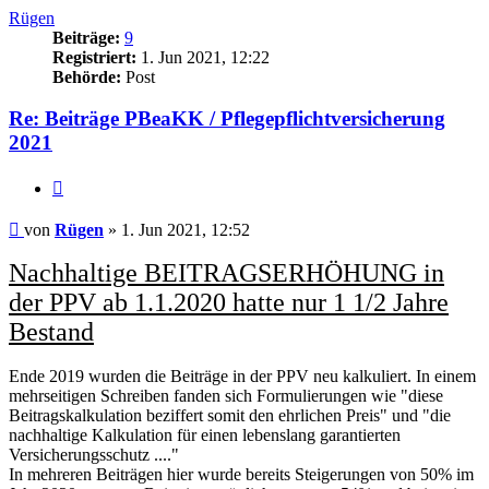
Rügen
Beiträge:
9
Registriert:
1. Jun 2021, 12:22
Behörde:
Post
Re: Beiträge PBeaKK / Pflegepflichtversicherung
2021
Zitieren
Beitrag
von
Rügen
»
1. Jun 2021, 12:52
Nachhaltige BEITRAGSERHÖHUNG in
der PPV ab 1.1.2020 hatte nur 1 1/2 Jahre
Bestand
Ende 2019 wurden die Beiträge in der PPV neu kalkuliert. In einem
mehrseitigen Schreiben fanden sich Formulierungen wie "diese
Beitragskalkulation beziffert somit den ehrlichen Preis" und "die
nachhaltige Kalkulation für einen lebenslang garantierten
Versicherungsschutz ...."
In mehreren Beiträgen hier wurde bereits Steigerungen von 50% im