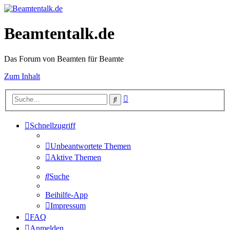
Beamtentalk.de
Das Forum von Beamten für Beamte
Zum Inhalt
Erweiterte
Suche
Suche
Schnellzugriff
Unbeantwortete Themen
Aktive Themen
Suche
Beihilfe-App
Impressum
FAQ
Anmelden