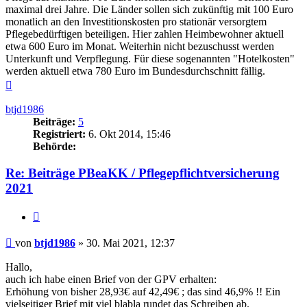
maximal drei Jahre. Die Länder sollen sich zukünftig mit 100 Euro
monatlich an den Investitionskosten pro stationär versorgtem
Pflegebedürftigen beteiligen. Hier zahlen Heimbewohner aktuell
etwa 600 Euro im Monat. Weiterhin nicht bezuschusst werden
Unterkunft und Verpflegung. Für diese sogenannten "Hotelkosten"
werden aktuell etwa 780 Euro im Bundesdurchschnitt fällig.
Nach
oben
btjd1986
Beiträge:
5
Registriert:
6. Okt 2014, 15:46
Behörde:
Re: Beiträge PBeaKK / Pflegepflichtversicherung
2021
Zitieren
Beitrag
von
btjd1986
»
30. Mai 2021, 12:37
Hallo,
auch ich habe einen Brief von der GPV erhalten:
Erhöhung von bisher 28,93€ auf 42,49€ ; das sind 46,9% !! Ein
vielseitiger Brief mit viel blabla rundet das Schreiben ab.