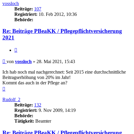
vossloch
Beiträge:
107
Registriert:
10. Feb 2012, 10:36
Behörde:
Re: Beiträge PBeaKK / Pflegepflichtversicherung
2021
Zitieren
Beitrag
von
vossloch
»
28. Mai 2021, 15:43
Ich hab noch mal nachgerechnet: Seit 2015 eine durchschnittliche
Beitragserhöhung von 20% im Jahr!
Kommt das auch in der Pflege an?
Nach
oben
Rudolf_2
Beiträge:
132
Registriert:
9. Nov 2009, 14:19
Behörde:
Tätigkeit:
Beamter
Re: Beiträge PBeaKK / Pflegepflichtversicherung