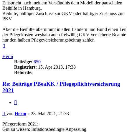
Entspricht nach meinem Verständnis dem Modell der pauschalen
Beihilfe in Hamburg.
Beihilfe, hälftiger Zuschuss zur GKV oder hälftiger Zuschuss zur
PKV
Aber die Beihilfe übernimmt in allen Ländern und Bund einen Teil
der Pflegekosten weshalb auch freiwillig GKV versicherte Beamte
nur den halben Pflegeversicherungsbeitrag zahlen
Nach
oben
Herm
Beiträge:
650
Registriert:
15. Apr 2013, 17:38
Behörde:
Re: Beiträge PBeaKK / Pflegepflichtversicherung
2021
Zitieren
Beitrag
von
Herm
»
28. Mai 2021, 21:33
Pflegereform 2021:
Gut zu wissen: Inflationsbedingte Anpassung