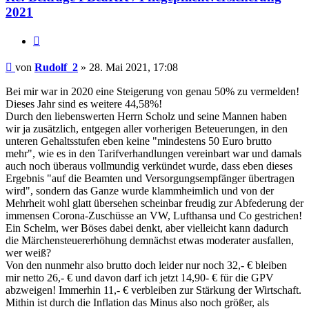
2021
Zitieren
Beitrag
von
Rudolf_2
»
28. Mai 2021, 17:08
Bei mir war in 2020 eine Steigerung von genau 50% zu vermelden!
Dieses Jahr sind es weitere 44,58%!
Durch den liebenswerten Herrn Scholz und seine Mannen haben
wir ja zusätzlich, entgegen aller vorherigen Beteuerungen, in den
unteren Gehaltsstufen eben keine "mindestens 50 Euro brutto
mehr", wie es in den Tarifverhandlungen vereinbart war und damals
auch noch überaus vollmundig verkündet wurde, dass eben dieses
Ergebnis "auf die Beamten und Versorgungsempfänger übertragen
wird", sondern das Ganze wurde klammheimlich und von der
Mehrheit wohl glatt übersehen scheinbar freudig zur Abfederung der
immensen Corona-Zuschüsse an VW, Lufthansa und Co gestrichen!
Ein Schelm, wer Böses dabei denkt, aber vielleicht kann dadurch
die Märchensteuererhöhung demnächst etwas moderater ausfallen,
wer weiß?
Von den nunmehr also brutto doch leider nur noch 32,- € bleiben
mir netto 26,- € und davon darf ich jetzt 14,90- € für die GPV
abzweigen! Immerhin 11,- € verbleiben zur Stärkung der Wirtschaft.
Mithin ist durch die Inflation das Minus also noch größer, als