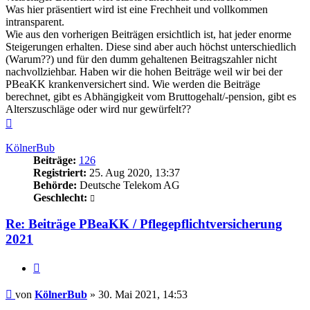
Was hier präsentiert wird ist eine Frechheit und vollkommen
intransparent.
Wie aus den vorherigen Beiträgen ersichtlich ist, hat jeder enorme
Steigerungen erhalten. Diese sind aber auch höchst unterschiedlich
(Warum??) und für den dumm gehaltenen Beitragszahler nicht
nachvollziehbar. Haben wir die hohen Beiträge weil wir bei der
PBeaKK krankenversichert sind. Wie werden die Beiträge
berechnet, gibt es Abhängigkeit vom Bruttogehalt/-pension, gibt es
Alterszuschläge oder wird nur gewürfelt??
Nach
oben
KölnerBub
Beiträge:
126
Registriert:
25. Aug 2020, 13:37
Behörde:
Deutsche Telekom AG
Geschlecht:
Re: Beiträge PBeaKK / Pflegepflichtversicherung
2021
Zitieren
Beitrag
von
KölnerBub
»
30. Mai 2021, 14:53