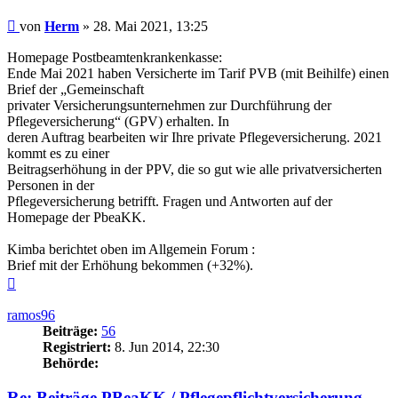
Beitrag
von
Herm
»
28. Mai 2021, 13:25
Homepage Postbeamtenkrankenkasse:
Ende Mai 2021 haben Versicherte im Tarif PVB (mit Beihilfe) einen
Brief der „Gemeinschaft
privater Versicherungsunternehmen zur Durchführung der
Pflegeversicherung“ (GPV) erhalten. In
deren Auftrag bearbeiten wir Ihre private Pflegeversicherung. 2021
kommt es zu einer
Beitragserhöhung in der PPV, die so gut wie alle privatversicherten
Personen in der
Pflegeversicherung betrifft. Fragen und Antworten auf der
Homepage der PbeaKK.
Kimba berichtet oben im Allgemein Forum :
Brief mit der Erhöhung bekommen (+32%).
Nach
oben
ramos96
Beiträge:
56
Registriert:
8. Jun 2014, 22:30
Behörde:
Re: Beiträge PBeaKK / Pflegepflichtversicherung