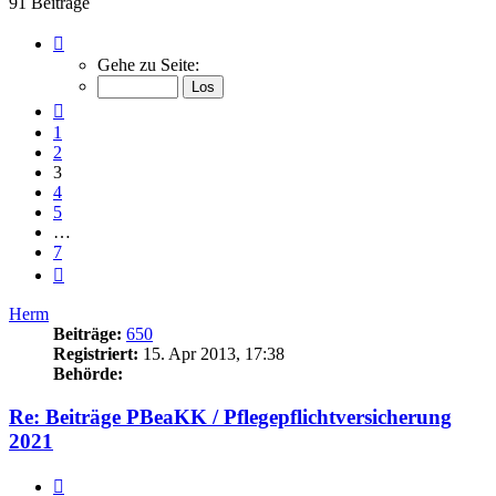
91 Beiträge
Seite
3
Gehe zu Seite:
von
7
Vorherige
1
2
3
4
5
…
7
Nächste
Herm
Beiträge:
650
Registriert:
15. Apr 2013, 17:38
Behörde:
Re: Beiträge PBeaKK / Pflegepflichtversicherung
2021
Zitieren