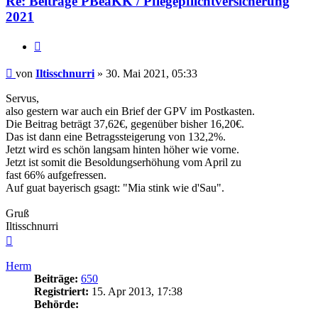
Re: Beiträge PBeaKK / Pflegepflichtversicherung
2021
Zitieren
Beitrag
von
Iltisschnurri
»
30. Mai 2021, 05:33
Servus,
also gestern war auch ein Brief der GPV im Postkasten.
Die Beitrag beträgt 37,62€, gegenüber bisher 16,20€.
Das ist dann eine Betragssteigerung von 132,2%.
Jetzt wird es schön langsam hinten höher wie vorne.
Jetzt ist somit die Besoldungserhöhung vom April zu
fast 66% aufgefressen.
Auf guat bayerisch gsagt: "Mia stink wie d'Sau".
Gruß
Iltisschnurri
Nach
oben
Herm
Beiträge:
650
Registriert:
15. Apr 2013, 17:38
Behörde: