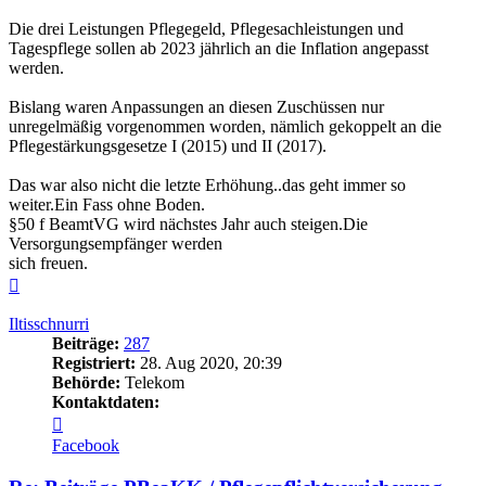
Die drei Leistungen Pflegegeld, Pflegesachleistungen und
Tagespflege sollen ab 2023 jährlich an die Inflation angepasst
werden.
Bislang waren Anpassungen an diesen Zuschüssen nur
unregelmäßig vorgenommen worden, nämlich gekoppelt an die
Pflegestärkungsgesetze I (2015) und II (2017).
Das war also nicht die letzte Erhöhung..das geht immer so
weiter.Ein Fass ohne Boden.
§50 f BeamtVG wird nächstes Jahr auch steigen.Die
Versorgungsempfänger werden
sich freuen.
Nach
oben
Iltisschnurri
Beiträge:
287
Registriert:
28. Aug 2020, 20:39
Behörde:
Telekom
Kontaktdaten:
Kontaktdaten
von
Facebook
Iltisschnurri