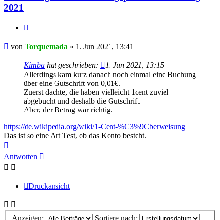
2021
Zitieren
Beitrag
von
Torquemada
»
1. Jun 2021, 13:41
Kimba
hat geschrieben:
1. Jun 2021, 13:15
Allerdings kam kurz danach noch einmal eine Buchung
über eine Gutschrift von 0,01€.
Zuerst dachte, die haben vielleicht 1cent zuviel
abgebucht und deshalb die Gutschrift.
Aber, der Betrag war richtig.
https://de.wikipedia.org/wiki/1-Cent-%C3%9Cberweisung
Das ist so eine Art Test, ob das Konto besteht.
Nach
oben
Antworten
Druckansicht
Anzeigen:
Sortiere nach: