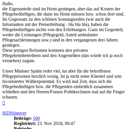
Hallo,
die Eigenanteile sind im Heim gestiegen, aber das auf Kosten der
Pflegebedürftigen, die dann ins Heim müssen bzw. schon dort sind.
Im Gegensatz zu den schönen Sonntagsreden (wie auch die
Information mit der Preiserhöhung - bla bla bla), haben die
Pflegebedürftigen nichts von den Erhöhungen. Ganz im Gegenteil,
weder die Leistungen (Pflegegeld, Anteil ambulanter
Pflegesachleistungen usw.) sind in den vergangenen drei Jahren
gestiegen.
Diese jetzigen Reformen kommen den privaten
Pflegeheimbetreibern und den Angestellten (das würde ich ja noch
verstehen) zugute.
Unser Minister Spahn redet viel, tut aber für die betroffenen
Pflegepersonen herzlich wenig. Ist ja nicht seine Klientel und sein
favorisiertes Wählerpotential. Es wird mal Zeit, dass sich die
Pflegebedürftigen bzw. die Pflegenden einheitlich zusammen
schließen und den Herren/Frauen Politiker/innen mal auf die Finger
schauen.
Nach
oben
ISDNforever
Beiträge:
100
Registriert:
23. Nov 2018, 09:47
Behörde: