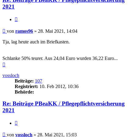
2021
Zitieren
Beitrag
von
ramos96
»
28. Mai 2021, 14:04
Tja, lag heute auch im Briefkasten.
Schlanke 50% teurer. Aus 24,04 Euro wurden 36,22 Euro...
Nach
oben
vossloch
Beiträge:
107
Registriert:
10. Feb 2012, 10:36
Behörde:
Re: Beiträge PBeaKK / Pflegepflichtversicherung
2021
Zitieren
Beitrag
von
vossloch
»
28. Mai 2021, 15:03