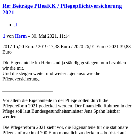
Re: Beiträge PBeaKK / Pflegepflichtversicherung
2021
Zitieren
Beitrag
von
Herm
»
30. Mai 2021, 11:14
2017 15,50 Euro / 2019 17,38 Euro / 2020 26,91 Euro / 2021 39,88
Euro
Die Eigenanteile im Heim sind ja ständig gestiegen..nun bezahlen
wir die mit.
Und die steigen weiter und weiter ..genauso wie die
Pflegeversicherung.
_____________________
Vor allem die Eigenanteile in der Pflege sollen durch die
Pflegereform 2021 gedeckelt werden. Der finanzielle Rahmen in der
Pflege soll laut Bundesgesundheitsminister Jens Spahn leistbar
werden.
Die Pflegereform 2021 sieht vor, die Eigenanteile für die stationäre
Pflege auf maximal 700 Euro monatlich zu deckeln – befristet auf