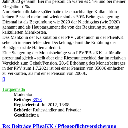
Jahr 2020 genannt. Bei mir persönlich waren es 54% und bei meiner
Ehegattin 51%.
Nur eineinhalb Jahre später hatte diese nachhaltige Kalkulatrion
keinen Bestand mehr und wieder sind es 50% Beitragssteigerung.
Diesmal ist als Begründung wie 2020 der Niedrigzins (wie 2020)
genannt und als Hauptargument die von der Regierung zu gering
kalkulierten Mehrkosten.
Das Manko in der Kalkulation der PPV , aber auch in der PBeaKK
sehe ich in einer fehlenden Deckelung, damit die Erhöhung der
Beiträge soziale Härten abfedert.
Eine Steigerung der Monatsbeiträge von PPV/PBeaKK ist für alle
prozentual gleich - stellt aber eine Riesenunterschied dar im relativen
Vergleich zum Gehalt/Pension. 20,-€ Erhöhung des Monatsbeitrages
in der PPV zum 1.7.2021 ist bei einer Pension von 3500€ einfacher
zu verkraften, als mit einer Pension von 2000€.
Nach
oben
Torquemada
Moderator
Beiträge:
3973
Registriert:
4. Jul 2012, 13:08
Behörde:
Ruheständler und Privatier
Geschlecht:
Re: Beiträge PBeaKK / Pflegepflichtversicherung