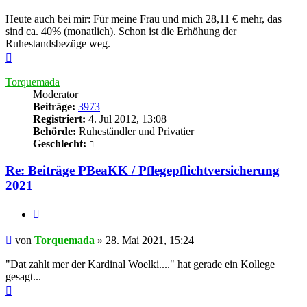
Heute auch bei mir: Für meine Frau und mich 28,11 € mehr, das
sind ca. 40% (monatlich). Schon ist die Erhöhung der
Ruhestandsbezüge weg.
Nach
oben
Torquemada
Moderator
Beiträge:
3973
Registriert:
4. Jul 2012, 13:08
Behörde:
Ruheständler und Privatier
Geschlecht:
Re: Beiträge PBeaKK / Pflegepflichtversicherung
2021
Zitieren
Beitrag
von
Torquemada
»
28. Mai 2021, 15:24
"Dat zahlt mer der Kardinal Woelki...." hat gerade ein Kollege
gesagt...
Nach
oben