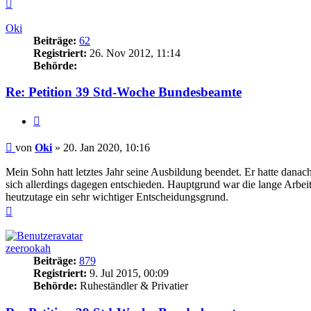
Nach
oben
Oki
Beiträge:
62
Registriert:
26. Nov 2012, 11:14
Behörde:
Re: Petition 39 Std-Woche Bundesbeamte
Zitieren
Beitrag
von
Oki
»
20. Jan 2020, 10:16
Mein Sohn hatt letztes Jahr seine Ausbildung beendet. Er hatte dan
sich allerdings dagegen entschieden. Hauptgrund war die lange Arbeitsz
heutzutage ein sehr wichtiger Entscheidungsgrund.
Nach
oben
zeerookah
Beiträge:
879
Registriert:
9. Jul 2015, 00:09
Behörde:
Ruheständler & Privatier