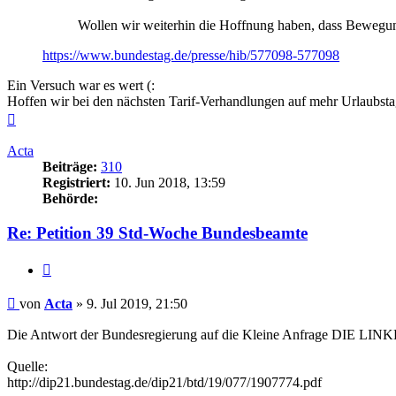
Wollen wir weiterhin die Hoffnung haben, dass Bewegun
https://www.bundestag.de/presse/hib/577098-577098
Ein Versuch war es wert (:
Hoffen wir bei den nächsten Tarif-Verhandlungen auf mehr Urlaubstag
Nach
oben
Acta
Beiträge:
310
Registriert:
10. Jun 2018, 13:59
Behörde:
Re: Petition 39 Std-Woche Bundesbeamte
Zitieren
Beitrag
von
Acta
»
9. Jul 2019, 21:50
Die Antwort der Bundesregierung auf die Kleine Anfrage DIE LINK
Quelle:
http://dip21.bundestag.de/dip21/btd/19/077/1907774.pdf