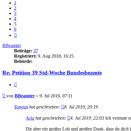
1
2
3
4
5
6
Nächste
BBeamter
Beiträge:
37
Registriert:
9. Aug 2018, 16:25
Behörde:
Re: Petition 39 Std-Woche Bundesbeamte
Zitieren
Beitrag
von
BBeamter
»
9. Jul 2019, 07:11
Topgun
hat geschrieben:
8. Jul 2019, 20:19
Acta
hat geschrieben:
4. Jul 2019, 22:03
Ich vermute ma
Dir aber ein großes Lob und großen Dank, dass du dich f