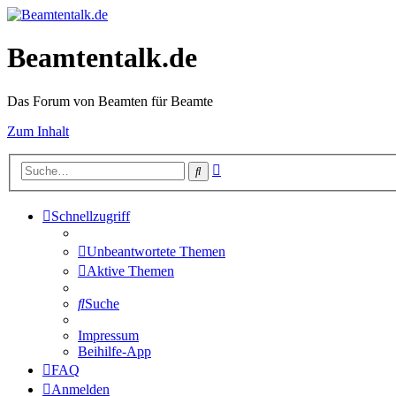
Beamtentalk.de
Das Forum von Beamten für Beamte
Zum Inhalt
Erweiterte
Suche
Suche
Schnellzugriff
Unbeantwortete Themen
Aktive Themen
Suche
Impressum
Beihilfe-App
FAQ
Anmelden