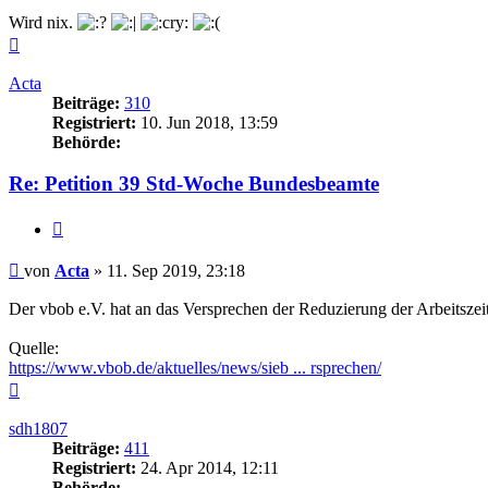
Wird nix.
Nach
oben
Acta
Beiträge:
310
Registriert:
10. Jun 2018, 13:59
Behörde:
Re: Petition 39 Std-Woche Bundesbeamte
Zitieren
Beitrag
von
Acta
»
11. Sep 2019, 23:18
Der vbob e.V. hat an das Versprechen der Reduzierung der Arbeitszei
Quelle:
https://www.vbob.de/aktuelles/news/sieb ... rsprechen/
Nach
oben
sdh1807
Beiträge:
411
Registriert:
24. Apr 2014, 12:11
Behörde: