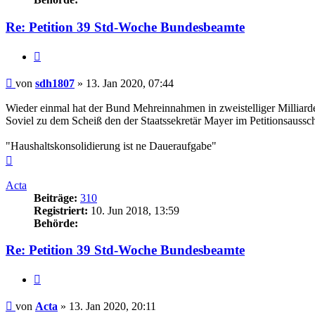
Re: Petition 39 Std-Woche Bundesbeamte
Zitieren
Beitrag
von
sdh1807
»
13. Jan 2020, 07:44
Wieder einmal hat der Bund Mehreinnahmen in zweistelliger Milliar
Soviel zu dem Scheiß den der Staatssekretär Mayer im Petitionsaussch
"Haushaltskonsolidierung ist ne Daueraufgabe"
Nach
oben
Acta
Beiträge:
310
Registriert:
10. Jun 2018, 13:59
Behörde:
Re: Petition 39 Std-Woche Bundesbeamte
Zitieren
Beitrag
von
Acta
»
13. Jan 2020, 20:11