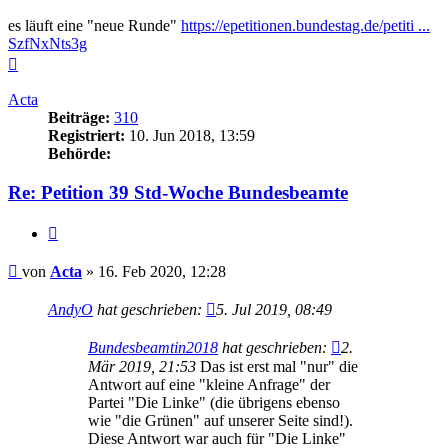
es läuft eine "neue Runde"
https://epetitionen.bundestag.de/petiti ...
SzfNxNts3g
Nach
oben
Acta
Beiträge:
310
Registriert:
10. Jun 2018, 13:59
Behörde:
Re: Petition 39 Std-Woche Bundesbeamte
Zitieren
Beitrag
von
Acta
»
16. Feb 2020, 12:28
AndyO
hat geschrieben:
5. Jul 2019, 08:49
Bundesbeamtin2018
hat geschrieben:
2.
Mär 2019, 21:53
Das ist erst mal "nur" die
Antwort auf eine "kleine Anfrage" der
Partei "Die Linke" (die übrigens ebenso
wie "die Grünen" auf unserer Seite sind!).
Diese Antwort war auch für "Die Linke"