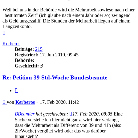
Weil bei uns in der Behörde wird die Mehrarbeit sowieso nach einer
"bestimmten Zeit" (ich glaube nach einem Jahr oder so) zwingend
als Geld ausgezahlt! Die Stunden der Mehrarbeit liegen auf einem
Langzeitkonto.
Nach
oben
Kerberos
Beiträge:
215
Registriert:
17. Jun 2019, 09:45
Behörde:
Geschlecht:
Re: Petition 39 Std-Woche Bundesbeamte
Zitieren
Beitrag
von
Kerberos
»
17. Feb 2020, 11:42
BBeamter
hat geschrieben:
17. Feb 2020, 08:05
Eine
Sache verstehe ich hier nicht ganz. wird hier verlangt,
dass die Mehrarbeit als Differenz von 39 und 41h (also
2h/Woche) vergütet wird oder das was darüber
hinausgeht?