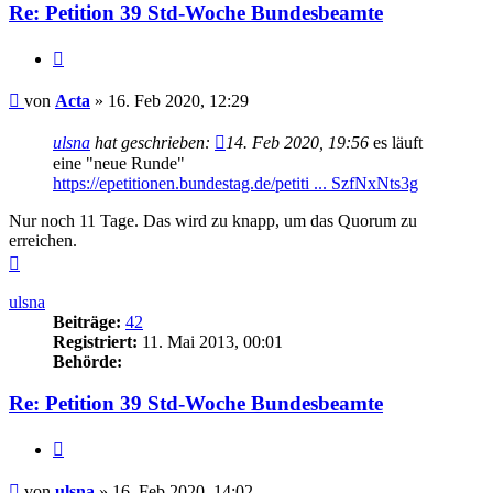
Re: Petition 39 Std-Woche Bundesbeamte
Zitieren
Beitrag
von
Acta
»
16. Feb 2020, 12:29
ulsna
hat geschrieben:
14. Feb 2020, 19:56
es läuft
eine "neue Runde"
https://epetitionen.bundestag.de/petiti ... SzfNxNts3g
Nur noch 11 Tage. Das wird zu knapp, um das Quorum zu
erreichen.
Nach
oben
ulsna
Beiträge:
42
Registriert:
11. Mai 2013, 00:01
Behörde:
Re: Petition 39 Std-Woche Bundesbeamte
Zitieren
Beitrag
von
ulsna
»
16. Feb 2020, 14:02