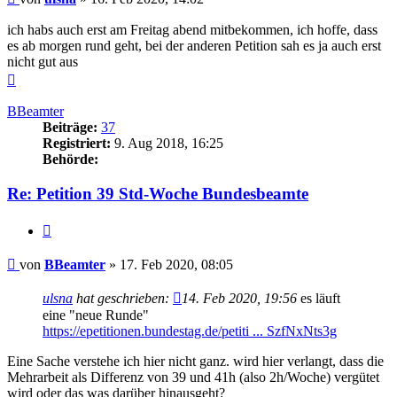
ich habs auch erst am Freitag abend mitbekommen, ich hoffe, dass
es ab morgen rund geht, bei der anderen Petition sah es ja auch erst
nicht gut aus
Nach
oben
BBeamter
Beiträge:
37
Registriert:
9. Aug 2018, 16:25
Behörde:
Re: Petition 39 Std-Woche Bundesbeamte
Zitieren
Beitrag
von
BBeamter
»
17. Feb 2020, 08:05
ulsna
hat geschrieben:
14. Feb 2020, 19:56
es läuft
eine "neue Runde"
https://epetitionen.bundestag.de/petiti ... SzfNxNts3g
Eine Sache verstehe ich hier nicht ganz. wird hier verlangt, dass die
Mehrarbeit als Differenz von 39 und 41h (also 2h/Woche) vergütet
wird oder das was darüber hinausgeht?