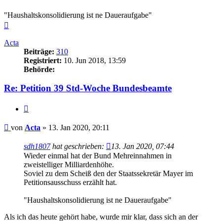
"Haushaltskonsolidierung ist ne Daueraufgabe"
Nach
oben
Acta
Beiträge:
310
Registriert:
10. Jun 2018, 13:59
Behörde:
Re: Petition 39 Std-Woche Bundesbeamte
Zitieren
Beitrag
von
Acta
»
13. Jan 2020, 20:11
sdh1807
hat geschrieben:
13. Jan 2020, 07:44
Wieder einmal hat der Bund Mehreinnahmen in
zweistelliger Milliardenhöhe.
Soviel zu dem Scheiß den der Staatssekretär Mayer im
Petitionsausschuss erzählt hat.
"Haushaltskonsolidierung ist ne Daueraufgabe"
Als ich das heute gehört habe, wurde mir klar, dass sich an der