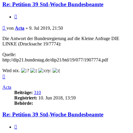
Re: Petition 39 Std-Woche Bundesbeamte
Zitieren
Beitrag
von
Acta
»
9. Jul 2019, 21:50
Die Antwort der Bundesregierung auf die Kleine Anfrage DIE
LINKE (Drucksache 19/7774):
Quelle:
http://dip21.bundestag.de/dip21/btd/19/077/1907774.pdf
Wird nix.
Nach
oben
Acta
Beiträge:
310
Registriert:
10. Jun 2018, 13:59
Behörde:
Re: Petition 39 Std-Woche Bundesbeamte
Zitieren