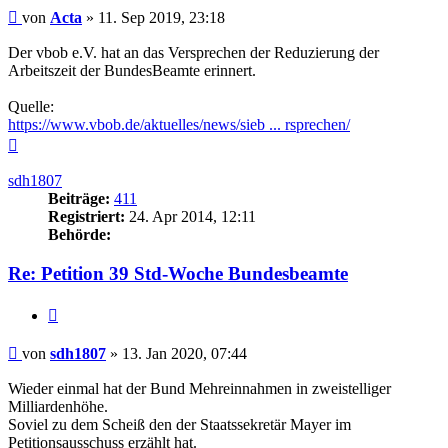
Beitrag
von
Acta
»
11. Sep 2019, 23:18
Der vbob e.V. hat an das Versprechen der Reduzierung der
Arbeitszeit der BundesBeamte erinnert.
Quelle:
https://www.vbob.de/aktuelles/news/sieb ... rsprechen/
Nach
oben
sdh1807
Beiträge:
411
Registriert:
24. Apr 2014, 12:11
Behörde:
Re: Petition 39 Std-Woche Bundesbeamte
Zitieren
Beitrag
von
sdh1807
»
13. Jan 2020, 07:44
Wieder einmal hat der Bund Mehreinnahmen in zweistelliger
Milliardenhöhe.
Soviel zu dem Scheiß den der Staatssekretär Mayer im
Petitionsausschuss erzählt hat.