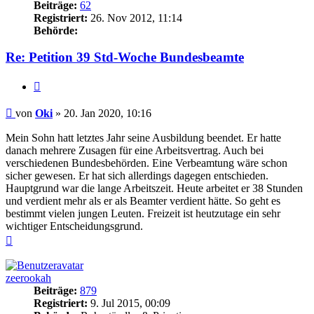
Beiträge:
62
Registriert:
26. Nov 2012, 11:14
Behörde:
Re: Petition 39 Std-Woche Bundesbeamte
Zitieren
Beitrag
von
Oki
»
20. Jan 2020, 10:16
Mein Sohn hatt letztes Jahr seine Ausbildung beendet. Er hatte
danach mehrere Zusagen für eine Arbeitsvertrag. Auch bei
verschiedenen Bundesbehörden. Eine Verbeamtung wäre schon
sicher gewesen. Er hat sich allerdings dagegen entschieden.
Hauptgrund war die lange Arbeitszeit. Heute arbeitet er 38 Stunden
und verdient mehr als er als Beamter verdient hätte. So geht es
bestimmt vielen jungen Leuten. Freizeit ist heutzutage ein sehr
wichtiger Entscheidungsgrund.
Nach
oben
zeerookah
Beiträge:
879
Registriert:
9. Jul 2015, 00:09