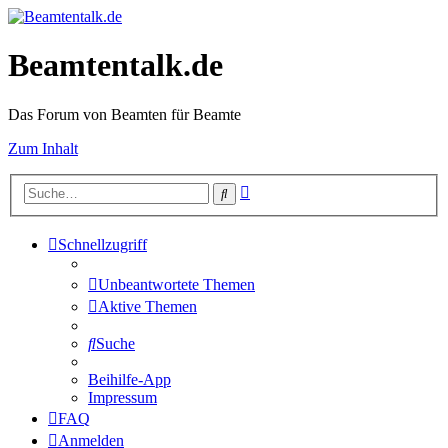
Beamtentalk.de
Das Forum von Beamten für Beamte
Zum Inhalt
Erweiterte
Suche
Suche
Schnellzugriff
Unbeantwortete Themen
Aktive Themen
Suche
Beihilfe-App
Impressum
FAQ
Anmelden