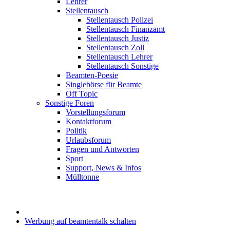
Lehrer
Stellentausch
Stellentausch Polizei
Stellentausch Finanzamt
Stellentausch Justiz
Stellentausch Zoll
Stellentausch Lehrer
Stellentausch Sonstige
Beamten-Poesie
Singlebörse für Beamte
Off Topic
Sonstige Foren
Vorstellungsforum
Kontaktforum
Politik
Urlaubsforum
Fragen und Antworten
Sport
Support, News & Infos
Mülltonne
Werbung auf beamtentalk schalten