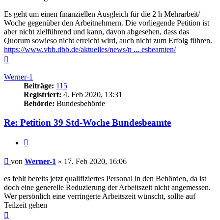
Es geht um einen finanziellen Ausgleich für die 2 h Mehrarbeit/
Woche gegenüber den Arbeitnehmern. Die vorliegende Petition ist
aber nicht zielführend und kann, davon abgesehen, dass das
Quorum sowieso nicht erreicht wird, auch nicht zum Erfolg führen.
https://www.vbb.dbb.de/aktuelles/news/n ... esbeamten/
Nach
oben
Werner-1
Beiträge:
115
Registriert:
4. Feb 2020, 13:31
Behörde:
Bundesbehörde
Re: Petition 39 Std-Woche Bundesbeamte
Zitieren
Beitrag
von
Werner-1
»
17. Feb 2020, 16:06
es fehlt bereits jetzt qualifiziertes Personal in den Behörden, da ist
doch eine generelle Reduzierung der Arbeitszeit nicht angemessen.
Wer persönlich eine verringerte Arbeitszeit wünscht, sollte auf
Teilzeit gehen
Nach