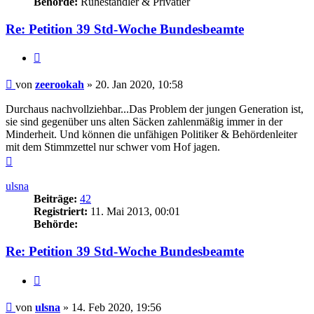
Behörde:
Ruheständler & Privatier
Re: Petition 39 Std-Woche Bundesbeamte
Zitieren
Beitrag
von
zeerookah
»
20. Jan 2020, 10:58
Durchaus nachvollziehbar...Das Problem der jungen Generation ist,
sie sind gegenüber uns alten Säcken zahlenmäßig immer in der
Minderheit. Und können die unfähigen Politiker & Behördenleiter
mit dem Stimmzettel nur schwer vom Hof jagen.
Nach
oben
ulsna
Beiträge:
42
Registriert:
11. Mai 2013, 00:01
Behörde:
Re: Petition 39 Std-Woche Bundesbeamte
Zitieren
Beitrag
von
ulsna
»
14. Feb 2020, 19:56