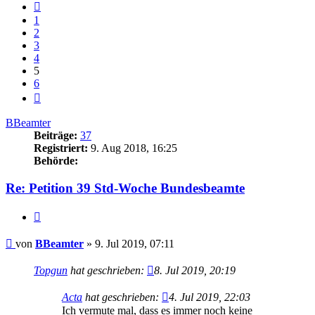
Vorherige
1
2
3
4
5
6
Nächste
BBeamter
Beiträge:
37
Registriert:
9. Aug 2018, 16:25
Behörde:
Re: Petition 39 Std-Woche Bundesbeamte
Zitieren
Beitrag
von
BBeamter
»
9. Jul 2019, 07:11
Topgun
hat geschrieben:
8. Jul 2019, 20:19
Acta
hat geschrieben:
4. Jul 2019, 22:03
Ich vermute mal, dass es immer noch keine