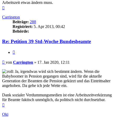
Arbeitszeit etwas ändern muss.
Nach
oben
Carrington
Beiträge:
288
Registriert:
5. Apr 2013, 00:42
Behörde:
Re: Petition 39 Std-Woche Bundesbeamte
Zitieren
Beitrag
von
Carrington
»
17. Jan 2020, 12:11
Ja, irgendwas wird sich bestimmt ändern. Wenn die
Babyboomer in Pension gegangen sind, wird für die aktuelle
Generation der Beamten die Pension gekürzt und das Eintrittsalter
angehoben. Da gehe ich jede Wette ein.
Dank sozialer Verdummungsmedien ist eine Arbeitszeitverkürzung
für Beamte faktisch unmöglich, da politisch nicht durchsetzbar.
Nach
oben
Oki