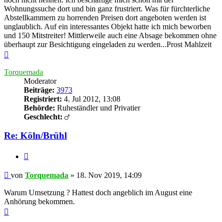
Wohnungssuche dort und bin ganz frustriert. Was für fürchterliche
Abstellkammern zu horrenden Preisen dort angeboten werden ist
unglaublich. Auf ein interessantes Objekt hatte ich mich beworben
und 150 Mitstreiter! Mittlerweile auch eine Absage bekommen ohne
überhaupt zur Besichtigung eingeladen zu werden...Prost Mahlzeit
Nach
oben
Torquemada
Moderator
Beiträge:
3973
Registriert:
4. Jul 2012, 13:08
Behörde:
Ruheständler und Privatier
Geschlecht:
Re: Köln/Brühl
Zitieren
Beitrag
von
Torquemada
»
18. Nov 2019, 14:09
Warum Umsetzung ? Hattest doch angeblich im August eine
Anhörung bekommen.
Nach
oben