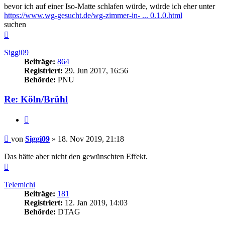
bevor ich auf einer Iso-Matte schlafen würde, würde ich eher unter
https://www.wg-gesucht.de/wg-zimmer-in- ... 0.1.0.html
suchen
Nach
oben
Siggi09
Beiträge:
864
Registriert:
29. Jun 2017, 16:56
Behörde:
PNU
Re: Köln/Brühl
Zitieren
Beitrag
von
Siggi09
»
18. Nov 2019, 21:18
Das hätte aber nicht den gewünschten Effekt.
Nach
oben
Telemichi
Beiträge:
181
Registriert:
12. Jan 2019, 14:03
Behörde:
DTAG