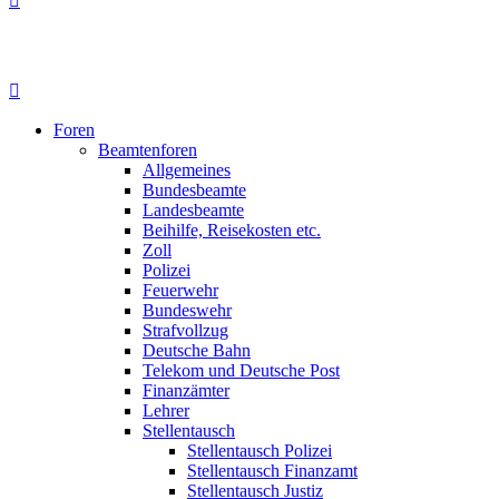
Foren
Beamtenforen
Allgemeines
Bundesbeamte
Landesbeamte
Beihilfe, Reisekosten etc.
Zoll
Polizei
Feuerwehr
Bundeswehr
Strafvollzug
Deutsche Bahn
Telekom und Deutsche Post
Finanzämter
Lehrer
Stellentausch
Stellentausch Polizei
Stellentausch Finanzamt
Stellentausch Justiz