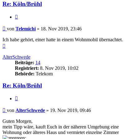
Re: Köln/Brühl
Zitieren
Beitrag
von
Telemichi
»
18. Nov 2019, 23:46
Ich habe gehört, einer hatte in einem Wohnmobil übernachtet.
Nach
oben
AlterSchwede
Beiträge:
14
Registriert:
8. Nov 2019, 10:02
Behörde:
Telekom
Re: Köln/Brühl
Zitieren
Beitrag
von
AlterSchwede
»
19. Nov 2019, 09:46
Guten Morgen,
mein Tipp wäre, kauft Euch in der näheren Umgebung eine
Wohnung oder älteres Haus und vermietet einzelne Zimmer