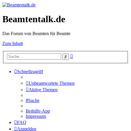
Beamtentalk.de
Das Forum von Beamten für Beamte
Zum Inhalt
Erweiterte
Suche
Suche
Schnellzugriff
Unbeantwortete Themen
Aktive Themen
Suche
Beihilfe-App
Impressum
FAQ
Anmelden