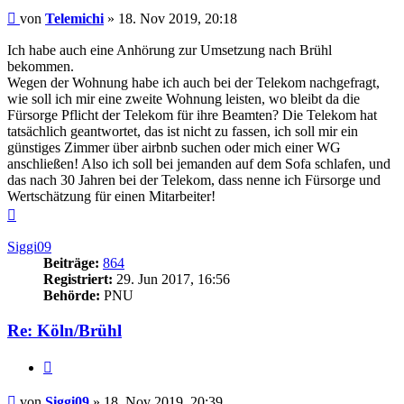
Beitrag
von
Telemichi
»
18. Nov 2019, 20:18
Ich habe auch eine Anhörung zur Umsetzung nach Brühl
bekommen.
Wegen der Wohnung habe ich auch bei der Telekom nachgefragt,
wie soll ich mir eine zweite Wohnung leisten, wo bleibt da die
Fürsorge Pflicht der Telekom für ihre Beamten? Die Telekom hat
tatsächlich geantwortet, das ist nicht zu fassen, ich soll mir ein
günstiges Zimmer über airbnb suchen oder mich einer WG
anschließen! Also ich soll bei jemanden auf dem Sofa schlafen, und
das nach 30 Jahren bei der Telekom, dass nenne ich Fürsorge und
Wertschätzung für einen Mitarbeiter!
Nach
oben
Siggi09
Beiträge:
864
Registriert:
29. Jun 2017, 16:56
Behörde:
PNU
Re: Köln/Brühl
Zitieren
Beitrag
von
Siggi09
»
18. Nov 2019, 20:39