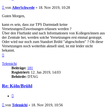
Beitrag
von
AlterSchwede
»
18. Nov 2019, 10:28
Guten Morgen,
kann es sein, dass zur TPS Darmstadt keine
Versetzungen/Zuweisungen erlassen werden ?
Über den Flurfunkt und nach Informationen von Kollegen/innen aus
der Zentrale her, werden solche Versetzungen erst einmal gestoppt.
Oder wird nur noch zum Standort Brühl "abgeschoben" ? Ob diese
Versetzungen noch weiterhin aktuell sind, ist mir leider nicht
bekannt.
Nach
oben
Telemichi
Beiträge:
181
Registriert:
12. Jan 2019, 14:03
Behörde:
DTAG
Re: Köln/Brühl
Zitieren
Beitrag
von
Telemichi
»
18. Nov 2019, 10:56