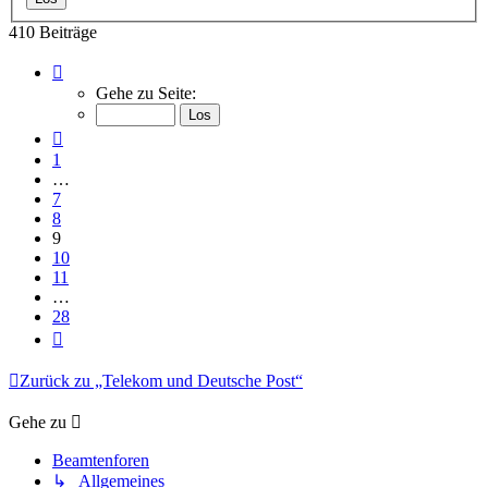
410 Beiträge
Seite
9
Gehe zu Seite:
von
28
Vorherige
1
…
7
8
9
10
11
…
28
Nächste
Zurück zu „Telekom und Deutsche Post“
Gehe zu
Beamtenforen
↳ Allgemeines