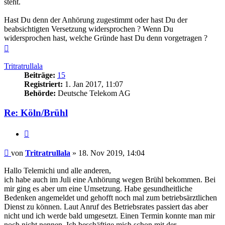
steht.
Hast Du denn der Anhörung zugestimmt oder hast Du der
beabsichtigten Versetzung widersprochen ? Wenn Du
widersprochen hast, welche Gründe hast Du denn vorgetragen ?
Nach
oben
Tritratrullala
Beiträge:
15
Registriert:
1. Jan 2017, 11:07
Behörde:
Deutsche Telekom AG
Re: Köln/Brühl
Zitieren
Beitrag
von
Tritratrullala
»
18. Nov 2019, 14:04
Hallo Telemichi und alle anderen,
ich habe auch im Juli eine Anhörung wegen Brühl bekommen. Bei
mir ging es aber um eine Umsetzung. Habe gesundheitliche
Bedenken angemeldet und gehofft noch mal zum betriebsärztlichen
Dienst zu können. Laut Anruf des Betriebsrates passiert das aber
nicht und ich werde bald umgesetzt. Einen Termin konnte man mir
noch nicht nennen. Ich beschäftige mich schon mit der