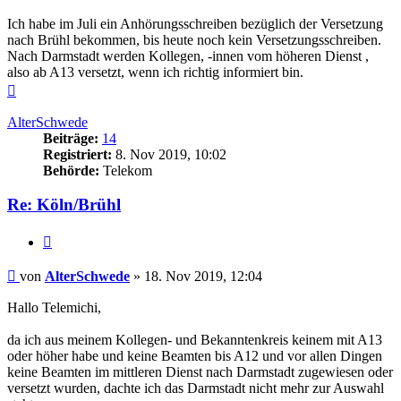
Ich habe im Juli ein Anhörungsschreiben bezüglich der Versetzung
nach Brühl bekommen, bis heute noch kein Versetzungsschreiben.
Nach Darmstadt werden Kollegen, -innen vom höheren Dienst ,
also ab A13 versetzt, wenn ich richtig informiert bin.
Nach
oben
AlterSchwede
Beiträge:
14
Registriert:
8. Nov 2019, 10:02
Behörde:
Telekom
Re: Köln/Brühl
Zitieren
Beitrag
von
AlterSchwede
»
18. Nov 2019, 12:04
Hallo Telemichi,
da ich aus meinem Kollegen- und Bekanntenkreis keinem mit A13
oder höher habe und keine Beamten bis A12 und vor allen Dingen
keine Beamten im mittleren Dienst nach Darmstadt zugewiesen oder
versetzt wurden, dachte ich das Darmstadt nicht mehr zur Auswahl