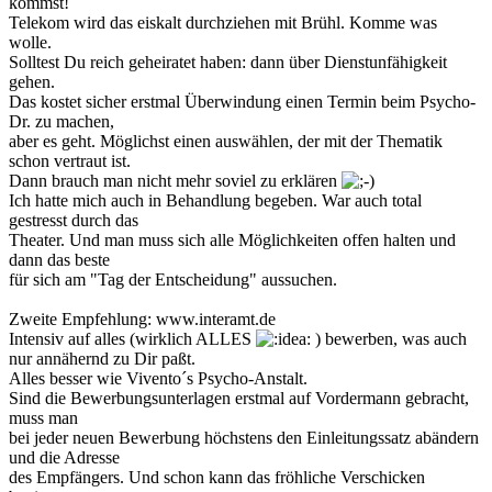
kommst!
Telekom wird das eiskalt durchziehen mit Brühl. Komme was
wolle.
Solltest Du reich geheiratet haben: dann über Dienstunfähigkeit
gehen.
Das kostet sicher erstmal Überwindung einen Termin beim Psycho-
Dr. zu machen,
aber es geht. Möglichst einen auswählen, der mit der Thematik
schon vertraut ist.
Dann brauch man nicht mehr soviel zu erklären
Ich hatte mich auch in Behandlung begeben. War auch total
gestresst durch das
Theater. Und man muss sich alle Möglichkeiten offen halten und
dann das beste
für sich am "Tag der Entscheidung" aussuchen.
Zweite Empfehlung: www.interamt.de
Intensiv auf alles (wirklich ALLES
) bewerben, was auch
nur annähernd zu Dir paßt.
Alles besser wie Vivento´s Psycho-Anstalt.
Sind die Bewerbungsunterlagen erstmal auf Vordermann gebracht,
muss man
bei jeder neuen Bewerbung höchstens den Einleitungssatz abändern
und die Adresse
des Empfängers. Und schon kann das fröhliche Verschicken