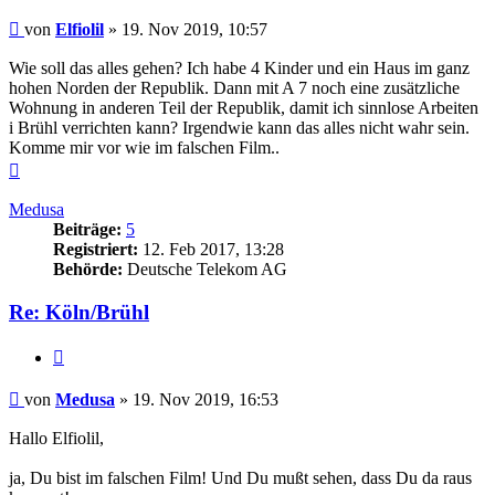
Beitrag
von
Elfiolil
»
19. Nov 2019, 10:57
Wie soll das alles gehen? Ich habe 4 Kinder und ein Haus im ganz
hohen Norden der Republik. Dann mit A 7 noch eine zusätzliche
Wohnung in anderen Teil der Republik, damit ich sinnlose Arbeiten
i Brühl verrichten kann? Irgendwie kann das alles nicht wahr sein.
Komme mir vor wie im falschen Film..
Nach
oben
Medusa
Beiträge:
5
Registriert:
12. Feb 2017, 13:28
Behörde:
Deutsche Telekom AG
Re: Köln/Brühl
Zitieren
Beitrag
von
Medusa
»
19. Nov 2019, 16:53
Hallo Elfiolil,
ja, Du bist im falschen Film! Und Du mußt sehen, dass Du da raus