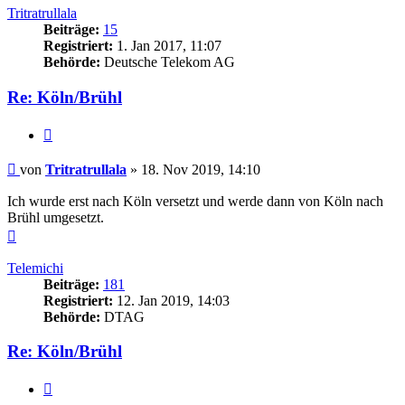
Tritratrullala
Beiträge:
15
Registriert:
1. Jan 2017, 11:07
Behörde:
Deutsche Telekom AG
Re: Köln/Brühl
Zitieren
Beitrag
von
Tritratrullala
»
18. Nov 2019, 14:10
Ich wurde erst nach Köln versetzt und werde dann von Köln nach
Brühl umgesetzt.
Nach
oben
Telemichi
Beiträge:
181
Registriert:
12. Jan 2019, 14:03
Behörde:
DTAG
Re: Köln/Brühl
Zitieren