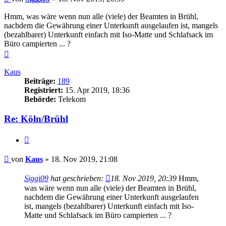
Hmm, was wäre wenn nun alle (viele) der Beamten in Brühl,
nachdem die Gewährung einer Unterkunft ausgelaufen ist, mangels
(bezahlbarer) Unterkunft einfach mit Iso-Matte und Schlafsack im
Büro campierten ... ?
Nach
oben
Kaus
Beiträge:
189
Registriert:
15. Apr 2019, 18:36
Behörde:
Telekom
Re: Köln/Brühl
Zitieren
Beitrag
von
Kaus
»
18. Nov 2019, 21:08
Siggi09
hat geschrieben:
18. Nov 2019, 20:39
Hmm,
was wäre wenn nun alle (viele) der Beamten in Brühl,
nachdem die Gewährung einer Unterkunft ausgelaufen
ist, mangels (bezahlbarer) Unterkunft einfach mit Iso-
Matte und Schlafsack im Büro campierten ... ?