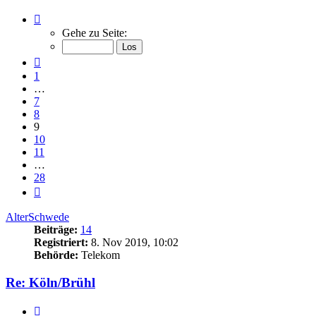
Seite
9
Gehe zu Seite:
von
28
Vorherige
1
…
7
8
9
10
11
…
28
Nächste
AlterSchwede
Beiträge:
14
Registriert:
8. Nov 2019, 10:02
Behörde:
Telekom
Re: Köln/Brühl
Zitieren