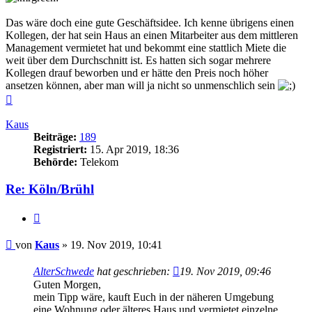
Das wäre doch eine gute Geschäftsidee. Ich kenne übrigens einen
Kollegen, der hat sein Haus an einen Mitarbeiter aus dem mittleren
Management vermietet hat und bekommt eine stattlich Miete die
weit über dem Durchschnitt ist. Es hatten sich sogar mehrere
Kollegen drauf beworben und er hätte den Preis noch höher
ansetzen können, aber man will ja nicht so unmenschlich sein
Nach
oben
Kaus
Beiträge:
189
Registriert:
15. Apr 2019, 18:36
Behörde:
Telekom
Re: Köln/Brühl
Zitieren
Beitrag
von
Kaus
»
19. Nov 2019, 10:41
AlterSchwede
hat geschrieben:
19. Nov 2019, 09:46
Guten Morgen,
mein Tipp wäre, kauft Euch in der näheren Umgebung
eine Wohnung oder älteres Haus und vermietet einzelne