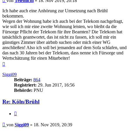
von
Telemichi
»
18. Nov 2019, 20:18
Ich habe auch eine Anhörung zur Umsetzung nach Brühl
bekommen.
Wegen der Wohnung habe ich auch bei der Telekom nachgefragt,
wie soll ich mir eine zweite Wohnung leisten, wo bleibt da die
Fürsorge Pflicht der Telekom für ihre Beamten? Die Telekom hat
tatsächlich geantwortet, das ist nicht zu fassen, ich soll mir ein
günstiges Zimmer über airbnb suchen oder mich einer WG
anschließen! Also ich soll bei jemanden auf dem Sofa schlafen, und
das nach 30 Jahren bei der Telekom, dass nenne ich Fürsorge und
Wertschätzung für einen Mitarbeiter!
Nach
oben
Siggi09
Beiträge:
864
Registriert:
29. Jun 2017, 16:56
Behörde:
PNU
Re: Köln/Brühl
Zitieren
Beitrag
von
Siggi09
»
18. Nov 2019, 20:39