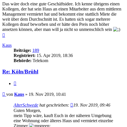
Das wäre doch eine gute Geschäftsidee. Ich kenne übrigens einen
Kollegen, der hat sein Haus an einen Mitarbeiter aus dem mittleren
Management vermietet hat und bekommt eine stattlich Miete die
weit über dem Durchschnitt ist. Es hatten sich sogar mehrere
Kollegen drauf beworben und er hätte den Preis noch höher
ansetzen können, aber man will ja nicht so unmenschlich sein
Nach
oben
Kaus
Beiträge:
189
Registriert:
15. Apr 2019, 18:36
Behörde:
Telekom
Re: Köln/Brühl
Zitieren
Beitrag
von
Kaus
»
19. Nov 2019, 10:41
AlterSchwede
hat geschrieben:
19. Nov 2019, 09:46
Guten Morgen,
mein Tipp wäre, kauft Euch in der näheren Umgebung
eine Wohnung oder älteres Haus und vermietet einzelne
Zimmer