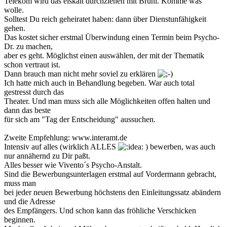
Telekom wird das eiskalt durchziehen mit Brühl. Komme was
wolle.
Solltest Du reich geheiratet haben: dann über Dienstunfähigkeit
gehen.
Das kostet sicher erstmal Überwindung einen Termin beim Psycho-
Dr. zu machen,
aber es geht. Möglichst einen auswählen, der mit der Thematik
schon vertraut ist.
Dann brauch man nicht mehr soviel zu erklären
Ich hatte mich auch in Behandlung begeben. War auch total
gestresst durch das
Theater. Und man muss sich alle Möglichkeiten offen halten und
dann das beste
für sich am "Tag der Entscheidung" aussuchen.
Zweite Empfehlung: www.interamt.de
Intensiv auf alles (wirklich ALLES
) bewerben, was auch
nur annähernd zu Dir paßt.
Alles besser wie Vivento´s Psycho-Anstalt.
Sind die Bewerbungsunterlagen erstmal auf Vordermann gebracht,
muss man
bei jeder neuen Bewerbung höchstens den Einleitungssatz abändern
und die Adresse
des Empfängers. Und schon kann das fröhliche Verschicken
beginnen.