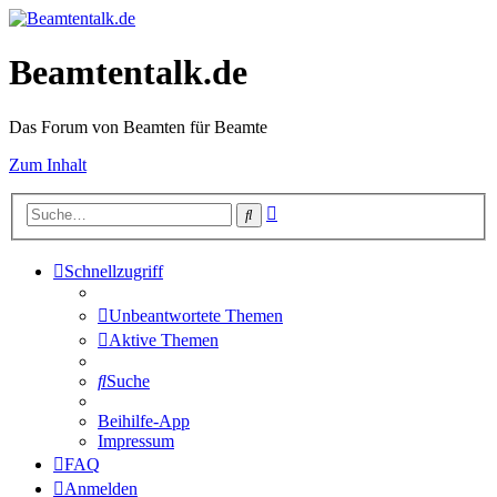
Beamtentalk.de
Das Forum von Beamten für Beamte
Zum Inhalt
Erweiterte
Suche
Suche
Schnellzugriff
Unbeantwortete Themen
Aktive Themen
Suche
Beihilfe-App
Impressum
FAQ
Anmelden