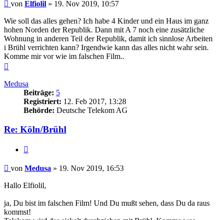
Beitrag
von
Elfiolil
»
19. Nov 2019, 10:57
Wie soll das alles gehen? Ich habe 4 Kinder und ein Haus im ganz
hohen Norden der Republik. Dann mit A 7 noch eine zusätzliche
Wohnung in anderen Teil der Republik, damit ich sinnlose Arbeiten
i Brühl verrichten kann? Irgendwie kann das alles nicht wahr sein.
Komme mir vor wie im falschen Film..
Nach
oben
Medusa
Beiträge:
5
Registriert:
12. Feb 2017, 13:28
Behörde:
Deutsche Telekom AG
Re: Köln/Brühl
Zitieren
Beitrag
von
Medusa
»
19. Nov 2019, 16:53
Hallo Elfiolil,
ja, Du bist im falschen Film! Und Du mußt sehen, dass Du da raus
kommst!