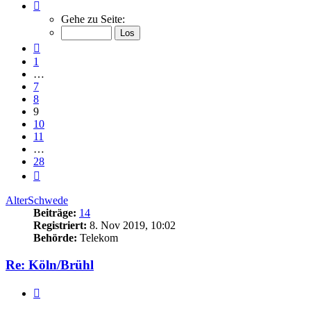
Seite
9
Gehe zu Seite:
von
28
Vorherige
1
…
7
8
9
10
11
…
28
Nächste
AlterSchwede
Beiträge:
14
Registriert:
8. Nov 2019, 10:02
Behörde:
Telekom
Re: Köln/Brühl
Zitieren