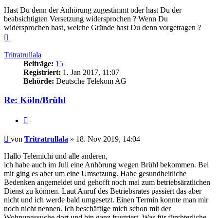
Hast Du denn der Anhörung zugestimmt oder hast Du der
beabsichtigten Versetzung widersprochen ? Wenn Du
widersprochen hast, welche Gründe hast Du denn vorgetragen ?
Nach
oben
Tritratrullala
Beiträge:
15
Registriert:
1. Jan 2017, 11:07
Behörde:
Deutsche Telekom AG
Re: Köln/Brühl
Zitieren
Beitrag
von
Tritratrullala
»
18. Nov 2019, 14:04
Hallo Telemichi und alle anderen,
ich habe auch im Juli eine Anhörung wegen Brühl bekommen. Bei
mir ging es aber um eine Umsetzung. Habe gesundheitliche
Bedenken angemeldet und gehofft noch mal zum betriebsärztlichen
Dienst zu können. Laut Anruf des Betriebsrates passiert das aber
nicht und ich werde bald umgesetzt. Einen Termin konnte man mir
noch nicht nennen. Ich beschäftige mich schon mit der
Wohnungssuche dort und bin ganz frustriert. Was für fürchterliche