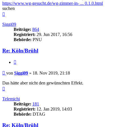
https://www.wg-gesucht.de/wg-zimmer-in- ... 0.1.0.html
suchen
Nach
oben
Siggi09
Beiträge:
864
Registriert:
29. Jun 2017, 16:56
Behörde:
PNU
Re: Köln/Brühl
Zitieren
Beitrag
von
Siggi09
»
18. Nov 2019, 21:18
Das hätte aber nicht den gewünschten Effekt.
Nach
oben
Telemichi
Beiträge:
181
Registriert:
12. Jan 2019, 14:03
Behörde:
DTAG
Re: Köln/Brühl