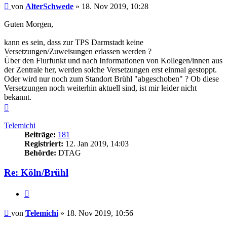
Beitrag
von
AlterSchwede
»
18. Nov 2019, 10:28
Guten Morgen,
kann es sein, dass zur TPS Darmstadt keine
Versetzungen/Zuweisungen erlassen werden ?
Über den Flurfunkt und nach Informationen von Kollegen/innen aus
der Zentrale her, werden solche Versetzungen erst einmal gestoppt.
Oder wird nur noch zum Standort Brühl "abgeschoben" ? Ob diese
Versetzungen noch weiterhin aktuell sind, ist mir leider nicht
bekannt.
Nach
oben
Telemichi
Beiträge:
181
Registriert:
12. Jan 2019, 14:03
Behörde:
DTAG
Re: Köln/Brühl
Zitieren
Beitrag
von
Telemichi
»
18. Nov 2019, 10:56