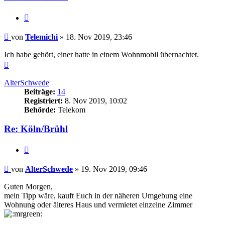
Zitieren
Beitrag
von
Telemichi
»
18. Nov 2019, 23:46
Ich habe gehört, einer hatte in einem Wohnmobil übernachtet.
Nach
oben
AlterSchwede
Beiträge:
14
Registriert:
8. Nov 2019, 10:02
Behörde:
Telekom
Re: Köln/Brühl
Zitieren
Beitrag
von
AlterSchwede
»
19. Nov 2019, 09:46
Guten Morgen,
mein Tipp wäre, kauft Euch in der näheren Umgebung eine
Wohnung oder älteres Haus und vermietet einzelne Zimmer