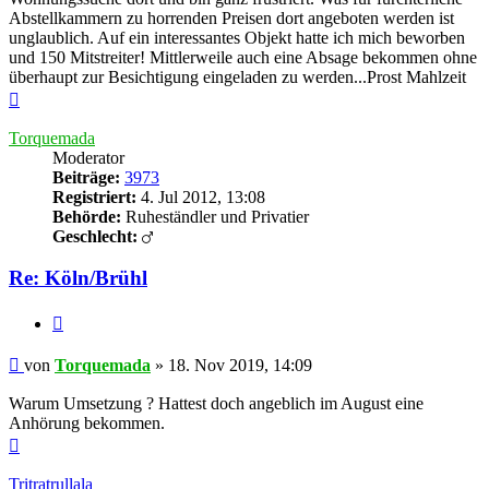
Abstellkammern zu horrenden Preisen dort angeboten werden ist
unglaublich. Auf ein interessantes Objekt hatte ich mich beworben
und 150 Mitstreiter! Mittlerweile auch eine Absage bekommen ohne
überhaupt zur Besichtigung eingeladen zu werden...Prost Mahlzeit
Nach
oben
Torquemada
Moderator
Beiträge:
3973
Registriert:
4. Jul 2012, 13:08
Behörde:
Ruheständler und Privatier
Geschlecht:
Re: Köln/Brühl
Zitieren
Beitrag
von
Torquemada
»
18. Nov 2019, 14:09
Warum Umsetzung ? Hattest doch angeblich im August eine
Anhörung bekommen.
Nach
oben
Tritratrullala