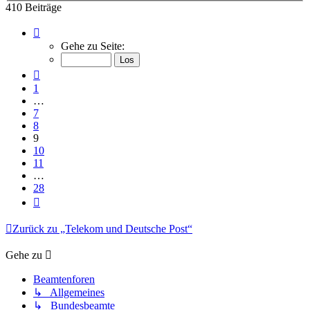
410 Beiträge
Seite
9
Gehe zu Seite:
von
28
Vorherige
1
…
7
8
9
10
11
…
28
Nächste
Zurück zu „Telekom und Deutsche Post“
Gehe zu
Beamtenforen
↳ Allgemeines
↳ Bundesbeamte