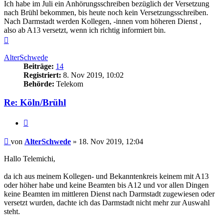
Ich habe im Juli ein Anhörungsschreiben bezüglich der Versetzung
nach Brühl bekommen, bis heute noch kein Versetzungsschreiben.
Nach Darmstadt werden Kollegen, -innen vom höheren Dienst ,
also ab A13 versetzt, wenn ich richtig informiert bin.
Nach
oben
AlterSchwede
Beiträge:
14
Registriert:
8. Nov 2019, 10:02
Behörde:
Telekom
Re: Köln/Brühl
Zitieren
Beitrag
von
AlterSchwede
»
18. Nov 2019, 12:04
Hallo Telemichi,
da ich aus meinem Kollegen- und Bekanntenkreis keinem mit A13
oder höher habe und keine Beamten bis A12 und vor allen Dingen
keine Beamten im mittleren Dienst nach Darmstadt zugewiesen oder
versetzt wurden, dachte ich das Darmstadt nicht mehr zur Auswahl
steht.