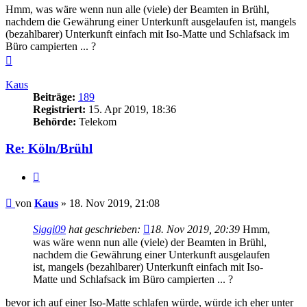
Hmm, was wäre wenn nun alle (viele) der Beamten in Brühl,
nachdem die Gewährung einer Unterkunft ausgelaufen ist, mangels
(bezahlbarer) Unterkunft einfach mit Iso-Matte und Schlafsack im
Büro campierten ... ?
Nach
oben
Kaus
Beiträge:
189
Registriert:
15. Apr 2019, 18:36
Behörde:
Telekom
Re: Köln/Brühl
Zitieren
Beitrag
von
Kaus
»
18. Nov 2019, 21:08
Siggi09
hat geschrieben:
18. Nov 2019, 20:39
Hmm,
was wäre wenn nun alle (viele) der Beamten in Brühl,
nachdem die Gewährung einer Unterkunft ausgelaufen
ist, mangels (bezahlbarer) Unterkunft einfach mit Iso-
Matte und Schlafsack im Büro campierten ... ?
bevor ich auf einer Iso-Matte schlafen würde, würde ich eher unter