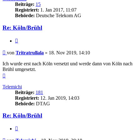
Beiträge:
15
Registriert:
1. Jan 2017, 11:07
Behörde:
Deutsche Telekom AG
Re: Köln/Brühl
Zitieren
Beitrag
von
Tritratrullala
»
18. Nov 2019, 14:10
Ich wurde erst nach Köln versetzt und werde dann von Köln nach
Brühl umgesetzt.
Nach
oben
Telemichi
Beiträge:
181
Registriert:
12. Jan 2019, 14:03
Behörde:
DTAG
Re: Köln/Brühl
Zitieren
Beitrag