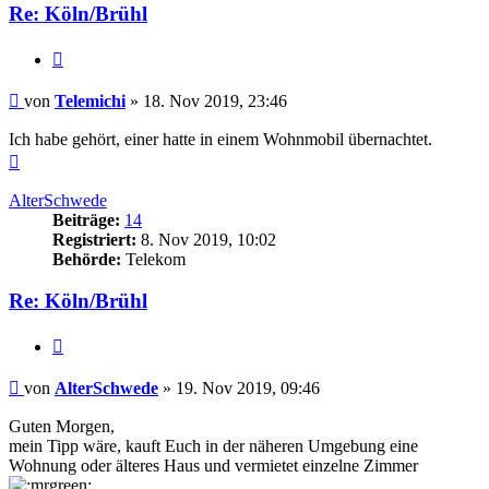
Re: Köln/Brühl
Zitieren
Beitrag
von
Telemichi
»
18. Nov 2019, 23:46
Ich habe gehört, einer hatte in einem Wohnmobil übernachtet.
Nach
oben
AlterSchwede
Beiträge:
14
Registriert:
8. Nov 2019, 10:02
Behörde:
Telekom
Re: Köln/Brühl
Zitieren
Beitrag
von
AlterSchwede
»
19. Nov 2019, 09:46
Guten Morgen,
mein Tipp wäre, kauft Euch in der näheren Umgebung eine
Wohnung oder älteres Haus und vermietet einzelne Zimmer