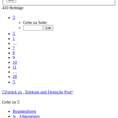
410 Beiträge
Seite
9
Gehe zu Seite:
von
28
Vorherige
1
…
7
8
9
10
11
…
28
Nächste
Zurück zu „Telekom und Deutsche Post“
Gehe zu
Beamtenforen
↳ Allgemeines