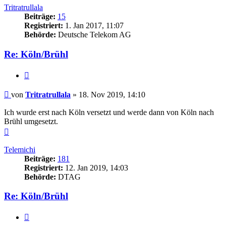
Tritratrullala
Beiträge:
15
Registriert:
1. Jan 2017, 11:07
Behörde:
Deutsche Telekom AG
Re: Köln/Brühl
Zitieren
Beitrag
von
Tritratrullala
»
18. Nov 2019, 14:10
Ich wurde erst nach Köln versetzt und werde dann von Köln nach
Brühl umgesetzt.
Nach
oben
Telemichi
Beiträge:
181
Registriert:
12. Jan 2019, 14:03
Behörde:
DTAG
Re: Köln/Brühl
Zitieren