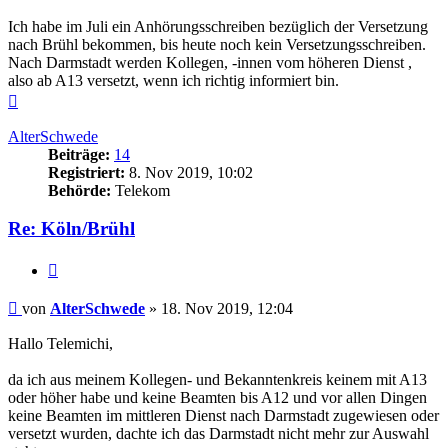
Ich habe im Juli ein Anhörungsschreiben bezüglich der Versetzung
nach Brühl bekommen, bis heute noch kein Versetzungsschreiben.
Nach Darmstadt werden Kollegen, -innen vom höheren Dienst ,
also ab A13 versetzt, wenn ich richtig informiert bin.
Nach
oben
AlterSchwede
Beiträge:
14
Registriert:
8. Nov 2019, 10:02
Behörde:
Telekom
Re: Köln/Brühl
Zitieren
Beitrag
von
AlterSchwede
»
18. Nov 2019, 12:04
Hallo Telemichi,
da ich aus meinem Kollegen- und Bekanntenkreis keinem mit A13
oder höher habe und keine Beamten bis A12 und vor allen Dingen
keine Beamten im mittleren Dienst nach Darmstadt zugewiesen oder
versetzt wurden, dachte ich das Darmstadt nicht mehr zur Auswahl