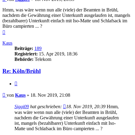
Hmm, was wäre wenn nun alle (viele) der Beamten in Brühl,
nachdem die Gewährung einer Unterkunft ausgelaufen ist, mangels
(bezahlbarer) Unterkunft einfach mit Iso-Matte und Schlafsack im
Büro campierten ... ?
Nach
oben
Kaus
Beiträge:
189
Registriert:
15. Apr 2019, 18:36
Behörde:
Telekom
Re: Köln/Brühl
Zitieren
Beitrag
von
Kaus
»
18. Nov 2019, 21:08
Siggi09
hat geschrieben:
18. Nov 2019, 20:39
Hmm,
was wäre wenn nun alle (viele) der Beamten in Brühl,
nachdem die Gewährung einer Unterkunft ausgelaufen
ist, mangels (bezahlbarer) Unterkunft einfach mit Iso-
Matte und Schlafsack im Büro campierten ... ?