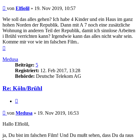
Beitrag
von
Elfiolil
»
19. Nov 2019, 10:57
Wie soll das alles gehen? Ich habe 4 Kinder und ein Haus im ganz
hohen Norden der Republik. Dann mit A 7 noch eine zusätzliche
Wohnung in anderen Teil der Republik, damit ich sinnlose Arbeiten
i Brühl verrichten kann? Irgendwie kann das alles nicht wahr sein.
Komme mir vor wie im falschen Film..
Nach
oben
Medusa
Beiträge:
5
Registriert:
12. Feb 2017, 13:28
Behörde:
Deutsche Telekom AG
Re: Köln/Brühl
Zitieren
Beitrag
von
Medusa
»
19. Nov 2019, 16:53
Hallo Elfiolil,
ja, Du bist im falschen Film! Und Du mußt sehen, dass Du da raus