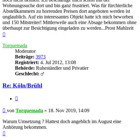
Wohnungssuche dort und bin ganz frustriert. Was für fürchterliche
Abstellkammern zu horrenden Preisen dort angeboten werden ist
unglaublich. Auf ein interessantes Objekt hatte ich mich beworben
und 150 Mitstreiter! Mittlerweile auch eine Absage bekommen ohne
überhaupt zur Besichtigung eingeladen zu werden...Prost Mahlzeit
Nach
oben
Torquemada
Moderator
Beiträge:
3973
Registriert:
4. Jul 2012, 13:08
Behörde:
Ruheständler und Privatier
Geschlecht:
Re: Köln/Brühl
Zitieren
Beitrag
von
Torquemada
»
18. Nov 2019, 14:09
Warum Umsetzung ? Hattest doch angeblich im August eine
Anhörung bekommen.
Nach
oben