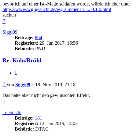
bevor ich auf einer Iso-Matte schlafen würde, würde ich eher unter
https://www.wg-gesucht.de/wg-zimmer-in- ... 0.1.0.html
suchen
Nach
oben
Siggi09
Beiträge:
864
Registriert:
29. Jun 2017, 16:56
Behörde:
PNU
Re: Köln/Brühl
Zitieren
Beitrag
von
Siggi09
»
18. Nov 2019, 21:18
Das hätte aber nicht den gewünschten Effekt.
Nach
oben
Telemichi
Beiträge:
181
Registriert:
12. Jan 2019, 14:03
Behörde:
DTAG