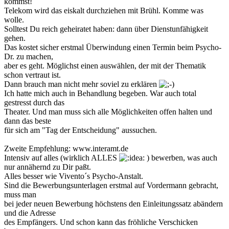
kommst!
Telekom wird das eiskalt durchziehen mit Brühl. Komme was
wolle.
Solltest Du reich geheiratet haben: dann über Dienstunfähigkeit
gehen.
Das kostet sicher erstmal Überwindung einen Termin beim Psycho-
Dr. zu machen,
aber es geht. Möglichst einen auswählen, der mit der Thematik
schon vertraut ist.
Dann brauch man nicht mehr soviel zu erklären
Ich hatte mich auch in Behandlung begeben. War auch total
gestresst durch das
Theater. Und man muss sich alle Möglichkeiten offen halten und
dann das beste
für sich am "Tag der Entscheidung" aussuchen.
Zweite Empfehlung: www.interamt.de
Intensiv auf alles (wirklich ALLES
) bewerben, was auch
nur annähernd zu Dir paßt.
Alles besser wie Vivento´s Psycho-Anstalt.
Sind die Bewerbungsunterlagen erstmal auf Vordermann gebracht,
muss man
bei jeder neuen Bewerbung höchstens den Einleitungssatz abändern
und die Adresse
des Empfängers. Und schon kann das fröhliche Verschicken