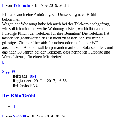
Beitrag
von
Telemichi
»
18. Nov 2019, 20:18
Ich habe auch eine Anhörung zur Umsetzung nach Brühl
bekommen.
Wegen der Wohnung habe ich auch bei der Telekom nachgefragt,
wie soll ich mir eine zweite Wohnung leisten, wo bleibt da die
Fürsorge Pflicht der Telekom für ihre Beamten? Die Telekom hat
tatsächlich geantwortet, das ist nicht zu fassen, ich soll mir ein
günstiges Zimmer über airbnb suchen oder mich einer WG
anschließen! Also ich soll bei jemanden auf dem Sofa schlafen, und
das nach 30 Jahren bei der Telekom, dass nenne ich Fürsorge und
Wertschätzung für einen Mitarbeiter!
Nach
oben
Siggi09
Beiträge:
864
Registriert:
29. Jun 2017, 16:56
Behörde:
PNU
Re: Köln/Brühl
Zitieren
Beitrag
von
Siggi09
»
18. Nov 2019, 20:39