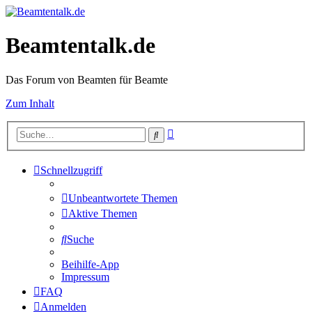
Beamtentalk.de
Das Forum von Beamten für Beamte
Zum Inhalt
Erweiterte
Suche
Suche
Schnellzugriff
Unbeantwortete Themen
Aktive Themen
Suche
Beihilfe-App
Impressum
FAQ
Anmelden