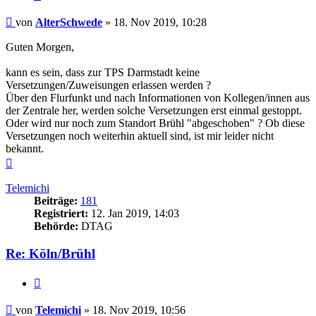
Beitrag
von
AlterSchwede
»
18. Nov 2019, 10:28
Guten Morgen,
kann es sein, dass zur TPS Darmstadt keine
Versetzungen/Zuweisungen erlassen werden ?
Über den Flurfunkt und nach Informationen von Kollegen/innen aus
der Zentrale her, werden solche Versetzungen erst einmal gestoppt.
Oder wird nur noch zum Standort Brühl "abgeschoben" ? Ob diese
Versetzungen noch weiterhin aktuell sind, ist mir leider nicht
bekannt.
Nach
oben
Telemichi
Beiträge:
181
Registriert:
12. Jan 2019, 14:03
Behörde:
DTAG
Re: Köln/Brühl
Zitieren
Beitrag
von
Telemichi
»
18. Nov 2019, 10:56