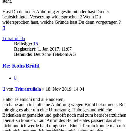
steht.
Hast Du denn der Anhörung zugestimmt oder hast Du der
beabsichtigten Versetzung widersprochen ? Wenn Du
widersprochen hast, welche Gründe hast Du denn vorgetragen ?
Nach
oben
Tritratrullala
Beiträge:
15
Registriert:
1. Jan 2017, 11:07
Behörde:
Deutsche Telekom AG
Re: Köln/Brühl
Zitieren
Beitrag
von
Tritratrullala
»
18. Nov 2019, 14:04
Hallo Telemichi und alle anderen,
ich habe auch im Juli eine Anhörung wegen Brühl bekommen. Bei
mir ging es aber um eine Umsetzung. Habe gesundheitliche
Bedenken angemeldet und gehofft noch mal zum betriebsärztlichen
Dienst zu können. Laut Anruf des Betriebsrates passiert das aber
nicht und ich werde bald umgesetzt. Einen Termin konnte man mir
noch nicht nennen. Ich beschäftige mich schon mit der