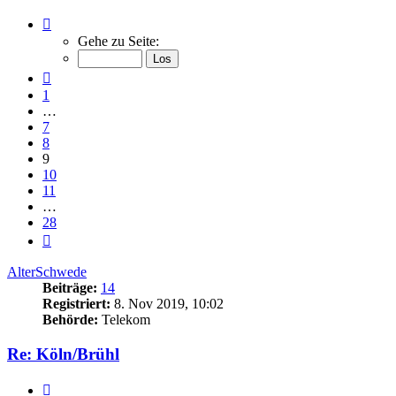
Seite
9
Gehe zu Seite:
von
28
Vorherige
1
…
7
8
9
10
11
…
28
Nächste
AlterSchwede
Beiträge:
14
Registriert:
8. Nov 2019, 10:02
Behörde:
Telekom
Re: Köln/Brühl
Zitieren