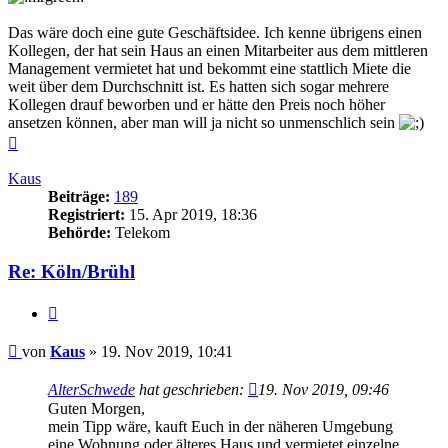
Das wäre doch eine gute Geschäftsidee. Ich kenne übrigens einen
Kollegen, der hat sein Haus an einen Mitarbeiter aus dem mittleren
Management vermietet hat und bekommt eine stattlich Miete die
weit über dem Durchschnitt ist. Es hatten sich sogar mehrere
Kollegen drauf beworben und er hätte den Preis noch höher
ansetzen können, aber man will ja nicht so unmenschlich sein
Nach
oben
Kaus
Beiträge:
189
Registriert:
15. Apr 2019, 18:36
Behörde:
Telekom
Re: Köln/Brühl
Zitieren
Beitrag
von
Kaus
»
19. Nov 2019, 10:41
AlterSchwede
hat geschrieben:
19. Nov 2019, 09:46
Guten Morgen,
mein Tipp wäre, kauft Euch in der näheren Umgebung
eine Wohnung oder älteres Haus und vermietet einzelne