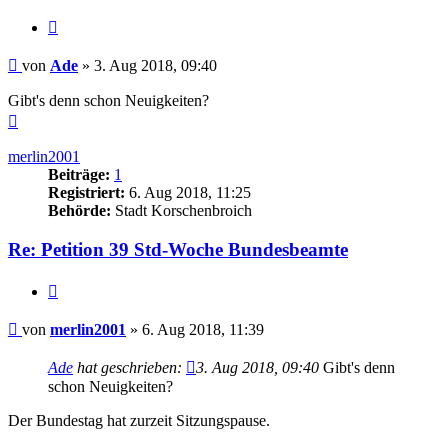
Zitieren
Beitrag
von
Ade
»
3. Aug 2018, 09:40
Gibt's denn schon Neuigkeiten?
Nach
oben
merlin2001
Beiträge:
1
Registriert:
6. Aug 2018, 11:25
Behörde:
Stadt Korschenbroich
Re: Petition 39 Std-Woche Bundesbeamte
Zitieren
Beitrag
von
merlin2001
»
6. Aug 2018, 11:39
Ade
hat geschrieben:
3. Aug 2018, 09:40
Gibt's denn
schon Neuigkeiten?
Der Bundestag hat zurzeit Sitzungspause.