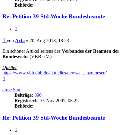
Behörde:
Re: Petition 39 Std-Woche Bundesbeamte
Zitieren
Beitrag
von
Acta
»
20. Aug 2018, 18:23
Ein schöner Artikel seitens des
Verbandes der Beamten der
Bundeswehr
(VBB e.V.):
Quelle:
https://www.vbb.dbb.de/aktuelles/news/a ... nzuloesen/
Nach
oben
arme Sau
Beiträge:
890
Registriert:
10. Nov 2005, 08:25
Behörde:
Re: Petition 39 Std-Woche Bundesbeamte
Zitieren