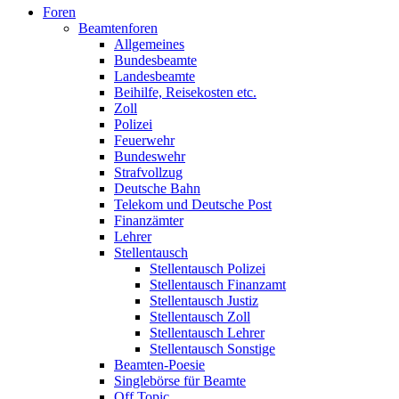
Foren
Beamtenforen
Allgemeines
Bundesbeamte
Landesbeamte
Beihilfe, Reisekosten etc.
Zoll
Polizei
Feuerwehr
Bundeswehr
Strafvollzug
Deutsche Bahn
Telekom und Deutsche Post
Finanzämter
Lehrer
Stellentausch
Stellentausch Polizei
Stellentausch Finanzamt
Stellentausch Justiz
Stellentausch Zoll
Stellentausch Lehrer
Stellentausch Sonstige
Beamten-Poesie
Singlebörse für Beamte
Off Topic