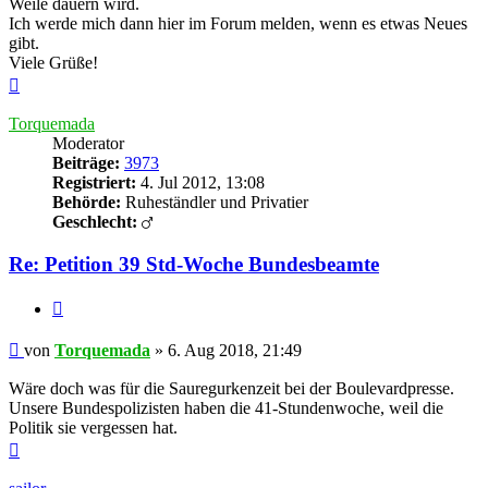
Weile dauern wird.
Ich werde mich dann hier im Forum melden, wenn es etwas Neues
gibt.
Viele Grüße!
Nach
oben
Torquemada
Moderator
Beiträge:
3973
Registriert:
4. Jul 2012, 13:08
Behörde:
Ruheständler und Privatier
Geschlecht:
Re: Petition 39 Std-Woche Bundesbeamte
Zitieren
Beitrag
von
Torquemada
»
6. Aug 2018, 21:49
Wäre doch was für die Sauregurkenzeit bei der Boulevardpresse.
Unsere Bundespolizisten haben die 41-Stundenwoche, weil die
Politik sie vergessen hat.
Nach
oben