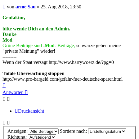
Beitrag
von
arme Sau
»
25. Aug 2018, 23:50
Genfaktor,
bitte wende Dich an den Admin.
Danke
Mod
Grüne Beiträge sind -
Mod
- Beiträge,
schwarze geben meine
"private Meinung" wieder!
---------
Wenn der Staat versagt http://www.harrywoerz.de/?pg=0
Totale Überwachung stoppen
http://www.pro-bargeld.com/gefahr-fuer-deutsche-sparer.html
Nach
oben
Antworten
Druckansicht
Anzeigen:
Sortiere nach:
Richtung: