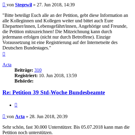
Beitrag
von
Stegewil
»
27. Jun 2018, 14:39
"Bitte beteiligt Euch alle an der Petition, gebt diese Information an
alle Kolleginnen und Kollegen weiter und bittet auch Eure
Ehepartner/innen, Lebensgefährt/innen, Angehörige und Freunde,
die Petition mitzuzeichnen! Die Mitzeichnung kann durch
jedermann erfolgen (nicht nur durch Betroffene). Einzige
Voraussetzung ist eine Registrierung auf der Internetseite des
Deutschen Bundestages."
Nach
oben
Acta
Beiträge:
310
Registriert:
10. Jun 2018, 13:59
Behörde:
Re: Petition 39 Std-Woche Bundesbeamte
Zitieren
Beitrag
von
Acta
»
28. Jun 2018, 20:39
Sehr schön, fast 30.000 Unterstützer. Bis 05.07.2018 kann man die
Petition noch unterstützen.