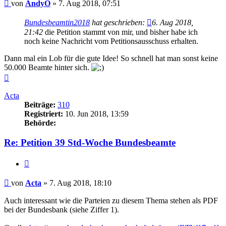
Beitrag
von
AndyO
»
7. Aug 2018, 07:51
Bundesbeamtin2018
hat geschrieben:
6. Aug 2018,
21:42
die Petition stammt von mir, und bisher habe ich
noch keine Nachricht vom Petitionsausschuss erhalten.
Dann mal ein Lob für die gute Idee! So schnell hat man sonst keine
50.000 Beamte hinter sich.
Nach
oben
Acta
Beiträge:
310
Registriert:
10. Jun 2018, 13:59
Behörde:
Re: Petition 39 Std-Woche Bundesbeamte
Zitieren
Beitrag
von
Acta
»
7. Aug 2018, 18:10
Auch interessant wie die Parteien zu diesem Thema stehen als PDF
bei der Bundesbank (siehe Ziffer 1).