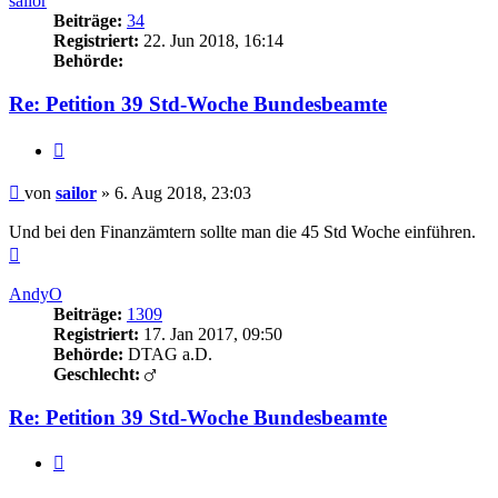
sailor
Beiträge:
34
Registriert:
22. Jun 2018, 16:14
Behörde:
Re: Petition 39 Std-Woche Bundesbeamte
Zitieren
Beitrag
von
sailor
»
6. Aug 2018, 23:03
Und bei den Finanzämtern sollte man die 45 Std Woche einführen.
Nach
oben
AndyO
Beiträge:
1309
Registriert:
17. Jan 2017, 09:50
Behörde:
DTAG a.D.
Geschlecht:
Re: Petition 39 Std-Woche Bundesbeamte
Zitieren