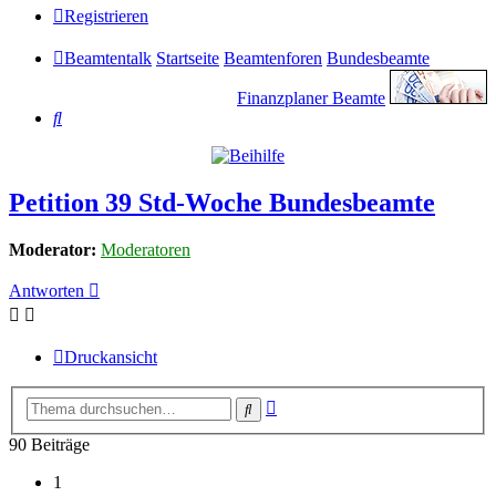
Registrieren
Beamtentalk
Startseite
Beamtenforen
Bundesbeamte
Finanzplaner Beamte
Suche
Petition 39 Std-Woche Bundesbeamte
Moderator:
Moderatoren
Antworten
Druckansicht
Erweiterte
Suche
Suche
90 Beiträge
1