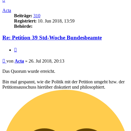
oben
Acta
Beiträge:
310
Registriert:
10. Jun 2018, 13:59
Behörde:
Re: Petition 39 Std-Woche Bundesbeamte
Zitieren
Beitrag
von
Acta
»
26. Jul 2018, 20:13
Das Quorum wurde erreicht.
Bin mal gespannt, wie die Politik mit der Petition umgeht bzw. der
Petitionsausschuss hierüber diskutiert und philosophiert.