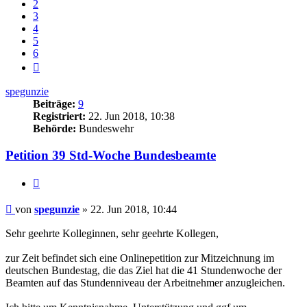
2
3
4
5
6
Nächste
spegunzie
Beiträge:
9
Registriert:
22. Jun 2018, 10:38
Behörde:
Bundeswehr
Petition 39 Std-Woche Bundesbeamte
Zitieren
Beitrag
von
spegunzie
»
22. Jun 2018, 10:44
Sehr geehrte Kolleginnen, sehr geehrte Kollegen,
zur Zeit befindet sich eine Onlinepetition zur Mitzeichnung im
deutschen Bundestag, die das Ziel hat die 41 Stundenwoche der
Beamten auf das Stundenniveau der Arbeitnehmer anzugleichen.