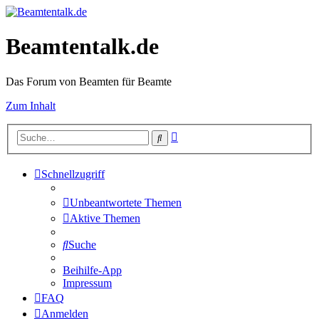
Beamtentalk.de
Das Forum von Beamten für Beamte
Zum Inhalt
Erweiterte
Suche
Suche
Schnellzugriff
Unbeantwortete Themen
Aktive Themen
Suche
Beihilfe-App
Impressum
FAQ
Anmelden