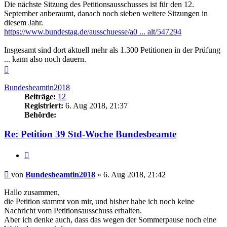
Die nächste Sitzung des Petitionsausschusses ist für den 12.
September anberaumt, danach noch sieben weitere Sitzungen in
diesem Jahr.
https://www.bundestag.de/ausschuesse/a0 ... alt/547294
Insgesamt sind dort aktuell mehr als 1.300 Petitionen in der Prüfung
... kann also noch dauern.
Nach
oben
Bundesbeamtin2018
Beiträge:
12
Registriert:
6. Aug 2018, 21:37
Behörde:
Re: Petition 39 Std-Woche Bundesbeamte
Zitieren
Beitrag
von
Bundesbeamtin2018
»
6. Aug 2018, 21:42
Hallo zusammen,
die Petition stammt von mir, und bisher habe ich noch keine
Nachricht vom Petitionsausschuss erhalten.
Aber ich denke auch, dass das wegen der Sommerpause noch eine