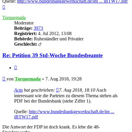
Quelle:
http://www.bundesbankgewerkschaft.de/im ... iBTW17.pdf
Nach
oben
Torquemada
Moderator
Beiträge:
3973
Registriert:
4. Jul 2012, 13:08
Behörde:
Ruheständler und Privatier
Geschlecht:
Re: Petition 39 Std-Woche Bundesbeamte
Zitieren
Beitrag
von
Torquemada
»
7. Aug 2018, 19:28
Acta
hat geschrieben:
7. Aug 2018, 18:10
Auch
interessant wie die Parteien zu diesem Thema stehen als
PDF bei der Bundesbank (siehe Ziffer 1).
Quelle:
http://www.bundesbankgewerkschaft.de/im ...
iBTW17.pdf
Die Antwort der FDP ist doch krank. Es lebe die 48-