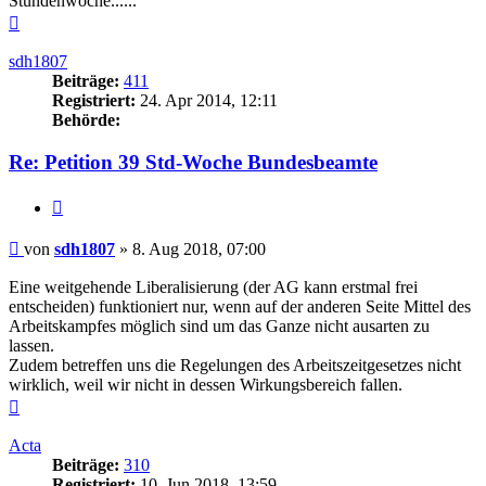
Stundenwoche......
Nach
oben
sdh1807
Beiträge:
411
Registriert:
24. Apr 2014, 12:11
Behörde:
Re: Petition 39 Std-Woche Bundesbeamte
Zitieren
Beitrag
von
sdh1807
»
8. Aug 2018, 07:00
Eine weitgehende Liberalisierung (der AG kann erstmal frei
entscheiden) funktioniert nur, wenn auf der anderen Seite Mittel des
Arbeitskampfes möglich sind um das Ganze nicht ausarten zu
lassen.
Zudem betreffen uns die Regelungen des Arbeitszeitgesetzes nicht
wirklich, weil wir nicht in dessen Wirkungsbereich fallen.
Nach
oben
Acta
Beiträge:
310
Registriert:
10. Jun 2018, 13:59