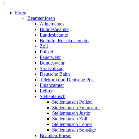
Foren
Beamtenforen
Allgemeines
Bundesbeamte
Landesbeamte
Beihilfe, Reisekosten etc.
Zoll
Polizei
Feuerwehr
Bundeswehr
Strafvollzug
Deutsche Bahn
Telekom und Deutsche Post
Finanzämter
Lehrer
Stellentausch
Stellentausch Polizei
Stellentausch Finanzamt
Stellentausch Justiz
Stellentausch Zoll
Stellentausch Lehrer
Stellentausch Sonstige
Beamten-Poesie