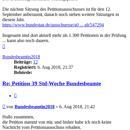
Die nächste Sitzung des Petitionsausschusses ist für den 12.
September anberaumt, danach noch sieben weitere Sitzungen in
diesem Jahr.
https://www.bundestag.de/ausschuesse/a0 ... alt/547294
Insgesamt sind dort aktuell mehr als 1.300 Petitionen in der Prüfung
... kann also noch dauern.
Nach
oben
Bundesbeamtin2018
Beiträge:
12
Registriert:
6. Aug 2018, 21:37
Behörde:
Re: Petition 39 Std-Woche Bundesbeamte
Zitieren
Beitrag
von
Bundesbeamtin2018
»
6. Aug 2018, 21:42
Hallo zusammen,
die Petition stammt von mir, und bisher habe ich noch keine
Nachricht vom Petitionsausschuss erhalten.