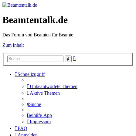
Beamtentalk.de
Das Forum von Beamten für Beamte
Zum Inhalt
Erweiterte
Suche
Suche
Schnellzugriff
Unbeantwortete Themen
Aktive Themen
Suche
Beihilfe-App
Impressum
FAQ
Anmelden