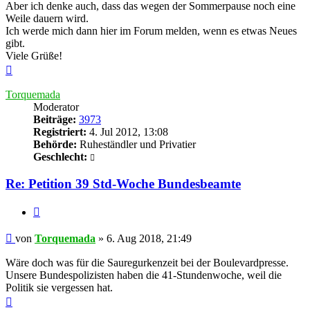
Aber ich denke auch, dass das wegen der Sommerpause noch eine
Weile dauern wird.
Ich werde mich dann hier im Forum melden, wenn es etwas Neues
gibt.
Viele Grüße!
Nach
oben
Torquemada
Moderator
Beiträge:
3973
Registriert:
4. Jul 2012, 13:08
Behörde:
Ruheständler und Privatier
Geschlecht:
Re: Petition 39 Std-Woche Bundesbeamte
Zitieren
Beitrag
von
Torquemada
»
6. Aug 2018, 21:49
Wäre doch was für die Sauregurkenzeit bei der Boulevardpresse.
Unsere Bundespolizisten haben die 41-Stundenwoche, weil die
Politik sie vergessen hat.
Nach