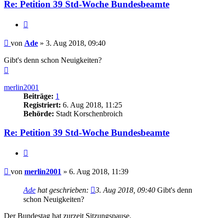
Re: Petition 39 Std-Woche Bundesbeamte
Zitieren
Beitrag
von
Ade
»
3. Aug 2018, 09:40
Gibt's denn schon Neuigkeiten?
Nach
oben
merlin2001
Beiträge:
1
Registriert:
6. Aug 2018, 11:25
Behörde:
Stadt Korschenbroich
Re: Petition 39 Std-Woche Bundesbeamte
Zitieren
Beitrag
von
merlin2001
»
6. Aug 2018, 11:39
Ade
hat geschrieben:
3. Aug 2018, 09:40
Gibt's denn
schon Neuigkeiten?
Der Bundestag hat zurzeit Sitzungspause.