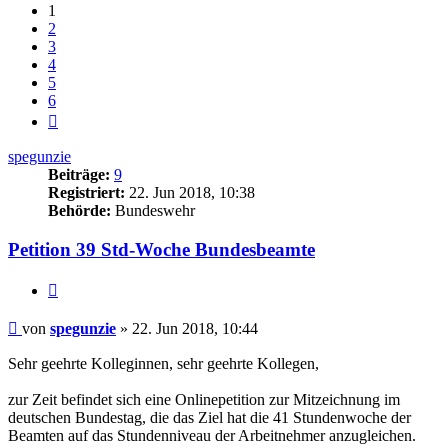
1
2
3
4
5
6
Nächste
spegunzie
Beiträge:
9
Registriert:
22. Jun 2018, 10:38
Behörde:
Bundeswehr
Petition 39 Std-Woche Bundesbeamte
Zitieren
Beitrag
von
spegunzie
»
22. Jun 2018, 10:44
Sehr geehrte Kolleginnen, sehr geehrte Kollegen,
zur Zeit befindet sich eine Onlinepetition zur Mitzeichnung im
deutschen Bundestag, die das Ziel hat die 41 Stundenwoche der
Beamten auf das Stundenniveau der Arbeitnehmer anzugleichen.