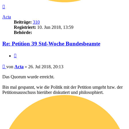
Nach
oben
Acta
Beiträge:
310
Registriert:
10. Jun 2018, 13:59
Behörde:
Re: Petition 39 Std-Woche Bundesbeamte
Zitieren
Beitrag
von
Acta
»
26. Jul 2018, 20:13
Das Quorum wurde erreicht.
Bin mal gespannt, wie die Politik mit der Petition umgeht bzw. der
Petitionsausschuss hierüber diskutiert und philosophiert.