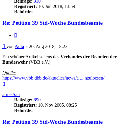
Beiträge:
310
Registriert:
10. Jun 2018, 13:59
Behörde:
Re: Petition 39 Std-Woche Bundesbeamte
Zitieren
Beitrag
von
Acta
»
20. Aug 2018, 18:23
Ein schöner Artikel seitens des
Verbandes der Beamten der
Bundeswehr
(VBB e.V.):
Quelle:
https://www.vbb.dbb.de/aktuelles/news/a ... nzuloesen/
Nach
oben
arme Sau
Beiträge:
890
Registriert:
10. Nov 2005, 08:25
Behörde:
Re: Petition 39 Std-Woche Bundesbeamte