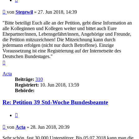
Beitrag
von
Stegewil
»
27. Jun 2018, 14:39
"Bitte beteiligt Euch alle an der Petition, gebt diese Information an
alle Kolleginnen und Kollegen weiter und bittet auch Eure
Ehepartner/innen, Lebensgefährt/innen, Angehörige und Freunde,
die Petition mitzuzeichnen! Die Mitzeichnung kann durch
jedermann erfolgen (nicht nur durch Betroffene). Einzige
Voraussetzung ist eine Registrierung auf der Internetseite des
Deutschen Bundestages."
Nach
oben
Acta
Beiträge:
310
Registriert:
10. Jun 2018, 13:59
Behörde:
Re: Petition 39 Std-Woche Bundesbeamte
Zitieren
Beitrag
von
Acta
»
28. Jun 2018, 20:39
Sehr schön, fast 30.000 Unterstützer. Bis 05.07.2018 kann man die