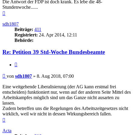
Die Antwort der FDP ist doch krank. Es lebe die 48-
Stundenwoche......
Nach
oben
sdh1807
Beiträge:
411
Registriert:
24. Apr 2014, 12:11
Behörde:
Re: Petition 39 Std-Woche Bundesbeamte
Zitieren
Beitrag
von
sdh1807
»
8. Aug 2018, 07:00
Eine weitgehende Liberalisierung (der AG kann erstmal frei
entscheiden) funktioniert nur, wenn auf der anderen Seite Mittel des
Arbeitskampfes möglich sind um das Ganze nicht ausarten zu
lassen.
Zudem betreffen uns die Regelungen des Arbeitszeitgesetzes nicht
wirklich, weil wir nicht in dessen Wirkungsbereich fallen.
Nach
oben
Acta