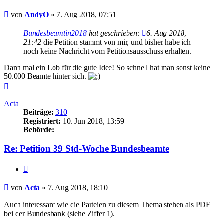
Beitrag
von
AndyO
»
7. Aug 2018, 07:51
Bundesbeamtin2018
hat geschrieben:
6. Aug 2018,
21:42
die Petition stammt von mir, und bisher habe ich
noch keine Nachricht vom Petitionsausschuss erhalten.
Dann mal ein Lob für die gute Idee! So schnell hat man sonst keine
50.000 Beamte hinter sich.
Nach
oben
Acta
Beiträge:
310
Registriert:
10. Jun 2018, 13:59
Behörde:
Re: Petition 39 Std-Woche Bundesbeamte
Zitieren
Beitrag
von
Acta
»
7. Aug 2018, 18:10
Auch interessant wie die Parteien zu diesem Thema stehen als PDF
bei der Bundesbank (siehe Ziffer 1).