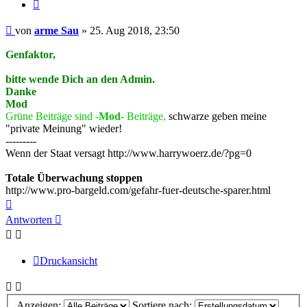
Zitieren
Beitrag
von
arme Sau
»
25. Aug 2018, 23:50
Genfaktor,
bitte wende Dich an den Admin.
Danke
Mod
Grüne Beiträge sind -
Mod
- Beiträge,
schwarze geben meine
"private Meinung" wieder!
---------
Wenn der Staat versagt http://www.harrywoerz.de/?pg=0
Totale Überwachung stoppen
http://www.pro-bargeld.com/gefahr-fuer-deutsche-sparer.html
Nach
oben
Antworten
Druckansicht
Anzeigen:
Sortiere nach: