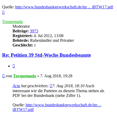
Quelle:
http://www.bundesbankgewerkschaft.de/im ... iBTW17.pdf
Nach
oben
Torquemada
Moderator
Beiträge:
3973
Registriert:
4. Jul 2012, 13:08
Behörde:
Ruheständler und Privatier
Geschlecht:
Re: Petition 39 Std-Woche Bundesbeamte
Zitieren
Beitrag
von
Torquemada
»
7. Aug 2018, 19:28
Acta
hat geschrieben:
7. Aug 2018, 18:10
Auch
interessant wie die Parteien zu diesem Thema stehen als
PDF bei der Bundesbank (siehe Ziffer 1).
Quelle:
http://www.bundesbankgewerkschaft.de/im ...
iBTW17.pdf