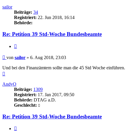
oben
sailor
Beiträge:
34
Registriert:
22. Jun 2018, 16:14
Behörde:
Re: Petition 39 Std-Woche Bundesbeamte
Zitieren
Beitrag
von
sailor
»
6. Aug 2018, 23:03
Und bei den Finanzämtern sollte man die 45 Std Woche einführen.
Nach
oben
AndyO
Beiträge:
1309
Registriert:
17. Jan 2017, 09:50
Behörde:
DTAG a.D.
Geschlecht:
Re: Petition 39 Std-Woche Bundesbeamte
Zitieren