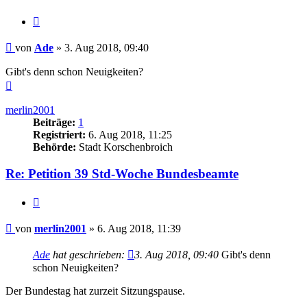
Zitieren
Beitrag
von
Ade
»
3. Aug 2018, 09:40
Gibt's denn schon Neuigkeiten?
Nach
oben
merlin2001
Beiträge:
1
Registriert:
6. Aug 2018, 11:25
Behörde:
Stadt Korschenbroich
Re: Petition 39 Std-Woche Bundesbeamte
Zitieren
Beitrag
von
merlin2001
»
6. Aug 2018, 11:39
Ade
hat geschrieben:
3. Aug 2018, 09:40
Gibt's denn
schon Neuigkeiten?
Der Bundestag hat zurzeit Sitzungspause.