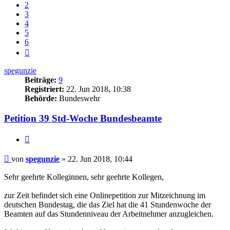
2
3
4
5
6
Nächste
spegunzie
Beiträge:
9
Registriert:
22. Jun 2018, 10:38
Behörde:
Bundeswehr
Petition 39 Std-Woche Bundesbeamte
Zitieren
Beitrag
von
spegunzie
»
22. Jun 2018, 10:44
Sehr geehrte Kolleginnen, sehr geehrte Kollegen,
zur Zeit befindet sich eine Onlinepetition zur Mitzeichnung im
deutschen Bundestag, die das Ziel hat die 41 Stundenwoche der
Beamten auf das Stundenniveau der Arbeitnehmer anzugleichen.