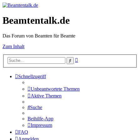
Beamtentalk.de
Das Forum von Beamten für Beamte
Zum Inhalt
Erweiterte
Suche
Suche
Schnellzugriff
Unbeantwortete Themen
Aktive Themen
Suche
Beihilfe-App
Impressum
FAQ
Anmelden