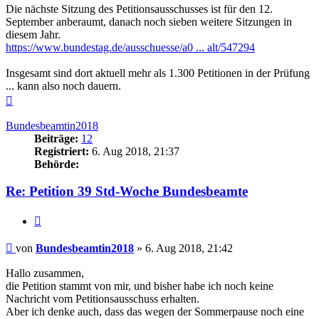
Die nächste Sitzung des Petitionsausschusses ist für den 12.
September anberaumt, danach noch sieben weitere Sitzungen in
diesem Jahr.
https://www.bundestag.de/ausschuesse/a0 ... alt/547294
Insgesamt sind dort aktuell mehr als 1.300 Petitionen in der Prüfung
... kann also noch dauern.
Nach
oben
Bundesbeamtin2018
Beiträge:
12
Registriert:
6. Aug 2018, 21:37
Behörde:
Re: Petition 39 Std-Woche Bundesbeamte
Zitieren
Beitrag
von
Bundesbeamtin2018
»
6. Aug 2018, 21:42
Hallo zusammen,
die Petition stammt von mir, und bisher habe ich noch keine
Nachricht vom Petitionsausschuss erhalten.
Aber ich denke auch, dass das wegen der Sommerpause noch eine