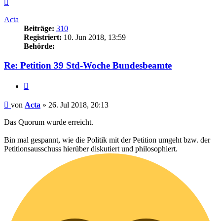
Nach
oben
Acta
Beiträge:
310
Registriert:
10. Jun 2018, 13:59
Behörde:
Re: Petition 39 Std-Woche Bundesbeamte
Zitieren
Beitrag
von
Acta
»
26. Jul 2018, 20:13
Das Quorum wurde erreicht.
Bin mal gespannt, wie die Politik mit der Petition umgeht bzw. der
Petitionsausschuss hierüber diskutiert und philosophiert.