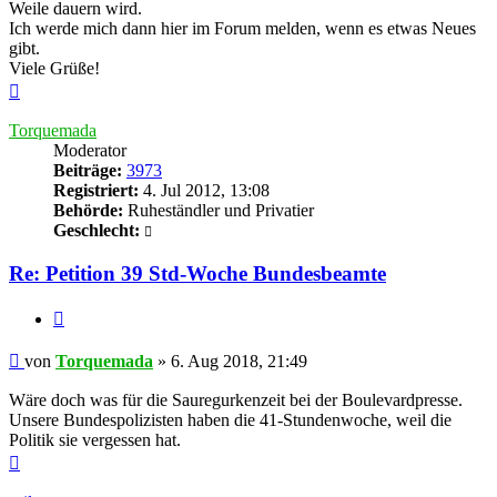
Weile dauern wird.
Ich werde mich dann hier im Forum melden, wenn es etwas Neues
gibt.
Viele Grüße!
Nach
oben
Torquemada
Moderator
Beiträge:
3973
Registriert:
4. Jul 2012, 13:08
Behörde:
Ruheständler und Privatier
Geschlecht:
Re: Petition 39 Std-Woche Bundesbeamte
Zitieren
Beitrag
von
Torquemada
»
6. Aug 2018, 21:49
Wäre doch was für die Sauregurkenzeit bei der Boulevardpresse.
Unsere Bundespolizisten haben die 41-Stundenwoche, weil die
Politik sie vergessen hat.
Nach
oben