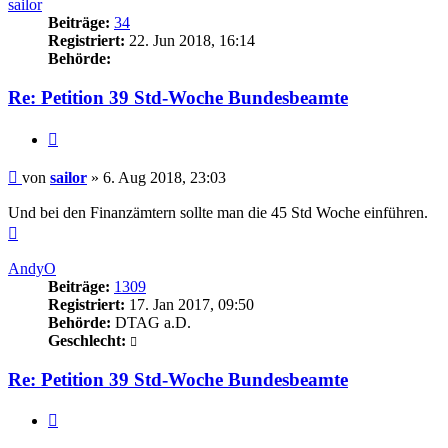
sailor
Beiträge:
34
Registriert:
22. Jun 2018, 16:14
Behörde:
Re: Petition 39 Std-Woche Bundesbeamte
Zitieren
Beitrag
von
sailor
»
6. Aug 2018, 23:03
Und bei den Finanzämtern sollte man die 45 Std Woche einführen.
Nach
oben
AndyO
Beiträge:
1309
Registriert:
17. Jan 2017, 09:50
Behörde:
DTAG a.D.
Geschlecht:
Re: Petition 39 Std-Woche Bundesbeamte
Zitieren