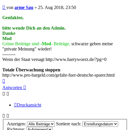
Beitrag
von
arme Sau
»
25. Aug 2018, 23:50
Genfaktor,
bitte wende Dich an den Admin.
Danke
Mod
Grüne Beiträge sind -
Mod
- Beiträge,
schwarze geben meine
"private Meinung" wieder!
---------
Wenn der Staat versagt http://www.harrywoerz.de/?pg=0
Totale Überwachung stoppen
http://www.pro-bargeld.com/gefahr-fuer-deutsche-sparer.html
Nach
oben
Antworten
Druckansicht
Anzeigen:
Sortiere nach:
Richtung: