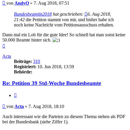
Beitrag
von
AndyO
»
7. Aug 2018, 07:51
Bundesbeamtin2018
hat geschrieben:
6. Aug 2018,
21:42
die Petition stammt von mir, und bisher habe ich
noch keine Nachricht vom Petitionsausschuss erhalten.
Dann mal ein Lob für die gute Idee! So schnell hat man sonst keine
50.000 Beamte hinter sich.
Nach
oben
Acta
Beiträge:
310
Registriert:
10. Jun 2018, 13:59
Behörde:
Re: Petition 39 Std-Woche Bundesbeamte
Zitieren
Beitrag
von
Acta
»
7. Aug 2018, 18:10
Auch interessant wie die Parteien zu diesem Thema stehen als PDF
bei der Bundesbank (siehe Ziffer 1).