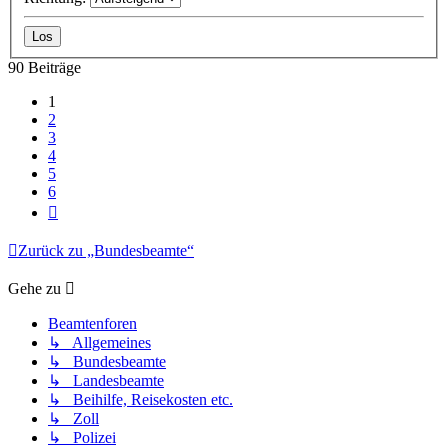
90 Beiträge
1
2
3
4
5
6
Nächste
Zurück zu „Bundesbeamte“
Gehe zu
Beamtenforen
↳ Allgemeines
↳ Bundesbeamte
↳ Landesbeamte
↳ Beihilfe, Reisekosten etc.
↳ Zoll
↳ Polizei