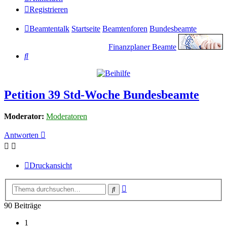
Registrieren
Beamtentalk
Startseite
Beamtenforen
Bundesbeamte
Finanzplaner Beamte
Suche
Petition 39 Std-Woche Bundesbeamte
Moderator:
Moderatoren
Antworten
Druckansicht
Erweiterte
Suche
Suche
90 Beiträge
1