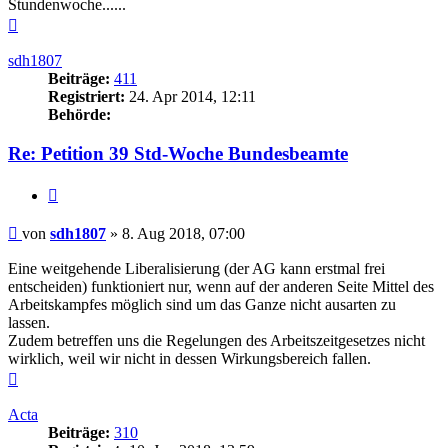
Stundenwoche......
Nach
oben
sdh1807
Beiträge:
411
Registriert:
24. Apr 2014, 12:11
Behörde:
Re: Petition 39 Std-Woche Bundesbeamte
Zitieren
Beitrag
von
sdh1807
»
8. Aug 2018, 07:00
Eine weitgehende Liberalisierung (der AG kann erstmal frei
entscheiden) funktioniert nur, wenn auf der anderen Seite Mittel des
Arbeitskampfes möglich sind um das Ganze nicht ausarten zu
lassen.
Zudem betreffen uns die Regelungen des Arbeitszeitgesetzes nicht
wirklich, weil wir nicht in dessen Wirkungsbereich fallen.
Nach
oben
Acta
Beiträge:
310