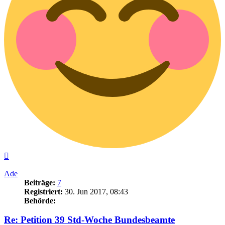
Nach
oben
Ade
Beiträge:
7
Registriert:
30. Jun 2017, 08:43
Behörde:
Re: Petition 39 Std-Woche Bundesbeamte