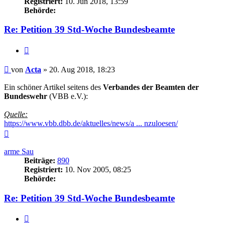
Registriert:
10. Jun 2018, 13:59
Behörde:
Re: Petition 39 Std-Woche Bundesbeamte
Zitieren
Beitrag
von
Acta
»
20. Aug 2018, 18:23
Ein schöner Artikel seitens des
Verbandes der Beamten der
Bundeswehr
(VBB e.V.):
Quelle:
https://www.vbb.dbb.de/aktuelles/news/a ... nzuloesen/
Nach
oben
arme Sau
Beiträge:
890
Registriert:
10. Nov 2005, 08:25
Behörde:
Re: Petition 39 Std-Woche Bundesbeamte
Zitieren