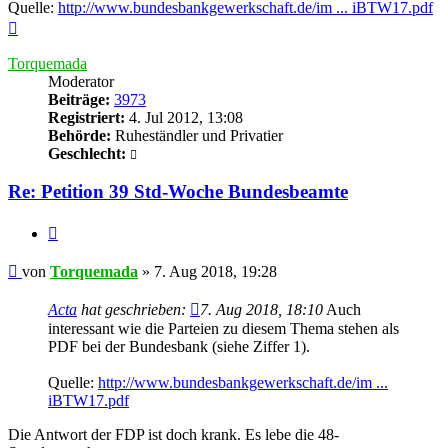
Quelle:
http://www.bundesbankgewerkschaft.de/im ... iBTW17.pdf
Nach
oben
Torquemada
Moderator
Beiträge:
3973
Registriert:
4. Jul 2012, 13:08
Behörde:
Ruheständler und Privatier
Geschlecht:
Re: Petition 39 Std-Woche Bundesbeamte
Zitieren
Beitrag
von
Torquemada
»
7. Aug 2018, 19:28
Acta
hat geschrieben:
7. Aug 2018, 18:10
Auch
interessant wie die Parteien zu diesem Thema stehen als
PDF bei der Bundesbank (siehe Ziffer 1).
Quelle:
http://www.bundesbankgewerkschaft.de/im ...
iBTW17.pdf
Die Antwort der FDP ist doch krank. Es lebe die 48-