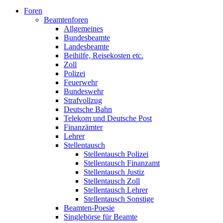
Foren
Beamtenforen
Allgemeines
Bundesbeamte
Landesbeamte
Beihilfe, Reisekosten etc.
Zoll
Polizei
Feuerwehr
Bundeswehr
Strafvollzug
Deutsche Bahn
Telekom und Deutsche Post
Finanzämter
Lehrer
Stellentausch
Stellentausch Polizei
Stellentausch Finanzamt
Stellentausch Justiz
Stellentausch Zoll
Stellentausch Lehrer
Stellentausch Sonstige
Beamten-Poesie
Singlebörse für Beamte