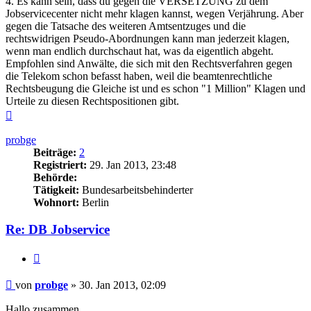
4. Es kann sein, dass du gegen die VERSETZUNG zu dem
Jobservicecenter nicht mehr klagen kannst, wegen Verjährung. Aber
gegen die Tatsache des weiteren Amtsentzuges und die
rechtswidrigen Pseudo-Abordnungen kann man jederzeit klagen,
wenn man endlich durchschaut hat, was da eigentlich abgeht.
Empfohlen sind Anwälte, die sich mit den Rechtsverfahren gegen
die Telekom schon befasst haben, weil die beamtenrechtliche
Rechtsbeugung die Gleiche ist und es schon "1 Million" Klagen und
Urteile zu diesen Rechtspositionen gibt.
Nach
oben
probge
Beiträge:
2
Registriert:
29. Jan 2013, 23:48
Behörde:
Tätigkeit:
Bundesarbeitsbehinderter
Wohnort:
Berlin
Re: DB Jobservice
Zitieren
Beitrag
von
probge
»
30. Jan 2013, 02:09
Hallo zusammen,