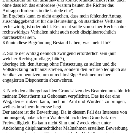
ohne dass ich das einfordere (warum bauten die Richter das
Antragserfordernis in die Urteile ein?).
Im Ergebnis kann es nicht angehen, dass mein fehlender Antrag
ausschlaggebend ist für die Beurteilung, ob staatliches Verhalten
rechtswidrig ist oder nicht. Erst recht sollte von seiner Rechtsnatur
rechtswidriges Verhalten nicht auch noch disziplinarrechtlich
durchsetzbar sein.
Könnte diese Begründung Bestand haben, was meint Ihr?
2. Sollte der Antrag dennoch zwingend erforderlich sein (auf
welcher Rechtsgrundlage, bitte?),
überlege ich, den Antrag ohne Fristsetzung zu stellen und die
Vollstreckung nicht anzustreben, sondern den Schrieb lediglich als
Vehikel zu benutzen, um unrechtmäßige Ansinnen meiner
engagierten Disponentin abzuwehren.
3. Nach den althergebrachten Grundsätzen des Beamtentums bin ich
meinem Dienstherrn zu Gehorsam verpflichtet. Das ist der eine
Weg, den er nutzen kann, mich in "Amt und Würden" zu bringen,
weil es in seinem Interesse liegt.
Der andere ist die Bewerbung. Da in diesem Fall das Interesse von
mir ausgeht, habe ich ein Wahlrecht nach dem Grundsatz der
Freiweilligkeit. Es kann nicht Sinn und Zweck einer unter
Androhung disiplinarrechtlicher Maßnahmen erstellten Bewerbung