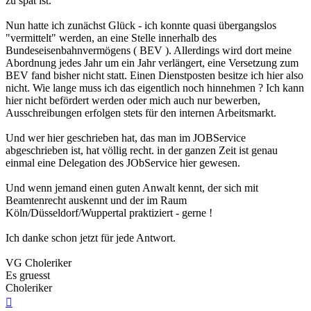
zu spät ist.
Nun hatte ich zunächst Glück - ich konnte quasi übergangslos
"vermittelt" werden, an eine Stelle innerhalb des
Bundeseisenbahnvermögens ( BEV ). Allerdings wird dort meine
Abordnung jedes Jahr um ein Jahr verlängert, eine Versetzung zum
BEV fand bisher nicht statt. Einen Dienstposten besitze ich hier also
nicht. Wie lange muss ich das eigentlich noch hinnehmen ? Ich kann
hier nicht befördert werden oder mich auch nur bewerben,
Ausschreibungen erfolgen stets für den internen Arbeitsmarkt.
Und wer hier geschrieben hat, das man im JOBService
abgeschrieben ist, hat völlig recht. in der ganzen Zeit ist genau
einmal eine Delegation des JObService hier gewesen.
Und wenn jemand einen guten Anwalt kennt, der sich mit
Beamtenrecht auskennt und der im Raum
Köln/Düsseldorf/Wuppertal praktiziert - gerne !
Ich danke schon jetzt für jede Antwort.
VG Choleriker
Es gruesst
Choleriker
Nach