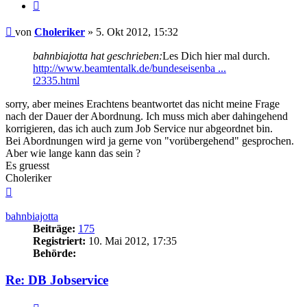
Zitieren
Beitrag
von
Choleriker
»
5. Okt 2012, 15:32
bahnbiajotta hat geschrieben:
Les Dich hier mal durch.
http://www.beamtentalk.de/bundeseisenba ...
t2335.html
sorry, aber meines Erachtens beantwortet das nicht meine Frage
nach der Dauer der Abordnung. Ich muss mich aber dahingehend
korrigieren, das ich auch zum Job Service nur abgeordnet bin.
Bei Abordnungen wird ja gerne von "vorübergehend" gesprochen.
Aber wie lange kann das sein ?
Es gruesst
Choleriker
Nach
oben
bahnbiajotta
Beiträge:
175
Registriert:
10. Mai 2012, 17:35
Behörde:
Re: DB Jobservice
Zitieren