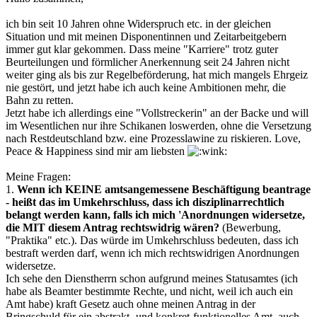
ich bin seit 10 Jahren ohne Widerspruch etc. in der gleichen
Situation und mit meinen Disponentinnen und Zeitarbeitgebern
immer gut klar gekommen. Dass meine "Karriere" trotz guter
Beurteilungen und förmlicher Anerkennung seit 24 Jahren nicht
weiter ging als bis zur Regelbeförderung, hat mich mangels Ehrgeiz
nie gestört, und jetzt habe ich auch keine Ambitionen mehr, die
Bahn zu retten.
Jetzt habe ich allerdings eine "Vollstreckerin" an der Backe und will
im Wesentlichen nur ihre Schikanen loswerden, ohne die Versetzung
nach Restdeutschland bzw. eine Prozesslawine zu riskieren. Love,
Peace & Happiness sind mir am liebsten
Meine Fragen:
1.
Wenn ich KEINE amtsangemessene Beschäftigung beantrage
- heißt das im Umkehrschluss, dass ich disziplinarrechtlich
belangt werden kann, falls ich mich 'Anordnungen widersetze,
die MIT diesem Antrag rechtswidrig wären?
(Bewerbung,
"Praktika" etc.). Das würde im Umkehrschluss bedeuten, dass ich
bestraft werden darf, wenn ich mich rechtswidrigen Anordnungen
widersetze.
Ich sehe den Dienstherrn schon aufgrund meines Statusamtes (ich
habe als Beamter bestimmte Rechte, und nicht, weil ich auch ein
Amt habe) kraft Gesetz auch ohne meinen Antrag in der
Bringschuld für ein abstrakt- und konkret-funktionelles Amt. auch