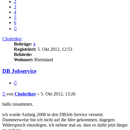
2
3
4
5
6
Nächste
Choleriker
Beiträge:
4
Registriert:
5. Okt 2012, 12:53
Behörde:
Wohnort:
Rheinland
DB Jobservice
Zitieren
Beitrag
von
Choleriker
»
5. Okt 2012, 13:26
hallo zusammen,
ich wurde Anfang 2008 in den DBJob Service versetzt.
Dummerweise bin ich nicht auf die Idee gekommen, dagegen
Widerspruch einzulegen. ich nehme mal an, dass es dafür jetzt längst