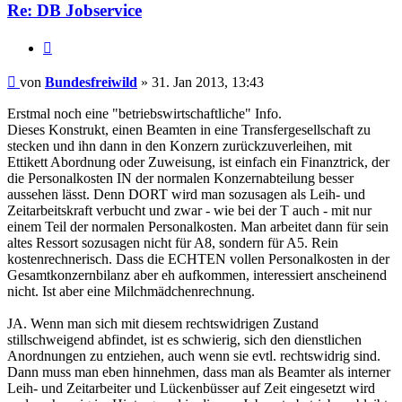
Re: DB Jobservice
Zitieren
Beitrag
von
Bundesfreiwild
»
31. Jan 2013, 13:43
Erstmal noch eine "betriebswirtschaftliche" Info.
Dieses Konstrukt, einen Beamten in eine Transfergesellschaft zu
stecken und ihn dann in den Konzern zurückzuverleihen, mit
Ettikett Abordnung oder Zuweisung, ist einfach ein Finanztrick, der
die Personalkosten IN der normalen Konzernabteilung besser
aussehen lässt. Denn DORT wird man sozusagen als Leih- und
Zeitarbeitskraft verbucht und zwar - wie bei der T auch - mit nur
einem Teil der normalen Personalkosten. Man arbeitet dann für sein
altes Ressort sozusagen nicht für A8, sondern für A5. Rein
kostenrechnerisch. Dass die ECHTEN vollen Personalkosten in der
Gesamtkonzernbilanz aber eh aufkommen, interessiert anscheinend
nicht. Ist aber eine Milchmädchenrechnung.
JA. Wenn man sich mit diesem rechtswidrigen Zustand
stillschweigend abfindet, ist es schwierig, sich den dienstlichen
Anordnungen zu entziehen, auch wenn sie evtl. rechtswidrig sind.
Dann muss man eben hinnehmen, dass man als Beamter als interner
Leih- und Zeitarbeiter und Lückenbüsser auf Zeit eingesetzt wird