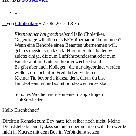
Zitieren
Beitrag
von
Choleriker
»
7. Okt 2012, 08:35
Eisenbahner hat geschrieben:
Hallo Choleriker,
Gegenfrage will dich das BEV überhaupt übernehmen?
Wenn eine Behörde einen Beamten übernehmen will,
geht es meistens ruckzuck. Hier im Süden hatten wir
zuletzt einige, die zum Luftfahrtbundesamt oder zum
Bundesamt für Güterverkehr gewechselt sind.
Es gibt aber auch Kollegen, die nur abgeordnet werden
wollen, um nicht ihre Freifahrt zu verlieren.
Kleiner Tip bevor du klagst, denk daran du bist
Bundesbeamter und somit bundesweit einsetzbar.
Schönes Wochenende von einem langjährigen
"JobServiceler"
Hallo Eisenbahner'
Direkten Kontakt zum Bev hatte ich selber noch nicht. Meine
Dienststelle beteuert , dass sie mich über nehmen will. Ich werde
mich in Kuerze mit dem Bev in Verbindung setzen.