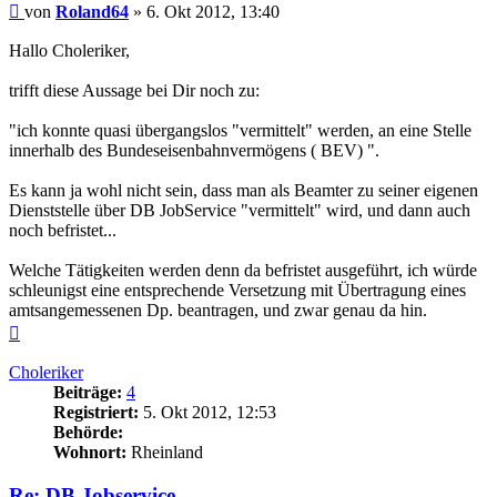
Beitrag
von
Roland64
»
6. Okt 2012, 13:40
Hallo Choleriker,
trifft diese Aussage bei Dir noch zu:
"ich konnte quasi übergangslos "vermittelt" werden, an eine Stelle
innerhalb des Bundeseisenbahnvermögens ( BEV) ".
Es kann ja wohl nicht sein, dass man als Beamter zu seiner eigenen
Dienststelle über DB JobService "vermittelt" wird, und dann auch
noch befristet...
Welche Tätigkeiten werden denn da befristet ausgeführt, ich würde
schleunigst eine entsprechende Versetzung mit Übertragung eines
amtsangemessenen Dp. beantragen, und zwar genau da hin.
Nach
oben
Choleriker
Beiträge:
4
Registriert:
5. Okt 2012, 12:53
Behörde:
Wohnort:
Rheinland
Re: DB Jobservice