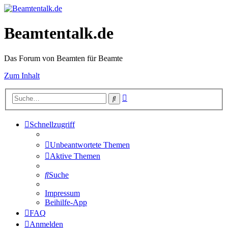
Beamtentalk.de
Das Forum von Beamten für Beamte
Zum Inhalt
Erweiterte
Suche
Suche
Schnellzugriff
Unbeantwortete Themen
Aktive Themen
Suche
Impressum
Beihilfe-App
FAQ
Anmelden