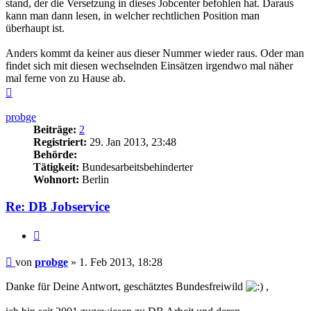
stand, der die Versetzung in dieses Jobcenter befohlen hat. Daraus
kann man dann lesen, in welcher rechtlichen Position man
überhaupt ist.
Anders kommt da keiner aus dieser Nummer wieder raus. Oder man
findet sich mit diesen wechselnden Einsätzen irgendwo mal näher
mal ferne von zu Hause ab.
Nach
oben
probge
Beiträge:
2
Registriert:
29. Jan 2013, 23:48
Behörde:
Tätigkeit:
Bundesarbeitsbehinderter
Wohnort:
Berlin
Re: DB Jobservice
Zitieren
Beitrag
von
probge
»
1. Feb 2013, 18:28
Danke für Deine Antwort, geschätztes Bundesfreiwild
,