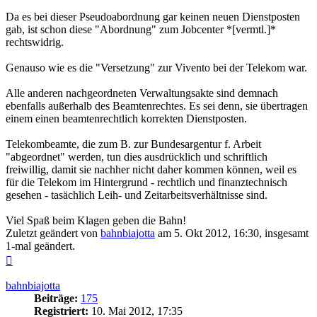
Da es bei dieser Pseudoabordnung gar keinen neuen Dienstposten
gab, ist schon diese "Abordnung" zum Jobcenter *[vermtl.]*
rechtswidrig.
Genauso wie es die "Versetzung" zur Vivento bei der Telekom war.
Alle anderen nachgeordneten Verwaltungsakte sind demnach
ebenfalls außerhalb des Beamtenrechtes. Es sei denn, sie übertragen
einem einen beamtenrechtlich korrekten Dienstposten.
Telekombeamte, die zum B. zur Bundesargentur f. Arbeit
"abgeordnet" werden, tun dies ausdrücklich und schriftlich
freiwillig, damit sie nachher nicht daher kommen können, weil es
für die Telekom im Hintergrund - rechtlich und finanztechnisch
gesehen - tasächlich Leih- und Zeitarbeitsverhältnisse sind.
Viel Spaß beim Klagen geben die Bahn!
Zuletzt geändert von
bahnbiajotta
am 5. Okt 2012, 16:30, insgesamt
1-mal geändert.
Nach
oben
bahnbiajotta
Beiträge:
175
Registriert:
10. Mai 2012, 17:35