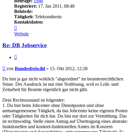
Beiträge:
1946
Registriert:
17. Jan 2011, 08:48
Behörde:
Tätigkeit:
Telekomikerin
Kontaktdaten:
Kontaktdaten
von
Website
Bundesfreiwild
Re: DB Jobservice
Zitieren
Beitrag
von
Bundesfreiwild
»
15. Okt 2012, 12:28
Du bist ja gar nicht wirklich "abgeordnet" im beamtenrechtlichen
Sinne. Der Ausdruck ist nur eine Notlösung, weil es Leih- und
Zeitarbeit für Beamte eigentlich gar nicht gibt.
Dein Rechtszustand ist folgender:
1. Du bist beim Jobcenter ohne Dienstposten und ohne
amtsamgemessene Tätigkeit, da das Jobcenter keine eigenen Posten
oder Tätigkeiten für dich hat. Du bist nur dort zur Vermittlung. Das
ist rechtswidrig. Stelle einen Antrag auf Übertragung eines abstrakt-
funktionellen und konkret-funktionellen Amtes im Konzern
(Dienstposten und dazugehörige, amtsangemessene Tätigkeit). Es