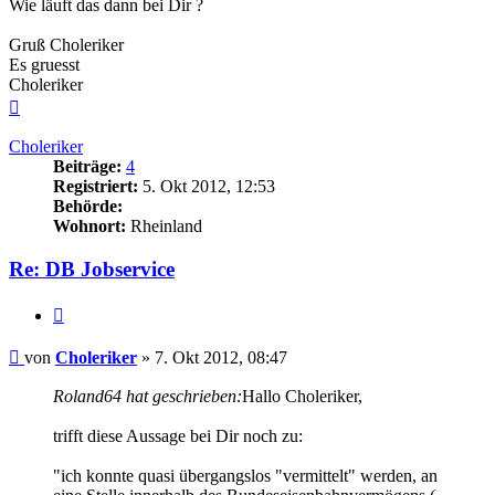
Wie läuft das dann bei Dir ?
Gruß Choleriker
Es gruesst
Choleriker
Nach
oben
Choleriker
Beiträge:
4
Registriert:
5. Okt 2012, 12:53
Behörde:
Wohnort:
Rheinland
Re: DB Jobservice
Zitieren
Beitrag
von
Choleriker
»
7. Okt 2012, 08:47
Roland64 hat geschrieben:
Hallo Choleriker,
trifft diese Aussage bei Dir noch zu:
"ich konnte quasi übergangslos "vermittelt" werden, an