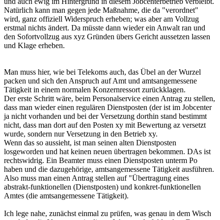
und auch ewig im Hintergrund in diesem Jobcenterbetrieb verbleibt.
Natürlich kann man gegen jede Maßnahme, die da "verordnet"
wird, ganz offiziell Widerspruch erheben; was aber am Vollzug
erstmal nichts ändert. Da müsste dann wieder ein Anwalt ran und
den Sofortvollzug aus xyz Gründen übers Gericht aussetzen lassen
und Klage erheben.
Man muss hier, wie bei Telekoms auch, das Übel an der Wurzel
packen und sich den Anspruch auf Amt und amtsangemessene
Tätigkeit in einem normalen Konzernressort zurückklagen.
Der erste Schritt wäre, beim Personalservice einen Antrag zu stellen,
dass man wieder einen regulären Dienstposten (der ist im Jobcenter
ja nicht vorhanden und bei der Versetzung dorthin stand bestimmt
nicht, dass man dort auf den Posten xy mit Bewertung az versetzt
wurde, sondern nur Versetzung in den Betrieb xy.
Wenn das so aussieht, ist man seinen alten Dienstposten
losgeworden und hat keinen neuen übertragen bekommen. DAs ist
rechtswidrig. Ein Beamter muss einen Dienstposten unterm Po
haben und die dazugehörige, amtsangemessene Tätigkeit ausführen.
Also muss man einen Antrag stellen auf "Übertragung eines
abstrakt-funktionellen (Dienstposten) und konkret-funktionellen
Amtes (die amtsangemessene Tätigkeit).
Ich lege nahe, zunächst einmal zu prüfen, was genau in dem Wisch