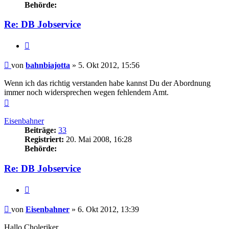
Behörde:
Re: DB Jobservice
Zitieren
Beitrag
von
bahnbiajotta
»
5. Okt 2012, 15:56
Wenn ich das richtig verstanden habe kannst Du der Abordnung
immer noch widersprechen wegen fehlendem Amt.
Nach
oben
Eisenbahner
Beiträge:
33
Registriert:
20. Mai 2008, 16:28
Behörde:
Re: DB Jobservice
Zitieren
Beitrag
von
Eisenbahner
»
6. Okt 2012, 13:39
Hallo Choleriker,