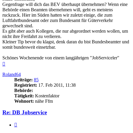
Gegenfrage will dich das BEV überhaupt übernehmen? Wenn eine
Behörde einen Beamten übernehmen will, geht es meistens
ruckzuck. Hier im Süden hatten wir zuletzt einige, die zum
Luftfahrtbundesamt oder zum Bundesamt für Güterverkehr
gewechselt sind.
Es gibt aber auch Kollegen, die nur abgeordnet werden wollen, um
nicht ihre Freifahrt zu verlieren.
Kleiner Tip bevor du klagst, denk daran du bist Bundesbeamter und
somit bundesweit einsetzbar.
Schönes Wochenende von einem langjährigen "JobServiceler"
Nach
oben
Roland64
Beiträge:
85
Registriert:
17. Feb 2011, 11:38
Behörde:
Tätigkeit:
Kostenfaktor
Wohnort:
nähe Ffm
Re: DB Jobservice
Zitieren