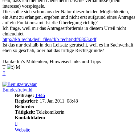
sein, dass ich meinem Dienstherrn falsche Verhältnisse (mein
interesse) vorspiegele.
Dies sollte sich schon aus der Natur dieser beiden Möglichkeiten,
ein Amt zu erlangen, ergeben und nicht erst aufgrund eines Antrages
auf ein Funktionsamt. Ist die Überlegung richtig?
Ich frage, weil mir das Antragserfordernis in diesem Urteil nicht
einleuchtet.
http://rkb-recht.de/tl_files/rkb-recht/pdf/6863.pdf
Ist das nur deshalb in den Leitsatz gerutscht, weil es im Sachverhalt
eben so geschah, oder hat das triftige Rechtsgründe?
Danke für's Mitdenken, Hinweise/Links und Tipps
T
M
Nach
oben
Bundesfreiwild
Beiträge:
1946
Registriert:
17. Jan 2011, 08:48
Behörde:
Tätigkeit:
Telekomikerin
Kontaktdaten:
Kontaktdaten
von
Website
Bundesfreiwild