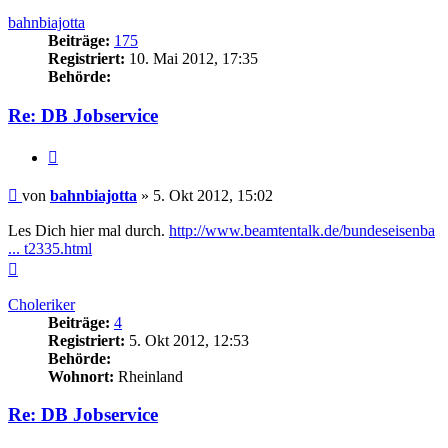
oben
bahnbiajotta
Beiträge:
175
Registriert:
10. Mai 2012, 17:35
Behörde:
Re: DB Jobservice
Zitieren
Beitrag
von
bahnbiajotta
»
5. Okt 2012, 15:02
Les Dich hier mal durch.
http://www.beamtentalk.de/bundeseisenba
... t2335.html
Nach
oben
Choleriker
Beiträge:
4
Registriert:
5. Okt 2012, 12:53
Behörde:
Wohnort:
Rheinland
Re: DB Jobservice