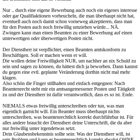
Nur .. durch eine eigene Bewerbung auch noch ein eigenes interesse
oder gar Qualifiaktionen vorheucheln, die man überhaupt nicht hat,
eventuell auch noch damit schon vorneweg akzeptieren, dass man
für den Posten auch noch freiwillig umziehen würde... NÄ.
Zwingen kann man einen Beamten zu einer Bewerbung auf einen
unterwertigen oder überwertigen Posten nicht.
Der Dienstherr ist verpflichtet, einen Beamten amtskonform zu
Beschäftigen. Soll er machen wenn er will.
Die wollen deine Freiwilligkeit NUR, um nachher an nix Schuld zu
sein und sagen zu können, du hättest dich ja beworben. Dann kannst
du gegen eine evtl. geplante Veränderung dorthin nicht mal mehr
klagen.
Also schön die Finger stillhalten und einfach entgegnen: Nach
Beamtenrecht steht mir ein amtsangemessener Posten und Tätigkeit
zu und der Dienstherr ist dafür verantwortlich, dass es so ist. Ende.
NIEMALS etwas freiwillig unterschreiben oder tun, was man
eigentlich garnicht will. Ein Beamter muss überhaupt nichts
unterschreiben, was beamtenrechtlich korrekt durchführbar ist. Für
alles andere braucht der Dienstherr deine Unterschrift, die du aber
nur freiwillig unter irgendetwas setzt.
Dein Glaubensbekenntnis sollte sein: Was der Dienstherr will, ist
sein Problem und kann er beamtenrechtlich korrekt absolut OHNE