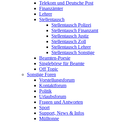
Telekom und Deutsche Post
Finanzämter
Lehrer
Stellentausch
Stellentausch Polizei
Stellentausch Finanzamt
Stellentausch Justiz
Stellentausch Zoll
Stellentausch Lehrer
Stellentausch Sonstige
Beamten-Poesie
Singlebörse für Beamte
Off Topic
Sonstige Foren
Vorstellungsforum
Kontaktforum
Politik
Urlaubsforum
Fragen und Antworten
Sport
Support, News & Infos
Mülltonne