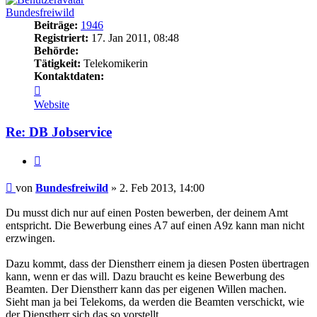
Bundesfreiwild
Beiträge:
1946
Registriert:
17. Jan 2011, 08:48
Behörde:
Tätigkeit:
Telekomikerin
Kontaktdaten:
Kontaktdaten
von
Website
Bundesfreiwild
Re: DB Jobservice
Zitieren
Beitrag
von
Bundesfreiwild
»
2. Feb 2013, 14:00
Du musst dich nur auf einen Posten bewerben, der deinem Amt
entspricht. Die Bewerbung eines A7 auf einen A9z kann man nicht
erzwingen.
Dazu kommt, dass der Dienstherr einem ja diesen Posten übertragen
kann, wenn er das will. Dazu braucht es keine Bewerbung des
Beamten. Der Dienstherr kann das per eigenen Willen machen.
Sieht man ja bei Telekoms, da werden die Beamten verschickt, wie
der Dienstherr sich das so vorstellt.