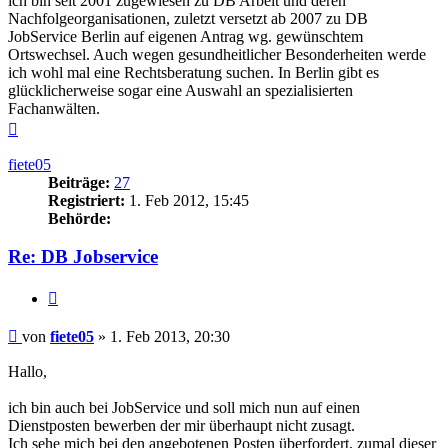
ich bin seit 2001 zugewiesen zu DB Arbeit und deren
Nachfolgeorganisationen, zuletzt versetzt ab 2007 zu DB
JobService Berlin auf eigenen Antrag wg. gewünschtem
Ortswechsel. Auch wegen gesundheitlicher Besonderheiten werde
ich wohl mal eine Rechtsberatung suchen. In Berlin gibt es
glücklicherweise sogar eine Auswahl an spezialisierten
Fachanwälten.
Nach
oben
fiete05
Beiträge:
27
Registriert:
1. Feb 2012, 15:45
Behörde:
Re: DB Jobservice
Zitieren
Beitrag
von
fiete05
»
1. Feb 2013, 20:30
Hallo,
ich bin auch bei JobService und soll mich nun auf einen
Dienstposten bewerben der mir überhaupt nicht zusagt.
Ich sehe mich bei den angebotenen Posten überfordert, zumal dieser