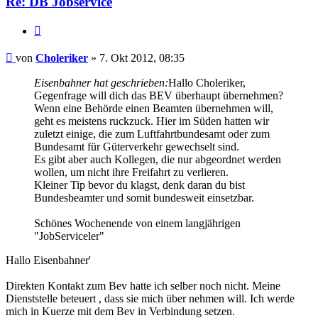
Re: DB Jobservice
Zitieren
Beitrag
von
Choleriker
»
7. Okt 2012, 08:35
Eisenbahner hat geschrieben:
Hallo Choleriker,
Gegenfrage will dich das BEV überhaupt übernehmen?
Wenn eine Behörde einen Beamten übernehmen will,
geht es meistens ruckzuck. Hier im Süden hatten wir
zuletzt einige, die zum Luftfahrtbundesamt oder zum
Bundesamt für Güterverkehr gewechselt sind.
Es gibt aber auch Kollegen, die nur abgeordnet werden
wollen, um nicht ihre Freifahrt zu verlieren.
Kleiner Tip bevor du klagst, denk daran du bist
Bundesbeamter und somit bundesweit einsetzbar.
Schönes Wochenende von einem langjährigen
"JobServiceler"
Hallo Eisenbahner'
Direkten Kontakt zum Bev hatte ich selber noch nicht. Meine
Dienststelle beteuert , dass sie mich über nehmen will. Ich werde
mich in Kuerze mit dem Bev in Verbindung setzen.