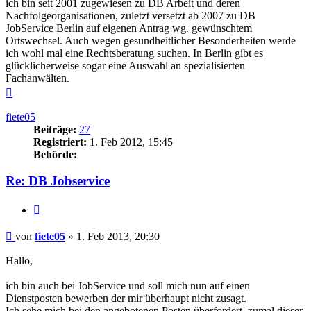
ich bin seit 2001 zugewiesen zu DB Arbeit und deren
Nachfolgeorganisationen, zuletzt versetzt ab 2007 zu DB
JobService Berlin auf eigenen Antrag wg. gewünschtem
Ortswechsel. Auch wegen gesundheitlicher Besonderheiten werde
ich wohl mal eine Rechtsberatung suchen. In Berlin gibt es
glücklicherweise sogar eine Auswahl an spezialisierten
Fachanwälten.
Nach
oben
fiete05
Beiträge:
27
Registriert:
1. Feb 2012, 15:45
Behörde:
Re: DB Jobservice
Zitieren
Beitrag
von
fiete05
»
1. Feb 2013, 20:30
Hallo,
ich bin auch bei JobService und soll mich nun auf einen
Dienstposten bewerben der mir überhaupt nicht zusagt.
Ich sehe mich bei den angebotenen Posten überfordert, zumal dieser