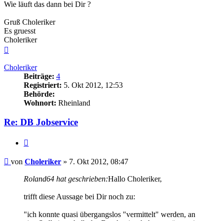
Wie läuft das dann bei Dir ?
Gruß Choleriker
Es gruesst
Choleriker
Nach
oben
Choleriker
Beiträge:
4
Registriert:
5. Okt 2012, 12:53
Behörde:
Wohnort:
Rheinland
Re: DB Jobservice
Zitieren
Beitrag
von
Choleriker
»
7. Okt 2012, 08:47
Roland64 hat geschrieben:
Hallo Choleriker,
trifft diese Aussage bei Dir noch zu:
"ich konnte quasi übergangslos "vermittelt" werden, an