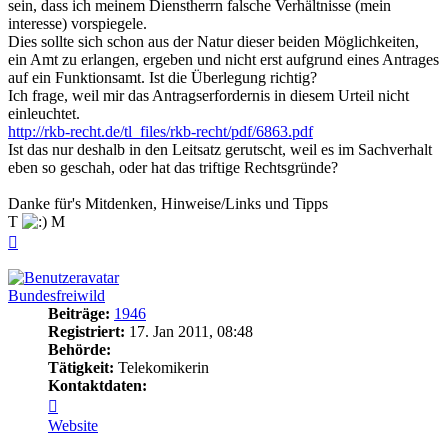
sein, dass ich meinem Dienstherrn falsche Verhältnisse (mein
interesse) vorspiegele.
Dies sollte sich schon aus der Natur dieser beiden Möglichkeiten,
ein Amt zu erlangen, ergeben und nicht erst aufgrund eines Antrages
auf ein Funktionsamt. Ist die Überlegung richtig?
Ich frage, weil mir das Antragserfordernis in diesem Urteil nicht
einleuchtet.
http://rkb-recht.de/tl_files/rkb-recht/pdf/6863.pdf
Ist das nur deshalb in den Leitsatz gerutscht, weil es im Sachverhalt
eben so geschah, oder hat das triftige Rechtsgründe?
Danke für's Mitdenken, Hinweise/Links und Tipps
T
M
Nach
oben
Bundesfreiwild
Beiträge:
1946
Registriert:
17. Jan 2011, 08:48
Behörde:
Tätigkeit:
Telekomikerin
Kontaktdaten:
Kontaktdaten
von
Website
Bundesfreiwild