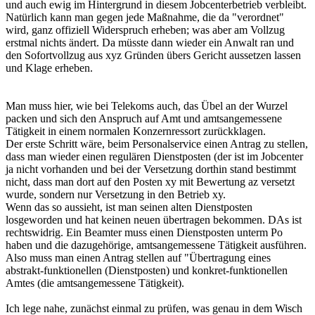
und auch ewig im Hintergrund in diesem Jobcenterbetrieb verbleibt.
Natürlich kann man gegen jede Maßnahme, die da "verordnet"
wird, ganz offiziell Widerspruch erheben; was aber am Vollzug
erstmal nichts ändert. Da müsste dann wieder ein Anwalt ran und
den Sofortvollzug aus xyz Gründen übers Gericht aussetzen lassen
und Klage erheben.
Man muss hier, wie bei Telekoms auch, das Übel an der Wurzel
packen und sich den Anspruch auf Amt und amtsangemessene
Tätigkeit in einem normalen Konzernressort zurückklagen.
Der erste Schritt wäre, beim Personalservice einen Antrag zu stellen,
dass man wieder einen regulären Dienstposten (der ist im Jobcenter
ja nicht vorhanden und bei der Versetzung dorthin stand bestimmt
nicht, dass man dort auf den Posten xy mit Bewertung az versetzt
wurde, sondern nur Versetzung in den Betrieb xy.
Wenn das so aussieht, ist man seinen alten Dienstposten
losgeworden und hat keinen neuen übertragen bekommen. DAs ist
rechtswidrig. Ein Beamter muss einen Dienstposten unterm Po
haben und die dazugehörige, amtsangemessene Tätigkeit ausführen.
Also muss man einen Antrag stellen auf "Übertragung eines
abstrakt-funktionellen (Dienstposten) und konkret-funktionellen
Amtes (die amtsangemessene Tätigkeit).
Ich lege nahe, zunächst einmal zu prüfen, was genau in dem Wisch