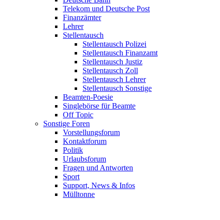
Telekom und Deutsche Post
Finanzämter
Lehrer
Stellentausch
Stellentausch Polizei
Stellentausch Finanzamt
Stellentausch Justiz
Stellentausch Zoll
Stellentausch Lehrer
Stellentausch Sonstige
Beamten-Poesie
Singlebörse für Beamte
Off Topic
Sonstige Foren
Vorstellungsforum
Kontaktforum
Politik
Urlaubsforum
Fragen und Antworten
Sport
Support, News & Infos
Mülltonne