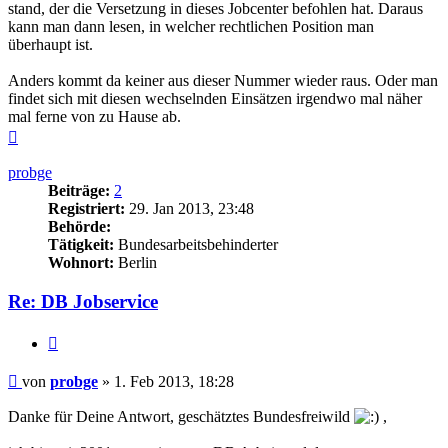
stand, der die Versetzung in dieses Jobcenter befohlen hat. Daraus
kann man dann lesen, in welcher rechtlichen Position man
überhaupt ist.
Anders kommt da keiner aus dieser Nummer wieder raus. Oder man
findet sich mit diesen wechselnden Einsätzen irgendwo mal näher
mal ferne von zu Hause ab.
Nach
oben
probge
Beiträge:
2
Registriert:
29. Jan 2013, 23:48
Behörde:
Tätigkeit:
Bundesarbeitsbehinderter
Wohnort:
Berlin
Re: DB Jobservice
Zitieren
Beitrag
von
probge
»
1. Feb 2013, 18:28
Danke für Deine Antwort, geschätztes Bundesfreiwild
,