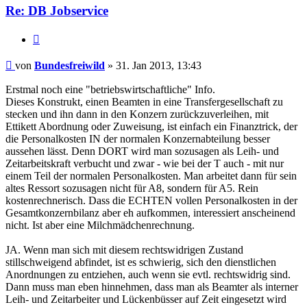
Re: DB Jobservice
Zitieren
Beitrag
von
Bundesfreiwild
»
31. Jan 2013, 13:43
Erstmal noch eine "betriebswirtschaftliche" Info.
Dieses Konstrukt, einen Beamten in eine Transfergesellschaft zu
stecken und ihn dann in den Konzern zurückzuverleihen, mit
Ettikett Abordnung oder Zuweisung, ist einfach ein Finanztrick, der
die Personalkosten IN der normalen Konzernabteilung besser
aussehen lässt. Denn DORT wird man sozusagen als Leih- und
Zeitarbeitskraft verbucht und zwar - wie bei der T auch - mit nur
einem Teil der normalen Personalkosten. Man arbeitet dann für sein
altes Ressort sozusagen nicht für A8, sondern für A5. Rein
kostenrechnerisch. Dass die ECHTEN vollen Personalkosten in der
Gesamtkonzernbilanz aber eh aufkommen, interessiert anscheinend
nicht. Ist aber eine Milchmädchenrechnung.
JA. Wenn man sich mit diesem rechtswidrigen Zustand
stillschweigend abfindet, ist es schwierig, sich den dienstlichen
Anordnungen zu entziehen, auch wenn sie evtl. rechtswidrig sind.
Dann muss man eben hinnehmen, dass man als Beamter als interner
Leih- und Zeitarbeiter und Lückenbüsser auf Zeit eingesetzt wird