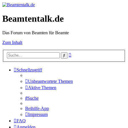
Beamtentalk.de
Das Forum von Beamten für Beamte
Zum Inhalt
Erweiterte
Suche
Suche
Schnellzugriff
Unbeantwortete Themen
Aktive Themen
Suche
Beihilfe-App
Impressum
FAQ
Anmelden