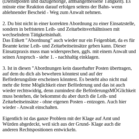
(Dienstposten und dazugehörige, amtsangemessene Tätigkeit). Es
müsste eine Reaktion darauf erfolgen seitens der Bahn- wenn
ablehnender Bescheid - Weg zum Anwalt nehmen.
2. Du bist nicht in einer korrekten Abordnung zu einer Einsatzstelle,
sondern in befristeten Leih- und Zeitarbeitsverhältnissen mit
wechselndem Tätigkeitsinhalt.
Das Etikett "Abordnung" auch wieder nur ein Feigenblatt, da es für
Beamte keine Leih- und Zeitarbeitseinsätze geben kann. Dieser
Einsatzpraxis muss man widersprechen, ggfs. mit einem Anwalt und
seinen Anspruch - siehe 1. - nachhaltig einklagen.
3. Ist in diesen "Abordnungen kein dauerhafter Posten übertragen,
auf dem du dich als bewehren könntest und auf der
Beförderungsliste erscheinen könntest. Es besteht also nicht mal
mehr die ferne Möglichkeit einer Beförderung und das ist auch
wieder rechtswidrig, denn zumindest die BeförderungsMÖGlichkeit
muss bestehen, die bekommst du aber durch die Leih- und
Zeitarbeitseinsätze - ohne eigenen Posten - entzogen. Auch hier
wieder - Anwalt einschalten.
Eigentlich ist das ganze Problem mit der Klage auf Amt und
Würden abgedeckt, weil sich aus der Grund- Klage auch die
anderen Rechtspositionen entwickeln.