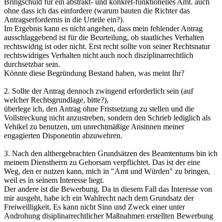
Bringschuld für ein abstrakt- und konkret-funktionelles Amt. auch
ohne dass ich das einfordere (warum bauten die Richter das
Antragserfordernis in die Urteile ein?).
Im Ergebnis kann es nicht angehen, dass mein fehlender Antrag
ausschlaggebend ist für die Beurteilung, ob staatliches Verhalten
rechtswidrig ist oder nicht. Erst recht sollte von seiner Rechtsnatur
rechtswidriges Verhalten nicht auch noch disziplinarrechtlich
durchsetzbar sein.
Könnte diese Begründung Bestand haben, was meint Ihr?
2. Sollte der Antrag dennoch zwingend erforderlich sein (auf
welcher Rechtsgrundlage, bitte?),
überlege ich, den Antrag ohne Fristsetzung zu stellen und die
Vollstreckung nicht anzustreben, sondern den Schrieb lediglich als
Vehikel zu benutzen, um unrechtmäßige Ansinnen meiner
engagierten Disponentin abzuwehren.
3. Nach den althergebrachten Grundsätzen des Beamtentums bin ich
meinem Dienstherrn zu Gehorsam verpflichtet. Das ist der eine
Weg, den er nutzen kann, mich in "Amt und Würden" zu bringen,
weil es in seinem Interesse liegt.
Der andere ist die Bewerbung. Da in diesem Fall das Interesse von
mir ausgeht, habe ich ein Wahlrecht nach dem Grundsatz der
Freiweilligkeit. Es kann nicht Sinn und Zweck einer unter
Androhung disiplinarrechtlicher Maßnahmen erstellten Bewerbung