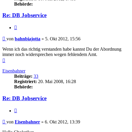
Behörde:
Re: DB Jobservice
Zitieren
Beitrag
von
bahnbiajotta
»
5. Okt 2012, 15:56
Wenn ich das richtig verstanden habe kannst Du der Abordnung
immer noch widersprechen wegen fehlendem Amt.
Nach
oben
Eisenbahner
Beiträge:
33
Registriert:
20. Mai 2008, 16:28
Behörde:
Re: DB Jobservice
Zitieren
Beitrag
von
Eisenbahner
»
6. Okt 2012, 13:39