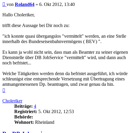
Beitrag
von
Roland64
»
6. Okt 2012, 13:40
Hallo Choleriker,
trifft diese Aussage bei Dir noch zu:
"ich konnte quasi übergangslos "vermittelt" werden, an eine Stelle
innerhalb des Bundeseisenbahnvermögens ( BEV) ".
Es kann ja wohl nicht sein, dass man als Beamter zu seiner eigenen
Dienststelle über DB JobService "vermittelt" wird, und dann auch
noch befristet...
Welche Tätigkeiten werden denn da befristet ausgeführt, ich würde
schleunigst eine entsprechende Versetzung mit Übertragung eines
amtsangemessenen Dp. beantragen, und zwar genau da hin.
Nach
oben
Choleriker
Beiträge:
4
Registriert:
5. Okt 2012, 12:53
Behörde:
Wohnort:
Rheinland