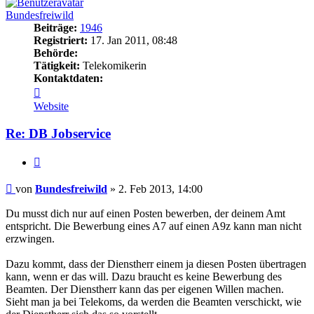
Bundesfreiwild
Beiträge:
1946
Registriert:
17. Jan 2011, 08:48
Behörde:
Tätigkeit:
Telekomikerin
Kontaktdaten:
Kontaktdaten
von
Website
Bundesfreiwild
Re: DB Jobservice
Zitieren
Beitrag
von
Bundesfreiwild
»
2. Feb 2013, 14:00
Du musst dich nur auf einen Posten bewerben, der deinem Amt
entspricht. Die Bewerbung eines A7 auf einen A9z kann man nicht
erzwingen.
Dazu kommt, dass der Dienstherr einem ja diesen Posten übertragen
kann, wenn er das will. Dazu braucht es keine Bewerbung des
Beamten. Der Dienstherr kann das per eigenen Willen machen.
Sieht man ja bei Telekoms, da werden die Beamten verschickt, wie