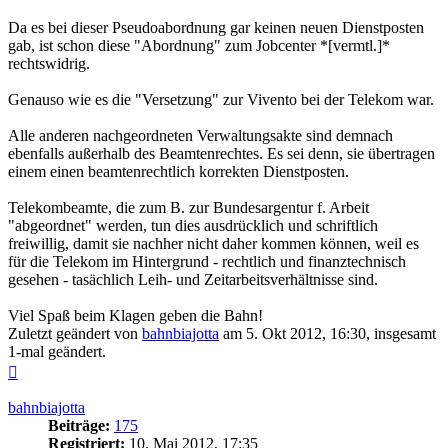
Da es bei dieser Pseudoabordnung gar keinen neuen Dienstposten
gab, ist schon diese "Abordnung" zum Jobcenter *[vermtl.]*
rechtswidrig.
Genauso wie es die "Versetzung" zur Vivento bei der Telekom war.
Alle anderen nachgeordneten Verwaltungsakte sind demnach
ebenfalls außerhalb des Beamtenrechtes. Es sei denn, sie übertragen
einem einen beamtenrechtlich korrekten Dienstposten.
Telekombeamte, die zum B. zur Bundesargentur f. Arbeit
"abgeordnet" werden, tun dies ausdrücklich und schriftlich
freiwillig, damit sie nachher nicht daher kommen können, weil es
für die Telekom im Hintergrund - rechtlich und finanztechnisch
gesehen - tasächlich Leih- und Zeitarbeitsverhältnisse sind.
Viel Spaß beim Klagen geben die Bahn!
Zuletzt geändert von
bahnbiajotta
am 5. Okt 2012, 16:30, insgesamt
1-mal geändert.
Nach
oben
bahnbiajotta
Beiträge:
175
Registriert:
10. Mai 2012, 17:35