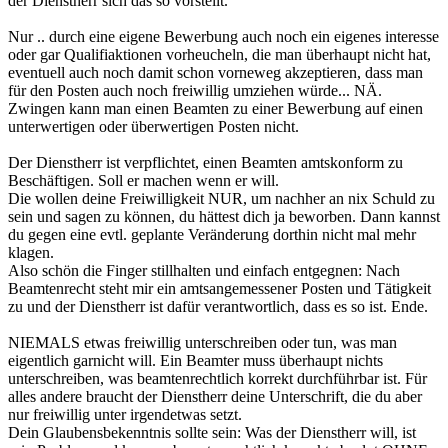
der Dienstherr sich das so vorstellt.
Nur .. durch eine eigene Bewerbung auch noch ein eigenes interesse
oder gar Qualifiaktionen vorheucheln, die man überhaupt nicht hat,
eventuell auch noch damit schon vorneweg akzeptieren, dass man
für den Posten auch noch freiwillig umziehen würde... NÄ.
Zwingen kann man einen Beamten zu einer Bewerbung auf einen
unterwertigen oder überwertigen Posten nicht.
Der Dienstherr ist verpflichtet, einen Beamten amtskonform zu
Beschäftigen. Soll er machen wenn er will.
Die wollen deine Freiwilligkeit NUR, um nachher an nix Schuld zu
sein und sagen zu können, du hättest dich ja beworben. Dann kannst
du gegen eine evtl. geplante Veränderung dorthin nicht mal mehr
klagen.
Also schön die Finger stillhalten und einfach entgegnen: Nach
Beamtenrecht steht mir ein amtsangemessener Posten und Tätigkeit
zu und der Dienstherr ist dafür verantwortlich, dass es so ist. Ende.
NIEMALS etwas freiwillig unterschreiben oder tun, was man
eigentlich garnicht will. Ein Beamter muss überhaupt nichts
unterschreiben, was beamtenrechtlich korrekt durchführbar ist. Für
alles andere braucht der Dienstherr deine Unterschrift, die du aber
nur freiwillig unter irgendetwas setzt.
Dein Glaubensbekenntnis sollte sein: Was der Dienstherr will, ist