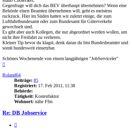
Hallo Choleriker,
Gegenfrage will dich das BEV überhaupt übernehmen? Wenn eine
Behörde einen Beamten übernehmen will, geht es meistens
ruckzuck. Hier im Süden hatten wir zuletzt einige, die zum
Luftfahrtbundesamt oder zum Bundesamt für Güterverkehr
gewechselt sind.
Es gibt aber auch Kollegen, die nur abgeordnet werden wollen, um
nicht ihre Freifahrt zu verlieren.
Kleiner Tip bevor du klagst, denk daran du bist Bundesbeamter und
somit bundesweit einsetzbar.
Schönes Wochenende von einem langjährigen "JobServiceler"
Nach
oben
Roland64
Beiträge:
85
Registriert:
17. Feb 2011, 11:38
Behörde:
Tätigkeit:
Kostenfaktor
Wohnort:
nähe Ffm
Re: DB Jobservice
Zitieren