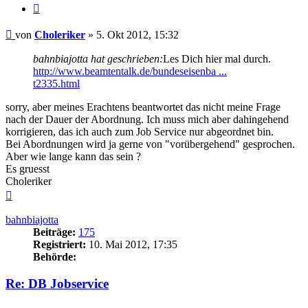
Zitieren
Beitrag
von
Choleriker
»
5. Okt 2012, 15:32
bahnbiajotta hat geschrieben:
Les Dich hier mal durch.
http://www.beamtentalk.de/bundeseisenba ...
t2335.html
sorry, aber meines Erachtens beantwortet das nicht meine Frage
nach der Dauer der Abordnung. Ich muss mich aber dahingehend
korrigieren, das ich auch zum Job Service nur abgeordnet bin.
Bei Abordnungen wird ja gerne von "vorübergehend" gesprochen.
Aber wie lange kann das sein ?
Es gruesst
Choleriker
Nach
oben
bahnbiajotta
Beiträge:
175
Registriert:
10. Mai 2012, 17:35
Behörde:
Re: DB Jobservice