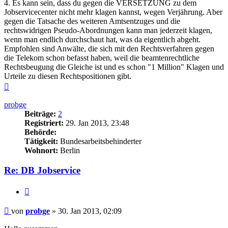
4. Es kann sein, dass du gegen die VERSETZUNG zu dem
Jobservicecenter nicht mehr klagen kannst, wegen Verjährung. Aber
gegen die Tatsache des weiteren Amtsentzuges und die
rechtswidrigen Pseudo-Abordnungen kann man jederzeit klagen,
wenn man endlich durchschaut hat, was da eigentlich abgeht.
Empfohlen sind Anwälte, die sich mit den Rechtsverfahren gegen
die Telekom schon befasst haben, weil die beamtenrechtliche
Rechtsbeugung die Gleiche ist und es schon "1 Million" Klagen und
Urteile zu diesen Rechtspositionen gibt.
Nach
oben
probge
Beiträge:
2
Registriert:
29. Jan 2013, 23:48
Behörde:
Tätigkeit:
Bundesarbeitsbehinderter
Wohnort:
Berlin
Re: DB Jobservice
Zitieren
Beitrag
von
probge
»
30. Jan 2013, 02:09