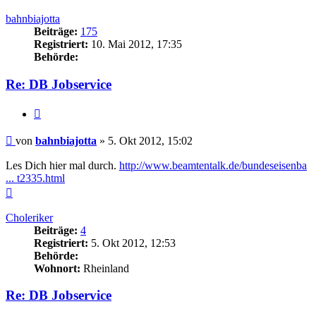
oben
bahnbiajotta
Beiträge:
175
Registriert:
10. Mai 2012, 17:35
Behörde:
Re: DB Jobservice
Zitieren
Beitrag
von
bahnbiajotta
»
5. Okt 2012, 15:02
Les Dich hier mal durch.
http://www.beamtentalk.de/bundeseisenba
... t2335.html
Nach
oben
Choleriker
Beiträge:
4
Registriert:
5. Okt 2012, 12:53
Behörde:
Wohnort:
Rheinland
Re: DB Jobservice