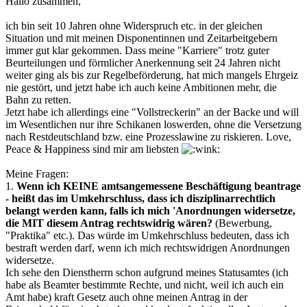
Hallo zusammen,
ich bin seit 10 Jahren ohne Widerspruch etc. in der gleichen
Situation und mit meinen Disponentinnen und Zeitarbeitgebern
immer gut klar gekommen. Dass meine "Karriere" trotz guter
Beurteilungen und förmlicher Anerkennung seit 24 Jahren nicht
weiter ging als bis zur Regelbeförderung, hat mich mangels Ehrgeiz
nie gestört, und jetzt habe ich auch keine Ambitionen mehr, die
Bahn zu retten.
Jetzt habe ich allerdings eine "Vollstreckerin" an der Backe und will
im Wesentlichen nur ihre Schikanen loswerden, ohne die Versetzung
nach Restdeutschland bzw. eine Prozesslawine zu riskieren. Love,
Peace & Happiness sind mir am liebsten
Meine Fragen:
1.
Wenn ich KEINE amtsangemessene Beschäftigung beantrage
- heißt das im Umkehrschluss, dass ich disziplinarrechtlich
belangt werden kann, falls ich mich 'Anordnungen widersetze,
die MIT diesem Antrag rechtswidrig wären?
(Bewerbung,
"Praktika" etc.). Das würde im Umkehrschluss bedeuten, dass ich
bestraft werden darf, wenn ich mich rechtswidrigen Anordnungen
widersetze.
Ich sehe den Dienstherrn schon aufgrund meines Statusamtes (ich
habe als Beamter bestimmte Rechte, und nicht, weil ich auch ein
Amt habe) kraft Gesetz auch ohne meinen Antrag in der