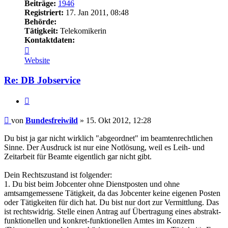
Beiträge:
1946
Registriert:
17. Jan 2011, 08:48
Behörde:
Tätigkeit:
Telekomikerin
Kontaktdaten:
Kontaktdaten
von
Website
Bundesfreiwild
Re: DB Jobservice
Zitieren
Beitrag
von
Bundesfreiwild
»
15. Okt 2012, 12:28
Du bist ja gar nicht wirklich "abgeordnet" im beamtenrechtlichen
Sinne. Der Ausdruck ist nur eine Notlösung, weil es Leih- und
Zeitarbeit für Beamte eigentlich gar nicht gibt.
Dein Rechtszustand ist folgender:
1. Du bist beim Jobcenter ohne Dienstposten und ohne
amtsamgemessene Tätigkeit, da das Jobcenter keine eigenen Posten
oder Tätigkeiten für dich hat. Du bist nur dort zur Vermittlung. Das
ist rechtswidrig. Stelle einen Antrag auf Übertragung eines abstrakt-
funktionellen und konkret-funktionellen Amtes im Konzern