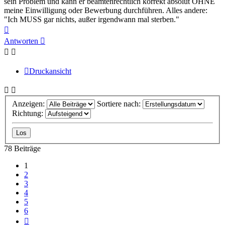
sein Problem und kann er beamtenrechtlich korrekt absolut OHNE
meine Einwilligung oder Bewerbung durchführen. Alles andere:
"Ich MUSS gar nichts, außer irgendwann mal sterben."
Nach
oben
Antworten
Druckansicht
Anzeigen:
Sortiere nach:
Richtung:
78 Beiträge
1
2
3
4
5
6
Nächste