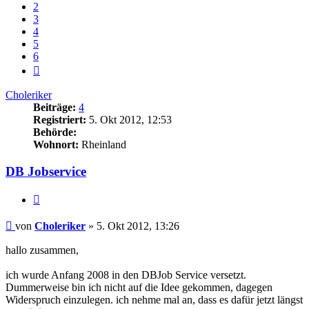
2
3
4
5
6
Nächste
Choleriker
Beiträge:
4
Registriert:
5. Okt 2012, 12:53
Behörde:
Wohnort:
Rheinland
DB Jobservice
Zitieren
Beitrag
von
Choleriker
»
5. Okt 2012, 13:26
hallo zusammen,
ich wurde Anfang 2008 in den DBJob Service versetzt.
Dummerweise bin ich nicht auf die Idee gekommen, dagegen
Widerspruch einzulegen. ich nehme mal an, dass es dafür jetzt längst