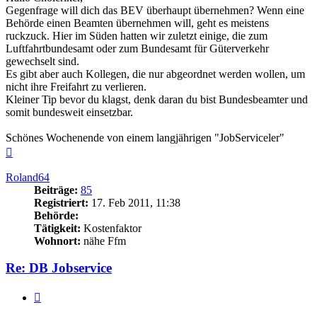
Gegenfrage will dich das BEV überhaupt übernehmen? Wenn eine
Behörde einen Beamten übernehmen will, geht es meistens
ruckzuck. Hier im Süden hatten wir zuletzt einige, die zum
Luftfahrtbundesamt oder zum Bundesamt für Güterverkehr
gewechselt sind.
Es gibt aber auch Kollegen, die nur abgeordnet werden wollen, um
nicht ihre Freifahrt zu verlieren.
Kleiner Tip bevor du klagst, denk daran du bist Bundesbeamter und
somit bundesweit einsetzbar.
Schönes Wochenende von einem langjährigen "JobServiceler"
Nach
oben
Roland64
Beiträge:
85
Registriert:
17. Feb 2011, 11:38
Behörde:
Tätigkeit:
Kostenfaktor
Wohnort:
nähe Ffm
Re: DB Jobservice
Zitieren