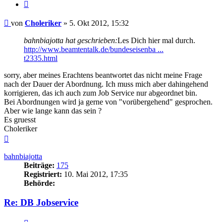
Zitieren
Beitrag
von
Choleriker
»
5. Okt 2012, 15:32
bahnbiajotta hat geschrieben:
Les Dich hier mal durch.
http://www.beamtentalk.de/bundeseisenba ...
t2335.html
sorry, aber meines Erachtens beantwortet das nicht meine Frage
nach der Dauer der Abordnung. Ich muss mich aber dahingehend
korrigieren, das ich auch zum Job Service nur abgeordnet bin.
Bei Abordnungen wird ja gerne von "vorübergehend" gesprochen.
Aber wie lange kann das sein ?
Es gruesst
Choleriker
Nach
oben
bahnbiajotta
Beiträge:
175
Registriert:
10. Mai 2012, 17:35
Behörde:
Re: DB Jobservice
Zitieren