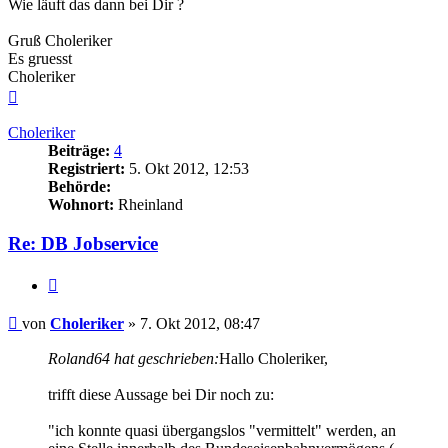
Wie läuft das dann bei Dir ?
Gruß Choleriker
Es gruesst
Choleriker
Nach
oben
Choleriker
Beiträge:
4
Registriert:
5. Okt 2012, 12:53
Behörde:
Wohnort:
Rheinland
Re: DB Jobservice
Zitieren
Beitrag
von
Choleriker
»
7. Okt 2012, 08:47
Roland64 hat geschrieben:
Hallo Choleriker,
trifft diese Aussage bei Dir noch zu:
"ich konnte quasi übergangslos "vermittelt" werden, an