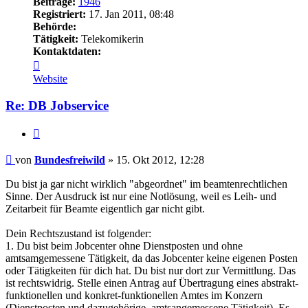
Beiträge:
1946
Registriert:
17. Jan 2011, 08:48
Behörde:
Tätigkeit:
Telekomikerin
Kontaktdaten:
Kontaktdaten
von
Website
Bundesfreiwild
Re: DB Jobservice
Zitieren
Beitrag
von
Bundesfreiwild
»
15. Okt 2012, 12:28
Du bist ja gar nicht wirklich "abgeordnet" im beamtenrechtlichen
Sinne. Der Ausdruck ist nur eine Notlösung, weil es Leih- und
Zeitarbeit für Beamte eigentlich gar nicht gibt.
Dein Rechtszustand ist folgender:
1. Du bist beim Jobcenter ohne Dienstposten und ohne
amtsamgemessene Tätigkeit, da das Jobcenter keine eigenen Posten
oder Tätigkeiten für dich hat. Du bist nur dort zur Vermittlung. Das
ist rechtswidrig. Stelle einen Antrag auf Übertragung eines abstrakt-
funktionellen und konkret-funktionellen Amtes im Konzern
(Dienstposten und dazugehörige, amtsangemessene Tätigkeit). Es