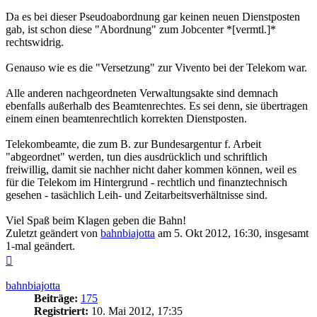
Da es bei dieser Pseudoabordnung gar keinen neuen Dienstposten
gab, ist schon diese "Abordnung" zum Jobcenter *[vermtl.]*
rechtswidrig.
Genauso wie es die "Versetzung" zur Vivento bei der Telekom war.
Alle anderen nachgeordneten Verwaltungsakte sind demnach
ebenfalls außerhalb des Beamtenrechtes. Es sei denn, sie übertragen
einem einen beamtenrechtlich korrekten Dienstposten.
Telekombeamte, die zum B. zur Bundesargentur f. Arbeit
"abgeordnet" werden, tun dies ausdrücklich und schriftlich
freiwillig, damit sie nachher nicht daher kommen können, weil es
für die Telekom im Hintergrund - rechtlich und finanztechnisch
gesehen - tasächlich Leih- und Zeitarbeitsverhältnisse sind.
Viel Spaß beim Klagen geben die Bahn!
Zuletzt geändert von
bahnbiajotta
am 5. Okt 2012, 16:30, insgesamt
1-mal geändert.
Nach
oben
bahnbiajotta
Beiträge:
175
Registriert:
10. Mai 2012, 17:35