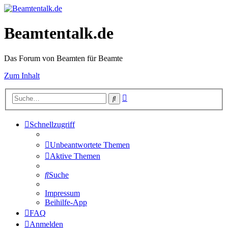
Beamtentalk.de
Das Forum von Beamten für Beamte
Zum Inhalt
Erweiterte
Suche
Suche
Schnellzugriff
Unbeantwortete Themen
Aktive Themen
Suche
Impressum
Beihilfe-App
FAQ
Anmelden