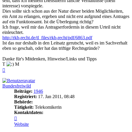
sein, dass ich meinem Dienstherrn falsche Verhältnisse (mein
interesse) vorspiegele.
Dies sollte sich schon aus der Natur dieser beiden Möglichkeiten,
ein Amt zu erlangen, ergeben und nicht erst aufgrund eines Antrages
auf ein Funktionsamt. Ist die Überlegung richtig?
Ich frage, weil mir das Antragserfordernis in diesem Urteil nicht
einleuchtet.
http://rkb-recht.de/tl_files/rkb-recht/pdf/6863.pdf
Ist das nur deshalb in den Leitsatz gerutscht, weil es im Sachverhalt
eben so geschah, oder hat das triftige Rechtsgründe?
Danke für's Mitdenken, Hinweise/Links und Tipps
T
M
Nach
oben
Bundesfreiwild
Beiträge:
1946
Registriert:
17. Jan 2011, 08:48
Behörde:
Tätigkeit:
Telekomikerin
Kontaktdaten:
Kontaktdaten
von
Website
Bundesfreiwild