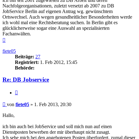
ich bin seit 2001 zugewiesen zu DB Arbeit und deren
Nachfolgeorganisationen, zuletzt versetzt ab 2007 zu DB
JobService Berlin auf eigenen Antrag wg. gewünschtem
Ortswechsel. Auch wegen gesundheitlicher Besonderheiten werde
ich wohl mal eine Rechtsberatung suchen. In Berlin gibt es
glücklicherweise sogar eine Auswahl an spezialisierten
Fachanwälten.
Nach
oben
fiete05
Beiträge:
27
Registriert:
1. Feb 2012, 15:45
Behörde:
Re: DB Jobservice
Zitieren
Beitrag
von
fiete05
»
1. Feb 2013, 20:30
Hallo,
ich bin auch bei JobService und soll mich nun auf einen
Dienstposten bewerben der mir überhaupt nicht zusagt.
Ich sehe mich bei den angebotenen Posten überfordert, zumal dieser