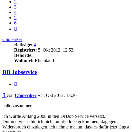
2
3
4
5
6
Nächste
Choleriker
Beiträge:
4
Registriert:
5. Okt 2012, 12:53
Behörde:
Wohnort:
Rheinland
DB Jobservice
Zitieren
Beitrag
von
Choleriker
»
5. Okt 2012, 13:26
hallo zusammen,
ich wurde Anfang 2008 in den DBJob Service versetzt.
Dummerweise bin ich nicht auf die Idee gekommen, dagegen
Widerspruch einzulegen. ich nehme mal an, dass es dafür jetzt längst