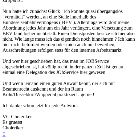
zu spät ist.
Nun hatte ich zunächst Glück - ich konnte quasi übergangslos
"vermittelt" werden, an eine Stelle innerhalb des
Bundeseisenbahnvermögens ( BEV ). Allerdings wird dort meine
Abordnung jedes Jahr um ein Jahr verlängert, eine Versetzung zum
BEV fand bisher nicht statt. Einen Dienstposten besitze ich hier also
nicht. Wie lange muss ich das eigentlich noch hinnehmen ? Ich kann
hier nicht befördert werden oder mich auch nur bewerben,
Ausschreibungen erfolgen stets für den internen Arbeitsmarkt.
Und wer hier geschrieben hat, das man im JOBService
abgeschrieben ist, hat völlig recht. in der ganzen Zeit ist genau
einmal eine Delegation des JObService hier gewesen.
Und wenn jemand einen guten Anwalt kennt, der sich mit
Beamtenrecht auskennt und der im Raum
Köln/Düsseldorf/Wuppertal praktiziert - gerne !
Ich danke schon jetzt für jede Antwort.
VG Choleriker
Es gruesst
Choleriker
Nach