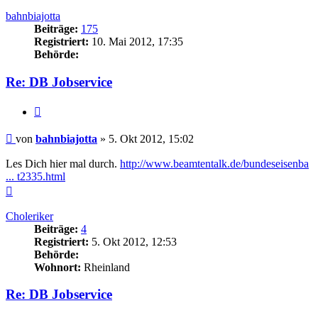
oben
bahnbiajotta
Beiträge:
175
Registriert:
10. Mai 2012, 17:35
Behörde:
Re: DB Jobservice
Zitieren
Beitrag
von
bahnbiajotta
»
5. Okt 2012, 15:02
Les Dich hier mal durch.
http://www.beamtentalk.de/bundeseisenba
... t2335.html
Nach
oben
Choleriker
Beiträge:
4
Registriert:
5. Okt 2012, 12:53
Behörde:
Wohnort:
Rheinland
Re: DB Jobservice