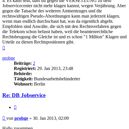
4. Es kann sein, dass du gegen die VERSETZUNG zu dem
Jobservicecenter nicht mehr klagen kannst, wegen Verjährung. Aber
gegen die Tatsache des weiteren Amtsentzuges und die
rechtswidrigen Pseudo-Abordnungen kann man jederzeit klagen,
wenn man endlich durchschaut hat, was da eigentlich abgeht.
Empfohlen sind Anwälte, die sich mit den Rechtsverfahren gegen
die Telekom schon befasst haben, weil die beamtenrechtliche
Rechtsbeugung die Gleiche ist und es schon "1 Million" Klagen und
Urteile zu diesen Rechtspositionen gibt.
Nach
oben
probge
Beiträge:
2
Registriert:
29. Jan 2013, 23:48
Behörde:
Tätigkeit:
Bundesarbeitsbehinderter
Wohnort:
Berlin
Re: DB Jobservice
Zitieren
Beitrag
von
probge
»
30. Jan 2013, 02:09
Hallo zusammen,