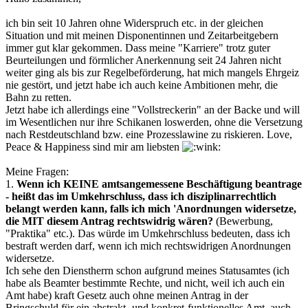
ich bin seit 10 Jahren ohne Widerspruch etc. in der gleichen
Situation und mit meinen Disponentinnen und Zeitarbeitgebern
immer gut klar gekommen. Dass meine "Karriere" trotz guter
Beurteilungen und förmlicher Anerkennung seit 24 Jahren nicht
weiter ging als bis zur Regelbeförderung, hat mich mangels Ehrgeiz
nie gestört, und jetzt habe ich auch keine Ambitionen mehr, die
Bahn zu retten.
Jetzt habe ich allerdings eine "Vollstreckerin" an der Backe und will
im Wesentlichen nur ihre Schikanen loswerden, ohne die Versetzung
nach Restdeutschland bzw. eine Prozesslawine zu riskieren. Love,
Peace & Happiness sind mir am liebsten
Meine Fragen:
1.
Wenn ich KEINE amtsangemessene Beschäftigung beantrage
- heißt das im Umkehrschluss, dass ich disziplinarrechtlich
belangt werden kann, falls ich mich 'Anordnungen widersetze,
die MIT diesem Antrag rechtswidrig wären?
(Bewerbung,
"Praktika" etc.). Das würde im Umkehrschluss bedeuten, dass ich
bestraft werden darf, wenn ich mich rechtswidrigen Anordnungen
widersetze.
Ich sehe den Dienstherrn schon aufgrund meines Statusamtes (ich
habe als Beamter bestimmte Rechte, und nicht, weil ich auch ein
Amt habe) kraft Gesetz auch ohne meinen Antrag in der
Bringschuld für ein abstrakt- und konkret-funktionelles Amt. auch