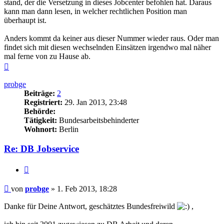
stand, der die Versetzung in dieses Jobcenter befohlen hat. Daraus
kann man dann lesen, in welcher rechtlichen Position man
überhaupt ist.
Anders kommt da keiner aus dieser Nummer wieder raus. Oder man
findet sich mit diesen wechselnden Einsätzen irgendwo mal näher
mal ferne von zu Hause ab.
Nach
oben
probge
Beiträge:
2
Registriert:
29. Jan 2013, 23:48
Behörde:
Tätigkeit:
Bundesarbeitsbehinderter
Wohnort:
Berlin
Re: DB Jobservice
Zitieren
Beitrag
von
probge
»
1. Feb 2013, 18:28
Danke für Deine Antwort, geschätztes Bundesfreiwild
,