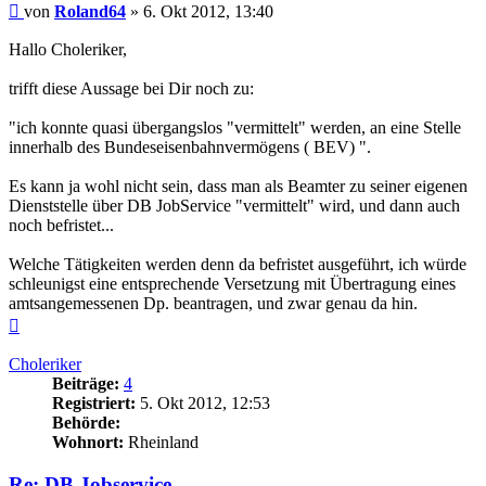
Beitrag
von
Roland64
»
6. Okt 2012, 13:40
Hallo Choleriker,
trifft diese Aussage bei Dir noch zu:
"ich konnte quasi übergangslos "vermittelt" werden, an eine Stelle
innerhalb des Bundeseisenbahnvermögens ( BEV) ".
Es kann ja wohl nicht sein, dass man als Beamter zu seiner eigenen
Dienststelle über DB JobService "vermittelt" wird, und dann auch
noch befristet...
Welche Tätigkeiten werden denn da befristet ausgeführt, ich würde
schleunigst eine entsprechende Versetzung mit Übertragung eines
amtsangemessenen Dp. beantragen, und zwar genau da hin.
Nach
oben
Choleriker
Beiträge:
4
Registriert:
5. Okt 2012, 12:53
Behörde:
Wohnort:
Rheinland
Re: DB Jobservice