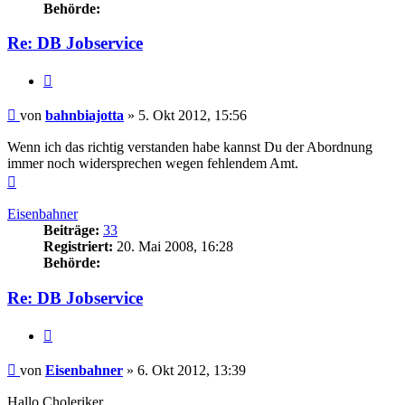
Behörde:
Re: DB Jobservice
Zitieren
Beitrag
von
bahnbiajotta
»
5. Okt 2012, 15:56
Wenn ich das richtig verstanden habe kannst Du der Abordnung
immer noch widersprechen wegen fehlendem Amt.
Nach
oben
Eisenbahner
Beiträge:
33
Registriert:
20. Mai 2008, 16:28
Behörde:
Re: DB Jobservice
Zitieren
Beitrag
von
Eisenbahner
»
6. Okt 2012, 13:39
Hallo Choleriker,