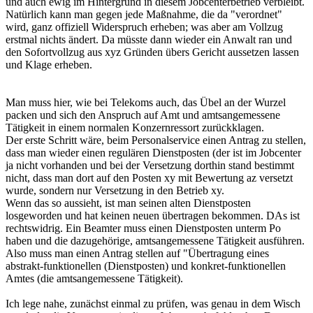
und auch ewig im Hintergrund in diesem Jobcenterbetrieb verbleibt.
Natürlich kann man gegen jede Maßnahme, die da "verordnet"
wird, ganz offiziell Widerspruch erheben; was aber am Vollzug
erstmal nichts ändert. Da müsste dann wieder ein Anwalt ran und
den Sofortvollzug aus xyz Gründen übers Gericht aussetzen lassen
und Klage erheben.
Man muss hier, wie bei Telekoms auch, das Übel an der Wurzel
packen und sich den Anspruch auf Amt und amtsangemessene
Tätigkeit in einem normalen Konzernressort zurückklagen.
Der erste Schritt wäre, beim Personalservice einen Antrag zu stellen,
dass man wieder einen regulären Dienstposten (der ist im Jobcenter
ja nicht vorhanden und bei der Versetzung dorthin stand bestimmt
nicht, dass man dort auf den Posten xy mit Bewertung az versetzt
wurde, sondern nur Versetzung in den Betrieb xy.
Wenn das so aussieht, ist man seinen alten Dienstposten
losgeworden und hat keinen neuen übertragen bekommen. DAs ist
rechtswidrig. Ein Beamter muss einen Dienstposten unterm Po
haben und die dazugehörige, amtsangemessene Tätigkeit ausführen.
Also muss man einen Antrag stellen auf "Übertragung eines
abstrakt-funktionellen (Dienstposten) und konkret-funktionellen
Amtes (die amtsangemessene Tätigkeit).
Ich lege nahe, zunächst einmal zu prüfen, was genau in dem Wisch