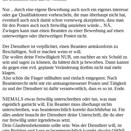
Nur .. durch eine eigene Bewerbung auch noch ein eigenes interesse
oder gar Qualifiaktionen vorheucheln, die man überhaupt nicht hat,
eventuell auch noch damit schon vorneweg akzeptieren, dass man
für den Posten auch noch freiwillig umziehen würde... NÄ.
Zwingen kann man einen Beamten zu einer Bewerbung auf einen
unterwertigen oder überwertigen Posten nicht.
Der Dienstherr ist verpflichtet, einen Beamten amtskonform zu
Beschäftigen. Soll er machen wenn er will.
Die wollen deine Freiwilligkeit NUR, um nachher an nix Schuld zu
sein und sagen zu können, du hättest dich ja beworben. Dann kannst
du gegen eine evtl. geplante Veränderung dorthin nicht mal mehr
klagen.
Also schön die Finger stillhalten und einfach entgegnen: Nach
Beamtenrecht steht mir ein amtsangemessener Posten und Tätigkeit
zu und der Dienstherr ist dafür verantwortlich, dass es so ist. Ende.
NIEMALS etwas freiwillig unterschreiben oder tun, was man
eigentlich garnicht will. Ein Beamter muss überhaupt nichts
unterschreiben, was beamtenrechtlich korrekt durchführbar ist. Für
alles andere braucht der Dienstherr deine Unterschrift, die du aber
nur freiwillig unter irgendetwas setzt.
Dein Glaubensbekenntnis sollte sein: Was der Dienstherr will, ist
sein Problem und kann er beamtenrechtlich korrekt absolut OHNE