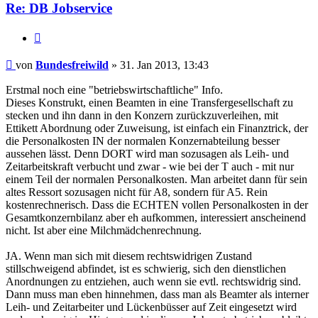
Re: DB Jobservice
Zitieren
Beitrag
von
Bundesfreiwild
»
31. Jan 2013, 13:43
Erstmal noch eine "betriebswirtschaftliche" Info.
Dieses Konstrukt, einen Beamten in eine Transfergesellschaft zu
stecken und ihn dann in den Konzern zurückzuverleihen, mit
Ettikett Abordnung oder Zuweisung, ist einfach ein Finanztrick, der
die Personalkosten IN der normalen Konzernabteilung besser
aussehen lässt. Denn DORT wird man sozusagen als Leih- und
Zeitarbeitskraft verbucht und zwar - wie bei der T auch - mit nur
einem Teil der normalen Personalkosten. Man arbeitet dann für sein
altes Ressort sozusagen nicht für A8, sondern für A5. Rein
kostenrechnerisch. Dass die ECHTEN vollen Personalkosten in der
Gesamtkonzernbilanz aber eh aufkommen, interessiert anscheinend
nicht. Ist aber eine Milchmädchenrechnung.
JA. Wenn man sich mit diesem rechtswidrigen Zustand
stillschweigend abfindet, ist es schwierig, sich den dienstlichen
Anordnungen zu entziehen, auch wenn sie evtl. rechtswidrig sind.
Dann muss man eben hinnehmen, dass man als Beamter als interner
Leih- und Zeitarbeiter und Lückenbüsser auf Zeit eingesetzt wird