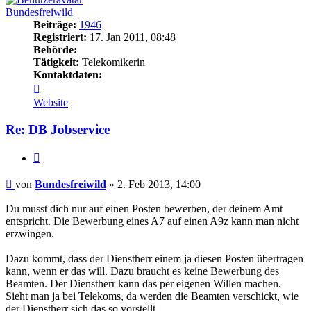
Bundesfreiwild
Beiträge:
1946
Registriert:
17. Jan 2011, 08:48
Behörde:
Tätigkeit:
Telekomikerin
Kontaktdaten:
Kontaktdaten
von
Website
Bundesfreiwild
Re: DB Jobservice
Zitieren
Beitrag
von
Bundesfreiwild
»
2. Feb 2013, 14:00
Du musst dich nur auf einen Posten bewerben, der deinem Amt
entspricht. Die Bewerbung eines A7 auf einen A9z kann man nicht
erzwingen.
Dazu kommt, dass der Dienstherr einem ja diesen Posten übertragen
kann, wenn er das will. Dazu braucht es keine Bewerbung des
Beamten. Der Dienstherr kann das per eigenen Willen machen.
Sieht man ja bei Telekoms, da werden die Beamten verschickt, wie
der Dienstherr sich das so vorstellt.