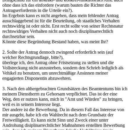
ohne dass ich das einfordere (warum bauten die Richter das
Antragserfordernis in die Urteile ein?).
Im Ergebnis kann es nicht angehen, dass mein fehlender Antrag
ausschlaggebend ist für die Beurteilung, ob staatliches Verhalten
rechtswidrig ist oder nicht. Erst recht sollte von seiner Rechtsnatur
rechtswidriges Verhalten nicht auch noch disziplinarrechtlich
durchsetzbar sein.
Könnte diese Begründung Bestand haben, was meint Ihr?
2. Sollte der Antrag dennoch zwingend erforderlich sein (auf
welcher Rechtsgrundlage, bitte?),
überlege ich, den Antrag ohne Fristsetzung zu stellen und die
Vollstreckung nicht anzustreben, sondern den Schrieb lediglich als
Vehikel zu benutzen, um unrechtmäßige Ansinnen meiner
engagierten Disponentin abzuwehren.
3. Nach den althergebrachten Grundsätzen des Beamtentums bin ich
meinem Dienstherrn zu Gehorsam verpflichtet. Das ist der eine
Weg, den er nutzen kann, mich in "Amt und Würden" zu bringen,
weil es in seinem Interesse liegt.
Der andere ist die Bewerbung. Da in diesem Fall das Interesse von
mir ausgeht, habe ich ein Wahlrecht nach dem Grundsatz der
Freiweilligkeit. Es kann nicht Sinn und Zweck einer unter
Androhung disiplinarrechtlicher Maßnahmen erstellten Bewerbung