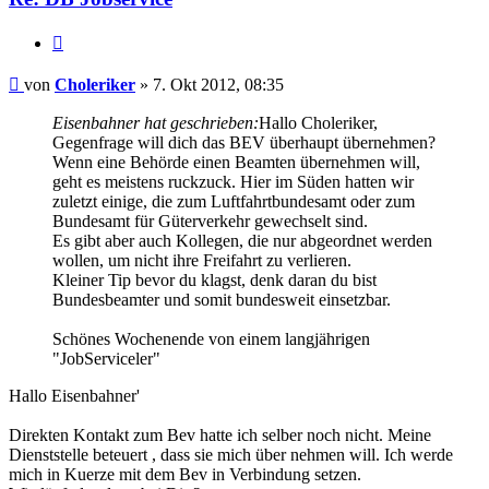
Zitieren
Beitrag
von
Choleriker
»
7. Okt 2012, 08:35
Eisenbahner hat geschrieben:
Hallo Choleriker,
Gegenfrage will dich das BEV überhaupt übernehmen?
Wenn eine Behörde einen Beamten übernehmen will,
geht es meistens ruckzuck. Hier im Süden hatten wir
zuletzt einige, die zum Luftfahrtbundesamt oder zum
Bundesamt für Güterverkehr gewechselt sind.
Es gibt aber auch Kollegen, die nur abgeordnet werden
wollen, um nicht ihre Freifahrt zu verlieren.
Kleiner Tip bevor du klagst, denk daran du bist
Bundesbeamter und somit bundesweit einsetzbar.
Schönes Wochenende von einem langjährigen
"JobServiceler"
Hallo Eisenbahner'
Direkten Kontakt zum Bev hatte ich selber noch nicht. Meine
Dienststelle beteuert , dass sie mich über nehmen will. Ich werde
mich in Kuerze mit dem Bev in Verbindung setzen.