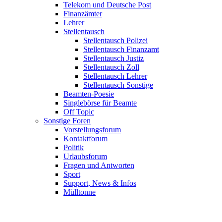
Telekom und Deutsche Post
Finanzämter
Lehrer
Stellentausch
Stellentausch Polizei
Stellentausch Finanzamt
Stellentausch Justiz
Stellentausch Zoll
Stellentausch Lehrer
Stellentausch Sonstige
Beamten-Poesie
Singlebörse für Beamte
Off Topic
Sonstige Foren
Vorstellungsforum
Kontaktforum
Politik
Urlaubsforum
Fragen und Antworten
Sport
Support, News & Infos
Mülltonne