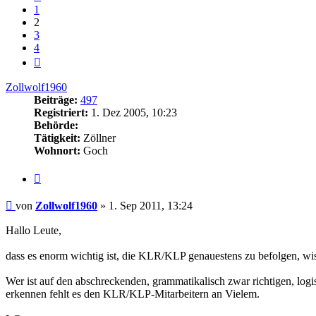
1
2
3
4
Nächste
Zollwolf1960
Beiträge:
497
Registriert:
1. Dez 2005, 10:23
Behörde:
Tätigkeit:
Zöllner
Wohnort:
Goch
Zitieren
Beitrag
von
Zollwolf1960
»
1. Sep 2011, 13:24
Hallo Leute,
dass es enorm wichtig ist, die KLR/KLP genauestens zu befolgen, wiss
Wer ist auf den abschreckenden, grammatikalisch zwar richtigen, log
erkennen fehlt es den KLR/KLP-Mitarbeitern an Vielem.