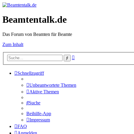
Beamtentalk.de
Das Forum von Beamten für Beamte
Zum Inhalt
Erweiterte
Suche
Suche
Schnellzugriff
Unbeantwortete Themen
Aktive Themen
Suche
Beihilfe-App
Impressum
FAQ
Anmelden