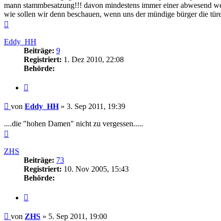
mann stammbesatzung!!! davon mindestens immer einer abwesend wegen
wie sollen wir denn beschauen, wenn uns der mündige bürger die türen ei
Nach
oben
Eddy_HH
Beiträge:
9
Registriert:
1. Dez 2010, 22:08
Behörde:
Zitieren
Beitrag
von
Eddy_HH
»
3. Sep 2011, 19:39
....die "hohen Damen" nicht zu vergessen.....
Nach
oben
ZHS
Beiträge:
73
Registriert:
10. Nov 2005, 15:43
Behörde:
Zitieren
Beitrag
von
ZHS
»
5. Sep 2011, 19:00