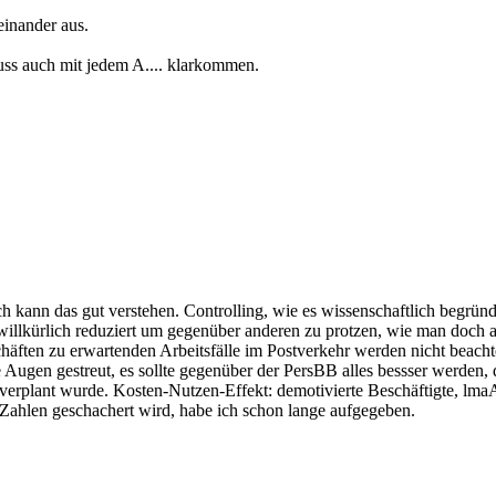
einander aus.
muss auch mit jedem A.... klarkommen.
nn das gut verstehen. Controlling, wie es wissenschaftlich begründet u
 willkürlich reduziert um gegenüber anderen zu protzen, wie man doch 
häften zu erwartenden Arbeitsfälle im Postverkehr werden nicht beachte
Augen gestreut, es sollte gegenüber der PersBB alles bessser werden, d
 verplant wurde. Kosten-Nutzen-Effekt: demotivierte Beschäftigte, lm
n Zahlen geschachert wird, habe ich schon lange aufgegeben.