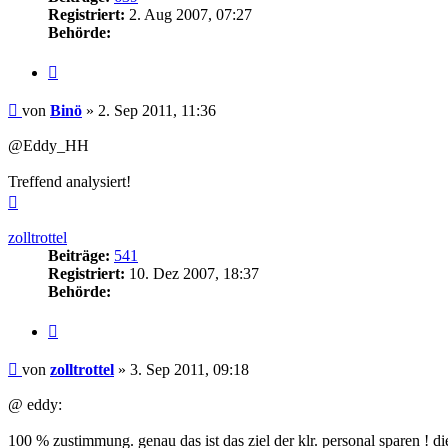
Registriert:
2. Aug 2007, 07:27
Behörde:
Zitieren
Beitrag
von
Binö
»
2. Sep 2011, 11:36
@Eddy_HH
Treffend analysiert!
Nach
oben
zolltrottel
Beiträge:
541
Registriert:
10. Dez 2007, 18:37
Behörde:
Zitieren
Beitrag
von
zolltrottel
»
3. Sep 2011, 09:18
@ eddy:
100 % zustimmung. genau das ist das ziel der klr. personal sparen ! di