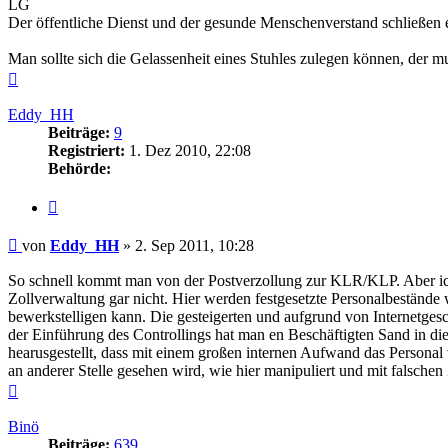
LG
Der öffentliche Dienst und der gesunde Menschenverstand schließen 
Man sollte sich die Gelassenheit eines Stuhles zulegen können, der 
Nach
oben
Eddy_HH
Beiträge:
9
Registriert:
1. Dez 2010, 22:08
Behörde:
Zitieren
Beitrag
von
Eddy_HH
»
2. Sep 2011, 10:28
So schnell kommt man von der Postverzollung zur KLR/KLP. Aber ich ka
Zollverwaltung gar nicht. Hier werden festgesetzte Personalbestände
bewerkstelligen kann. Die gesteigerten und aufgrund von Internetgesc
der Einführung des Controllings hat man en Beschäftigten Sand in die 
hearusgestellt, dass mit einem großen internen Aufwand das Personal
an anderer Stelle gesehen wird, wie hier manipuliert und mit falsche
Nach
oben
Binö
Beiträge:
639