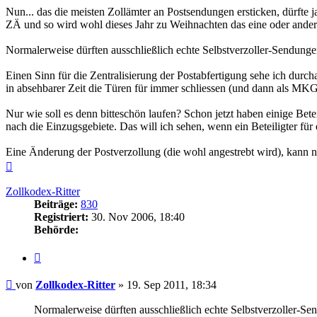
Nun... das die meisten Zollämter an Postsendungen ersticken, dürfte ja
ZÄ und so wird wohl dieses Jahr zu Weihnachten das eine oder ander
Normalerweise dürften ausschließlich echte Selbstverzoller-Sendung
Einen Sinn für die Zentralisierung der Postabfertigung sehe ich durc
in absehbarer Zeit die Türen für immer schliessen (und dann als MKG
Nur wie soll es denn bitteschön laufen? Schon jetzt haben einige Be
nach die Einzugsgebiete. Das will ich sehen, wenn ein Beteiligter fü
Eine Änderung der Postverzollung (die wohl angestrebt wird), kann nu
Nach
oben
Zollkodex-Ritter
Beiträge:
830
Registriert:
30. Nov 2006, 18:40
Behörde:
Zitieren
Beitrag
von
Zollkodex-Ritter
»
19. Sep 2011, 18:34
Normalerweise dürften ausschließlich echte Selbstverzoller-S