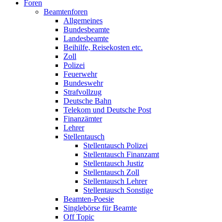
Foren
Beamtenforen
Allgemeines
Bundesbeamte
Landesbeamte
Beihilfe, Reisekosten etc.
Zoll
Polizei
Feuerwehr
Bundeswehr
Strafvollzug
Deutsche Bahn
Telekom und Deutsche Post
Finanzämter
Lehrer
Stellentausch
Stellentausch Polizei
Stellentausch Finanzamt
Stellentausch Justiz
Stellentausch Zoll
Stellentausch Lehrer
Stellentausch Sonstige
Beamten-Poesie
Singlebörse für Beamte
Off Topic