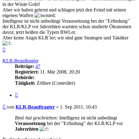
in der Wüste Gobi!
Aber wir haben gelernt und schlagen jetzt den Feind mit seinen
eigenen Waffen
Intelligenz ist nicht unbedingt Veraussetzung bei der "Erfindung"
der KLR/KLP vor Jahrzehten warnten schon studierte Ökonomen
davor, jetzt heißen die Typen BWLer.
Aber keine Angst KLR`ler; wir sind gute Strategen und Taktiker
Nach
oben
KLR-Beauftragter
Beiträge:
47
Registriert:
11. Mär 2008, 20:20
Behörde:
Tätigkeit:
Zöllner (Controller)
Zitieren
Beitrag
von
KLR-Beauftragter
»
1. Sep 2011, 10:43
Binö hat geschrieben:
Intelligenz ist nicht unbedingt
Veraussetzung
bei der "Erfindung" der KLR/KLP vor
Jahrzehten