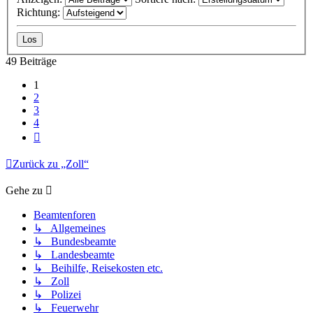
Richtung:
49 Beiträge
1
2
3
4
Nächste
Zurück zu „Zoll“
Gehe zu
Beamtenforen
↳ Allgemeines
↳ Bundesbeamte
↳ Landesbeamte
↳ Beihilfe, Reisekosten etc.
↳ Zoll
↳ Polizei
↳ Feuerwehr