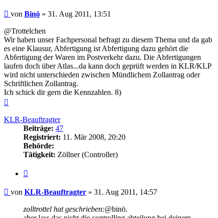
Beitrag
von
Binö
»
31. Aug 2011, 13:51
@Trottelchen
Wir haben unser Fachpersonal befragt zu diesem Thema und da gab
es eine Klausur, Abfertigung ist Abfertigung dazu gehört die
Abfertigung der Waren im Postverkehr dazu. Die Abfertigungen
laufen doch über Atlas...da kann doch geprüft werden in KLR/KLP
wird nicht unterschieden zwischen Mündlichem Zollantrag oder
Schriftlichen Zollantrag.
Ich schick dir gern die Kennzahlen. 8)
Nach
oben
KLR-Beauftragter
Beiträge:
47
Registriert:
11. Mär 2008, 20:20
Behörde:
Tätigkeit:
Zöllner (Controller)
Zitieren
Beitrag
von
KLR-Beauftragter
»
31. Aug 2011, 14:57
zolltrottel hat geschrieben:
@binö.
aber lass das nicht die controlling abteilung bei deinem