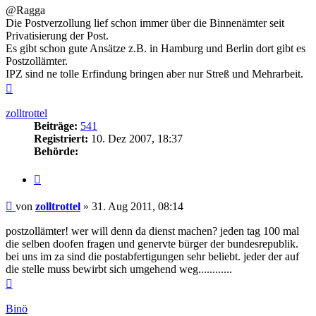
@Ragga
Die Postverzollung lief schon immer über die Binnenämter seit
Privatisierung der Post.
Es gibt schon gute Ansätze z.B. in Hamburg und Berlin dort gibt es
Postzollämter.
IPZ sind ne tolle Erfindung bringen aber nur Streß und Mehrarbeit.
Nach
oben
zolltrottel
Beiträge:
541
Registriert:
10. Dez 2007, 18:37
Behörde:
Zitieren
Beitrag
von
zolltrottel
»
31. Aug 2011, 08:14
postzollämter! wer will denn da dienst machen? jeden tag 100 mal
die selben doofen fragen und genervte bürger der bundesrepublik.
bei uns im za sind die postabfertigungen sehr beliebt. jeder der auf
die stelle muss bewirbt sich umgehend weg............
Nach
oben
Binö