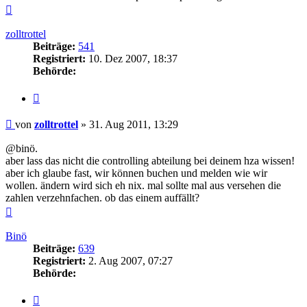
Nach
oben
zolltrottel
Beiträge:
541
Registriert:
10. Dez 2007, 18:37
Behörde:
Zitieren
Beitrag
von
zolltrottel
»
31. Aug 2011, 13:29
@binö.
aber lass das nicht die controlling abteilung bei deinem hza wissen!
aber ich glaube fast, wir können buchen und melden wie wir
wollen. ändern wird sich eh nix. mal sollte mal aus versehen die
zahlen verzehnfachen. ob das einem auffällt?
Nach
oben
Binö
Beiträge:
639
Registriert:
2. Aug 2007, 07:27
Behörde:
Zitieren