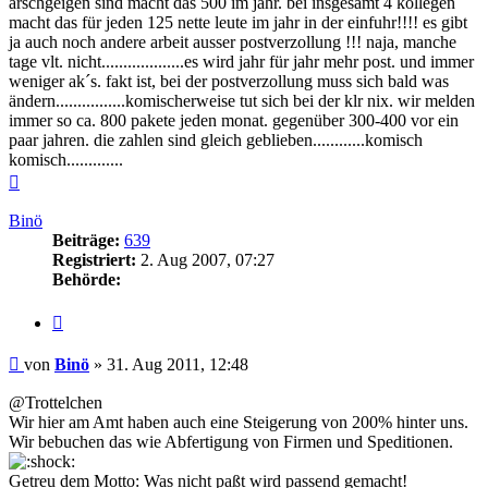
arschgeigen sind macht das 500 im jahr. bei insgesamt 4 kollegen
macht das für jeden 125 nette leute im jahr in der einfuhr!!!! es gibt
ja auch noch andere arbeit ausser postverzollung !!! naja, manche
tage vlt. nicht...................es wird jahr für jahr mehr post. und immer
weniger ak´s. fakt ist, bei der postverzollung muss sich bald was
ändern................komischerweise tut sich bei der klr nix. wir melden
immer so ca. 800 pakete jeden monat. gegenüber 300-400 vor ein
paar jahren. die zahlen sind gleich geblieben............komisch
komisch.............
Nach
oben
Binö
Beiträge:
639
Registriert:
2. Aug 2007, 07:27
Behörde:
Zitieren
Beitrag
von
Binö
»
31. Aug 2011, 12:48
@Trottelchen
Wir hier am Amt haben auch eine Steigerung von 200% hinter uns.
Wir bebuchen das wie Abfertigung von Firmen und Speditionen.
Getreu dem Motto: Was nicht paßt wird passend gemacht!