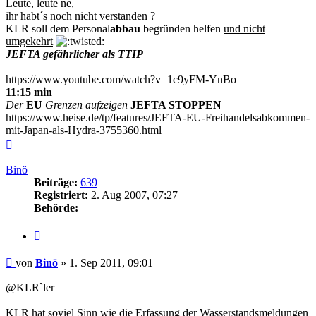
Leute, leute ne,
ihr habt´s noch nicht verstanden ?
KLR soll dem Personal
abbau
begründen helfen
und nicht
umgekehrt
JEFTA gefährlicher als TTIP
https://www.youtube.com/watch?v=1c9yFM-YnBo
11:15 min
Der
EU
Grenzen aufzeigen
JEFTA STOPPEN
https://www.heise.de/tp/features/JEFTA-EU-Freihandelsabkommen-
mit-Japan-als-Hydra-3755360.html
Nach
oben
Binö
Beiträge:
639
Registriert:
2. Aug 2007, 07:27
Behörde:
Zitieren
Beitrag
von
Binö
»
1. Sep 2011, 09:01
@KLR`ler
KLR hat soviel Sinn wie die Erfassung der Wasserstandsmeldungen