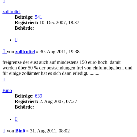
oben
zolltrottel
Beiträge:
541
Registriert:
10. Dez 2007, 18:37
Behörde:
Zitieren
Beitrag
von
zolltrottel
»
30. Aug 2011, 19:38
freigrenze der eust auch auf mindestens 150 euro hoch. damit
werden über 50 % der postsendungen frei von einfuhrabgaben. und
für einige zollämter hat es sich dann erledigt..........
Nach
oben
Binö
Beiträge:
639
Registriert:
2. Aug 2007, 07:27
Behörde:
Zitieren
Beitrag
von
Binö
»
31. Aug 2011, 08:02