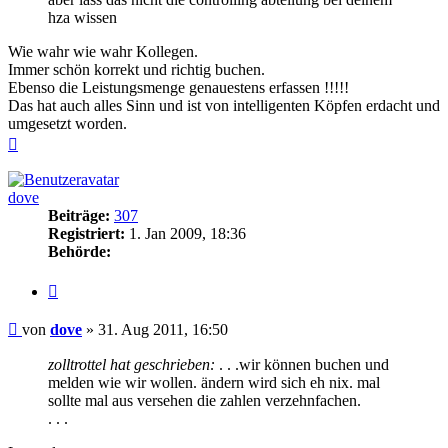
hza wissen
Wie wahr wie wahr Kollegen.
Immer schön korrekt und richtig buchen.
Ebenso die Leistungsmenge genauestens erfassen !!!!!
Das hat auch alles Sinn und ist von intelligenten Köpfen erdacht und
umgesetzt worden.
Nach
oben
dove
Beiträge:
307
Registriert:
1. Jan 2009, 18:36
Behörde:
Zitieren
Beitrag
von
dove
»
31. Aug 2011, 16:50
zolltrottel hat geschrieben:
. . .wir können buchen und
melden wie wir wollen. ändern wird sich eh nix. mal
sollte mal aus versehen die zahlen verzehnfachen.
. . .