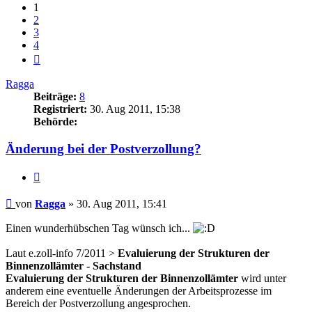
1
2
3
4
Nächste
Ragga
Beiträge:
8
Registriert:
30. Aug 2011, 15:38
Behörde:
Änderung bei der Postverzollung?
Zitieren
Beitrag
von
Ragga
»
30. Aug 2011, 15:41
Einen wunderhübschen Tag wünsch ich...
Laut e.zoll-info 7/2011 >
Evaluierung der Strukturen der
Binnenzollämter - Sachstand
Evaluierung der Strukturen der Binnenzollämter
wird unter
anderem eine eventuelle Änderungen der Arbeitsprozesse im
Bereich der Postverzollung angesprochen.