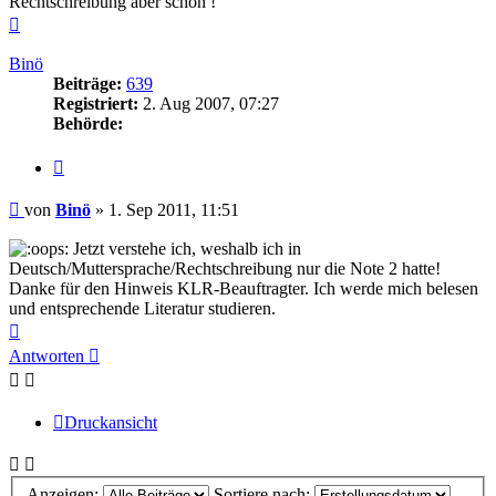
Rechtschreibung aber schon !
Nach
oben
Binö
Beiträge:
639
Registriert:
2. Aug 2007, 07:27
Behörde:
Zitieren
Beitrag
von
Binö
»
1. Sep 2011, 11:51
Jetzt verstehe ich, weshalb ich in
Deutsch/Muttersprache/Rechtschreibung nur die Note 2 hatte!
Danke für den Hinweis KLR-Beauftragter. Ich werde mich belesen
und entsprechende Literatur studieren.
Nach
oben
Antworten
Druckansicht
Anzeigen:
Sortiere nach: