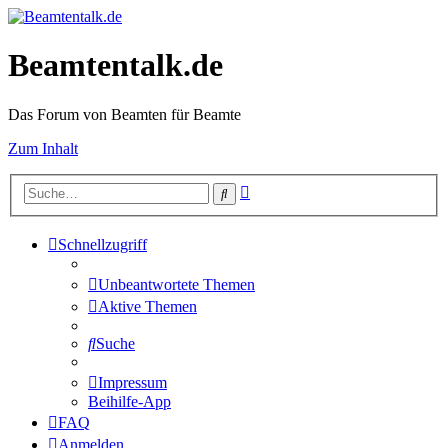
Beamtentalk.de
Das Forum von Beamten für Beamte
Zum Inhalt
Erweiterte
Suche
Suche
Schnellzugriff
Unbeantwortete Themen
Aktive Themen
Suche
Impressum
Beihilfe-App
FAQ
Anmelden