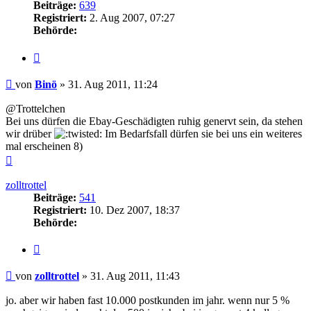
Beiträge:
639
Registriert:
2. Aug 2007, 07:27
Behörde:
Zitieren
Beitrag
von
Binö
»
31. Aug 2011, 11:24
@Trottelchen
Bei uns dürfen die Ebay-Geschädigten ruhig genervt sein, da stehen
wir drüber
Im Bedarfsfall dürfen sie bei uns ein weiteres
mal erscheinen 8)
Nach
oben
zolltrottel
Beiträge:
541
Registriert:
10. Dez 2007, 18:37
Behörde:
Zitieren
Beitrag
von
zolltrottel
»
31. Aug 2011, 11:43
jo. aber wir haben fast 10.000 postkunden im jahr. wenn nur 5 %