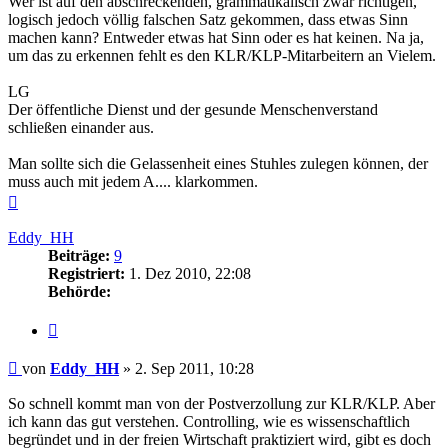
Wer ist auf den abschreckenden, grammatikalisch zwar richtigen,
logisch jedoch völlig falschen Satz gekommen, dass etwas Sinn
machen kann? Entweder etwas hat Sinn oder es hat keinen. Na ja,
um das zu erkennen fehlt es den KLR/KLP-Mitarbeitern an Vielem.
LG
Der öffentliche Dienst und der gesunde Menschenverstand
schließen einander aus.
Man sollte sich die Gelassenheit eines Stuhles zulegen können, der
muss auch mit jedem A.... klarkommen.
Nach
oben
Eddy_HH
Beiträge:
9
Registriert:
1. Dez 2010, 22:08
Behörde:
Zitieren
Beitrag
von
Eddy_HH
»
2. Sep 2011, 10:28
So schnell kommt man von der Postverzollung zur KLR/KLP. Aber
ich kann das gut verstehen. Controlling, wie es wissenschaftlich
begründet und in der freien Wirtschaft praktiziert wird, gibt es doch