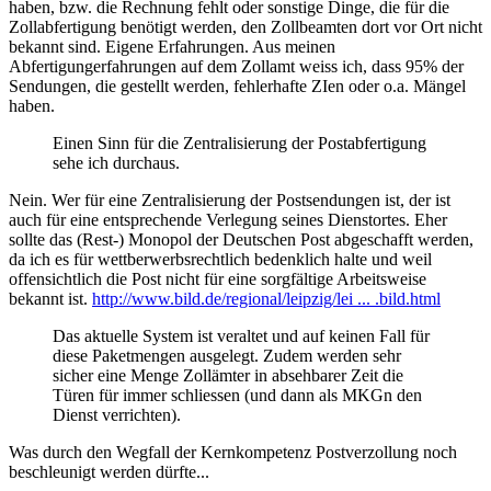
haben, bzw. die Rechnung fehlt oder sonstige Dinge, die für die
Zollabfertigung benötigt werden, den Zollbeamten dort vor Ort nicht
bekannt sind. Eigene Erfahrungen. Aus meinen
Abfertigungerfahrungen auf dem Zollamt weiss ich, dass 95% der
Sendungen, die gestellt werden, fehlerhafte ZIen oder o.a. Mängel
haben.
Einen Sinn für die Zentralisierung der Postabfertigung
sehe ich durchaus.
Nein. Wer für eine Zentralisierung der Postsendungen ist, der ist
auch für eine entsprechende Verlegung seines Dienstortes. Eher
sollte das (Rest-) Monopol der Deutschen Post abgeschafft werden,
da ich es für wettberwerbsrechtlich bedenklich halte und weil
offensichtlich die Post nicht für eine sorgfältige Arbeitsweise
bekannt ist.
http://www.bild.de/regional/leipzig/lei ... .bild.html
Das aktuelle System ist veraltet und auf keinen Fall für
diese Paketmengen ausgelegt. Zudem werden sehr
sicher eine Menge Zollämter in absehbarer Zeit die
Türen für immer schliessen (und dann als MKGn den
Dienst verrichten).
Was durch den Wegfall der Kernkompetenz Postverzollung noch
beschleunigt werden dürfte...