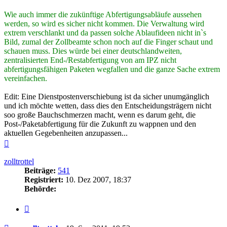
Wie auch immer die zukünftige Abfertigungsabläufe aussehen
werden, so wird es sicher nicht kommen. Die Verwaltung wird
extrem verschlankt und da passen solche Ablaufideen nicht in`s
Bild, zumal der Zollbeamte schon noch auf die Finger schaut und
schauen muss. Dies würde bei einer deutschlandweiten,
zentralisierten End-/Restabfertigung von am IPZ nicht
abfertigungsfähigen Paketen wegfallen und die ganze Sache extrem
vereinfachen.
Edit: Eine Dienstpostenverschiebung ist da sicher unumgänglich
und ich möchte wetten, dass dies den Entscheidungsträgern nicht
soo große Bauchschmerzen macht, wenn es darum geht, die
Post-/Paketabfertigung für die Zukunft zu wappnen und den
aktuellen Gegebenheiten anzupassen...
Nach
oben
zolltrottel
Beiträge:
541
Registriert:
10. Dez 2007, 18:37
Behörde:
Zitieren
Beitrag