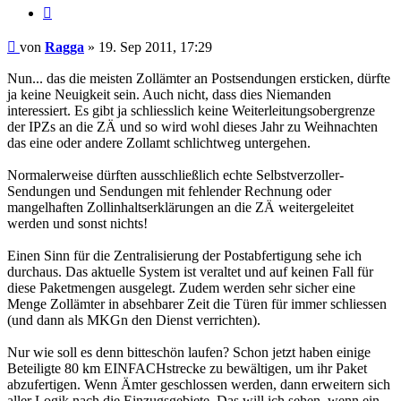
Zitieren
Beitrag
von
Ragga
»
19. Sep 2011, 17:29
Nun... das die meisten Zollämter an Postsendungen ersticken, dürfte
ja keine Neuigkeit sein. Auch nicht, dass dies Niemanden
interessiert. Es gibt ja schliesslich keine Weiterleitungsobergrenze
der IPZs an die ZÄ und so wird wohl dieses Jahr zu Weihnachten
das eine oder andere Zollamt schlichtweg untergehen.
Normalerweise dürften ausschließlich echte Selbstverzoller-
Sendungen und Sendungen mit fehlender Rechnung oder
mangelhaften Zollinhaltserklärungen an die ZÄ weitergeleitet
werden und sonst nichts!
Einen Sinn für die Zentralisierung der Postabfertigung sehe ich
durchaus. Das aktuelle System ist veraltet und auf keinen Fall für
diese Paketmengen ausgelegt. Zudem werden sehr sicher eine
Menge Zollämter in absehbarer Zeit die Türen für immer schliessen
(und dann als MKGn den Dienst verrichten).
Nur wie soll es denn bitteschön laufen? Schon jetzt haben einige
Beteiligte 80 km EINFACHstrecke zu bewältigen, um ihr Paket
abzufertigen. Wenn Ämter geschlossen werden, dann erweitern sich
aller Logik nach die Einzugsgebiete. Das will ich sehen, wenn ein