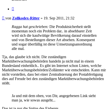
Zitieren
Beitrag
von
Zollkodex-Ritter
»
19. Sep 2011, 21:32
Ragga hat geschrieben:
Die Produktsicherheit stellt
momentan noch ein Problem dar.. in absehbarer Zeit
wird sich die kaufwütige Bevölkerung darauf einstellen
und von Bestellungen dieser Art absehen. Konsequent
und sogar überfällig ist diese Umsetzungsanordnung
alle mal.
Tja, das glaube ich nicht. Die zuständigen
Marktüberwachungsbehörden handeln ja nicht mal in einem
Bundesland einheitlich.. Es gibt im Internet schon Listen, welche
Marktüberwachungsbehörden/Zollämter wie entscheiden. Kann mir
nicht vorstellen, dass bei einer Zentralisierung der Postabfertigung
dies auf Freude bei den zuständigen Marktüberwachungsbehörden
stößt.
Ja und mit dem oben, von Dir, angegebenen Link sieht
man ja, wie sowas ausgeht...
Das ist ja nur die Spitze des Eisbergs...