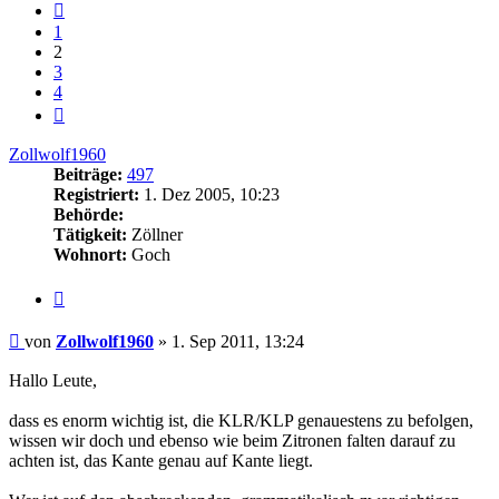
Vorherige
1
2
3
4
Nächste
Zollwolf1960
Beiträge:
497
Registriert:
1. Dez 2005, 10:23
Behörde:
Tätigkeit:
Zöllner
Wohnort:
Goch
Zitieren
Beitrag
von
Zollwolf1960
»
1. Sep 2011, 13:24
Hallo Leute,
dass es enorm wichtig ist, die KLR/KLP genauestens zu befolgen,
wissen wir doch und ebenso wie beim Zitronen falten darauf zu
achten ist, das Kante genau auf Kante liegt.