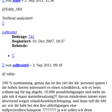
von
Binö
»
2. Sep 2011, 11:36
@Eddy_HH
Treffend analysiert!
Nach
oben
zolltrottel
Beiträge:
541
Registriert:
10. Dez 2007, 18:37
Behörde:
Zitieren
Beitrag
von
zolltrottel
»
3. Sep 2011, 09:18
@ eddy:
100 % zustimmung. genau das ist das ziel der klr. personal sparen !
die hohen herren interessiert es einen scheißdreck, wie es beim
zollamt tag für tag abgeht. 10.000 postabfertigungen und mehr im
jahr mit 4 mann stammbesatzung!!! davon mindestens immer einer
abwesend wegen urlaub/krankheit/lehrgang. und dann ruft die bfd
an: wie ihr habt bei den lkw-abfertigungen eine
nullprozentbeschauquote ???????? ja wie sollen wir denn