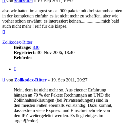
von
zolltrottel
»
19. Sep 2011, 19:52
also wir hatten im august so ca. 900 pakete mit drei stammbeamten
in der kompletten einfuhr. es ist nicht mehr zu schaffen. aber wie
vorher schon erwähnt. es interessiert keinen..................mich bald
auch nicht mehr ! reif für die klapse.
Nach
oben
Zollkodex-Ritter
Beiträge:
830
Registriert:
30. Nov 2006, 18:40
Behörde:
Zitieren
Beitrag
von
Zollkodex-Ritter
»
19. Sep 2011, 20:27
Nein, dem ist nicht mehr so. Aus eigener Erfahrung
hängen an 70 % der Pakete Rechnungen an UND die
Zollinhaltserklärungen (bei Privatsendungen) sind in
den meisten Fällen ebenfalls vollständig. Dazu kommt,
dass extrem viele Express- und Einschreibebriefe von
den IPZ weitergeleitet werden. Es liegt einiges im
argen![/color]