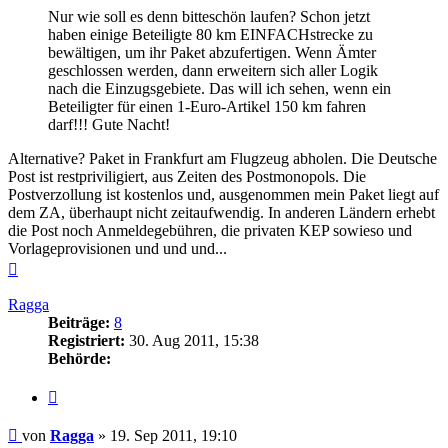
Nur wie soll es denn bitteschön laufen? Schon jetzt
haben einige Beteiligte 80 km EINFACHstrecke zu
bewältigen, um ihr Paket abzufertigen. Wenn Ämter
geschlossen werden, dann erweitern sich aller Logik
nach die Einzugsgebiete. Das will ich sehen, wenn ein
Beteiligter für einen 1-Euro-Artikel 150 km fahren
darf!!! Gute Nacht!
Alternative? Paket in Frankfurt am Flugzeug abholen. Die Deutsche
Post ist restpriviligiert, aus Zeiten des Postmonopols. Die
Postverzollung ist kostenlos und, ausgenommen mein Paket liegt auf
dem ZA, überhaupt nicht zeitaufwendig. In anderen Ländern erhebt
die Post noch Anmeldegebühren, die privaten KEP sowieso und
Vorlageprovisionen und und und...
Nach
oben
Ragga
Beiträge:
8
Registriert:
30. Aug 2011, 15:38
Behörde:
Zitieren
Beitrag
von
Ragga
»
19. Sep 2011, 19:10