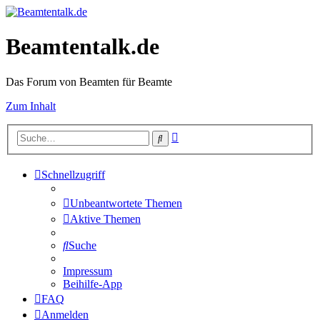
Beamtentalk.de
Das Forum von Beamten für Beamte
Zum Inhalt
Erweiterte
Suche
Suche
Schnellzugriff
Unbeantwortete Themen
Aktive Themen
Suche
Impressum
Beihilfe-App
FAQ
Anmelden