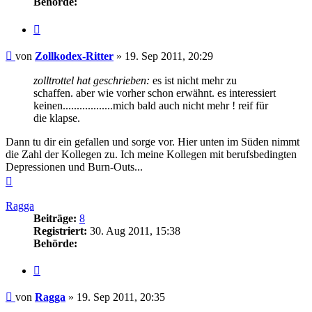
Behörde:
Zitieren
Beitrag
von
Zollkodex-Ritter
»
19. Sep 2011, 20:29
zolltrottel hat geschrieben:
es ist nicht mehr zu
schaffen. aber wie vorher schon erwähnt. es interessiert
keinen..................mich bald auch nicht mehr ! reif für
die klapse.
Dann tu dir ein gefallen und sorge vor. Hier unten im Süden nimmt
die Zahl der Kollegen zu. Ich meine Kollegen mit berufsbedingten
Depressionen und Burn-Outs...
Nach
oben
Ragga
Beiträge:
8
Registriert:
30. Aug 2011, 15:38
Behörde:
Zitieren
Beitrag
von
Ragga
»
19. Sep 2011, 20:35