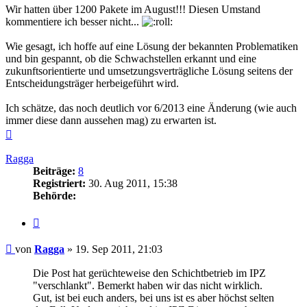
Wir hatten über 1200 Pakete im August!!! Diesen Umstand
kommentiere ich besser nicht...
Wie gesagt, ich hoffe auf eine Lösung der bekannten Problematiken
und bin gespannt, ob die Schwachstellen erkannt und eine
zukunftsorientierte und umsetzungsverträgliche Lösung seitens der
Entscheidungsträger herbeigeführt wird.
Ich schätze, das noch deutlich vor 6/2013 eine Änderung (wie auch
immer diese dann aussehen mag) zu erwarten ist.
Nach
oben
Ragga
Beiträge:
8
Registriert:
30. Aug 2011, 15:38
Behörde:
Zitieren
Beitrag
von
Ragga
»
19. Sep 2011, 21:03
Die Post hat gerüchteweise den Schichtbetrieb im IPZ
"verschlankt". Bemerkt haben wir das nicht wirklich.
Gut, ist bei euch anders, bei uns ist es aber höchst selten