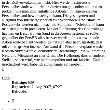
in der Zollverwaltung gar nicht. Hier werden festgesetzte
Personalbestände willkürlich reduziert um gegenüber anderen zu
protzen, wie man doch anfallende Arbeiten mit einem kleinen
Personalbestand bewerkstelligen kann. Die gesteigerten und
aufgrund von Internetgeschäften zu erwartenden Arbeitsfälle im
Postverkehr werden nicht beachtet. Mit diesem "Kleinkram" kann
man sich ja nicht profilieren. Mit der Einführung des Controllings
hat man en Beschäftigten Sand in die Augen gestreut, es sollte
gegenüber der PersBB alles bessser werden, die zu erwartende
Arbeit sollte beplant werden. Es hat sich aber hearusgestellt, dass
mit einem großen internen Aufwand das Personal verplant wurde.
Kosten-Nutzen-Effekt: demotivierte Beschäftigte, lmaA-Stimmung,
Neid und Missgunst an aller Orten. Die Hoffnung, dass an anderer
Stelle gesehen wird, wie hier manipuliert und mit falschen Zahlen
geschachert wird, habe ich schon lange aufgegeben.
Nach
oben
Binö
Beiträge:
639
Registriert:
2. Aug 2007, 07:27
Behörde:
Zitieren
Beitrag