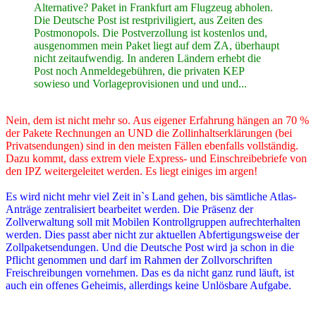
Alternative? Paket in Frankfurt am Flugzeug abholen.
Die Deutsche Post ist restpriviligiert, aus Zeiten des
Postmonopols. Die Postverzollung ist kostenlos und,
ausgenommen mein Paket liegt auf dem ZA, überhaupt
nicht zeitaufwendig. In anderen Ländern erhebt die
Post noch Anmeldegebühren, die privaten KEP
sowieso und Vorlageprovisionen und und und...
Nein, dem ist nicht mehr so. Aus eigener Erfahrung hängen an 70 %
der Pakete Rechnungen an UND die Zollinhaltserklärungen (bei
Privatsendungen) sind in den meisten Fällen ebenfalls vollständig.
Dazu kommt, dass extrem viele Express- und Einschreibebriefe von
den IPZ weitergeleitet werden. Es liegt einiges im argen!
Es wird nicht mehr viel Zeit in`s Land gehen, bis sämtliche Atlas-
Anträge zentralisiert bearbeitet werden. Die Präsenz der
Zollverwaltung soll mit Mobilen Kontrollgruppen aufrechterhalten
werden. Dies passt aber nicht zur aktuellen Abfertigungsweise der
Zollpaketsendungen. Und die Deutsche Post wird ja schon in die
Pflicht genommen und darf im Rahmen der Zollvorschriften
Freischreibungen vornehmen. Das es da nicht ganz rund läuft, ist
auch ein offenes Geheimis, allerdings keine Unlösbare Aufgabe.