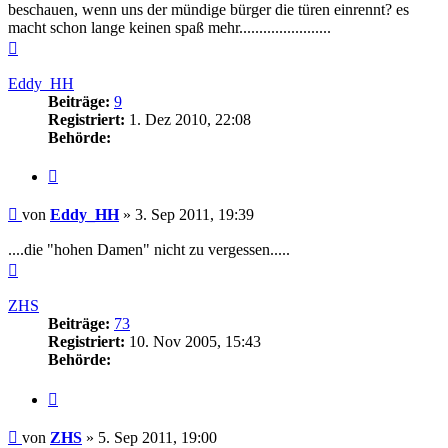
beschauen, wenn uns der mündige bürger die türen einrennt? es
macht schon lange keinen spaß mehr.......................
Nach
oben
Eddy_HH
Beiträge:
9
Registriert:
1. Dez 2010, 22:08
Behörde:
Zitieren
Beitrag
von
Eddy_HH
»
3. Sep 2011, 19:39
....die "hohen Damen" nicht zu vergessen.....
Nach
oben
ZHS
Beiträge:
73
Registriert:
10. Nov 2005, 15:43
Behörde:
Zitieren
Beitrag
von
ZHS
»
5. Sep 2011, 19:00