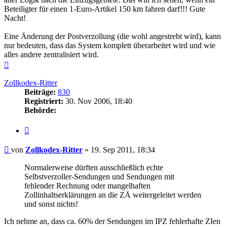
Beteiligter für einen 1-Euro-Artikel 150 km fahren darf!!! Gute
Nacht!
Eine Änderung der Postverzollung (die wohl angestrebt wird), kann
nur bedeuten, dass das System komplett überarbeitet wird und wie
alles andere zentralisiert wird.
Nach
oben
Zollkodex-Ritter
Beiträge:
830
Registriert:
30. Nov 2006, 18:40
Behörde:
Zitieren
Beitrag
von
Zollkodex-Ritter
»
19. Sep 2011, 18:34
Normalerweise dürften ausschließlich echte
Selbstverzoller-Sendungen und Sendungen mit
fehlender Rechnung oder mangelhaften
Zollinhaltserklärungen an die ZÄ weitergeleitet werden
und sonst nichts!
Ich nehme an, dass ca. 60% der Sendungen im IPZ fehlerhafte ZIen