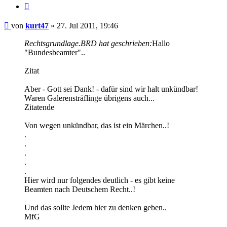
Zitieren
Beitrag
von
kurt47
»
27. Jul 2011, 19:46
Rechtsgrundlage.BRD hat geschrieben:
Hallo
"Bundesbeamter"..
Zitat
Aber - Gott sei Dank! - dafür sind wir halt unkündbar!
Waren Galerensträflinge übrigens auch...
Zitatende
Von wegen unkündbar, das ist ein Märchen..!
.
.
.
.
.
Hier wird nur folgendes deutlich - es gibt keine
Beamten nach Deutschem Recht..!
Und das sollte Jedem hier zu denken geben..
MfG