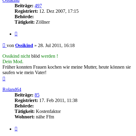
Ossikind
Beiträge:
497
Registriert:
12. Dez 2007, 17:15
Behörde:
Tätigkeit:
Zöllner
Zitieren
Beitrag
von
Ossikind
»
28. Jul 2011, 16:18
Ossikind nicht
blöd
werden !
Dein Mod.
Früher konnten Frauen kochen wie meine Mutter, heute können sie
saufen wie mein Vater!
Nach
oben
Roland64
Beiträge:
85
Registriert:
17. Feb 2011, 11:38
Behörde:
Tätigkeit:
Kostenfaktor
Wohnort:
nähe Ffm
Zitieren