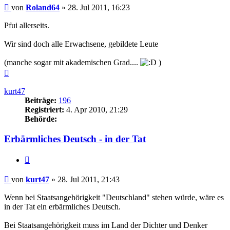
Beitrag
von
Roland64
»
28. Jul 2011, 16:23
Pfui allerseits.
Wir sind doch alle Erwachsene, gebildete Leute
(manche sogar mit akademischen Grad....
)
Nach
oben
kurt47
Beiträge:
196
Registriert:
4. Apr 2010, 21:29
Behörde:
Erbärmliches Deutsch - in der Tat
Zitieren
Beitrag
von
kurt47
»
28. Jul 2011, 21:43
Wenn bei Staatsangehörigkeit "Deutschland" stehen würde, wäre es
in der Tat ein erbärmliches Deutsch.
Bei Staatsangehörigkeit muss im Land der Dichter und Denker