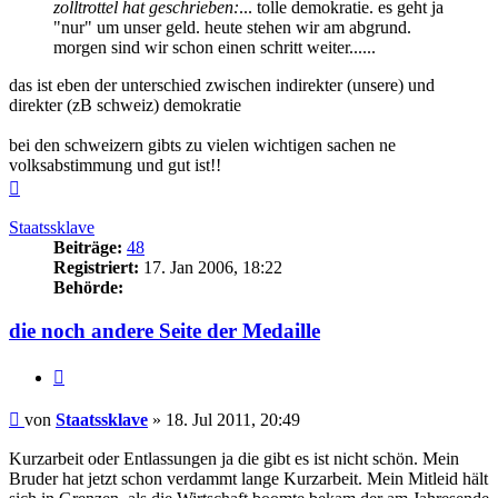
zolltrottel hat geschrieben:
... tolle demokratie. es geht ja
"nur" um unser geld. heute stehen wir am abgrund.
morgen sind wir schon einen schritt weiter......
das ist eben der unterschied zwischen indirekter (unsere) und
direkter (zB schweiz) demokratie
bei den schweizern gibts zu vielen wichtigen sachen ne
volksabstimmung und gut ist!!
Nach
oben
Staatssklave
Beiträge:
48
Registriert:
17. Jan 2006, 18:22
Behörde:
die noch andere Seite der Medaille
Zitieren
Beitrag
von
Staatssklave
»
18. Jul 2011, 20:49
Kurzarbeit oder Entlassungen ja die gibt es ist nicht schön. Mein
Bruder hat jetzt schon verdammt lange Kurzarbeit. Mein Mitleid hält