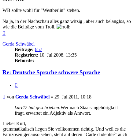
WB sollte wohl für "Westberlin" stehen.
Na ja, in der Nachschau alles ganz witzig , aber auch belanglos, so
wie die Beiträge vom Troll.
Nach
oben
Gerda Schwäbel
Beiträge:
657
Registriert:
10. Jul 2008, 13:35
Behörde:
Re: Deutsche Sprache schwere Sprache
Zitieren
Beitrag
von
Gerda Schwäbel
»
29. Jul 2011, 10:18
kurt47 hat geschrieben:
Wer nach Staatsangehörigkeit
fragt, erwartet ein Adjektiv als Antwort.
Lieber Kurt,
grammatikalisch liegen Sie vollkommen richtig. Und weil es die
Farnzosen genauso sehen, steht auf deren "Carte d'identité" auch