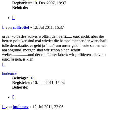
Registriert:
10. Dez 2007, 18:37
Behörde:
Zitieren
Beitrag
von
zolltrottel
»
12. Jul 2011, 16:37
ja ca. 70 % des volkes wollten den verfi...... euro nicht. aber die
herren politiker sind mal wieder die hampelmänner der wirtschaft!
tolle demokratie. es geht ja "nur" um unser geld. heute stehen wir
am abgrund. morgen sind wir schon einen schritt
weiter................und der rollifahrer labert: wir prifitieren alle vom
euro. ja neh, is klar.
Nach
oben
hudemcv
Beiträge:
16
Registriert:
16. Jun 2011, 15:04
Behörde:
Zitieren
Beitrag
von
hudemcv
»
12. Jul 2011, 23:06