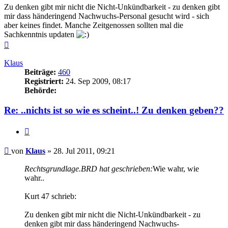
Zu denken gibt mir nicht die Nicht-Unkündbarkeit - zu denken gibt
mir dass händeringend Nachwuchs-Personal gesucht wird - sich
aber keines findet. Manche Zeitgenossen sollten mal die
Sachkenntnis updaten
Nach
oben
Klaus
Beiträge:
460
Registriert:
24. Sep 2009, 08:17
Behörde:
Re: ..nichts ist so wie es scheint..! Zu denken geben??
Zitieren
Beitrag
von
Klaus
»
28. Jul 2011, 09:21
Rechtsgrundlage.BRD hat geschrieben:
Wie wahr, wie
wahr..
Kurt 47 schrieb:
Zu denken gibt mir nicht die Nicht-Unkündbarkeit - zu
denken gibt mir dass händeringend Nachwuchs-