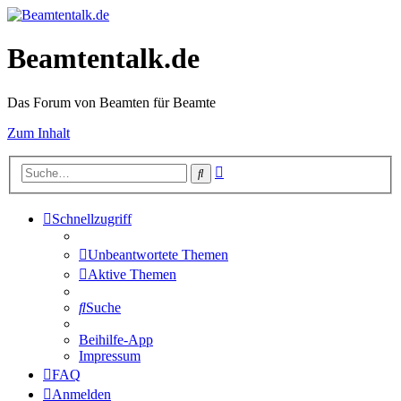
Beamtentalk.de
Das Forum von Beamten für Beamte
Zum Inhalt
Erweiterte
Suche
Suche
Schnellzugriff
Unbeantwortete Themen
Aktive Themen
Suche
Beihilfe-App
Impressum
FAQ
Anmelden