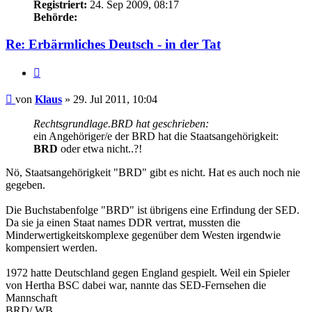
Registriert:
24. Sep 2009, 08:17
Behörde:
Re: Erbärmliches Deutsch - in der Tat
Zitieren
Beitrag
von
Klaus
»
29. Jul 2011, 10:04
Rechtsgrundlage.BRD hat geschrieben:
ein Angehöriger/e der BRD hat die Staatsangehörigkeit:
BRD
oder etwa nicht..?!
Nö, Staatsangehörigkeit "BRD" gibt es nicht. Hat es auch noch nie
gegeben.
Die Buchstabenfolge "BRD" ist übrigens eine Erfindung der SED.
Da sie ja einen Staat names DDR vertrat, mussten die
Minderwertigkeitskomplexe gegenüber dem Westen irgendwie
kompensiert werden.
1972 hatte Deutschland gegen England gespielt. Weil ein Spieler
von Hertha BSC dabei war, nannte das SED-Fernsehen die
Mannschaft
BRD/ WB.