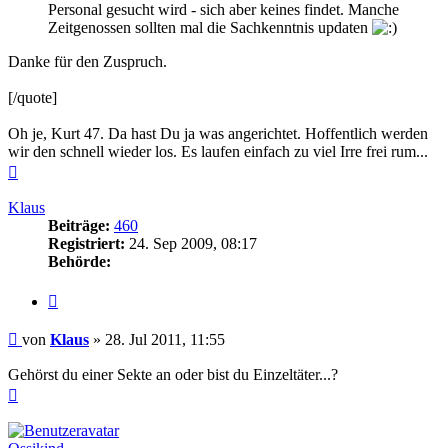
Personal gesucht wird - sich aber keines findet. Manche
Zeitgenossen sollten mal die Sachkenntnis updaten
Danke für den Zuspruch.
[/quote]
Oh je, Kurt 47. Da hast Du ja was angerichtet. Hoffentlich werden
wir den schnell wieder los. Es laufen einfach zu viel Irre frei rum...
Nach
oben
Klaus
Beiträge:
460
Registriert:
24. Sep 2009, 08:17
Behörde:
Zitieren
Beitrag
von
Klaus
»
28. Jul 2011, 11:55
Gehörst du einer Sekte an oder bist du Einzeltäter...?
Nach
oben