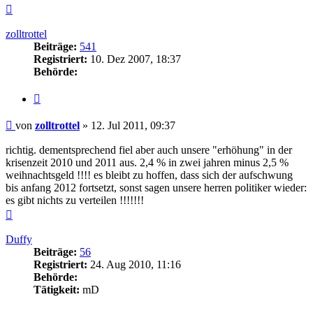
Nach
oben
zolltrottel
Beiträge:
541
Registriert:
10. Dez 2007, 18:37
Behörde:
Zitieren
Beitrag
von
zolltrottel
»
12. Jul 2011, 09:37
richtig. dementsprechend fiel aber auch unsere "erhöhung" in der
krisenzeit 2010 und 2011 aus. 2,4 % in zwei jahren minus 2,5 %
weihnachtsgeld !!!! es bleibt zu hoffen, dass sich der aufschwung
bis anfang 2012 fortsetzt, sonst sagen unsere herren politiker wieder:
es gibt nichts zu verteilen !!!!!!!
Nach
oben
Duffy
Beiträge:
56
Registriert:
24. Aug 2010, 11:16
Behörde:
Tätigkeit:
mD