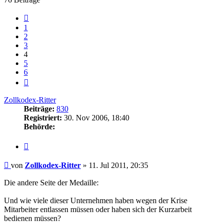
Vorherige
1
2
3
4
5
6
Nächste
Zollkodex-Ritter
Beiträge:
830
Registriert:
30. Nov 2006, 18:40
Behörde:
Zitieren
Beitrag
von
Zollkodex-Ritter
»
11. Jul 2011, 20:35
Die andere Seite der Medaille:
Und wie viele dieser Unternehmen haben wegen der Krise
Mitarbeiter entlassen müssen oder haben sich der Kurzarbeit
bedienen müssen?