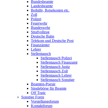
Bundesbeamte
Landesbeamte
Beihilfe, Reisekosten etc.
Zoll
Polizei
Feuerwehr
Bundeswehr
Strafvollzug
Deutsche Bahn
Telekom und Deutsche Post
Finanzämter
Lehrer
Stellentausch
Stellentausch Polizei
Stellentausch Finanzamt
Stellentausch Justiz
Stellentausch Zoll
Stellentausch Lehrer
Stellentausch Sonstige
Beamten-Poesie
Singlebörse für Beamte
Off Topic
Sonstige Foren
Vorstellungsforum
Kontaktforum