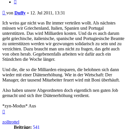
Zitieren
Beitrag
von
Duffy
»
12. Jul 2011, 13:31
Ich weiss gar nicht was Ihr immer verteilen wollt. Als nächstes
müssen wir Griechenland, Italien, Spanien und Portugal
unterstützen. Das wird Milliarden kosten. Und da es auch darum
geht griechische, italienische, spanische und Portugiesische Beamte
zu unterstützen werden wir gezwungen solidarisch zu sein und zu
verzichten. Dazu braucht man uns nicht zu fragen, das geht auch
von oben herab. Gegebenenfalls arbeiten wir dafür auch ein
Stündchen die Woche länger.
Und die, die so die Milliarden einsparen, die belohnen sich dann
wieder mit einer Diätenerhöhung. Wie in der Wirtschaft: Der
Manager, der tausend Mitarbeiter feuert wird mit Boni überhäuft.
Also haben unsere Abgeordneten doch eigentlich nen guten Job
gemacht und sich ihre Diätenerhöhung verdient.
*zyn-Modus* Aus
Nach
oben
zolltrottel
Beiträge:
541