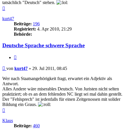
tatsächlich "Deutsch" stehen.
Nach
oben
kurt47
Beiträge:
196
Registriert:
4. Apr 2010, 21:29
Behörde:
Deutsche Sprache schwere Sprache
Zitieren
Beitrag
von
kurt47
»
29. Jul 2011, 08:45
Wer nach Staatsangehörigkeit fragt, erwartet ein Adjektiv als
Antwort.
Alles Andere wäre miserables Deutsch. Von Juristen nicht selten
praktiziert; ob es an dem fehlenden NC liegt sei mal dahin gestellt.
Der "Fehlsprech" ist jedenfalls für einen Zeitgenossen mit solider
Bildung ein Graus.
Nach
oben
Klaus
Beiträge:
460