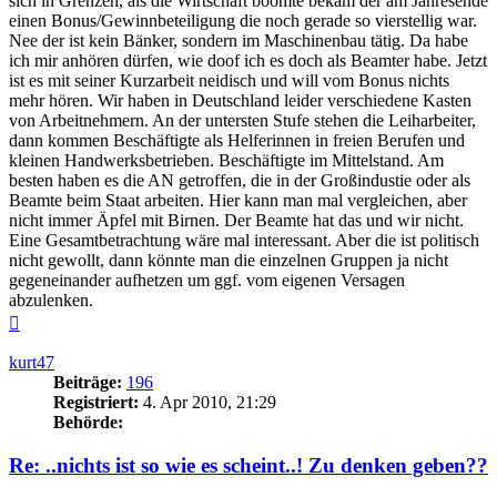
sich in Grenzen, als die Wirtschaft boomte bekam der am Jahresende
einen Bonus/Gewinnbeteiligung die noch gerade so vierstellig war.
Nee der ist kein Bänker, sondern im Maschinenbau tätig. Da habe
ich mir anhören dürfen, wie doof ich es doch als Beamter habe. Jetzt
ist es mit seiner Kurzarbeit neidisch und will vom Bonus nichts
mehr hören. Wir haben in Deutschland leider verschiedene Kasten
von Arbeitnehmern. An der untersten Stufe stehen die Leiharbeiter,
dann kommen Beschäftigte als Helferinnen in freien Berufen und
kleinen Handwerksbetrieben. Beschäftigte im Mittelstand. Am
besten haben es die AN getroffen, die in der Großindustie oder als
Beamte beim Staat arbeiten. Hier kann man mal vergleichen, aber
nicht immer Äpfel mit Birnen. Der Beamte hat das und wir nicht.
Eine Gesamtbetrachtung wäre mal interessant. Aber die ist politisch
nicht gewollt, dann könnte man die einzelnen Gruppen ja nicht
gegeneinander aufhetzen um ggf. vom eigenen Versagen
abzulenken.
Nach
oben
kurt47
Beiträge:
196
Registriert:
4. Apr 2010, 21:29
Behörde:
Re: ..nichts ist so wie es scheint..! Zu denken geben??