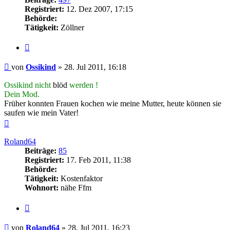
Registriert:
12. Dez 2007, 17:15
Behörde:
Tätigkeit:
Zöllner
Zitieren
Beitrag
von
Ossikind
»
28. Jul 2011, 16:18
Ossikind nicht
blöd
werden !
Dein Mod.
Früher konnten Frauen kochen wie meine Mutter, heute können sie
saufen wie mein Vater!
Nach
oben
Roland64
Beiträge:
85
Registriert:
17. Feb 2011, 11:38
Behörde:
Tätigkeit:
Kostenfaktor
Wohnort:
nähe Ffm
Zitieren
Beitrag
von
Roland64
»
28. Jul 2011, 16:23