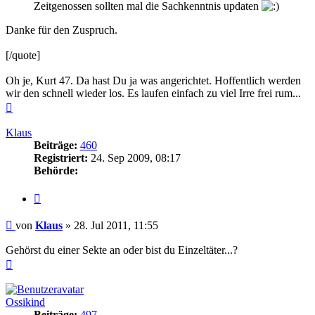
Zeitgenossen sollten mal die Sachkenntnis updaten
Danke für den Zuspruch.
[/quote]
Oh je, Kurt 47. Da hast Du ja was angerichtet. Hoffentlich werden
wir den schnell wieder los. Es laufen einfach zu viel Irre frei rum...
Nach
oben
Klaus
Beiträge:
460
Registriert:
24. Sep 2009, 08:17
Behörde:
Zitieren
Beitrag
von
Klaus
»
28. Jul 2011, 11:55
Gehörst du einer Sekte an oder bist du Einzeltäter...?
Nach
oben
Ossikind
Beiträge:
497