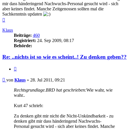
mir dass händeringend Nachwuchs-Personal gesucht wird - sich
aber keines findet. Manche Zeitgenossen sollten mal die
Sachkenntnis updaten
Nach
oben
Klaus
Beiträge:
460
Registriert:
24. Sep 2009, 08:17
Behörde:
Re: ..nichts ist so wie es scheint..! Zu denken geben??
Zitieren
Beitrag
von
Klaus
»
28. Jul 2011, 09:21
Rechtsgrundlage.BRD hat geschrieben:
Wie wahr, wie
wahr..
Kurt 47 schrieb:
Zu denken gibt mir nicht die Nicht-Unkündbarkeit - zu
denken gibt mir dass händeringend Nachwuchs-
Personal gesucht wird - sich aber keines findet. Manche