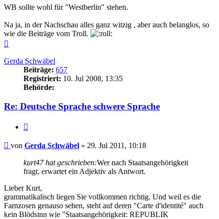
WB sollte wohl für "Westberlin" stehen.
Na ja, in der Nachschau alles ganz witzig , aber auch belanglos, so
wie die Beiträge vom Troll.
Nach
oben
Gerda Schwäbel
Beiträge:
657
Registriert:
10. Jul 2008, 13:35
Behörde:
Re: Deutsche Sprache schwere Sprache
Zitieren
Beitrag
von
Gerda Schwäbel
»
29. Jul 2011, 10:18
kurt47 hat geschrieben:
Wer nach Staatsangehörigkeit
fragt, erwartet ein Adjektiv als Antwort.
Lieber Kurt,
grammatikalisch liegen Sie vollkommen richtig. Und weil es die
Farnzosen genauso sehen, steht auf deren "Carte d'identité" auch
kein Blödsinn wie "Staatsangehörigkeit: REPUBLIK