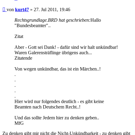
Beitrag
von
kurt47
»
27. Jul 2011, 19:46
Rechtsgrundlage.BRD hat geschrieben:
Hallo
"Bundesbeamter"..
Zitat
Aber - Gott sei Dank! - dafür sind wir halt unkündbar!
Waren Galerensträflinge übrigens auch...
Zitatende
Von wegen unkündbar, das ist ein Märchen..!
.
.
.
.
.
Hier wird nur folgendes deutlich - es gibt keine
Beamten nach Deutschem Recht..!
Und das sollte Jedem hier zu denken geben..
MfG
Zu denken gibt mir nicht die Nicht-Unkündbarkeit - zu denken gibt