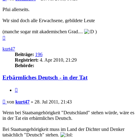
Pfui allerseits.
Wir sind doch alle Erwachsene, gebildete Leute
(manche sogar mit akademischen Grad....
)
Nach
oben
kurt47
Beiträge:
196
Registriert:
4. Apr 2010, 21:29
Behörde:
Erbärmliches Deutsch - in der Tat
Zitieren
Beitrag
von
kurt47
»
28. Jul 2011, 21:43
Wenn bei Staatsangehörigkeit "Deutschland" stehen würde, wäre es
in der Tat ein erbärmliches Deutsch.
Bei Staatsangehörigkeit muss im Land der Dichter und Denker
tatsächlich "Deutsch" stehen.