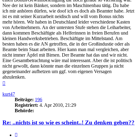
Nee der ist kein Bänker, sondern im Maschinenbau tätig. Da habe
ich mir anhören dürfen, wie doof ich es doch als Beamter habe. Jetzt
ist es mit seiner Kurzarbeit neidisch und will vom Bonus nichts
mehr hören. Wir haben in Deutschland leider verschiedene Kasten
von Arbeitnehmern. An der untersten Stufe stehen die Leiharbeiter,
dann kommen Beschäftigte als Helferinnen in freien Berufen und
kleinen Handwerksbetrieben. Beschäftigte im Mittelstand. Am
besten haben es die AN getroffen, die in der Großindustie oder als
Beamte beim Staat arbeiten. Hier kann man mal vergleichen, aber
nicht immer Äpfel mit Birnen. Der Beamte hat das und wir nicht.
Eine Gesamtbetrachtung wäre mal interessant. Aber die ist politisch
nicht gewollt, dann könnte man die einzelnen Gruppen ja nicht
gegeneinander aufhetzen um ggf. vom eigenen Versagen
abzulenken.
Nach
oben
kurt47
Beiträge:
196
Registriert:
4. Apr 2010, 21:29
Behörde:
Re: ..nichts ist so wie es scheint..! Zu denken geben??
Zitieren