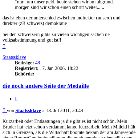
"nur" um unser geld. heute stehen wir am abgrund.
morgen sind wir schon einen schritt weiter......
das ist eben der unterschied zwischen indirekter (unsere) und
direkter (zB schweiz) demokratie
bei den schweizern gibts zu vielen wichtigen sachen ne
volksabstimmung und gut ist!!
Nach
oben
Staatssklave
Beiträge:
48
Registriert:
17. Jan 2006, 18:22
Behörde:
die noch andere Seite der Medaille
Zitieren
Beitrag
von
Staatssklave
»
18. Jul 2011, 20:49
Kurzarbeit oder Entlassungen ja die gibt es ist nicht schön. Mein
Bruder hat jetzt schon verdammt lange Kurzarbeit. Mein Mitleid hält
sich in Grenzen, als die Wirtschaft boomte bekam der am Jahresende
einen Bonus/Gewinnbeteiligung die noch gerade so vierstellig war.