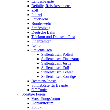
Landesbeamte
Beihilfe, Reisekosten etc.
Zoll
Polizei
Feuerwehr
Bundeswehr
Strafvollzug
Deutsche Bahn
Telekom und Deutsche Post
Finanzämter
Lehrer
Stellentausch
Stellentausch Polizei
Stellentausch Finanzamt
Stellentausch Justiz
Stellentausch Zoll
Stellentausch Lehrer
Stellentausch Sonstige
Beamten-Poesie
Singlebörse für Beamte
Off Topic
Sonstige Foren
Vorstellungsforum
Kontaktforum
Politik