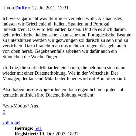
Beitrag
von
Duffy
»
12. Jul 2011, 13:31
Ich weiss gar nicht was Ihr immer verteilen wollt. Als nächstes
müssen wir Griechenland, Italien, Spanien und Portugal
unterstützen. Das wird Milliarden kosten. Und da es auch darum
geht griechische, italienische, spanische und Portugiesische Beamte
zu unterstützen werden wir gezwungen solidarisch zu sein und zu
verzichten. Dazu braucht man uns nicht zu fragen, das geht auch
von oben herab. Gegebenenfalls arbeiten wir dafür auch ein
Stündchen die Woche länger.
Und die, die so die Milliarden einsparen, die belohnen sich dann
wieder mit einer Diätenerhöhung. Wie in der Wirtschaft: Der
Manager, der tausend Mitarbeiter feuert wird mit Boni überhäuft.
Also haben unsere Abgeordneten doch eigentlich nen guten Job
gemacht und sich ihre Diätenerhöhung verdient.
*zyn-Modus* Aus
Nach
oben
zolltrottel
Beiträge:
541
Registriert:
10. Dez 2007, 18:37