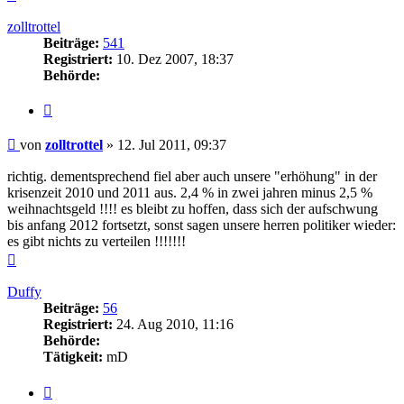
oben
zolltrottel
Beiträge:
541
Registriert:
10. Dez 2007, 18:37
Behörde:
Zitieren
Beitrag
von
zolltrottel
»
12. Jul 2011, 09:37
richtig. dementsprechend fiel aber auch unsere "erhöhung" in der
krisenzeit 2010 und 2011 aus. 2,4 % in zwei jahren minus 2,5 %
weihnachtsgeld !!!! es bleibt zu hoffen, dass sich der aufschwung
bis anfang 2012 fortsetzt, sonst sagen unsere herren politiker wieder:
es gibt nichts zu verteilen !!!!!!!
Nach
oben
Duffy
Beiträge:
56
Registriert:
24. Aug 2010, 11:16
Behörde:
Tätigkeit:
mD
Zitieren