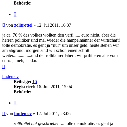
Behörde:
Zitieren
Beitrag
von
zolltrottel
»
12. Jul 2011, 16:37
ja ca. 70 % des volkes wollten den verfi...... euro nicht. aber die
herren politiker sind mal wieder die hampelmänner der wirtschaft!
tolle demokratie. es geht ja "nur" um unser geld. heute stehen wir
am abgrund. morgen sind wir schon einen schritt
weiter................und der rollifahrer labert: wir prifitieren alle vom
euro. ja neh, is klar.
Nach
oben
hudemcv
Beiträge:
16
Registriert:
16. Jun 2011, 15:04
Behörde:
Zitieren
Beitrag
von
hudemcv
»
12. Jul 2011, 23:06
zolltrottel hat geschrieben:
... tolle demokratie. es geht ja