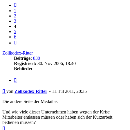
Vorherige
1
2
3
4
5
6
Nächste
Zollkodex-Ritter
Beiträge:
830
Registriert:
30. Nov 2006, 18:40
Behörde:
Zitieren
Beitrag
von
Zollkodex-Ritter
»
11. Jul 2011, 20:35
Die andere Seite der Medaille:
Und wie viele dieser Unternehmen haben wegen der Krise
Mitarbeiter entlassen müssen oder haben sich der Kurzarbeit
bedienen müssen?
Nach