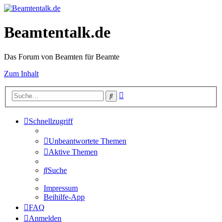
Beamtentalk.de
Das Forum von Beamten für Beamte
Zum Inhalt
Erweiterte
Suche
Suche
Schnellzugriff
Unbeantwortete Themen
Aktive Themen
Suche
Impressum
Beihilfe-App
FAQ
Anmelden