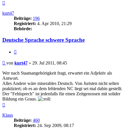
Nach
oben
kurt47
Beiträge:
196
Registriert:
4. Apr 2010, 21:29
Behörde:
Deutsche Sprache schwere Sprache
Zitieren
Beitrag
von
kurt47
»
29. Jul 2011, 08:45
Wer nach Staatsangehörigkeit fragt, erwartet ein Adjektiv als
Antwort.
Alles Andere wäre miserables Deutsch. Von Juristen nicht selten
praktiziert; ob es an dem fehlenden NC liegt sei mal dahin gestellt.
Der "Fehlsprech" ist jedenfalls für einen Zeitgenossen mit solider
Bildung ein Graus.
Nach
oben
Klaus
Beiträge:
460
Registriert:
24. Sep 2009, 08:17