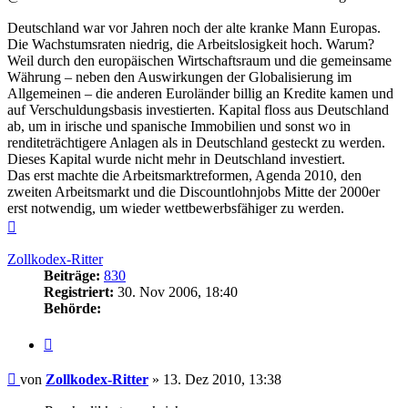
Deutschland war vor Jahren noch der alte kranke Mann Europas.
Die Wachstumsraten niedrig, die Arbeitslosigkeit hoch. Warum?
Weil durch den europäischen Wirtschaftsraum und die gemeinsame
Währung – neben den Auswirkungen der Globalisierung im
Allgemeinen – die anderen Euroländer billig an Kredite kamen und
auf Verschuldungsbasis investierten. Kapital floss aus Deutschland
ab, um in irische und spanische Immobilien und sonst wo in
renditeträchtigere Anlagen als in Deutschland gesteckt zu werden.
Dieses Kapital wurde nicht mehr in Deutschland investiert.
Das erst machte die Arbeitsmarktreformen, Agenda 2010, den
zweiten Arbeitsmarkt und die Discountlohnjobs Mitte der 2000er
erst notwendig, um wieder wettbewerbsfähiger zu werden.
Nach
oben
Zollkodex-Ritter
Beiträge:
830
Registriert:
30. Nov 2006, 18:40
Behörde:
Zitieren
Beitrag
von
Zollkodex-Ritter
»
13. Dez 2010, 13:38