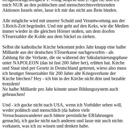
mich NUR an den politischen und menschrechtsverletzenden
Aktionen Israels störe, lasse ich mir das nicht ans Bein binden.
Alle mögliche wird mit unserer Schuld und Verantwortung aus der
3.Reich-Zeit begründet. Und mir geht auf den Keks, wie die Medien
immer wieder in die gleichen Hörner stoßen, um dem doofen
STeuerzahler die Kohle aus dem Säckel zu ziehen.
Selbst die katholische Kirche bekommt jedes Jahr knapp eine halbe
Milliarde aus der deutschen STeuerkasse nachgeworfen - als
Zahlung für die Verluste, die sie während der Säkularisierungsphase
unter NAPOLEON (das ist fast 200 Jahre her), erlitten hat. Kirche
und Staat sind per Gesetz in Deutschland getrennt, wieso also muss
ich heutiger Steuerzahler für 200 Jahre alte Kriegsverluste der
Kirche blechen? Hey - ich bin in der Kirche nicht drin und bezahle
trotzdem!
Ne halbe Milliarde pro Jahr könnte unser Bildungssystem auch
gebrauchen!
Und - ich gucke nicht nach USA, wenn ich Vorbilder sehen will,
weder politisch und menschlich (da haben viele
Versuchsauswanderer auch bittere persönliche ERfahrungen
gemacht), ich gucke nicht nach anderen und lasse mir auch nichts
vorkauen, was ich zu wissen und denken habe.