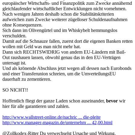
europäischer Wirtschafts- und Finanzpolitik zum Zwecke annähernd
gleichlaufender wirtschaftlicher Entwicklungen nicht vornehmen.
Nach wenigen Jahren deshalb schon die Stabilitätskriterien
aufweichen zum Zwecke weiterer zügelloser Schuldenaufnahmen
ohne Konsequenzen.
Sich dann im Olivengürtel und im Whiskybelt hemmungslos
verschulden.
Damit auf die Schnauze fallen, zuerst dort die eigenen Banken retten
wollen mit Geld was man nicht mehr hat.
Dann sich RECHTSWIDRIG von andern EU-Ländern mit Bail-
Out raushauen lassen, obwohl genau das in den EU-Verträgen
untersagt ist.
Und als krönende Abschluss jetzt wegen all dessen nach Eurobonds
und einer Transferunion schreien, um die UmverteilungsEU
dauerhaft zu zementieren.
SO NICHT!!
Hoffentlich fliegt der ganze Laden schon auseinander,
bevor
wir
hier für alle garantieren und zahlen.
http://www.wallstreet-online.de/nachric ... die-pleite
http://www.manager-magazin.de/unternehm ... 42,00.html
@Zollkodex-Ritter Du verwechselst Ursache und Wirkung.