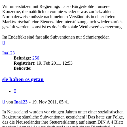
Wir unterstützen mit Regierungs - also Bürgerkohle - unsere
Konzerne, die natürlich davon nie wieder etwas zurückzahlen.
Normalerweise müsste nach meinem Verständnis in einer freien
Marktwirtschaft eine Steuerzahlerunterstützung auch wieder zurück
gezahlt werden, sonst ist es doch die totale Wettbewerbsverzerrung.
Im Endeffekt sind fast alle Subventionen nur Schmiergelder.
Nach
oben
Ina123
Beiträge:
256
Registriert:
19. Feb 2011, 12:53
Behörde:
sie haben es getan
Zitieren
Beitrag
von
Ina123
»
19. Nov 2011, 05:41
In Neuseeland wurden vor einigen Jahren unter einer sozialistischen
Regierung sämtliche Subventionen gestrichen!! Das hatte zur Folge,
das die Neuseeländer ihre Steuererklärung auf einem DIN A 4 Blatt