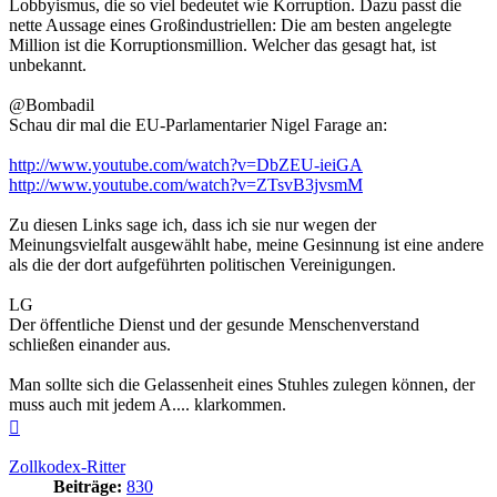
Lobbyismus, die so viel bedeutet wie Korruption. Dazu passt die
nette Aussage eines Großindustriellen: Die am besten angelegte
Million ist die Korruptionsmillion. Welcher das gesagt hat, ist
unbekannt.
@Bombadil
Schau dir mal die EU-Parlamentarier Nigel Farage an:
http://www.youtube.com/watch?v=DbZEU-ieiGA
http://www.youtube.com/watch?v=ZTsvB3jvsmM
Zu diesen Links sage ich, dass ich sie nur wegen der
Meinungsvielfalt ausgewählt habe, meine Gesinnung ist eine andere
als die der dort aufgeführten politischen Vereinigungen.
LG
Der öffentliche Dienst und der gesunde Menschenverstand
schließen einander aus.
Man sollte sich die Gelassenheit eines Stuhles zulegen können, der
muss auch mit jedem A.... klarkommen.
Nach
oben
Zollkodex-Ritter
Beiträge:
830