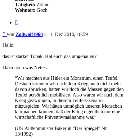
Tätigkeit:
Zöllner
Wohnort:
Goch
Zitieren
Beitrag
von
Zollwolf1960
»
11. Dez 2010, 18:59
Hallo,
das ist starker Tobak. Hat euch das umgehauen?
Dazu noch was Nettes:
“Wir machten aus Hitler ein Monstrum, einen Teufel.
Deshalb konnten wir nach dem Krieg auch nicht mehr
davon abrücken, hatten wir doch die Massen gegen den
Teufel persönlich mobilisiert. Also waren wir nach dem
Krieg gezwungen, in diesem Teufelsszenario
mitzuspielen. Wir hätten unmöglich unseren Menschen
klarmachen können, daß der Krieg eigentlich nur eine
wirtschaftliche Präventivmaßnahme war.”
(US-Außenminister Baker in “Der Spiegel” Nr.
13/1992)