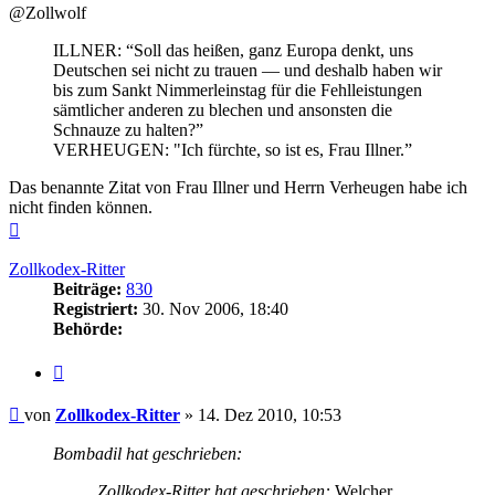
@Zollwolf
ILLNER: “Soll das heißen, ganz Europa denkt, uns
Deutschen sei nicht zu trauen — und deshalb haben wir
bis zum Sankt Nimmerleinstag für die Fehlleistungen
sämtlicher anderen zu blechen und ansonsten die
Schnauze zu halten?”
VERHEUGEN: "Ich fürchte, so ist es, Frau Illner.”
Das benannte Zitat von Frau Illner und Herrn Verheugen habe ich
nicht finden können.
Nach
oben
Zollkodex-Ritter
Beiträge:
830
Registriert:
30. Nov 2006, 18:40
Behörde:
Zitieren
Beitrag
von
Zollkodex-Ritter
»
14. Dez 2010, 10:53
Bombadil hat geschrieben:
Zollkodex-Ritter hat geschrieben:
Welcher