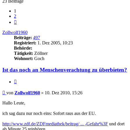
23 Beiträge
1
2
Nächste
Zollwolf1960
Beiträge:
497
Registriert:
1. Dez 2005, 10:23
Behörde:
Tätigkeit:
Zöllner
Wohnort:
Goch
Ist das noch an Menschenverachtung zu überbieten?
Zitieren
Beitrag
von
Zollwolf1960
»
10. Dez 2010, 15:26
Hallo Leute,
ich sag dazu nur noch eins: Sofort raus aus der EU.
http://www.zdf.de/ZDFmediathek/beitrag/ ... -Gefahr%3F
und dort
ab Minute 25 reinhören.