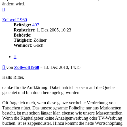
ändern wird.
Nach
oben
Zollwolf1960
Beiträge:
497
Registriert:
1. Dez 2005, 10:23
Behörde:
Tätigkeit:
Zöllner
Wohnort:
Goch
Zitieren
Beitrag
von
Zollwolf1960
»
13. Dez 2010, 14:15
Hallo Ritter,
danke für die Aufklärung. Dabei hab ich so sehr auf die Quelle
geachtet und bin doch hereingelegt worden.
Oft frage ich mich, wem diese ganze verdrehte Verdrehung von
Tatsachen nützt. Das unsere gesamte Politelite nur aus Marionetten
besteht, ist mir schon länger klar, ebenso wie unsere Massenmedien.
Wenn die Kapitalgeber keine Anzeigenwerbung oder TV-Werbung
buchen, ist es zappenduster. Hinzu kommt die nette Wortschöpfung