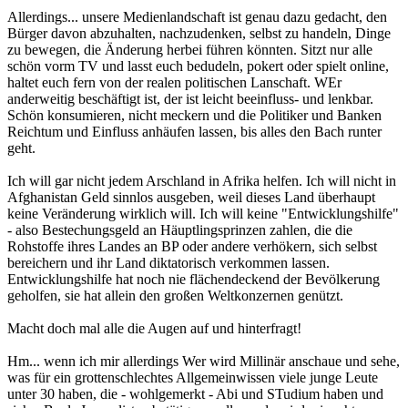
Allerdings... unsere Medienlandschaft ist genau dazu gedacht, den
Bürger davon abzuhalten, nachzudenken, selbst zu handeln, Dinge
zu bewegen, die Änderung herbei führen könnten. Sitzt nur alle
schön vorm TV und lasst euch bedudeln, pokert oder spielt online,
haltet euch fern von der realen politischen Lanschaft. WEr
anderweitig beschäftigt ist, der ist leicht beeinfluss- und lenkbar.
Schön konsumieren, nicht meckern und die Politiker und Banken
Reichtum und Einfluss anhäufen lassen, bis alles den Bach runter
geht.
Ich will gar nicht jedem Arschland in Afrika helfen. Ich will nicht in
Afghanistan Geld sinnlos ausgeben, weil dieses Land überhaupt
keine Veränderung wirklich will. Ich will keine "Entwicklungshilfe"
- also Bestechungsgeld an Häuptlingsprinzen zahlen, die die
Rohstoffe ihres Landes an BP oder andere verhökern, sich selbst
bereichern und ihr Land diktatorisch verkommen lassen.
Entwicklungshilfe hat noch nie flächendeckend der Bevölkerung
geholfen, sie hat allein den großen Weltkonzernen genützt.
Macht doch mal alle die Augen auf und hinterfragt!
Hm... wenn ich mir allerdings Wer wird Millinär anschaue und sehe,
was für ein grottenschlechtes Allgemeinwissen viele junge Leute
unter 30 haben, die - wohlgemerkt - Abi und STudium haben und