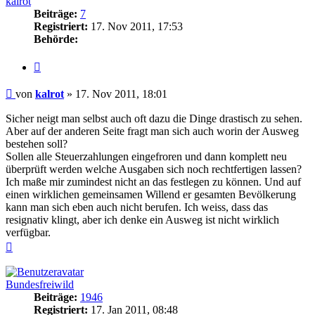
kalrot
Beiträge:
7
Registriert:
17. Nov 2011, 17:53
Behörde:
Zitieren
Beitrag
von
kalrot
»
17. Nov 2011, 18:01
Sicher neigt man selbst auch oft dazu die Dinge drastisch zu sehen.
Aber auf der anderen Seite fragt man sich auch worin der Ausweg
bestehen soll?
Sollen alle Steuerzahlungen eingefroren und dann komplett neu
überprüft werden welche Ausgaben sich noch rechtfertigen lassen?
Ich maße mir zumindest nicht an das festlegen zu können. Und auf
einen wirklichen gemeinsamen Willend er gesamten Bevölkerung
kann man sich eben auch nicht berufen. Ich weiss, dass das
resignativ klingt, aber ich denke ein Ausweg ist nicht wirklich
verfügbar.
Nach
oben
Bundesfreiwild
Beiträge:
1946
Registriert:
17. Jan 2011, 08:48