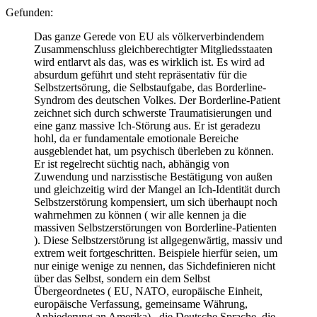
Gefunden:
Das ganze Gerede von EU als völkerverbindendem
Zusammenschluss gleichberechtigter Mitgliedsstaaten
wird entlarvt als das, was es wirklich ist. Es wird ad
absurdum geführt und steht repräsentativ für die
Selbstzertsörung, die Selbstaufgabe, das Borderline-
Syndrom des deutschen Volkes. Der Borderline-Patient
zeichnet sich durch schwerste Traumatisierungen und
eine ganz massive Ich-Störung aus. Er ist geradezu
hohl, da er fundamentale emotionale Bereiche
ausgeblendet hat, um psychisch überleben zu können.
Er ist regelrecht süchtig nach, abhängig von
Zuwendung und narzisstische Bestätigung von außen
und gleichzeitig wird der Mangel an Ich-Identität durch
Selbstzerstörung kompensiert, um sich überhaupt noch
wahrnehmen zu können ( wir alle kennen ja die
massiven Selbstzerstörungen von Borderline-Patienten
). Diese Selbstzerstörung ist allgegenwärtig, massiv und
extrem weit fortgeschritten. Beispiele hierfür seien, um
nur einige wenige zu nennen, das Sichdefinieren nicht
über das Selbst, sondern ein dem Selbst
Übergeordnetes ( EU, NATO, europäische Einheit,
europäische Verfassung, gemeinsame Währung,
Anbiederung an Amerika) , die Deutsche Sprache, die