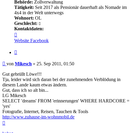
Behörde:
Zollverwaltung
Tätigkeit:
Seit 2017 als Pensionär dauerhaft als Nomade im
4x4 in der Welt unterwegs
Wohnort:
OL
Geschlecht:
Kontaktdaten:
Kontaktdaten
von
Website
Facebook
Mikesch
Zitieren
Beitrag
von
Mikesch
»
25. Sep 2011, 01:50
Gut gebrüllt Löwe!!!
Tja, leider wird sich daran bei der zunehmenden Verblödung in
diesem Lande kaum etwas ändern.
Gut, dass ich so alt bin...
LG Mikesch
SELECT 'dreams' FROM 'erinnerungen' WHERE HARDCORE =
'yes'
Fotografie, Internet, Reisen, Tauchen & Tools
http://www.zuhause-im-wohnmobil.de
Nach
oben