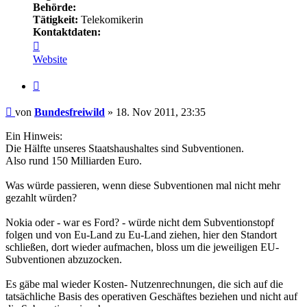
Behörde:
Tätigkeit:
Telekomikerin
Kontaktdaten:
Kontaktdaten
von
Website
Bundesfreiwild
Zitieren
Beitrag
von
Bundesfreiwild
»
18. Nov 2011, 23:35
Ein Hinweis:
Die Hälfte unseres Staatshaushaltes sind Subventionen.
Also rund 150 Milliarden Euro.
Was würde passieren, wenn diese Subventionen mal nicht mehr
gezahlt würden?
Nokia oder - war es Ford? - würde nicht dem Subventionstopf
folgen und von Eu-Land zu Eu-Land ziehen, hier den Standort
schließen, dort wieder aufmachen, bloss um die jeweiligen EU-
Subventionen abzuzocken.
Es gäbe mal wieder Kosten- Nutzenrechnungen, die sich auf die
tatsächliche Basis des operativen Geschäftes beziehen und nicht auf