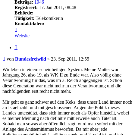
Beiträge:
1946
Registriert:
17. Jan 2011, 08:48
Behörde:
Tätigkeit:
Telekomikerin
Kontaktdaten:
Kontaktdaten
von
Website
Bundesfreiwild
Zitieren
Beitrag
von
Bundesfreiwild
»
23. Sep 2011, 12:55
Wir leben in einem scheinheiligen System. Meine Mutter war
Jahrgang 26, also 19, als WK II zu Ende war. Also völlig ohne
Verantwortung für das, was im 3. Reich abgegangen ist. Schon
diese Generation war nicht mehr in der Verantwortung und die
nachfolgenden erst recht nicht mehr.
Mir geht es ganz schwer auf den Keks, dass unser Land immer noch
an Israel zahlt und mit geschlossenen Augen die Politik dieses
Landes unterstützt, dass sich immer noch als Opfer hinstellt, wobei
es meiner Meinung nach definitiv mittlerweile auch Täter ist.
Sobald man sowas aber öffentlich sagt, wird man sofort mit der
Anlage des Antisemitismus beworfen. Da mir aber jede
Religionszugehörigkeit 1. völlig suspekt und 2. egal ist, und ich