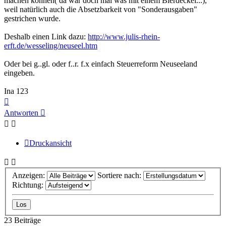
machen können( da war doch mal was mit einem Bierdeckel...),
weil natürlich auch die Absetzbarkeit von "Sonderausgaben"
gestrichen wurde.
Deshalb einen Link dazu:
http://www.julis-rhein-
erft.de/wesseling/neuseel.htm
Oder bei g..gl. oder f..r. f.x einfach Steuerreform Neuseeland
eingeben.
Ina 123
Nach
oben
Antworten
Druckansicht
Anzeigen:
Sortiere nach:
Richtung:
23 Beiträge