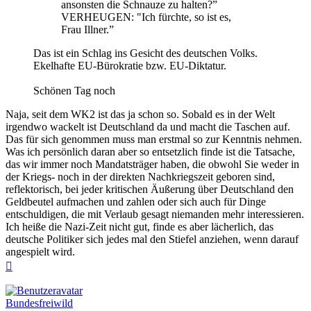
ansonsten die Schnauze zu halten?”
VERHEUGEN: "Ich fürchte, so ist es,
Frau Illner.”
Das ist ein Schlag ins Gesicht des deutschen Volks.
Ekelhafte EU-Bürokratie bzw. EU-Diktatur.
Schönen Tag noch
Naja, seit dem WK2 ist das ja schon so. Sobald es in der Welt
irgendwo wackelt ist Deutschland da und macht die Taschen auf.
Das für sich genommen muss man erstmal so zur Kenntnis nehmen.
Was ich persönlich daran aber so entsetzlich finde ist die Tatsache,
das wir immer noch Mandatsträger haben, die obwohl Sie weder in
der Kriegs- noch in der direkten Nachkriegszeit geboren sind,
reflektorisch, bei jeder kritischen Äußerung über Deutschland den
Geldbeutel aufmachen und zahlen oder sich auch für Dinge
entschuldigen, die mit Verlaub gesagt niemanden mehr interessieren.
Ich heiße die Nazi-Zeit nicht gut, finde es aber lächerlich, das
deutsche Politiker sich jedes mal den Stiefel anziehen, wenn darauf
angespielt wird.
Nach
oben
Bundesfreiwild