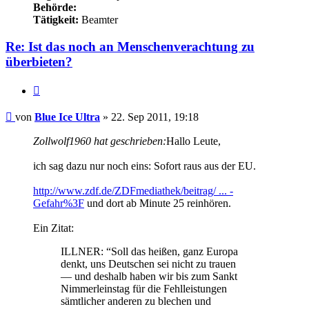
Behörde:
Tätigkeit:
Beamter
Re: Ist das noch an Menschenverachtung zu
überbieten?
Zitieren
Beitrag
von
Blue Ice Ultra
»
22. Sep 2011, 19:18
Zollwolf1960 hat geschrieben:
Hallo Leute,
ich sag dazu nur noch eins: Sofort raus aus der EU.
http://www.zdf.de/ZDFmediathek/beitrag/ ... -
Gefahr%3F
und dort ab Minute 25 reinhören.
Ein Zitat:
ILLNER: “Soll das heißen, ganz Europa
denkt, uns Deutschen sei nicht zu trauen
— und deshalb haben wir bis zum Sankt
Nimmerleinstag für die Fehlleistungen
sämtlicher anderen zu blechen und