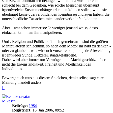
sich z.B. als Journalisten betätigen wollen... da wird mir echt
schlecht bei dem Gedanken, wie solche Menschen überhaupt
irgendwelche Zusammenhänge erkennen können sollen, wenn sie
überhaupt keine querverbindenden Kenntnissgrundlagen haben, die
unterschiedliche Tatsachen miteinander verknüpfen könnten.
Aber... war schon immer so: Je weniger jemand weiss, desto
einfacher kann man ihn manipulieren.
Und : Religion und Politik - oft auch gemeinsam - sind die größten
Manipulatoren schlechthin, so nach dem Motto: Ihr habt zu denken -
oder zu glauben - was wir euch vorschreiben, und jede Abweichung
ist entweder Sünde, Ketzerei, staatsgefährdend.
Dabei wird aber immer nur Vermögen und Macht geschützt, aber
nicht die Eigenständigkeit, Freiheit und Möglichkeit des
Individuums.
Bewergt euch raus aus diesem Spielchen, denkt selbst, sagt eure
Meinung, handelt anders!
Nach
oben
Mikesch
Beiträge:
1984
Registriert:
16. Jan 2006, 09:52