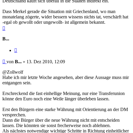
Deutschland kauft sich überall in die Staaten indirekt ein.
Dass Merkel gerade die Situation mit Griechenland, wo man
monatelang zögerte, wider bessern wissens nichts tat, verschärft hat
-egal ob gewollt oder ungewollt- ist allgemein bekannt.
Nach
oben
B...
Zitieren
Beitrag
von
B...
»
13. Dez 2010, 12:09
@Zollwolf
Habe ich mir letzte Woche angesehen, aber diese Aussage muss mir
entgangen sein.
Erschreckend die fast einhellige Meinung, nur eine Transferunion
könne den Euro noch eine Weile länger überleben lassen.
Erst den Bürgern eine starke Währung mit Orientierung an der DM
versprechen.
Dann die Bürger über die neue Währung nicht mit entscheiden
lassen. Die könnten sie sonst frecherweise noch ablehnen.
Als nächstes notwendige wichtige Schritte in Richtung einheitlicher