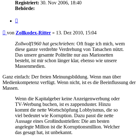
Registriert:
30. Nov 2006, 18:40
Behörde:
Zitieren
Beitrag
von
Zollkodex-Ritter
»
13. Dez 2010, 15:04
Zollwolf1960 hat geschrieben:
Oft frage ich mich, wem
diese ganze verdrehte Verdrehung von Tatsachen nützt.
Das unsere gesamte Politelite nur aus Marionetten
besteht, ist mir schon länger klar, ebenso wie unsere
Massenmedien.
Ganz einfach: Der freien Meinungsbildung. Wenn man über
Medienkompetenz verfügt. Wenn nicht, ist es die Beeinflussung der
Massen.
Wenn die Kapitalgeber keine Anzeigenwerbung oder
TV-Werbung buchen, ist es zappenduster. Hinzu
kommt die nette Wortschöpfung Lobbyismus, die so
viel bedeutet wie Korruption. Dazu passt die nette
Aussage eines Großindustriellen: Die am besten
angelegte Million ist die Korruptionsmillion. Welcher
das gesagt hat, ist unbekannt.