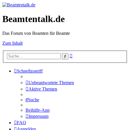
Beamtentalk.de
Das Forum von Beamten für Beamte
Zum Inhalt
Erweiterte
Suche
Suche
Schnellzugriff
Unbeantwortete Themen
Aktive Themen
Suche
Beihilfe-App
Impressum
FAQ
Anmelden