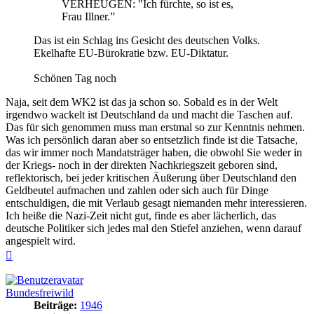
VERHEUGEN: "Ich fürchte, so ist es,
Frau Illner.”
Das ist ein Schlag ins Gesicht des deutschen Volks.
Ekelhafte EU-Bürokratie bzw. EU-Diktatur.
Schönen Tag noch
Naja, seit dem WK2 ist das ja schon so. Sobald es in der Welt
irgendwo wackelt ist Deutschland da und macht die Taschen auf.
Das für sich genommen muss man erstmal so zur Kenntnis nehmen.
Was ich persönlich daran aber so entsetzlich finde ist die Tatsache,
das wir immer noch Mandatsträger haben, die obwohl Sie weder in
der Kriegs- noch in der direkten Nachkriegszeit geboren sind,
reflektorisch, bei jeder kritischen Äußerung über Deutschland den
Geldbeutel aufmachen und zahlen oder sich auch für Dinge
entschuldigen, die mit Verlaub gesagt niemanden mehr interessieren.
Ich heiße die Nazi-Zeit nicht gut, finde es aber lächerlich, das
deutsche Politiker sich jedes mal den Stiefel anziehen, wenn darauf
angespielt wird.
Nach
oben
Bundesfreiwild
Beiträge:
1946