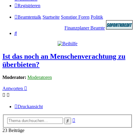
Registrieren
Beamtentalk
Startseite
Sonstige Foren
Politik
Finanzplaner Beamte
Suche
Ist das noch an Menschenverachtung zu
überbieten?
Moderator:
Moderatoren
Antworten
Druckansicht
Erweiterte
Suche
Suche
23 Beiträge