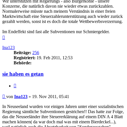
Wir unterstützen mit Regierungs - also Bürgerkohle - unsere
Konzerne, die natürlich davon nie wieder etwas zurückzahlen.
Normalerweise müsste nach meinem Verständnis in einer freien
Marktwirtschaft eine Steuerzahlerunterstützung auch wieder zurück
gezahlt werden, sonst ist es doch die totale Wettbewerbsverzerrung.
Im Endeffekt sind fast alle Subventionen nur Schmiergelder.
Nach
oben
Ina123
Beiträge:
256
Registriert:
19. Feb 2011, 12:53
Behörde:
sie haben es getan
Zitieren
Beitrag
von
Ina123
»
19. Nov 2011, 05:41
In Neuseeland wurden vor einigen Jahren unter einer sozialistischen
Regierung sämtliche Subventionen gestrichen!! Das hatte zur Folge,
das die Neuseeländer ihre Steuererklärung auf einem DIN A 4 Blatt
machen können( da war doch mal was mit einem Bierdeckel...),
weil natürlich auch die Absetzbarkeit von "Sonderausgaben"