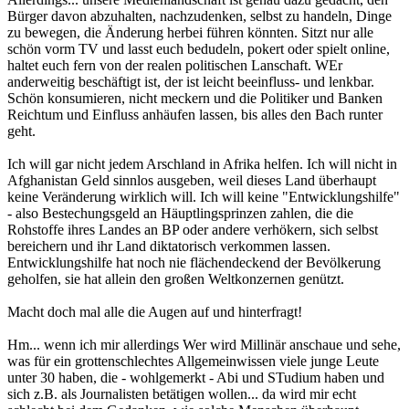
Bürger davon abzuhalten, nachzudenken, selbst zu handeln, Dinge
zu bewegen, die Änderung herbei führen könnten. Sitzt nur alle
schön vorm TV und lasst euch bedudeln, pokert oder spielt online,
haltet euch fern von der realen politischen Lanschaft. WEr
anderweitig beschäftigt ist, der ist leicht beeinfluss- und lenkbar.
Schön konsumieren, nicht meckern und die Politiker und Banken
Reichtum und Einfluss anhäufen lassen, bis alles den Bach runter
geht.
Ich will gar nicht jedem Arschland in Afrika helfen. Ich will nicht in
Afghanistan Geld sinnlos ausgeben, weil dieses Land überhaupt
keine Veränderung wirklich will. Ich will keine "Entwicklungshilfe"
- also Bestechungsgeld an Häuptlingsprinzen zahlen, die die
Rohstoffe ihres Landes an BP oder andere verhökern, sich selbst
bereichern und ihr Land diktatorisch verkommen lassen.
Entwicklungshilfe hat noch nie flächendeckend der Bevölkerung
geholfen, sie hat allein den großen Weltkonzernen genützt.
Macht doch mal alle die Augen auf und hinterfragt!
Hm... wenn ich mir allerdings Wer wird Millinär anschaue und sehe,
was für ein grottenschlechtes Allgemeinwissen viele junge Leute
unter 30 haben, die - wohlgemerkt - Abi und STudium haben und
sich z.B. als Journalisten betätigen wollen... da wird mir echt