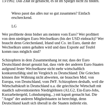
13/1992. Das Zitat ist gefälscht, es ist im Spiegel nicht zu finden.
Wieso passt das alles nur so gut zusammen? Einfach
erschreckend.
LG
Wer profitierte denn bisher am meisten vom Euro? Wer profitiert
von dem niedrigen Euro-Wechselkurs (bis der USD einbrach)? Wer
braucht denn Griechenland, Irland und Co. im Euro, damit der
Wechselkurs unten gehalten wird und dass Exporte auf Teufel
komm raus möglich sind?
Schizophren in dem Zusammenhang ist nur, dass der Euro
Deutschland derart genutzt hat, dass viele der anderen Euro-Staaten
aufgrund fester Wechselkurse nicht mehr wirtschaftlich
konkurenzfähig sind im Vergleich zu Deutschland: Die Griechen
können ihre Währung nicht abwerten, sie brauchen Mrd. von
Europa, von Deutschland, vom IWF. Schizophren deshalb, weil die
Wirtschaftskraft in Deutschland u.a. die griechische Wirtschaft mit
staatlich subventionierten Niedriglöhnen (ALG2, Ein-Euro-Jobs,
Kurzarbeitergeld, Lohndumping,..) mit kaputt gemacht hat. Die
"Angst" der anderen Mitgliedstaaten ist berechtigt, denn
Deutschland kauft sich überall in die Staaten indirekt ein.