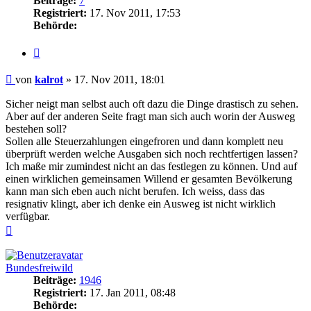
Beiträge:
7
Registriert:
17. Nov 2011, 17:53
Behörde:
Zitieren
Beitrag
von
kalrot
»
17. Nov 2011, 18:01
Sicher neigt man selbst auch oft dazu die Dinge drastisch zu sehen.
Aber auf der anderen Seite fragt man sich auch worin der Ausweg
bestehen soll?
Sollen alle Steuerzahlungen eingefroren und dann komplett neu
überprüft werden welche Ausgaben sich noch rechtfertigen lassen?
Ich maße mir zumindest nicht an das festlegen zu können. Und auf
einen wirklichen gemeinsamen Willend er gesamten Bevölkerung
kann man sich eben auch nicht berufen. Ich weiss, dass das
resignativ klingt, aber ich denke ein Ausweg ist nicht wirklich
verfügbar.
Nach
oben
Bundesfreiwild
Beiträge:
1946
Registriert:
17. Jan 2011, 08:48
Behörde: