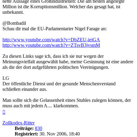
nette Aussage eines Großindustriellen: Die am besten angelegte
Million ist die Korruptionsmillion. Welcher das gesagt hat, ist
unbekannt.
@Bombadil
Schau dir mal die EU-Parlamentarier Nigel Farage an:
http://www.youtube.com/watch?v=DbZEU-ieiGA
http://www.youtube.com/watch?v=ZTsvB3jvsmM
Zu diesen Links sage ich, dass ich sie nur wegen der
Meinungsvielfalt ausgewählt habe, meine Gesinnung ist eine andere
als die der dort aufgeführten politischen Vereinigungen.
LG
Der öffentliche Dienst und der gesunde Menschenverstand
schließen einander aus.
Man sollte sich die Gelassenheit eines Stuhles zulegen können, der
muss auch mit jedem A.... klarkommen.
Nach
oben
Zollkodex-Ritter
Beiträge:
830
Registriert:
30. Nov 2006, 18:40