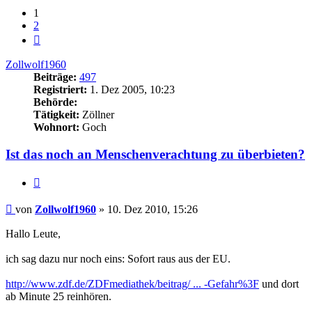
1
2
Nächste
Zollwolf1960
Beiträge:
497
Registriert:
1. Dez 2005, 10:23
Behörde:
Tätigkeit:
Zöllner
Wohnort:
Goch
Ist das noch an Menschenverachtung zu überbieten?
Zitieren
Beitrag
von
Zollwolf1960
»
10. Dez 2010, 15:26
Hallo Leute,
ich sag dazu nur noch eins: Sofort raus aus der EU.
http://www.zdf.de/ZDFmediathek/beitrag/ ... -Gefahr%3F
und dort
ab Minute 25 reinhören.