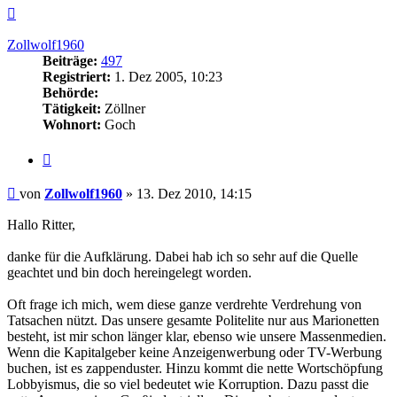
Nach
oben
Zollwolf1960
Beiträge:
497
Registriert:
1. Dez 2005, 10:23
Behörde:
Tätigkeit:
Zöllner
Wohnort:
Goch
Zitieren
Beitrag
von
Zollwolf1960
»
13. Dez 2010, 14:15
Hallo Ritter,
danke für die Aufklärung. Dabei hab ich so sehr auf die Quelle
geachtet und bin doch hereingelegt worden.
Oft frage ich mich, wem diese ganze verdrehte Verdrehung von
Tatsachen nützt. Das unsere gesamte Politelite nur aus Marionetten
besteht, ist mir schon länger klar, ebenso wie unsere Massenmedien.
Wenn die Kapitalgeber keine Anzeigenwerbung oder TV-Werbung
buchen, ist es zappenduster. Hinzu kommt die nette Wortschöpfung
Lobbyismus, die so viel bedeutet wie Korruption. Dazu passt die