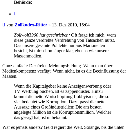
Behörde:
Zitieren
Beitrag
von
Zollkodex-Ritter
»
13. Dez 2010, 15:04
Zollwolf1960 hat geschrieben:
Oft frage ich mich, wem
diese ganze verdrehte Verdrehung von Tatsachen nützt.
Das unsere gesamte Politelite nur aus Marionetten
besteht, ist mir schon länger klar, ebenso wie unsere
Massenmedien.
Ganz einfach: Der freien Meinungsbildung. Wenn man über
Medienkompetenz verfügt. Wenn nicht, ist es die Beeinflussung der
Massen.
Wenn die Kapitalgeber keine Anzeigenwerbung oder
TV-Werbung buchen, ist es zappenduster. Hinzu
kommt die nette Wortschöpfung Lobbyismus, die so
viel bedeutet wie Korruption. Dazu passt die nette
Aussage eines Großindustriellen: Die am besten
angelegte Million ist die Korruptionsmillion. Welcher
das gesagt hat, ist unbekannt.
War es jemals anders? Geld regiert die Welt. Solange, bis die unten