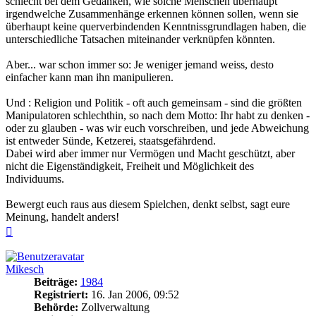
schlecht bei dem Gedanken, wie solche Menschen überhaupt
irgendwelche Zusammenhänge erkennen können sollen, wenn sie
überhaupt keine querverbindenden Kenntnissgrundlagen haben, die
unterschiedliche Tatsachen miteinander verknüpfen könnten.
Aber... war schon immer so: Je weniger jemand weiss, desto
einfacher kann man ihn manipulieren.
Und : Religion und Politik - oft auch gemeinsam - sind die größten
Manipulatoren schlechthin, so nach dem Motto: Ihr habt zu denken -
oder zu glauben - was wir euch vorschreiben, und jede Abweichung
ist entweder Sünde, Ketzerei, staatsgefährdend.
Dabei wird aber immer nur Vermögen und Macht geschützt, aber
nicht die Eigenständigkeit, Freiheit und Möglichkeit des
Individuums.
Bewergt euch raus aus diesem Spielchen, denkt selbst, sagt eure
Meinung, handelt anders!
Nach
oben
Mikesch
Beiträge:
1984
Registriert:
16. Jan 2006, 09:52
Behörde:
Zollverwaltung