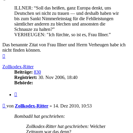
ILLNER: “Soll das heißen, ganz Europa denkt, uns
Deutschen sei nicht zu trauen — und deshalb haben wir
bis zum Sankt Nimmerleinstag für die Fehlleistungen
sämtlicher anderen zu blechen und ansonsten die
Schnauze zu halten?”
VERHEUGEN: "Ich fürchte, so ist es, Frau Illner.”
Das benannte Zitat von Frau Illner und Herrn Verheugen habe ich
nicht finden können.
Nach
oben
Zollkodex-Ritter
Beiträge:
830
Registriert:
30. Nov 2006, 18:40
Behörde:
Zitieren
Beitrag
von
Zollkodex-Ritter
»
14. Dez 2010, 10:53
Bombadil hat geschrieben:
Zollkodex-Ritter hat geschrieben:
Welcher
Zeitraum war das denn?