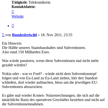
Tätigkeit:
Telekomikerin
Kontaktdaten:
Kontaktdaten
von
Website
Bundesfreiwild
Zitieren
Beitrag
von
Bundesfreiwild
»
18. Nov 2011, 23:35
Ein Hinweis:
Die Hälfte unseres Staatshaushaltes sind Subventionen.
Also rund 150 Milliarden Euro.
Was würde passieren, wenn diese Subventionen mal nicht mehr
gezahlt würden?
Nokia oder - war es Ford? - würde nicht dem Subventionstopf
folgen und von Eu-Land zu Eu-Land ziehen, hier den Standort
schließen, dort wieder aufmachen, bloss um die jeweiligen EU-
Subventionen abzuzocken.
Es gäbe mal wieder Kosten- Nutzenrechnungen, die sich auf die
tatsächliche Basis des operativen Geschäftes beziehen und nicht auf
die Subventionseinnahmen.