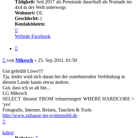
Tätigkeit:
Seit 2017 als Pensionär dauerhaft als Nomade im
4x4 in der Welt unterwegs
Wohnort:
OL
Geschlecht:
Kontaktdaten:
Kontaktdaten
von
Website
Facebook
Mikesch
Zitieren
Beitrag
von
Mikesch
»
25. Sep 2011, 01:50
Gut gebrüllt Löwe!!!
Tja, leider wird sich daran bei der zunehmenden Verblödung in
diesem Lande kaum etwas ändern.
Gut, dass ich so alt bin...
LG Mikesch
SELECT 'dreams' FROM 'erinnerungen' WHERE HARDCORE =
'yes'
Fotografie, Internet, Reisen, Tauchen & Tools
http://www.zuhause-im-wohnmobil.de
Nach
oben
kalrot