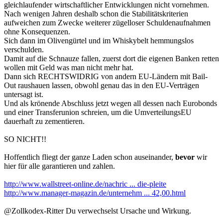
gleichlaufender wirtschaftlicher Entwicklungen nicht vornehmen.
Nach wenigen Jahren deshalb schon die Stabilitätskriterien
aufweichen zum Zwecke weiterer zügelloser Schuldenaufnahmen
ohne Konsequenzen.
Sich dann im Olivengürtel und im Whiskybelt hemmungslos
verschulden.
Damit auf die Schnauze fallen, zuerst dort die eigenen Banken retten
wollen mit Geld was man nicht mehr hat.
Dann sich RECHTSWIDRIG von andern EU-Ländern mit Bail-
Out raushauen lassen, obwohl genau das in den EU-Verträgen
untersagt ist.
Und als krönende Abschluss jetzt wegen all dessen nach Eurobonds
und einer Transferunion schreien, um die UmverteilungsEU
dauerhaft zu zementieren.
SO NICHT!!
Hoffentlich fliegt der ganze Laden schon auseinander,
bevor
wir
hier für alle garantieren und zahlen.
http://www.wallstreet-online.de/nachric ... die-pleite
http://www.manager-magazin.de/unternehm ... 42,00.html
@Zollkodex-Ritter Du verwechselst Ursache und Wirkung.