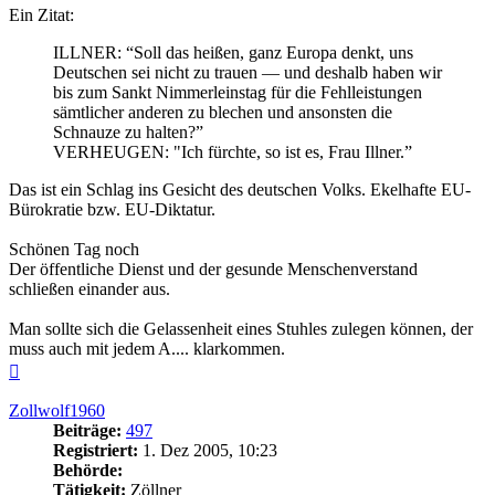
Ein Zitat:
ILLNER: “Soll das heißen, ganz Europa denkt, uns
Deutschen sei nicht zu trauen — und deshalb haben wir
bis zum Sankt Nimmerleinstag für die Fehlleistungen
sämtlicher anderen zu blechen und ansonsten die
Schnauze zu halten?”
VERHEUGEN: "Ich fürchte, so ist es, Frau Illner.”
Das ist ein Schlag ins Gesicht des deutschen Volks. Ekelhafte EU-
Bürokratie bzw. EU-Diktatur.
Schönen Tag noch
Der öffentliche Dienst und der gesunde Menschenverstand
schließen einander aus.
Man sollte sich die Gelassenheit eines Stuhles zulegen können, der
muss auch mit jedem A.... klarkommen.
Nach
oben
Zollwolf1960
Beiträge:
497
Registriert:
1. Dez 2005, 10:23
Behörde:
Tätigkeit:
Zöllner