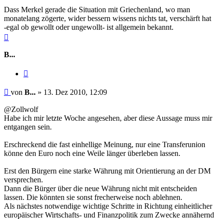
Dass Merkel gerade die Situation mit Griechenland, wo man
monatelang zögerte, wider bessern wissens nichts tat, verschärft hat
-egal ob gewollt oder ungewollt- ist allgemein bekannt.
Nach
oben
B...
Zitieren
Beitrag
von
B...
»
13. Dez 2010, 12:09
@Zollwolf
Habe ich mir letzte Woche angesehen, aber diese Aussage muss mir
entgangen sein.
Erschreckend die fast einhellige Meinung, nur eine Transferunion
könne den Euro noch eine Weile länger überleben lassen.
Erst den Bürgern eine starke Währung mit Orientierung an der DM
versprechen.
Dann die Bürger über die neue Währung nicht mit entscheiden
lassen. Die könnten sie sonst frecherweise noch ablehnen.
Als nächstes notwendige wichtige Schritte in Richtung einheitlicher
europäischer Wirtschafts- und Finanzpolitik zum Zwecke annähernd