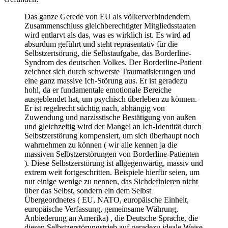
Das ganze Gerede von EU als völkerverbindendem
Zusammenschluss gleichberechtigter Mitgliedsstaaten
wird entlarvt als das, was es wirklich ist. Es wird ad
absurdum geführt und steht repräsentativ für die
Selbstzertsörung, die Selbstaufgabe, das Borderline-
Syndrom des deutschen Volkes. Der Borderline-Patient
zeichnet sich durch schwerste Traumatisierungen und
eine ganz massive Ich-Störung aus. Er ist geradezu
hohl, da er fundamentale emotionale Bereiche
ausgeblendet hat, um psychisch überleben zu können.
Er ist regelrecht süchtig nach, abhängig von
Zuwendung und narzisstische Bestätigung von außen
und gleichzeitig wird der Mangel an Ich-Identität durch
Selbstzerstörung kompensiert, um sich überhaupt noch
wahrnehmen zu können ( wir alle kennen ja die
massiven Selbstzerstörungen von Borderline-Patienten
). Diese Selbstzerstörung ist allgegenwärtig, massiv und
extrem weit fortgeschritten. Beispiele hierfür seien, um
nur einige wenige zu nennen, das Sichdefinieren nicht
über das Selbst, sondern ein dem Selbst
Übergeordnetes ( EU, NATO, europäische Einheit,
europäische Verfassung, gemeinsame Währung,
Anbiederung an Amerika) , die Deutsche Sprache, die
diesen Selbstzerstörungstrieb auf geradezu ideale Weise