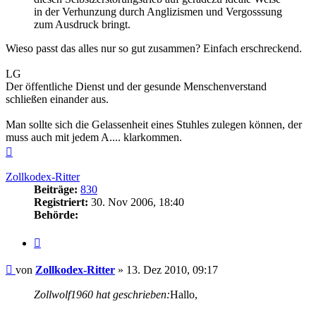
in der Verhunzung durch Anglizismen und Vergosssung
zum Ausdruck bringt.
Wieso passt das alles nur so gut zusammen? Einfach erschreckend.
LG
Der öffentliche Dienst und der gesunde Menschenverstand
schließen einander aus.
Man sollte sich die Gelassenheit eines Stuhles zulegen können, der
muss auch mit jedem A.... klarkommen.
Nach
oben
Zollkodex-Ritter
Beiträge:
830
Registriert:
30. Nov 2006, 18:40
Behörde:
Zitieren
Beitrag
von
Zollkodex-Ritter
»
13. Dez 2010, 09:17
Zollwolf1960 hat geschrieben:
Hallo,