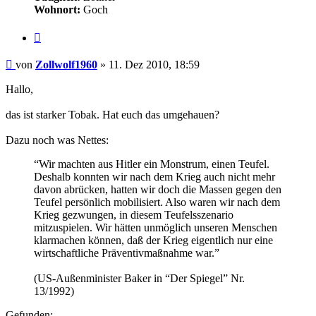
Wohnort:
Goch
Zitieren
Beitrag
von
Zollwolf1960
»
11. Dez 2010, 18:59
Hallo,
das ist starker Tobak. Hat euch das umgehauen?
Dazu noch was Nettes:
“Wir machten aus Hitler ein Monstrum, einen Teufel.
Deshalb konnten wir nach dem Krieg auch nicht mehr
davon abrücken, hatten wir doch die Massen gegen den
Teufel persönlich mobilisiert. Also waren wir nach dem
Krieg gezwungen, in diesem Teufelsszenario
mitzuspielen. Wir hätten unmöglich unseren Menschen
klarmachen können, daß der Krieg eigentlich nur eine
wirtschaftliche Präventivmaßnahme war.”
(US-Außenminister Baker in “Der Spiegel” Nr.
13/1992)
Gefunden: