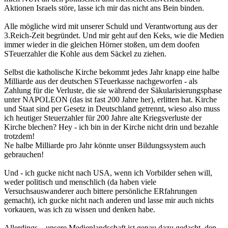
Aktionen Israels störe, lasse ich mir das nicht ans Bein binden.
Alle mögliche wird mit unserer Schuld und Verantwortung aus der
3.Reich-Zeit begründet. Und mir geht auf den Keks, wie die Medien
immer wieder in die gleichen Hörner stoßen, um dem doofen
STeuerzahler die Kohle aus dem Säckel zu ziehen.
Selbst die katholische Kirche bekommt jedes Jahr knapp eine halbe
Milliarde aus der deutschen STeuerkasse nachgeworfen - als
Zahlung für die Verluste, die sie während der Säkularisierungsphase
unter NAPOLEON (das ist fast 200 Jahre her), erlitten hat. Kirche
und Staat sind per Gesetz in Deutschland getrennt, wieso also muss
ich heutiger Steuerzahler für 200 Jahre alte Kriegsverluste der
Kirche blechen? Hey - ich bin in der Kirche nicht drin und bezahle
trotzdem!
Ne halbe Milliarde pro Jahr könnte unser Bildungssystem auch
gebrauchen!
Und - ich gucke nicht nach USA, wenn ich Vorbilder sehen will,
weder politisch und menschlich (da haben viele
Versuchsauswanderer auch bittere persönliche ERfahrungen
gemacht), ich gucke nicht nach anderen und lasse mir auch nichts
vorkauen, was ich zu wissen und denken habe.
Allerdings... unsere Medienlandschaft ist genau dazu gedacht, den