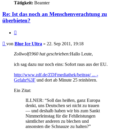
Tätigkeit:
Beamter
Re: Ist das noch an Menschenverachtung zu
überbieten?
Zitieren
Beitrag
von
Blue Ice Ultra
»
22. Sep 2011, 19:18
Zollwolf1960 hat geschrieben:
Hallo Leute,
ich sag dazu nur noch eins: Sofort raus aus der EU.
http://www.zdf.de/ZDFmediathek/beitrag/ ... -
Gefahr%3F
und dort ab Minute 25 reinhören.
Ein Zitat:
ILLNER: “Soll das heißen, ganz Europa
denkt, uns Deutschen sei nicht zu trauen
— und deshalb haben wir bis zum Sankt
Nimmerleinstag für die Fehlleistungen
sämtlicher anderen zu blechen und
ansonsten die Schnauze zu halten?”