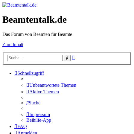
Beamtentalk.de
Das Forum von Beamten für Beamte
Zum Inhalt
Erweiterte
Suche
Suche
Schnellzugriff
Unbeantwortete Themen
Aktive Themen
Suche
Impressum
Beihilfe-App
FAQ
Anmelden