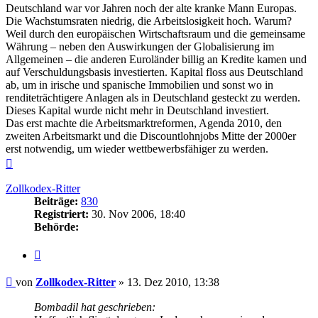
Deutschland war vor Jahren noch der alte kranke Mann Europas.
Die Wachstumsraten niedrig, die Arbeitslosigkeit hoch. Warum?
Weil durch den europäischen Wirtschaftsraum und die gemeinsame
Währung – neben den Auswirkungen der Globalisierung im
Allgemeinen – die anderen Euroländer billig an Kredite kamen und
auf Verschuldungsbasis investierten. Kapital floss aus Deutschland
ab, um in irische und spanische Immobilien und sonst wo in
renditeträchtigere Anlagen als in Deutschland gesteckt zu werden.
Dieses Kapital wurde nicht mehr in Deutschland investiert.
Das erst machte die Arbeitsmarktreformen, Agenda 2010, den
zweiten Arbeitsmarkt und die Discountlohnjobs Mitte der 2000er
erst notwendig, um wieder wettbewerbsfähiger zu werden.
Nach
oben
Zollkodex-Ritter
Beiträge:
830
Registriert:
30. Nov 2006, 18:40
Behörde:
Zitieren
Beitrag
von
Zollkodex-Ritter
»
13. Dez 2010, 13:38
Bombadil hat geschrieben: