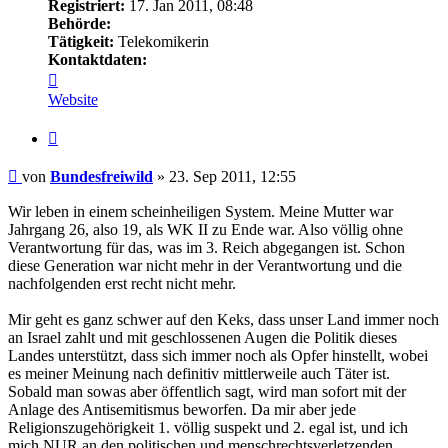
Registriert:
17. Jan 2011, 08:48
Behörde:
Tätigkeit:
Telekomikerin
Kontaktdaten:
Kontaktdaten
von
Website
Bundesfreiwild
Zitieren
Beitrag
von
Bundesfreiwild
»
23. Sep 2011, 12:55
Wir leben in einem scheinheiligen System. Meine Mutter war
Jahrgang 26, also 19, als WK II zu Ende war. Also völlig ohne
Verantwortung für das, was im 3. Reich abgegangen ist. Schon
diese Generation war nicht mehr in der Verantwortung und die
nachfolgenden erst recht nicht mehr.
Mir geht es ganz schwer auf den Keks, dass unser Land immer noch
an Israel zahlt und mit geschlossenen Augen die Politik dieses
Landes unterstützt, dass sich immer noch als Opfer hinstellt, wobei
es meiner Meinung nach definitiv mittlerweile auch Täter ist.
Sobald man sowas aber öffentlich sagt, wird man sofort mit der
Anlage des Antisemitismus beworfen. Da mir aber jede
Religionszugehörigkeit 1. völlig suspekt und 2. egal ist, und ich
mich NUR an den politischen und menschrechtsverletzenden