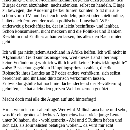
Bürger davon abzuhalten, nachzudenken, selbst zu handeln, Dinge
zu bewegen, die Änderung herbei führen könnten. Sitzt nur alle
schön vorm TV und lasst euch bedudeln, pokert oder spielt online,
haltet euch fern von der realen politischen Lanschaft. WEr
anderweitig beschäftigt ist, der ist leicht beeinfluss- und lenkbar.
Schön konsumieren, nicht meckern und die Politiker und Banken
Reichtum und Einfluss anhäufen lassen, bis alles den Bach runter
geht.
Ich will gar nicht jedem Arschland in Afrika helfen. Ich will nicht in
Afghanistan Geld sinnlos ausgeben, weil dieses Land überhaupt
keine Veränderung wirklich will. Ich will keine "Entwicklungshilfe"
- also Bestechungsgeld an Häuptlingsprinzen zahlen, die die
Rohstoffe ihres Landes an BP oder andere verhökern, sich selbst
bereichern und ihr Land diktatorisch verkommen lassen.
Entwicklungshilfe hat noch nie flächendeckend der Bevölkerung
geholfen, sie hat allein den großen Weltkonzernen genützt.
Macht doch mal alle die Augen auf und hinterfragt!
Hm... wenn ich mir allerdings Wer wird Millinär anschaue und sehe,
was für ein grottenschlechtes Allgemeinwissen viele junge Leute
unter 30 haben, die - wohlgemerkt - Abi und STudium haben und
sich z.B. als Journalisten betätigen wollen... da wird mir echt