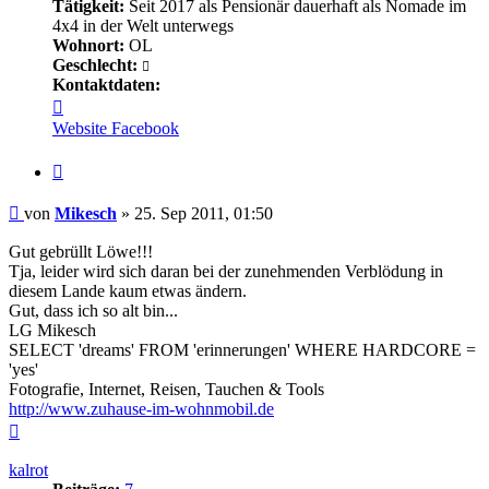
Tätigkeit:
Seit 2017 als Pensionär dauerhaft als Nomade im
4x4 in der Welt unterwegs
Wohnort:
OL
Geschlecht:
Kontaktdaten:
Kontaktdaten
von
Website
Facebook
Mikesch
Zitieren
Beitrag
von
Mikesch
»
25. Sep 2011, 01:50
Gut gebrüllt Löwe!!!
Tja, leider wird sich daran bei der zunehmenden Verblödung in
diesem Lande kaum etwas ändern.
Gut, dass ich so alt bin...
LG Mikesch
SELECT 'dreams' FROM 'erinnerungen' WHERE HARDCORE =
'yes'
Fotografie, Internet, Reisen, Tauchen & Tools
http://www.zuhause-im-wohnmobil.de
Nach
oben
kalrot