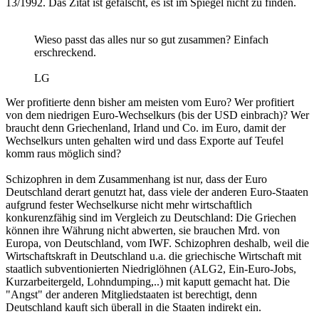
13/1992. Das Zitat ist gefälscht, es ist im Spiegel nicht zu finden.
Wieso passt das alles nur so gut zusammen? Einfach
erschreckend.
LG
Wer profitierte denn bisher am meisten vom Euro? Wer profitiert
von dem niedrigen Euro-Wechselkurs (bis der USD einbrach)? Wer
braucht denn Griechenland, Irland und Co. im Euro, damit der
Wechselkurs unten gehalten wird und dass Exporte auf Teufel
komm raus möglich sind?
Schizophren in dem Zusammenhang ist nur, dass der Euro
Deutschland derart genutzt hat, dass viele der anderen Euro-Staaten
aufgrund fester Wechselkurse nicht mehr wirtschaftlich
konkurenzfähig sind im Vergleich zu Deutschland: Die Griechen
können ihre Währung nicht abwerten, sie brauchen Mrd. von
Europa, von Deutschland, vom IWF. Schizophren deshalb, weil die
Wirtschaftskraft in Deutschland u.a. die griechische Wirtschaft mit
staatlich subventionierten Niedriglöhnen (ALG2, Ein-Euro-Jobs,
Kurzarbeitergeld, Lohndumping,..) mit kaputt gemacht hat. Die
"Angst" der anderen Mitgliedstaaten ist berechtigt, denn
Deutschland kauft sich überall in die Staaten indirekt ein.