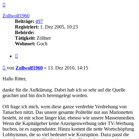
Nach
oben
Zollwolf1960
Beiträge:
497
Registriert:
1. Dez 2005, 10:23
Behörde:
Tätigkeit:
Zöllner
Wohnort:
Goch
Zitieren
Beitrag
von
Zollwolf1960
»
13. Dez 2010, 14:15
Hallo Ritter,
danke für die Aufklärung. Dabei hab ich so sehr auf die Quelle
geachtet und bin doch hereingelegt worden.
Oft frage ich mich, wem diese ganze verdrehte Verdrehung von
Tatsachen nützt. Das unsere gesamte Politelite nur aus Marionetten
besteht, ist mir schon länger klar, ebenso wie unsere Massenmedien.
Wenn die Kapitalgeber keine Anzeigenwerbung oder TV-Werbung
buchen, ist es zappenduster. Hinzu kommt die nette Wortschöpfung
Lobbyismus, die so viel bedeutet wie Korruption. Dazu passt die