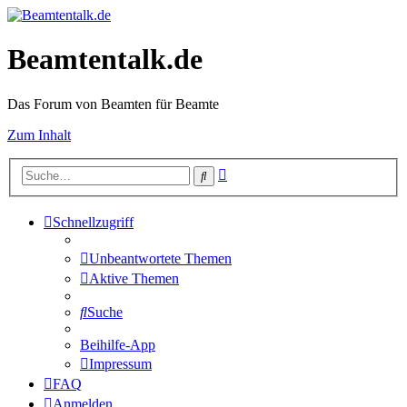
Beamtentalk.de
Das Forum von Beamten für Beamte
Zum Inhalt
Erweiterte
Suche
Suche
Schnellzugriff
Unbeantwortete Themen
Aktive Themen
Suche
Beihilfe-App
Impressum
FAQ
Anmelden