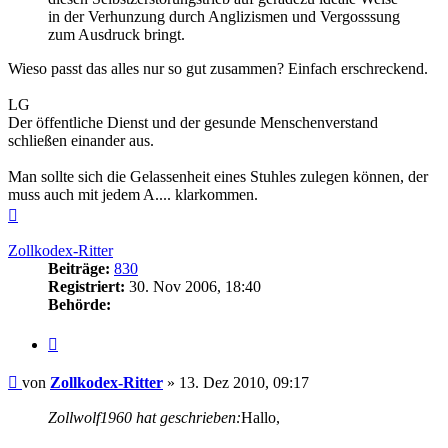
in der Verhunzung durch Anglizismen und Vergosssung
zum Ausdruck bringt.
Wieso passt das alles nur so gut zusammen? Einfach erschreckend.
LG
Der öffentliche Dienst und der gesunde Menschenverstand
schließen einander aus.
Man sollte sich die Gelassenheit eines Stuhles zulegen können, der
muss auch mit jedem A.... klarkommen.
Nach
oben
Zollkodex-Ritter
Beiträge:
830
Registriert:
30. Nov 2006, 18:40
Behörde:
Zitieren
Beitrag
von
Zollkodex-Ritter
»
13. Dez 2010, 09:17
Zollwolf1960 hat geschrieben:
Hallo,