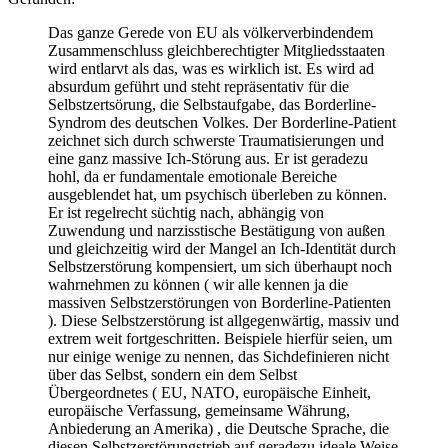
Das ganze Gerede von EU als völkerverbindendem
Zusammenschluss gleichberechtigter Mitgliedsstaaten
wird entlarvt als das, was es wirklich ist. Es wird ad
absurdum geführt und steht repräsentativ für die
Selbstzertsörung, die Selbstaufgabe, das Borderline-
Syndrom des deutschen Volkes. Der Borderline-Patient
zeichnet sich durch schwerste Traumatisierungen und
eine ganz massive Ich-Störung aus. Er ist geradezu
hohl, da er fundamentale emotionale Bereiche
ausgeblendet hat, um psychisch überleben zu können.
Er ist regelrecht süchtig nach, abhängig von
Zuwendung und narzisstische Bestätigung von außen
und gleichzeitig wird der Mangel an Ich-Identität durch
Selbstzerstörung kompensiert, um sich überhaupt noch
wahrnehmen zu können ( wir alle kennen ja die
massiven Selbstzerstörungen von Borderline-Patienten
). Diese Selbstzerstörung ist allgegenwärtig, massiv und
extrem weit fortgeschritten. Beispiele hierfür seien, um
nur einige wenige zu nennen, das Sichdefinieren nicht
über das Selbst, sondern ein dem Selbst
Übergeordnetes ( EU, NATO, europäische Einheit,
europäische Verfassung, gemeinsame Währung,
Anbiederung an Amerika) , die Deutsche Sprache, die
diesen Selbstzerstörungstrieb auf geradezu ideale Weise