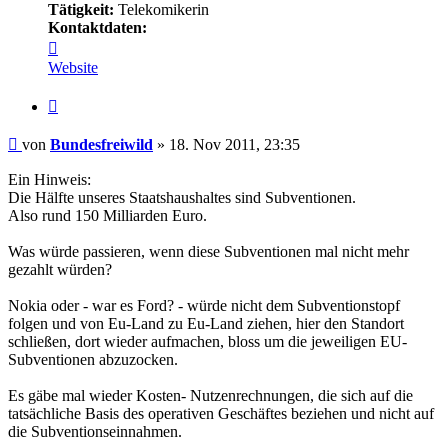
Tätigkeit:
Telekomikerin
Kontaktdaten:
Kontaktdaten
von
Website
Bundesfreiwild
Zitieren
Beitrag
von
Bundesfreiwild
»
18. Nov 2011, 23:35
Ein Hinweis:
Die Hälfte unseres Staatshaushaltes sind Subventionen.
Also rund 150 Milliarden Euro.
Was würde passieren, wenn diese Subventionen mal nicht mehr
gezahlt würden?
Nokia oder - war es Ford? - würde nicht dem Subventionstopf
folgen und von Eu-Land zu Eu-Land ziehen, hier den Standort
schließen, dort wieder aufmachen, bloss um die jeweiligen EU-
Subventionen abzuzocken.
Es gäbe mal wieder Kosten- Nutzenrechnungen, die sich auf die
tatsächliche Basis des operativen Geschäftes beziehen und nicht auf
die Subventionseinnahmen.