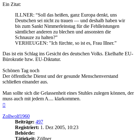
Ein Zitat:
ILLNER: “Soll das heißen, ganz Europa denkt, uns
Deutschen sei nicht zu trauen — und deshalb haben wir
bis zum Sankt Nimmerleinstag für die Fehlleistungen
sämtlicher anderen zu blechen und ansonsten die
Schnauze zu halten?”
VERHEUGEN: "Ich fürchte, so ist es, Frau Illner.”
Das ist ein Schlag ins Gesicht des deutschen Volks. Ekelhafte EU-
Bürokratie bzw. EU-Diktatur.
Schönen Tag noch
Der öffentliche Dienst und der gesunde Menschenverstand
schließen einander aus.
Man sollte sich die Gelassenheit eines Stuhles zulegen können, der
muss auch mit jedem A.... klarkommen.
Nach
oben
Zollwolf1960
Beiträge:
497
Registriert:
1. Dez 2005, 10:23
Behörde:
Tätigkeit:
Zöllner