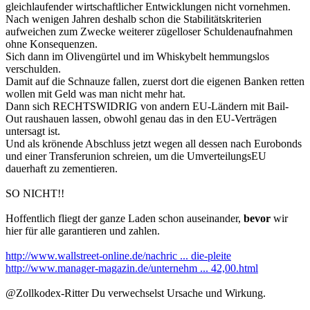
gleichlaufender wirtschaftlicher Entwicklungen nicht vornehmen.
Nach wenigen Jahren deshalb schon die Stabilitätskriterien
aufweichen zum Zwecke weiterer zügelloser Schuldenaufnahmen
ohne Konsequenzen.
Sich dann im Olivengürtel und im Whiskybelt hemmungslos
verschulden.
Damit auf die Schnauze fallen, zuerst dort die eigenen Banken retten
wollen mit Geld was man nicht mehr hat.
Dann sich RECHTSWIDRIG von andern EU-Ländern mit Bail-
Out raushauen lassen, obwohl genau das in den EU-Verträgen
untersagt ist.
Und als krönende Abschluss jetzt wegen all dessen nach Eurobonds
und einer Transferunion schreien, um die UmverteilungsEU
dauerhaft zu zementieren.
SO NICHT!!
Hoffentlich fliegt der ganze Laden schon auseinander,
bevor
wir
hier für alle garantieren und zahlen.
http://www.wallstreet-online.de/nachric ... die-pleite
http://www.manager-magazin.de/unternehm ... 42,00.html
@Zollkodex-Ritter Du verwechselst Ursache und Wirkung.