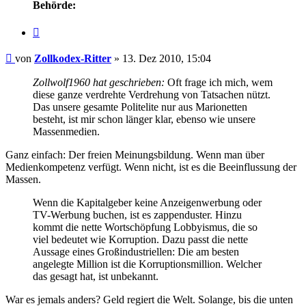
Behörde:
Zitieren
Beitrag
von
Zollkodex-Ritter
»
13. Dez 2010, 15:04
Zollwolf1960 hat geschrieben:
Oft frage ich mich, wem
diese ganze verdrehte Verdrehung von Tatsachen nützt.
Das unsere gesamte Politelite nur aus Marionetten
besteht, ist mir schon länger klar, ebenso wie unsere
Massenmedien.
Ganz einfach: Der freien Meinungsbildung. Wenn man über
Medienkompetenz verfügt. Wenn nicht, ist es die Beeinflussung der
Massen.
Wenn die Kapitalgeber keine Anzeigenwerbung oder
TV-Werbung buchen, ist es zappenduster. Hinzu
kommt die nette Wortschöpfung Lobbyismus, die so
viel bedeutet wie Korruption. Dazu passt die nette
Aussage eines Großindustriellen: Die am besten
angelegte Million ist die Korruptionsmillion. Welcher
das gesagt hat, ist unbekannt.
War es jemals anders? Geld regiert die Welt. Solange, bis die unten