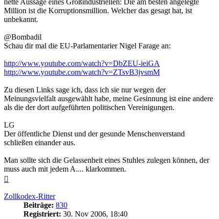
nette Aussage eines Großindustriellen: Die am besten angelegte
Million ist die Korruptionsmillion. Welcher das gesagt hat, ist
unbekannt.
@Bombadil
Schau dir mal die EU-Parlamentarier Nigel Farage an:
http://www.youtube.com/watch?v=DbZEU-ieiGA
http://www.youtube.com/watch?v=ZTsvB3jvsmM
Zu diesen Links sage ich, dass ich sie nur wegen der
Meinungsvielfalt ausgewählt habe, meine Gesinnung ist eine andere
als die der dort aufgeführten politischen Vereinigungen.
LG
Der öffentliche Dienst und der gesunde Menschenverstand
schließen einander aus.
Man sollte sich die Gelassenheit eines Stuhles zulegen können, der
muss auch mit jedem A.... klarkommen.
Nach
oben
Zollkodex-Ritter
Beiträge:
830
Registriert:
30. Nov 2006, 18:40