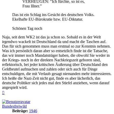
VERHEUGEN: "Ich fürchte, so ist es,
Frau Illner.”
Das ist ein Schlag ins Gesicht des deutschen Volks.
Ekelhafte EU-Bürokratie bzw. EU-Diktatur.
Schönen Tag noch
Naja, seit dem WK2 ist das ja schon so. Sobald es in der Welt
irgendwo wackelt ist Deutschland da und macht die Taschen auf.
Das für sich genommen muss man erstmal so zur Kenntnis nehmen.
Was ich persönlich daran aber so entsetzlich finde ist die Tatsache,
das wir immer noch Mandatsträger haben, die obwohl Sie weder in
der Kriegs- noch in der direkten Nachkriegszeit geboren sind,
reflektorisch, bei jeder kritischen Äußerung über Deutschland den
Geldbeutel aufmachen und zahlen oder sich auch für Dinge
entschuldigen, die mit Verlaub gesagt niemanden mehr interessieren.
Ich heiße die Nazi-Zeit nicht gut, finde es aber lächerlich, das
deutsche Politiker sich jedes mal den Stiefel anziehen, wenn darauf
angespielt wird.
Nach
oben
Bundesfreiwild
Beiträge:
1946