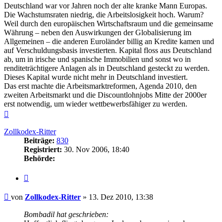
Deutschland war vor Jahren noch der alte kranke Mann Europas.
Die Wachstumsraten niedrig, die Arbeitslosigkeit hoch. Warum?
Weil durch den europäischen Wirtschaftsraum und die gemeinsame
Währung – neben den Auswirkungen der Globalisierung im
Allgemeinen – die anderen Euroländer billig an Kredite kamen und
auf Verschuldungsbasis investierten. Kapital floss aus Deutschland
ab, um in irische und spanische Immobilien und sonst wo in
renditeträchtigere Anlagen als in Deutschland gesteckt zu werden.
Dieses Kapital wurde nicht mehr in Deutschland investiert.
Das erst machte die Arbeitsmarktreformen, Agenda 2010, den
zweiten Arbeitsmarkt und die Discountlohnjobs Mitte der 2000er
erst notwendig, um wieder wettbewerbsfähiger zu werden.
Nach
oben
Zollkodex-Ritter
Beiträge:
830
Registriert:
30. Nov 2006, 18:40
Behörde:
Zitieren
Beitrag
von
Zollkodex-Ritter
»
13. Dez 2010, 13:38
Bombadil hat geschrieben: