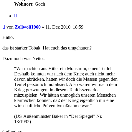
Wohnort:
Goch
Zitieren
Beitrag
von
Zollwolf1960
»
11. Dez 2010, 18:59
Hallo,
das ist starker Tobak. Hat euch das umgehauen?
Dazu noch was Nettes:
“Wir machten aus Hitler ein Monstrum, einen Teufel.
Deshalb konnten wir nach dem Krieg auch nicht mehr
davon abrücken, hatten wir doch die Massen gegen den
Teufel persönlich mobilisiert. Also waren wir nach dem
Krieg gezwungen, in diesem Teufelsszenario
mitzuspielen. Wir hätten unmöglich unseren Menschen
klarmachen können, daß der Krieg eigentlich nur eine
wirtschaftliche Präventivmaßnahme war.”
(US-Außenminister Baker in “Der Spiegel” Nr.
13/1992)
Gefunden: