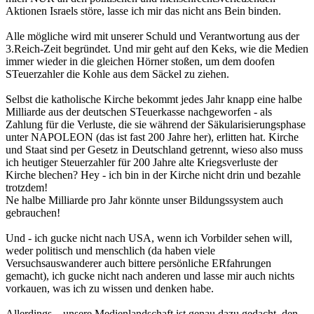
Aktionen Israels störe, lasse ich mir das nicht ans Bein binden.
Alle mögliche wird mit unserer Schuld und Verantwortung aus der
3.Reich-Zeit begründet. Und mir geht auf den Keks, wie die Medien
immer wieder in die gleichen Hörner stoßen, um dem doofen
STeuerzahler die Kohle aus dem Säckel zu ziehen.
Selbst die katholische Kirche bekommt jedes Jahr knapp eine halbe
Milliarde aus der deutschen STeuerkasse nachgeworfen - als
Zahlung für die Verluste, die sie während der Säkularisierungsphase
unter NAPOLEON (das ist fast 200 Jahre her), erlitten hat. Kirche
und Staat sind per Gesetz in Deutschland getrennt, wieso also muss
ich heutiger Steuerzahler für 200 Jahre alte Kriegsverluste der
Kirche blechen? Hey - ich bin in der Kirche nicht drin und bezahle
trotzdem!
Ne halbe Milliarde pro Jahr könnte unser Bildungssystem auch
gebrauchen!
Und - ich gucke nicht nach USA, wenn ich Vorbilder sehen will,
weder politisch und menschlich (da haben viele
Versuchsauswanderer auch bittere persönliche ERfahrungen
gemacht), ich gucke nicht nach anderen und lasse mir auch nichts
vorkauen, was ich zu wissen und denken habe.
Allerdings... unsere Medienlandschaft ist genau dazu gedacht, den