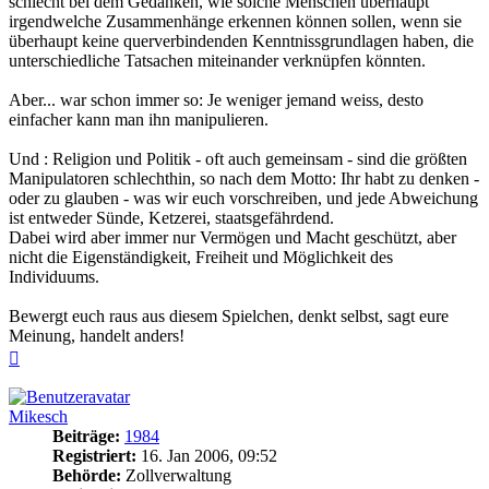
schlecht bei dem Gedanken, wie solche Menschen überhaupt
irgendwelche Zusammenhänge erkennen können sollen, wenn sie
überhaupt keine querverbindenden Kenntnissgrundlagen haben, die
unterschiedliche Tatsachen miteinander verknüpfen könnten.
Aber... war schon immer so: Je weniger jemand weiss, desto
einfacher kann man ihn manipulieren.
Und : Religion und Politik - oft auch gemeinsam - sind die größten
Manipulatoren schlechthin, so nach dem Motto: Ihr habt zu denken -
oder zu glauben - was wir euch vorschreiben, und jede Abweichung
ist entweder Sünde, Ketzerei, staatsgefährdend.
Dabei wird aber immer nur Vermögen und Macht geschützt, aber
nicht die Eigenständigkeit, Freiheit und Möglichkeit des
Individuums.
Bewergt euch raus aus diesem Spielchen, denkt selbst, sagt eure
Meinung, handelt anders!
Nach
oben
Mikesch
Beiträge:
1984
Registriert:
16. Jan 2006, 09:52
Behörde:
Zollverwaltung