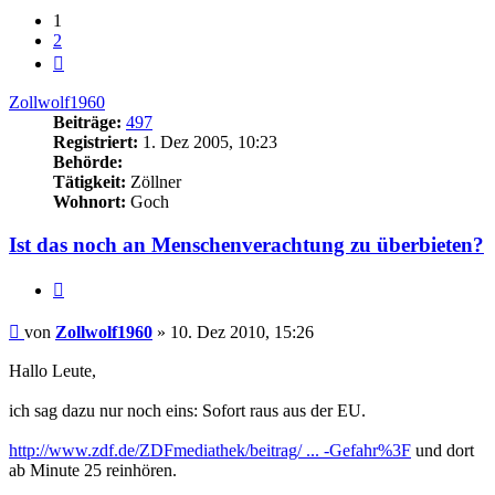
1
2
Nächste
Zollwolf1960
Beiträge:
497
Registriert:
1. Dez 2005, 10:23
Behörde:
Tätigkeit:
Zöllner
Wohnort:
Goch
Ist das noch an Menschenverachtung zu überbieten?
Zitieren
Beitrag
von
Zollwolf1960
»
10. Dez 2010, 15:26
Hallo Leute,
ich sag dazu nur noch eins: Sofort raus aus der EU.
http://www.zdf.de/ZDFmediathek/beitrag/ ... -Gefahr%3F
und dort
ab Minute 25 reinhören.