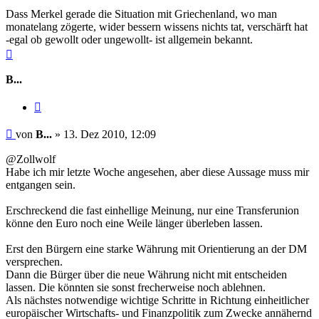
Dass Merkel gerade die Situation mit Griechenland, wo man
monatelang zögerte, wider bessern wissens nichts tat, verschärft hat
-egal ob gewollt oder ungewollt- ist allgemein bekannt.
Nach
oben
B...
Zitieren
Beitrag
von
B...
»
13. Dez 2010, 12:09
@Zollwolf
Habe ich mir letzte Woche angesehen, aber diese Aussage muss mir
entgangen sein.
Erschreckend die fast einhellige Meinung, nur eine Transferunion
könne den Euro noch eine Weile länger überleben lassen.
Erst den Bürgern eine starke Währung mit Orientierung an der DM
versprechen.
Dann die Bürger über die neue Währung nicht mit entscheiden
lassen. Die könnten sie sonst frecherweise noch ablehnen.
Als nächstes notwendige wichtige Schritte in Richtung einheitlicher
europäischer Wirtschafts- und Finanzpolitik zum Zwecke annähernd