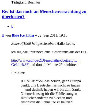
Tätigkeit:
Beamter
Re: Ist das noch an Menschenverachtung zu
überbieten?
Zitieren
Beitrag
von
Blue Ice Ultra
»
22. Sep 2011, 19:18
Zollwolf1960 hat geschrieben:
Hallo Leute,
ich sag dazu nur noch eins: Sofort raus aus der EU.
http://www.zdf.de/ZDFmediathek/beitrag/ ... -
Gefahr%3F
und dort ab Minute 25 reinhören.
Ein Zitat:
ILLNER: “Soll das heißen, ganz Europa
denkt, uns Deutschen sei nicht zu trauen
— und deshalb haben wir bis zum Sankt
Nimmerleinstag für die Fehlleistungen
sämtlicher anderen zu blechen und
ansonsten die Schnauze zu halten?”