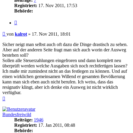
Beiträge:
7
Registriert:
17. Nov 2011, 17:53
Behörde:
Zitieren
Beitrag
von
kalrot
»
17. Nov 2011, 18:01
Sicher neigt man selbst auch oft dazu die Dinge drastisch zu sehen.
Aber auf der anderen Seite fragt man sich auch worin der Ausweg
bestehen soll?
Sollen alle Steuerzahlungen eingefroren und dann komplett neu
überprüft werden welche Ausgaben sich noch rechtfertigen lassen?
Ich maße mir zumindest nicht an das festlegen zu können. Und auf
einen wirklichen gemeinsamen Willend er gesamten Bevölkerung
kann man sich eben auch nicht berufen. Ich weiss, dass das
resignativ klingt, aber ich denke ein Ausweg ist nicht wirklich
verfügbar.
Nach
oben
Bundesfreiwild
Beiträge:
1946
Registriert:
17. Jan 2011, 08:48
Behörde: