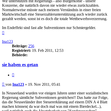
Wir unterstützen mit Regierungs - also Bürgerkohle - unsere
Konzerne, die natürlich davon nie wieder etwas zurückzahlen.
Normalerweise müsste nach meinem Verständnis in einer freien
Marktwirtschaft eine Steuerzahlerunterstützung auch wieder zurück
gezahlt werden, sonst ist es doch die totale Wettbewerbsverzerrung.
Im Endeffekt sind fast alle Subventionen nur Schmiergelder.
Nach
oben
Ina123
Beiträge:
256
Registriert:
19. Feb 2011, 12:53
Behörde:
sie haben es getan
Zitieren
Beitrag
von
Ina123
»
19. Nov 2011, 05:41
In Neuseeland wurden vor einigen Jahren unter einer sozialistischen
Regierung sämtliche Subventionen gestrichen!! Das hatte zur Folge,
das die Neuseeländer ihre Steuererklärung auf einem DIN A 4 Blatt
machen können( da war doch mal was mit einem Bierdeckel...),
weil natürlich auch die Absetzbarkeit von "Sonderausgaben"