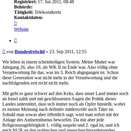
Registriert:
17. Jan 2011, 08:48
Behörde:
Tätigkeit:
Telekomikerin
Kontaktdaten:
Kontaktdaten
von
Website
Bundesfreiwild
Zitieren
Beitrag
von
Bundesfreiwild
»
23. Sep 2011, 12:55
Wir leben in einem scheinheiligen System. Meine Mutter war
Jahrgang 26, also 19, als WK II zu Ende war. Also völlig ohne
Verantwortung für das, was im 3. Reich abgegangen ist. Schon
diese Generation war nicht mehr in der Verantwortung und die
nachfolgenden erst recht nicht mehr.
Mir geht es ganz schwer auf den Keks, dass unser Land immer noch
an Israel zahlt und mit geschlossenen Augen die Politik dieses
Landes unterstützt, dass sich immer noch als Opfer hinstellt, wobei
es meiner Meinung nach definitiv mittlerweile auch Täter ist.
Sobald man sowas aber öffentlich sagt, wird man sofort mit der
Anlage des Antisemitismus beworfen. Da mir aber jede
Religionszugehörigkeit 1. völlig suspekt und 2. egal ist, und ich
mich NUR an den politischen und menschrechtsverletzenden