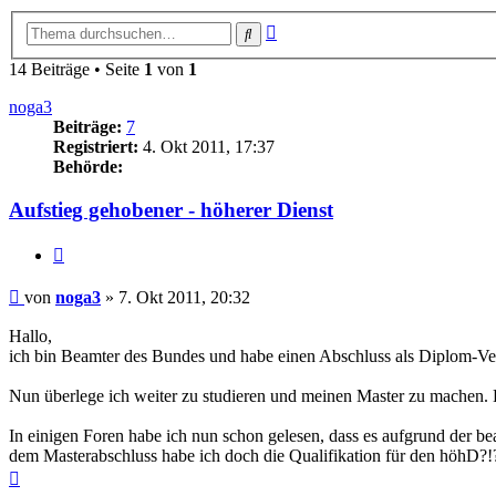
Erweiterte
Suche
Suche
14 Beiträge • Seite
1
von
1
noga3
Beiträge:
7
Registriert:
4. Okt 2011, 17:37
Behörde:
Aufstieg gehobener - höherer Dienst
Zitieren
Beitrag
von
noga3
»
7. Okt 2011, 20:32
Hallo,
ich bin Beamter des Bundes und habe einen Abschluss als Diplom-Ve
Nun überlege ich weiter zu studieren und meinen Master zu machen. Di
In einigen Foren habe ich nun schon gelesen, dass es aufgrund der b
dem Masterabschluss habe ich doch die Qualifikation für den höhD?!
Nach
oben