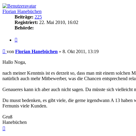
Florian Hanebüchen
Beiträge:
225
Registriert:
22. Mai 2010, 16:02
Behörde:
Zitieren
Beitrag
von
Florian Hanebüchen
»
8. Okt 2011, 13:19
Hallo Noga,
nach meiner Kenntnis ist es derzeit so, dass man mit einem solchen 
natürlich auch mehr Mitbewerber, was die Chancen entsprechend relat
Genaueres kann ich aber auch nicht sagen. Da müsste sich vielleicht 
Du musst bedenken, es gibt viele, die gerne irgendwann A 13 haben w
Fernunis viele Kunden.
Gruß
Hanebüchen
Nach
oben