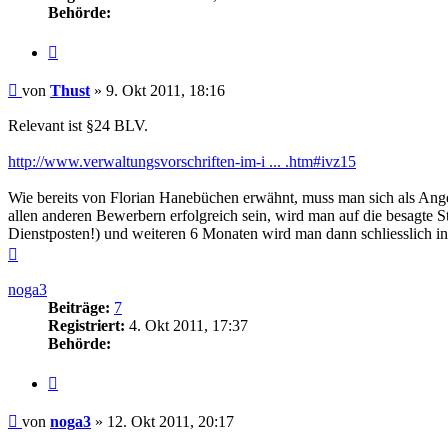
Behörde:
Zitieren
Beitrag
von
Thust
»
9. Okt 2011, 18:16
Relevant ist §24 BLV.
http://www.verwaltungsvorschriften-im-i ... .htm#ivz15
Wie bereits von Florian Hanebüchen erwähnt, muss man sich als Ang
allen anderen Bewerbern erfolgreich sein, wird man auf die besagte 
Dienstposten!) und weiteren 6 Monaten wird man dann schliesslich 
Nach
oben
noga3
Beiträge:
7
Registriert:
4. Okt 2011, 17:37
Behörde:
Zitieren
Beitrag
von
noga3
»
12. Okt 2011, 20:17