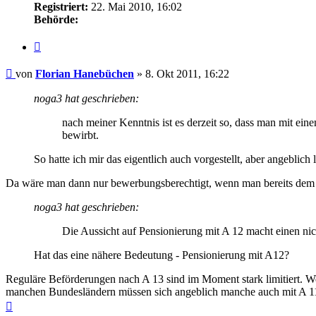
Registriert:
22. Mai 2010, 16:02
Behörde:
Zitieren
Beitrag
von
Florian Hanebüchen
»
8. Okt 2011, 16:22
noga3 hat geschrieben:
nach meiner Kenntnis ist es derzeit so, dass man mit ei
bewirbt.
So hatte ich mir das eigentlich auch vorgestellt, aber angeblich
Da wäre man dann nur bewerbungsberechtigt, wenn man bereits dem
noga3 hat geschrieben:
Die Aussicht auf Pensionierung mit A 12 macht einen nic
Hat das eine nähere Bedeutung - Pensionierung mit A12?
Reguläre Beförderungen nach A 13 sind im Moment stark limitiert. We
manchen Bundesländern müssen sich angeblich manche auch mit A 11
Nach