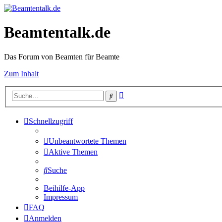
Beamtentalk.de
Das Forum von Beamten für Beamte
Zum Inhalt
Erweiterte
Suche
Suche
Schnellzugriff
Unbeantwortete Themen
Aktive Themen
Suche
Beihilfe-App
Impressum
FAQ
Anmelden