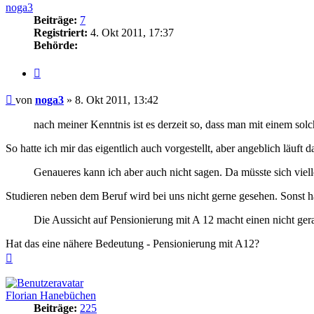
noga3
Beiträge:
7
Registriert:
4. Okt 2011, 17:37
Behörde:
Zitieren
Beitrag
von
noga3
»
8. Okt 2011, 13:42
nach meiner Kenntnis ist es derzeit so, dass man mit einem so
So hatte ich mir das eigentlich auch vorgestellt, aber angeblich läuft 
Genaueres kann ich aber auch nicht sagen. Da müsste sich viell
Studieren neben dem Beruf wird bei uns nicht gerne gesehen. Sonst hä
Die Aussicht auf Pensionierung mit A 12 macht einen nicht ger
Hat das eine nähere Bedeutung - Pensionierung mit A12?
Nach
oben
Florian Hanebüchen
Beiträge:
225