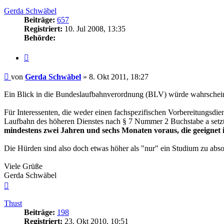
oben
Gerda Schwäbel
Beiträge:
657
Registriert:
10. Jul 2008, 13:35
Behörde:
Zitieren
Beitrag
von
Gerda Schwäbel
»
8. Okt 2011, 18:27
Ein Blick in die Bundeslaufbahnverordnung (BLV) würde wahrscheinl
Für Interessenten, die weder einen fachspezifischen Vorbereitungsd
Laufbahn des höheren Dienstes nach § 7 Nummer 2 Buchstabe a setzt
mindestens zwei Jahren und sechs Monaten voraus, die geeignet i
Die Hürden sind also doch etwas höher als "nur" ein Studium zu abso
Viele Grüße
Gerda Schwäbel
Nach
oben
Thust
Beiträge:
198
Registriert:
23. Okt 2010, 10:51